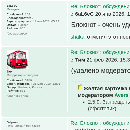
Re: Блокнот: обсуждени
6aL6eC
Менеджер
6aL6eC
20 янв 2026, 1
Сообщений:
168
Благодарностей:
3
Зарегистрирован:
11 янв 2026, 05:32
Блокнот - очень у
Откуда:
Россия
Рейтинг:
605
(без команды)
shakal
отметил этот пос
Re: Блокнот: обсуждени
Тим
21 фев 2026, 15:
(удалено модерат
Тим
Модератор молодежи
Сообщений:
5186
Зарегистрирован:
31 мар 2010, 12:01
Откуда:
Рыбинск, Россия
Желтая карточка 
Рейтинг:
531
модератором
Avers
Кабел (Сербия)
2.5.9. Запрещен
(оффтопик).
Re: Блокнот: обсуждени
Delpiero
Начинающий менеджер