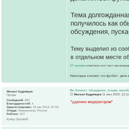
Тема долгожданная
получилось как об
обсуждения, пускай
Тему выделил из сооб
в отдельном месте об
27 человек
отметили этот пост как понра
Некоторые считают, что футбол - дело 
Re: Блокнот: обсуждение, отзывы, жалоб
Михаил Кудрявцев
Михаил Кудрявцев
11 июл 2025, 12:11
Профи
Сообщений:
891
*удалено модератором*
Благодарностей:
4
Зарегистрирован:
18 авг 2014, 07:04
Откуда:
Новокузнецк, Россия
Рейтинг:
527
Купер (Уругвай)