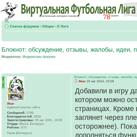
Список форумов
‹
Общие
‹
О Лиге
Блокнот: обсуждение, отзывы, жалобы, идеи,
Модератор:
Модераторы форума
Блокнот: обсуждение, отзывы, жалобы, и
Akar
16 авг 2024, 23:09
Добавили в игру д
котором можно ост
Akar
страницах. Кроме в
Администратор сайта
Сообщений:
3796
заглянет через пл
Благодарностей:
2816
Зарегистрирован:
20 авг 2001, 19:00
Откуда:
Минск, Беларусь
осторожнее). Пока
Рейтинг:
470
Горки (Беларусь)
дополняться функц