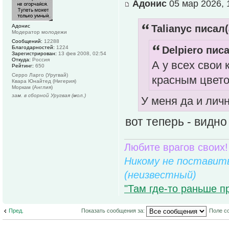
Адонис
05 мар 2026, 
Адонис
Talianyc писал(
Модератор молодежи
Сообщений:
12288
Delpiero писа
Благодарностей:
1224
Зарегистрирован:
13 фев 2008, 02:54
Откуда:
Россия
А у всех свои
Рейтинг:
650
Серро Ларго (Уругвай)
красным цвето
Квара Юнайтед (Нигерия)
Моркам (Англия)
зам. в сборной Уругвая (мол.)
У меня да и лич
вот теперь - видн
Любите врагов своих!
Никому не поставить
(неизвестный)
"Там где-то раньше п
Пред.
Показать сообщения за:
Поле с