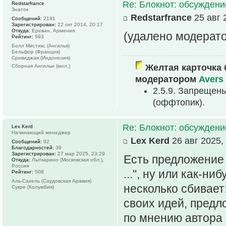
Re: Блокнот: обсуждени
Redstarfrance
Знаток
Redstarfrance
25 авг 
Сообщений:
2191
Зарегистрирован:
22 окт 2014, 20:17
Откуда:
Ереван, Армения
(удалено модерат
Рейтинг:
593
Болл Мистикс (Ангилья)
Бельфор (Франция)
Сривиджая (Индонезия)
Желтая карточка 
Сборная Ангильи (мол.)
модератором
Avers
2.5.9. Запрещен
(оффтопик).
Re: Блокнот: обсуждени
Lex Kerd
Начинающий менеджер
Lex Kerd
26 авг 2025,
Сообщений:
92
Благодарностей:
39
Зарегистрирован:
27 мар 2025, 23:29
Есть предложение 
Откуда:
Лыткарино (Московская обл.),
Россия
...", ну или как-н
Рейтинг:
508
Аль-Сахель (Саудовская Аравия)
несколько сбивает:
Сукре (Колумбия)
своих идей, предл
по мнению автора