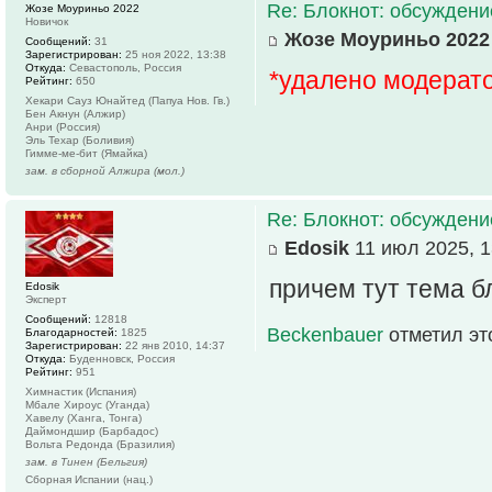
Re: Блокнот: обсуждени
Жозе Моуриньо 2022
Новичок
Жозе Моуриньо 2022
Сообщений:
31
Зарегистрирован:
25 ноя 2022, 13:38
Откуда:
Севастополь, Россия
*удалено модерат
Рейтинг:
650
Хекари Сауз Юнайтед (Папуа Нов. Гв.)
Бен Акнун (Алжир)
Анри (Россия)
Эль Техар (Боливия)
Гимме-ме-бит (Ямайка)
зам. в сборной Алжира (мол.)
Re: Блокнот: обсуждени
Edosik
11 июл 2025, 1
причем тут тема б
Edosik
Эксперт
Сообщений:
12818
Beckenbauer
отметил эт
Благодарностей:
1825
Зарегистрирован:
22 янв 2010, 14:37
Откуда:
Буденновск, Россия
Рейтинг:
951
Химнастик (Испания)
Мбале Хироус (Уганда)
Хавелу (Ханга, Тонга)
Даймондшир (Барбадос)
Вольта Редонда (Бразилия)
зам. в Тинен (Бельгия)
Сборная Испании (нац.)