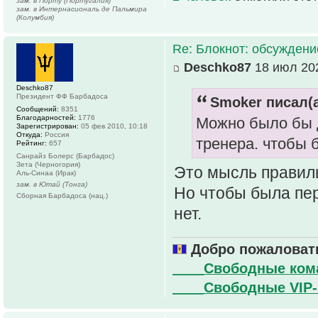
зам. в Порту (Португалия)
зам. в Интернасиональ де Пальмира
(Колумбия)
Re: Блокнот: обсуждени
Deschko87
18 июл 202
Deschko87
Президент ФФ Барбадоса
Smoker писал(а
Сообщений:
8351
Благодарностей:
1776
Можно было бы д
Зарегистрирован:
05 фев 2010, 10:18
Откуда:
Россия
тренера. чтобы 
Рейтинг:
657
Санрайз Болерс (Барбадос)
Зета (Черногория)
Это мысль правил
Аль-Синаа (Ирак)
зам. в Ютай (Тонга)
Но чтобы была пер
Сборная Барбадоса (нац.)
нет.
Добро пожаловать
____Свободные ко
____Свободные VIP