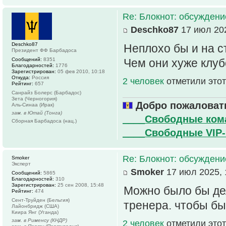
Re: Блокнот: обсуждени
Deschko87
17 июл 202
Deschko87
Неплохо бы и на с
Президент ФФ Барбадоса
Сообщений:
8351
Чем они хуже клу
Благодарностей:
1776
Зарегистрирован:
05 фев 2010, 10:18
Откуда:
Россия
2 человек
отметили этот
Рейтинг:
657
Санрайз Болерс (Барбадос)
Зета (Черногория)
Добро пожаловать
Аль-Синаа (Ирак)
зам. в Ютай (Тонга)
____Свободные ко
Сборная Барбадоса (нац.)
____Свободные VIP
Re: Блокнот: обсуждени
Smoker
Эксперт
Smoker
17 июл 2025, 
Сообщений:
5865
Благодарностей:
310
Зарегистрирован:
25 сен 2008, 15:48
Можно было бы дел
Рейтинг:
474
Сент-Труйден (Бельгия)
тренера. чтобы б
Лайонбридж (США)
Киира Янг (Уганда)
зам. в Рименсу (КНДР)
2 человек
отметили этот