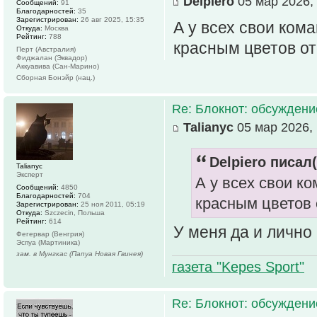
Delpiero
05 мар 2026, 
Сообщений:
91
Благодарностей:
35
Зарегистрирован:
26 авг 2025, 15:35
А у всех свои ком
Откуда:
Москва
Рейтинг:
788
красным цветов о
Перт (Австралия)
Фиджалан (Эквадор)
Аккуавива (Сан-Марино)
Сборная Бонэйр (нац.)
Re: Блокнот: обсуждени
Talianyc
05 мар 2026, 
Delpiero писал(
Talianyc
Эксперт
А у всех свои к
Сообщений:
4850
Благодарностей:
704
красным цветов
Зарегистрирован:
25 ноя 2011, 05:19
Откуда:
Szczecin, Польша
Рейтинг:
614
У меня да и лично
Фегервар (Венгрия)
Эспуа (Мартиника)
зам. в Мунгкас (Папуа Новая Гвинея)
газета "Kepes Sport"
Re: Блокнот: обсуждени