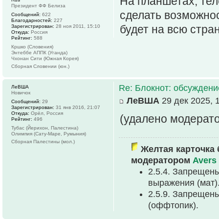
На планшетах, тел
Президент ФФ Белиза
сделать возможнос
Сообщений:
622
Благодарностей:
227
будет на всю стран
Зарегистрирован:
28 ноя 2011, 15:10
Откуда:
Россия
Рейтинг:
588
Кршко (Словения)
Энтеббе АППК (Уганда)
Чхонан Сити (Южная Корея)
Сборная Словении (юн.)
Re: Блокнот: обсуждени
ЛеВША
Новичок
ЛеВША
29 дек 2025, 
Сообщений:
29
Зарегистрирован:
31 янв 2016, 21:07
Откуда:
Орёл, Россия
(удалено модерат
Рейтинг:
496
Тубас (Йерихон, Палестина)
Олимпия (Сату-Маре, Румыния)
Сборная Палестины (мол.)
Желтая карточка 
модератором
Avers
2.5.4. Запрещен
выpажения (мат)
2.5.9. Запрещен
(оффтопик).