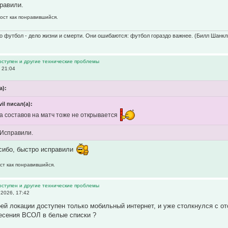
равили.
пост как понравившийся.
о футбол - дело жизни и смерти. Они ошибаются: футбол гораздо важнее. (Билл Шанкл
оступен и другие технические проблемы
 21:04
а):
il писал(а):
а составов на матч тоже не открывается
 Исправили.
сибо, быстро исправили
ст как понравившийся.
оступен и другие технические проблемы
2026, 17:42
ей локации доступен только мобильный интернет, и уже столкнулся с от
есения ВСОЛ в белые списки ?