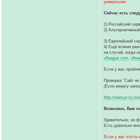
уникальное.
Сейчас есть сле
1) Российский сер
2) Альтернативный
3) Европейский се
4) Ещё всякие раз
на случай, когда н
vfleague.com
,
vflea
Если у вас пробле
Проверка "Сайт не
(Если вверху написа
http://www.pr-cy.ru
Возможно, Вам п
Удивительно, но ф
Есть довольно мно
Если у вас что-то 