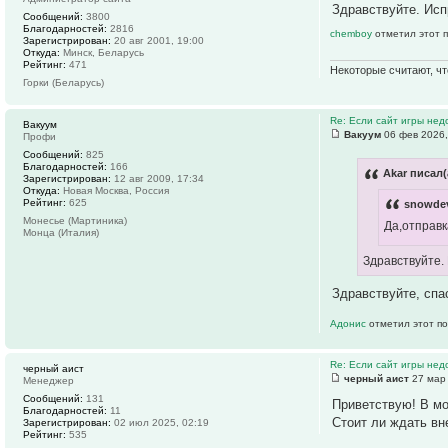
Здравствуйте. Исп
Сообщений:
3800
Благодарностей:
2816
chemboy
отметил этот 
Зарегистрирован:
20 авг 2001, 19:00
Откуда:
Минск, Беларусь
Рейтинг:
471
Некоторые считают, чт
Горки (Беларусь)
Re: Если сайт игры нед
Вакуум
Вакуум
06 фев 2026,
Профи
Сообщений:
825
Благодарностей:
166
Akar писал(
Зарегистрирован:
12 авг 2009, 17:34
Откуда:
Новая Москва, Россия
Рейтинг:
625
snowdev
Монесье (Мартиника)
Да,отправк
Монца (Италия)
Здравствуйте.
Здравствуйте, спа
Адонис
отметил этот по
Re: Если сайт игры нед
черный аист
черный аист
27 мар 
Менеджер
Сообщений:
131
Приветствую! В мо
Благодарностей:
11
Стоит ли ждать вн
Зарегистрирован:
02 июл 2025, 02:19
Рейтинг:
535