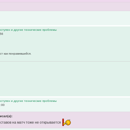
оступен и другие технические проблемы
:56
ст как понравившийся.
оступен и другие технические проблемы
1:00
исал(а):
оставов на матч тоже не открывается