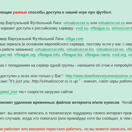
дующие
разные
способы доступа к нашей игре про футбол:
вер Виртуальной Футбольной Лиги:
virtualsoccer.ru
или
virtualsoccer.su
ил
 вариант доступа к российскому серверу:
vsol.su
,
vfleague.ru
,
simsoccer.r
рвер Виртуальной Футбольной Лиги:
vfliga.com
ные зеркала (в основном европейского сервера, поэтому если у вас с ев
а работе забанено):
virtualsoccer.info
,
virtualsoccer.biz
,
virtualsoccer.ws
,
vfl
gue.net
,
vfleague.org
,
vfleague.info
,
vfleague.biz
,
vfleague.name
,
vsol.org
,
vs
ма с попаданием на сервер одной группы - напишите об этом и попробу
 доступен у всех или только у Вас":
http://www.downforeveryoneorjustme.co
но "It's just you. http://virtualsoccer.ru is up." - значит, сайт игры ра
/speed_test
тест скорости загрузки сайтов
оможет удаление временных файлов интернета и/или кукисов
. Чита
акт: вы можете написать в техническую поддержку своего интернет-провай
го случаев, когда это помогало (или провайдер хотя бы сообщал, в чём 
не работает или внезапно перестало работать, но вы можете написать об 