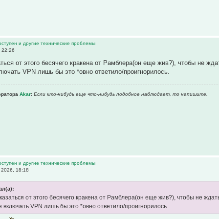
оступен и другие технические проблемы
 22:26
аться от этого бесячего кракена от Рамблера(он еще жив?), чтобы не жда
ключать VPN лишь бы это *овно ответило/проигнорилось.
ератора
Akar
:
Если кто-нибудь еще что-нибудь подобное наблюдает, то напишите.
оступен и другие технические проблемы
 2026, 18:18
ал(а):
казаться от этого бесячего кракена от Рамблера(он еще жив?), чтобы не ждат
ся включать VPN лишь бы это *овно ответило/проигнорилось.