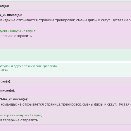
ал(а):
_76 писал(а):
мандах не открывается страница тренировок, смены физы и скаут. Пустая бела
устя 2 минуты 27 секунд:
еперь не отправить.
оступен и другие технические проблемы
 20:49
сал(а):
писал(а):
YARa_76 писал(а):
 командах не открывается страница тренировок, смены физы и скаут. Пустая 
о спустя 2 минуты 27 секунд:
в теперь не отправить.