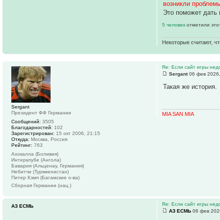
возникли проблемы
Это поможет дать 
5 человек
отметили это
Некоторые считают, чт
Re: Если сайт игры нед
Sergant
06 фев 2026,
Такая же история.
Sergant
Президент ФФ Германии
MIA SAN MIA
Сообщений:
3505
Благодарностей:
102
Зарегистрирован:
15 окт 2006, 21:15
Откуда:
Москва, Россия
Рейтинг:
763
Ахокалла (Боливия)
Интерклубе (Ангола)
Бавария (Альценау, Германия)
Небитчи (Туркменистан)
Питер Кэмп (Багамские о-ва)
Сборная Германии (нац.)
Re: Если сайт игры нед
АЗ ЕСМЬ
АЗ ЕСМЬ
06 фев 202