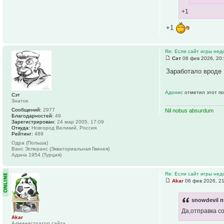
+1
+1
Re: Если сайт игры нед
Сэт
06 фев 2026, 20
Заработало вроде
Адонис
отметил этот по
Сэт
Знаток
Сообщений:
2977
Nil nobus absurdum
Благодарностей:
49
Зарегистрирован:
24 мар 2005, 17:09
Откуда:
Новгород Великий, Россия
Рейтинг:
489
Одра (Польша)
Ванс Эсперанс (Экваториальная Гвинея)
Адана 1954 (Турция)
Re: Если сайт игры нед
Akar
06 фев 2026, 2
snowdevil п
Да,отправка с
Akar
Администратор сайта