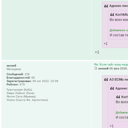
Адонис пис
KotYARa
Во всех ко
Добавлено сп
И состав т
+1
+1
Re: Если сайт игры нед
sense8
sense8
06 фев 2026,
Менеджер
Сообщений:
156
Благодарностей:
69
АЗ ЕСМЬ пи
Зарегистрирован:
06 окт 2022, 22:08
Рейтинг:
679
Адонис 
Гуантанамо (Куба)
Аккра Лайонс (Гана)
Янгон Сити (Мьянма)
Kot
Унион (Санта Фе, Аргентина)
Во всех
Добавлен
И соста
+1