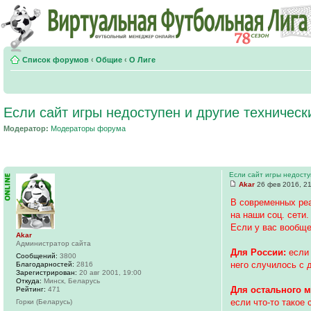
Список форумов
‹
Общие
‹
О Лиге
Если сайт игры недоступен и другие техничес
Модератор:
Модераторы форума
Если сайт игры недосту
Akar
26 фев 2016, 2
В современных ре
на наши соц. сети.
Если у вас вообще
Akar
Администратор сайта
Для России:
если 
Сообщений:
3800
него случилось с 
Благодарностей:
2816
Зарегистрирован:
20 авг 2001, 19:00
Откуда:
Минск, Беларусь
Для остального м
Рейтинг:
471
если что-то такое 
Горки (Беларусь)