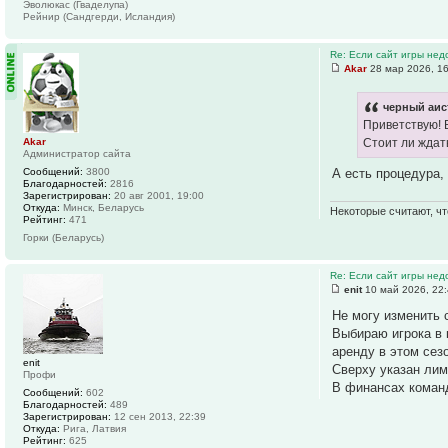
Эволюкас (Гваделупа)
Рейнир (Сандгерди, Исландия)
Re: Если сайт игры нед
Akar
28 мар 2026, 1
черный аист
Приветствую! 
Akar
Стоит ли ждат
Администратор сайта
А есть процедура,
Сообщений:
3800
Благодарностей:
2816
Зарегистрирован:
20 авг 2001, 19:00
Откуда:
Минск, Беларусь
Некоторые считают, чт
Рейтинг:
471
Горки (Беларусь)
Re: Если сайт игры нед
enit
10 май 2026, 22
Не могу изменить 
Выбираю игрока в 
аренду в этом сезо
enit
Сверху указан лим
Профи
В финансах команд
Сообщений:
602
Благодарностей:
489
Зарегистрирован:
12 сен 2013, 22:39
Откуда:
Рига, Латвия
Рейтинг:
625