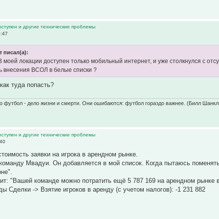
оступен и другие технические проблемы
6:47
 писал(а):
В моей локации доступен только мобильный интернет, и уже столкнулся с отс
ь внесения ВСОЛ в белые списки ?
 как туда попасть?
о футбол - дело жизни и смерти. Они ошибаются: футбол гораздо важнее. (Билл Шанкл
оступен и другие технические проблемы
:40
стоимость заявки на игрока в арендном рынке.
команду Мвадуи. Он добавляется в мой список. Когда пытаюсь поменять
не".
ит: "Вашей команде можно потратить ещё 5 787 169 на арендном рынке в
ы Сделки -> Взятие игроков в аренду (с учетом налогов): -1 231 882