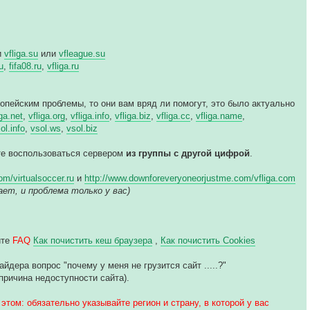
и
vfliga.su
или
vfleague.su
u
,
fifa08.ru
,
vfliga.ru
ропейским проблемы, то они вам вряд ли помогут, это было актуально
iga.net
,
vfliga.org
,
vfliga.info
,
vfliga.biz
,
vfliga.cc
,
vfliga.name
,
ol.info
,
vsol.ws
,
vsol.biz
йте воспользоваться сервером
из группы с другой цифрой
.
m/virtualsoccer.ru
и
http://www.downforeveryoneorjustme.com/vfliga.com
ботает, и проблема только у вас)
йте
FAQ
Как почистить кеш браузера
,
Как почистить Cookies
дера вопрос "почему у меня не грузится сайт .....?"
причина недоступности сайта).
этом: обязательно указывайте регион и страну, в которой у вас