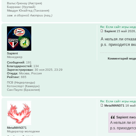
Вальс-Грюнау (Австрия)
Барракас (Уругвай)
Мвадуи Юнайтед (Танзания)
зам. в сборной Австрии (нац.)
Re: Если сайт игры нед
Sapient
15 май 2026,
А нельзя ли отказ
p.s. приходится в
Sapient
Менеджер
Комментарий мод
Сообщений:
191
Благодарностей:
134
Зарегистрирован:
30 ноя 2025, 23:29
Откуда:
Москва, Россия
Рейтинг:
665
ПСВ (Нидерланды)
Котонспорт (Камерун)
Сан-Пауло (Бразилия)
Re: Если сайт игры нед
MetalMAN371
16 май
Sapient пис
А нельзя ли от
MetalMAN371
p.s. приходит
Модератор молодежи