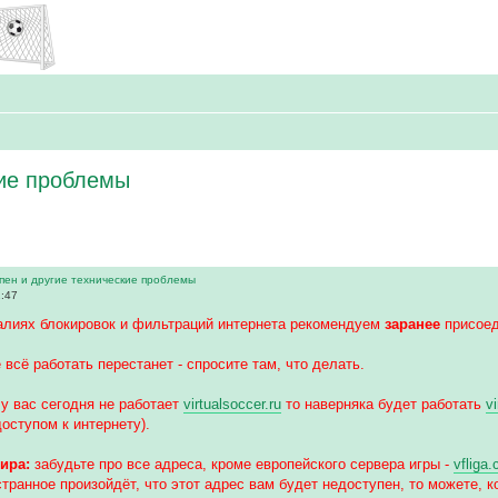
кие проблемы
пен и другие технические проблемы
1:47
алиях блокировок и фильтраций интернета рекомендуем
заранее
присоед
 всё работать перестанет - спросите там, что делать.
у вас сегодня не работает
virtualsoccer.ru
то наверняка будет работать
v
доступом к интернету).
ира:
забудьте про все адреса, кроме европейского сервера игры -
vfliga
странное произойдёт, что этот адрес вам будет недоступен, то можете, ко