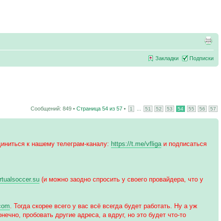
Закладки
Подписки
Сообщений: 849 •
Страница
54
из
57
•
...
1
51
52
53
54
55
56
57
иниться к нашему телеграм-каналу:
https://t.me/vfliga
и подписаться
irtualsoccer.su
(и можно заодно спросить у своего провайдера, что у
.com
. Тогда скорее всего у вас всё всегда будет работать. Ну а уж
нечно, пробовать другие адреса, а вдруг, но это будет что-то