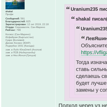
Uranium235 пис
shakal
Профи
shakal писал(
Сообщений:
591
Благодарностей:
825
Зарегистрирован:
12 окт 2019, 22:18
Откуда:
Серравалле, Сан-Марино
Uranium235
Рейтинг:
798
Космос (Сан-Марино)
Исфайрам (Кыргызстан)
ЛевЯшин 
Сукре (Боливия)
Джомо Космос (ЮАР)
Объясните
Лодербах 1931 (Канада)
зам. в Лидс Юнайтед (Англия)
https://vfl
зам. в ПСВ (Нидерланды)
зам. в Неа Иония (Греция)
Тогда изнач
ставь сильны
сделаешь св
будет лучше
замены у со
Подход через уз н