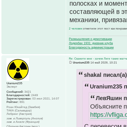
полосках и момент
составляющей в эт
механики, привяза
2 человек
отметили этот пост как понрав
Размышления о демотивации
Лодербах 1931: дневник клуба
Благодарность администрации
Re: Скажите мне - зачем Лиге такие матч
Uranium235
14 май 2026, 10:21
shakal писал(а)
Uranium235
Uranium235 п
Эксперт
Сообщений:
3421
Благодарностей:
2449
ЛевЯшин п
Зарегистрирован:
03 июл 2021, 14:07
Рейтинг:
891
Объясните п
Роан Юнайтед (Замбия)
ТАКА (Сальвадор)
https://vflig
Лебринг (Австрия)
зам. в Ливерпуль (Англия)
зам. в Анжле (Франция)
С перевесом в 
Сборная Австрии (мол.)