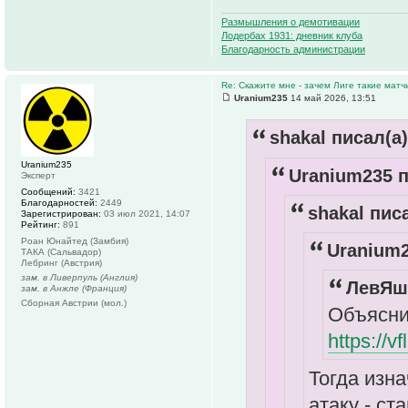
Размышления о демотивации
Лодербах 1931: дневник клуба
Благодарность администрации
Re: Скажите мне - зачем Лиге такие матч
Uranium235
14 май 2026, 13:51
shakal писал(а)
Uranium235
Uranium235 п
Эксперт
Сообщений:
3421
Благодарностей:
2449
shakal писа
Зарегистрирован:
03 июл 2021, 14:07
Рейтинг:
891
Роан Юнайтед (Замбия)
Uranium2
ТАКА (Сальвадор)
Лебринг (Австрия)
зам. в Ливерпуль (Англия)
ЛевЯши
зам. в Анжле (Франция)
Сборная Австрии (мол.)
Объяснит
https://v
Тогда изн
атаку - ст