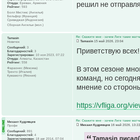
решил не отправля
Откуда:
Ереван, Армения
Рейтинг:
593
Болл Мистикс (Ангилья)
Бельфор (Франция)
Сривиджая (Индонезия)
Сборная Ангильи (мол.)
Re: Скажите мне - зачем Лиге такие матч
Tamasin
Tamasin
15 май 2026, 23:04
Новичок
Сообщений:
3
Приветствую всех!
Благодарностей:
3
Зарегистрирован:
10 ноя 2023, 07:22
Откуда:
Алматы, Казахстан
Рейтинг:
558
В этом сезоне мно
Фараонес (Мексика)
Тренто (Италия)
Кумамото (Япония)
команд, но сегодн
мнение со сторон
https://vfliga.org/
Re: Скажите мне - зачем Лиге такие матч
Михаил Кудрявцев
Михаил Кудрявцев
16 май 2026, 13:2
Профи
Сообщений:
891
Благодарностей:
4
Tamasin писал(
Зарегистрирован:
18 авг 2014, 07:04