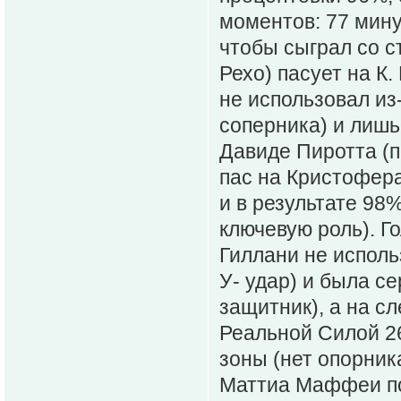
моментов: 77 мину
чтобы сыграл со с
Рехо) пасует на К
не использовал из
соперника) и лишь 
Давиде Пиротта (п
пас на Кристофер
и в результате 98
ключевую роль). Г
Гиллани не исполь
У- удар) и была се
защитник), а на с
Реальной Силой 26
зоны (нет опорник
Маттиа Маффеи по