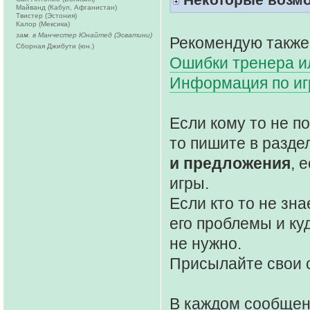
Майванд (Кабул, Афганистан)
Твистер (Эстония)
Калор (Мексика)
зам. в Манчестер Юнайтед (Эсватини)
Рекомендую также
Сборная Джибути (юн.)
Ошибки тренера ил
Информация по и
Если кому то не 
то пишите в разде
и предложения
, 
игры.
Если кто то не зна
его проблемы и ку
не нужно.
Присылайте свои 
В каждом сообще