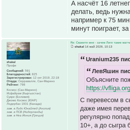
А насчёт 16 летнег
делать, ведь нужна
например к 75 мин
минут поиграет, за
Re: Скажите мне - зачем Лиге такие матч
shakal
14 май 2026, 10:13
Uranium235 пис
shakal
Профи
ЛевЯшин пис
Сообщений:
591
Благодарностей:
825
Зарегистрирован:
12 окт 2019, 22:18
Объясните пож
Откуда:
Серравалле, Сан-Марино
Рейтинг:
798
https://vfliga.o
Космос (Сан-Марино)
Исфайрам (Кыргызстан)
Сукре (Боливия)
С перевесом в сы
Джомо Космос (ЮАР)
Лодербах 1931 (Канада)
даже имея перев
зам. в Лидс Юнайтед (Англия)
зам. в ПСВ (Нидерланды)
регулярно попад
зам. в Неа Иония (Греция)
10+, а до сыгра