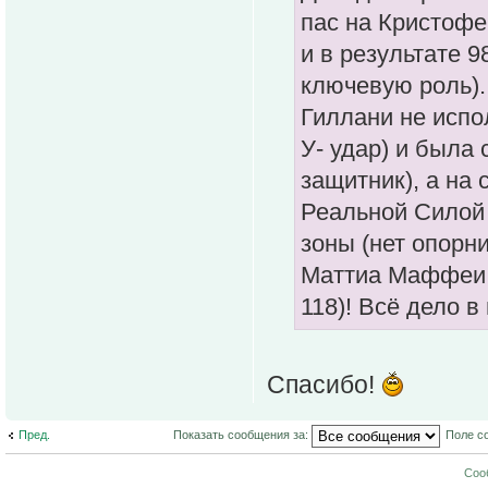
пас на Кристоф
и в результате 
ключевую роль).
Гиллани не испо
У- удар) и была 
защитник), а на
Реальной Силой 
зоны (нет опорн
Маттиа Маффеи п
118)! Всё дело в
Спасибо!
Пред.
Показать сообщения за:
Поле с
Соо