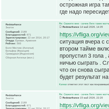
острожная игра та
где надо пересиде
Re: Скажите мне - зачем Лиге такие матч
Redstarfrance
Redstarfrance
14 май 2026, 14:35
Знаток
Сообщений:
2189
https://vfliga.org/v
Благодарностей:
671
Зарегистрирован:
22 окт 2014, 20:17
ситуация вчера с с
Откуда:
Ереван, Армения
Рейтинг:
593
втором тайме включ
Болл Мистикс (Ангилья)
Бельфор (Франция)
Сривиджая (Индонезия)
пропустил 3 гола ,
Сборная Ангильи (мол.)
ничью сыграть . Сл
что он снова сыгр
будет результат на
Karwar
отметил этот пост как понравивши
Re: Скажите мне - зачем Лиге такие матч
Redstarfrance
Redstarfrance
15 май 2026, 22:20
Знаток
Сообщений:
2189
https://vfliga.org/v
Благодарностей:
671
Зарегистрирован:
22 окт 2014, 20:17