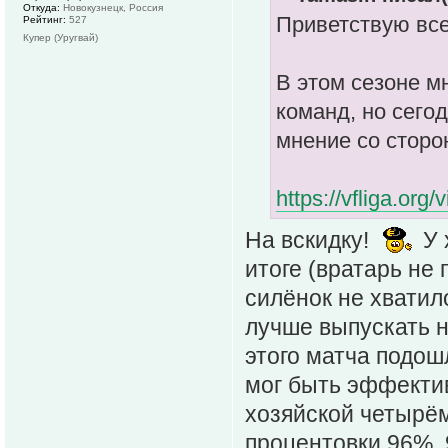
Откуда:
Новокузнецк, Россия
Приветствую все
Рейтинг:
527
Купер (Уругвай)
В этом сезоне м
команд, но сего
мнение со стор
https://vfliga.or
На вскидку!
У 
итоге (вратарь не 
силёнок не хватил
лучше выпускать н
этого матча подо
мог быть эффекти
хозяйской четырём
процентовки 96%,