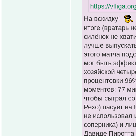
https://vfliga.
На вскидку!
итоге (вратарь н
силёнок не хват
лучше выпускать
этого матча под
мог быть эффект
хозяйской четыр
процентовки 96
моментов: 77 ми
чтобы сыграл со
Рехо) пасует на
не использовал 
соперника) и лиш
Давиде Пиротта (