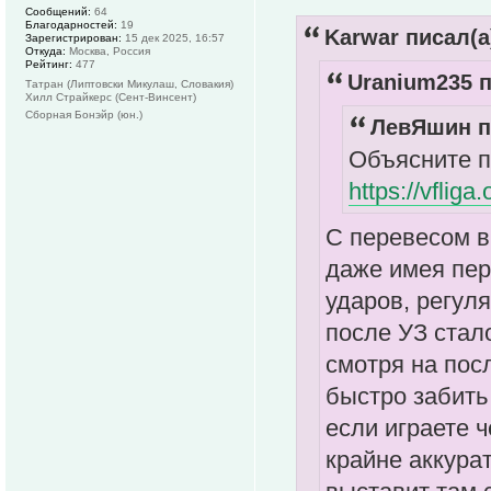
Сообщений:
64
Благодарностей:
19
Karwar писал(а
Зарегистрирован:
15 дек 2025, 16:57
Откуда:
Москва, Россия
Рейтинг:
477
Uranium235 п
Татран (Липтовски Микулаш, Словакия)
Хилл Страйкерс (Сент-Винсент)
Сборная Бонэйр (юн.)
ЛевЯшин п
Объясните п
https://vflig
С перевесом в 
даже имея пер
ударов, регул
после УЗ стал
смотря на пос
быстро забить
если играете ч
крайне аккурат