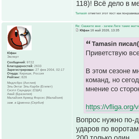
118)! Всё дело в м
Tamasin
отметил этот пост как понравивш
Re: Скажите мне - зачем Лиге такие матч
Юфан
16 май 2026, 13:35
Tamasin писал(
Приветствую все
Юфан
Эксперт
Сообщений:
9722
Благодарностей:
2633
В этом сезоне м
Зарегистрирован:
27 фев 2004, 02:17
Откуда:
Кириши, Россия
Рейтинг:
826
команд, но сего
Мидлсбро (Англия)
Эль-Энтаг Эль-Харби (Египет)
мнение со стор
Сиэтл Саундерс (США)
Авай (Бразилия)
Малайзия Армед Форсес (Малайзия)
зам. в Црвенка (Сербия)
https://vfliga.or
Вопрос нужно по-д
ударов по воротам
200 только один.