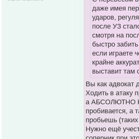
даже имея пер
ударов, регул
после УЗ стал
смотря на пос
быстро забить
если играете ч
крайне аккурат
выставит там 
Вы как адвокат д
Ходить в атаку п
а АБСОЛЮТНО НЕ
пробивается, а т
пробьешь (таких 
Нужно ещё учест
соперник при эт