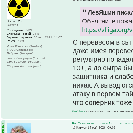
ЛевЯшин писал
Объясните пожал
Uranium235
Эксперт
https://vfliga.org
Сообщений:
3421
Благодарностей:
2449
Зарегистрирован:
03 июл 2021, 14:07
С перевесом в сыг
Рейтинг:
891
Роан Юнайтед (Замбия)
даже имея перевес
ТАКА (Сальвадор)
Лебринг (Австрия)
регулярно попадая
зам. в Ливерпуль (Англия)
зам. в Анжле (Франция)
10+, а до сыгра б
Сборная Австрии (мол.)
защитника и слабо
никак. А вывод отс
атаку в первом та
что соперник тоже
ЛевЯшин
отметил этот пост как понравив
Re: Скажите мне - зачем Лиге такие матч
Karwar
14 май 2026, 09:07