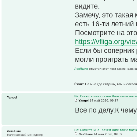
видите.
Замечу, это такая 
есть 16-ти летний 
Посмотрите на это
https://vfliga.org/
Если бы соперник 
могли проиграть ма
ЛевЯшин
отметил этот пост как понравив
Ёжик:
На мне где сядешь, там и слезе
Re: Скажите мне - зачем Лиге такие матч
Yangol
Yangol
14 май 2026, 09:37
Все по делу.К чем
Re: Скажите мне - зачем Лиге такие матч
ЛевЯшин
ЛевЯшин
14 май 2026, 09:39
Начинающий менеджер