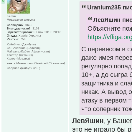
Uranium235 пис
Karwar
ЛевЯшин пис
Модератор форума
Сообщений:
6632
Объясните пож
Благодарностей:
3108
Зарегистрирован:
01 май 2010, 20:18
https://vfliga.o
Откуда:
Харків, Украина
Рейтинг:
750
Хэйеблех (Джибути)
С перевесом в сы
Сан-Антонио (Боливия)
Майванд (Кабул, Афганистан)
Твистер (Эстония)
даже имея перев
Калор (Мексика)
зам. в Манчестер Юнайтед (Эсватини)
регулярно попад
Сборная Джибути (юн.)
10+, а до сыгра
защитника и сла
никак. А вывод о
атаку в первом 
что соперник то
ЛевЯшин
, у Ваше
это не играло бы р