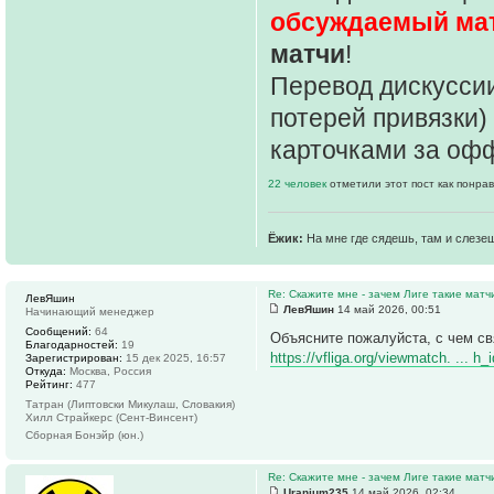
обсуждаемый ма
матчи
!
Перевод дискуссии
потерей привязки)
карточками за оф
22 человек
отметили этот пост как понра
Ёжик:
На мне где сядешь, там и слезе
Re: Скажите мне - зачем Лиге такие матч
ЛевЯшин
ЛевЯшин
14 май 2026, 00:51
Начинающий менеджер
Сообщений:
64
Объясните пожалуйста, с чем св
Благодарностей:
19
https://vfliga.org/viewmatch. ... h
Зарегистрирован:
15 дек 2025, 16:57
Откуда:
Москва, Россия
Рейтинг:
477
Татран (Липтовски Микулаш, Словакия)
Хилл Страйкерс (Сент-Винсент)
Сборная Бонэйр (юн.)
Re: Скажите мне - зачем Лиге такие матч
Uranium235
14 май 2026, 02:34