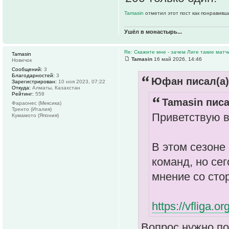
Tamasin
отметил этот пост как понравивш
Ушёл в монастырь...
Re: Скажите мне - зачем Лиге такие матч
Tamasin
Tamasin
16 май 2026, 14:46
Новичок
Сообщений:
3
Благодарностей:
3
Юфан писал(а)
Зарегистрирован:
10 ноя 2023, 07:22
Откуда:
Алматы, Казахстан
Рейтинг:
558
Tamasin писа
Фараонес (Мексика)
Тренто (Италия)
Приветствую в
Кумамото (Япония)
В этом сезоне
команд, но се
мнение со сто
https://vfliga.
Вопрос нужно по