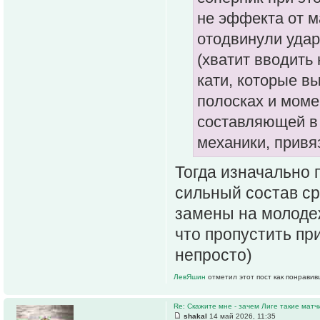
не эффекта от м
отодвинули удар 
(хватит вводить 
кати, которые в
полосках и моме
составляющей в 
механики, привя
Тогда изначально 
сильный состав ср
замены на молодеж
что пропустить пр
непросто)
ЛевЯшин
отметил этот пост как понравив
Re: Скажите мне - зачем Лиге такие матч
shakal
14 май 2026, 11:35