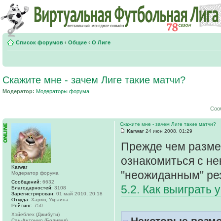
Список форумов
‹
Общие
‹
О Лиге
Скажите мне - зачем Лиге такие матчи?
Модератор:
Модераторы форума
Соо
Скажите мне - зачем Лиге такие матчи?
Karwar
24 июн 2008, 01:29
Прежде чем размес
ознакомиться с не
Karwar
"неожиданным" ре
Модератор форума
Сообщений:
6632
5.2. Как выиграть 
Благодарностей:
3108
Зарегистрирован:
01 май 2010, 20:18
Откуда:
Харків, Украина
Рейтинг:
750
Хэйеблех (Джибути)
Некоторые возмо
Сан-Антонио (Боливия)