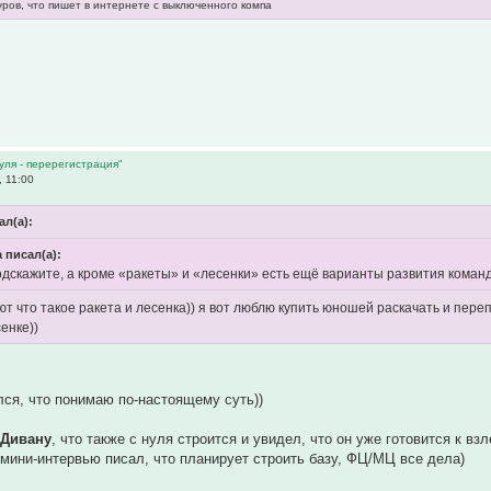
уров, что пишет в интернете с выключенного компа
уля - перерегистрация"
, 11:00
ал(а):
 писал(а):
одскажите, а кроме «ракеты» и «лесенки» есть ещё варианты развития коман
ют что такое ракета и лесенка)) я вот люблю купить юношей раскачать и пере
енке))
лся, что понимаю по-настоящему суть))
к
Дивану
, что также с нуля строится и увидел, что он уже готовится к взл
 мини-интервью писал, что планирует строить базу, ФЦ/МЦ все дела)