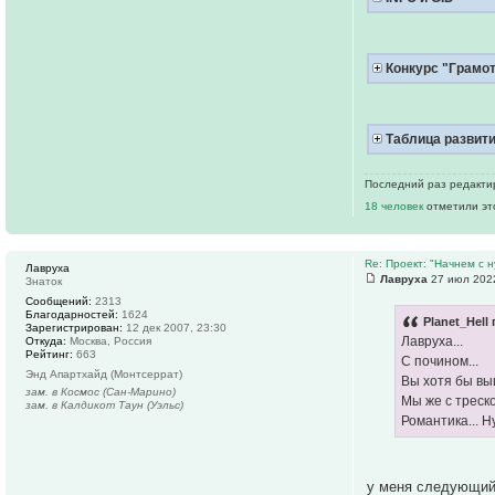
Конкурс "Грамот
Таблица развити
Последний раз редактир
18 человек
отметили эт
Re: Проект: "Начнем с н
Лавруха
Лавруха
27 июл 2022
Знаток
Сообщений:
2313
Благодарностей:
1624
Planet_Hell 
Зарегистрирован:
12 дек 2007, 23:30
Лавруха...
Откуда:
Москва, Россия
Рейтинг:
663
С почином...
Энд Апартхайд (Монтсеррат)
Вы хотя бы выи
зам. в Космос (Сан-Марино)
Мы же с треско
зам. в Калдикот Таун (Уэльс)
Романтика... Н
у меня следующий