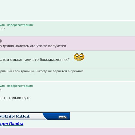
уля - перерегистрация"
3:57
):
то делаю надеясь что что-то получится
в этом смысл, или это бессмысленно?"
ривший свои границы, никогда не вернется в прежние.
уля - перерегистрация"
31
есть только путь
орт Панды