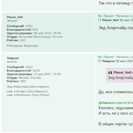
Так что в пятницу
Re: Проект: "Начнем с н
Planet_Hell
Planet_Hell
30 июл 2
Эксперт
Сообщений:
3263
Энд Апартхайд от
Благодарностей:
915
Зарегистрирован:
08 апр 2013, 16:56
Откуда:
Волжский (Волгоград), Россия
Рейтинг:
432
Рейнджерс (Бурунди)
Re: Проект: "Начнем с н
Лавруха
Лавруха
30 июл 2022
Знаток
Сообщений:
2313
Благодарностей:
1624
Planet_Hell 
Зарегистрирован:
12 дек 2007, 23:30
Энд Апартхайд
Откуда:
Москва, Россия
Рейтинг:
663
Энд Апартхайд (Монтсеррат)
зам. в Космос (Сан-Марино)
Да, все сложилось
зам. в Калдикот Таун (Уэльс)
Добавлено спустя 10 
Коллеги, подскажи
И есть ли у кого 
В общих чертах су