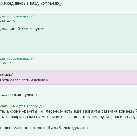
 присоединюсь в вашу компанию))
уля - перерегистрация"
022, 20:40
делался лёгким испугом
уля - перерегистрация"
, 22:27
писал(а):
 отделался лёгким испугом
 как нельзя лучше))
часов 54 минуты 42 секунды:
те, а кроме «ракеты» и «лесенки» есть ещё варианты развития команды
ссылки сохранённые на материалы , как на вышеупомянутые, так и на дру
ть понимаю, но хотелось бы дабл чек сделать)