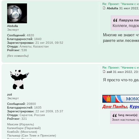
Re: Проект: "Начнем с н
Abdulla
31 июл 2022,
Лавруха пи
Коллеги, подс
Abdulla
Эксперт
Многие не знают ч
Сообщений:
4820
Благодарностей:
1840
ракете или лесенке
Зарегистрирован:
21 окт 2016, 09:52
Откуда:
Алматы, Казахстан
Рейтинг:
536
(без команды)
Re: Проект: "Начнем с н
zoil
31 июл 2022, 23
Я просто что-то д
zoil
Эксперт
Сообщений:
20800
Дом Панды
,
Кур
Благодарностей:
1635
Зарегистрирован:
22 окт 2009, 15:37
fang писал(а):
Откуда:
Саратов, Россия
Рейтинг:
321
Зоил настолько с
Максим (Израиль)
Капиибари (Парагвай)
Ковбойс (Монголия)
Пальмар (Сан Томе и Принсипи)