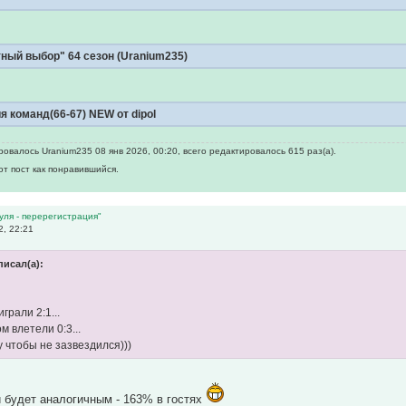
ный выбор" 64 сезон (Uranium235)
я команд(66-67) NEW от dipol
овалось Uranium235 08 янв 2026, 00:20, всего редактировалось 615 раз(а).
от пост как понравившийся.
уля - перерегистрация"
, 22:21
писал(а):
грали 2:1...
м влетели 0:3...
у чтобы не зазвездился)))
 будет аналогичным - 163% в гостях