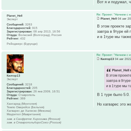
Вот я и подумал, 
Re: Проект: "Начнем с н
Planet_Hell
Planet_Hell
04 авг 20
Эксперт
Сообщений:
3263
В этом проекте зар
Благодарностей:
915
завтра в 9туре ей 
Зарегистрирован:
08 апр 2013, 16:56
Откуда:
Волжский (Волгоград), Россия
и в 1туре мы такж
Рейтинг:
432
Рейнджерс (Бурунди)
Re: Проект: "Начнем с н
Килгор13
04 авг 2022
Planet_Hell 
В этом проекте
Килгор13
Эксперт
завтра в 9туре
Сообщений:
3218
и в 1туре мы т
Благодарностей:
205
Зарегистрирован:
26 янв 2009, 16:51
В 1 туре было 5:0
Откуда:
Ставрополь
Рейтинг:
369
Хангарид (Монголия)
Но хагварес это 
Темпо Оверейсе (Бельгия)
Хагварес де Халиско (Мексика)
Маурител (Мавритания)
зам. в Санфречче Хиросима (Япония)
зам. в СтавропольАгроСоюз (Россия)