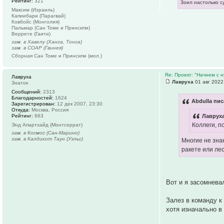
Рейтинг:
321
Зоил настолько с
Максим (Израиль)
Капиибари (Парагвай)
Ковбойс (Монголия)
Пальмар (Сан Томе и Принсипи)
Веррете (Гаити)
зам. в Хавелу (Ханга, Тонга)
зам. в СОАР (Гвинея)
Сборная Сан Томе и Принсипи (мол.)
Re: Проект: "Начнем с н
Лавруха
Лавруха
01 авг 2022
Знаток
Сообщений:
2313
Благодарностей:
1624
Abdulla пис
Зарегистрирован:
12 дек 2007, 23:30
Откуда:
Москва, Россия
Рейтинг:
663
Лавруха
Коллеги, п
Энд Апартхайд (Монтсеррат)
зам. в Космос (Сан-Марино)
зам. в Калдикот Таун (Уэльс)
Многие не зна
ракете или лес
Вот и я засомнева
Залез в команду 
хотя изначально в