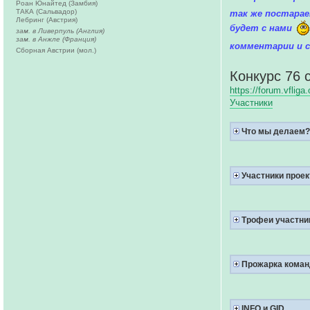
Роан Юнайтед (Замбия)
ТАКА (Сальвадор)
так же постарае
Лебринг (Австрия)
будет с нами
зам. в Ливерпуль (Англия)
зам. в Анжле (Франция)
комментарии и 
Сборная Австрии (мол.)
Конкурс 76 
https://forum.vfli
Участники
Что мы делаем
Участники проект
Трофеи участник
Прожарка кома
INFO и GID