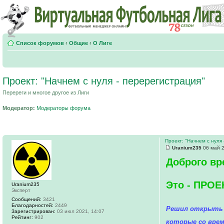
Список форумов
‹
Общие
‹
О Лиге
Проект: "Начнем с нуля - перерегистрация"
Перереги и многое другое из Лиги
Модератор:
Модераторы форума
Проект: "Начнем с нуля
Uranium235
06 май 2
Доброго вр
Это - ПРО
Uranium235
Эксперт
Сообщений:
3421
Благодарностей:
2449
Решил открыть в
Зарегистрирован:
03 июл 2021, 14:07
Рейтинг:
902
которые со вре