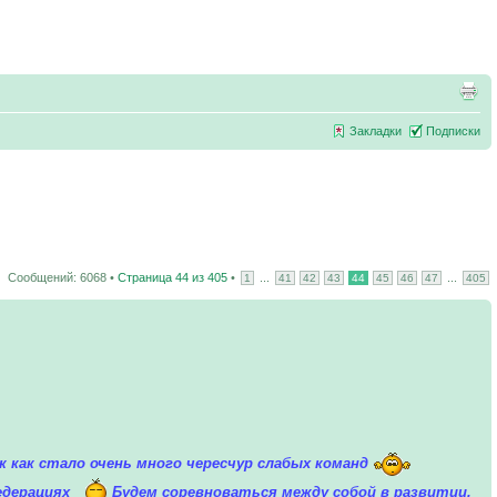
Закладки
Подписки
Сообщений: 6068 •
Страница
44
из
405
•
...
...
1
41
42
43
44
45
46
47
405
 как стало очень много чересчур слабых команд
едерациях
Будем соревноваться между собой в развитии,