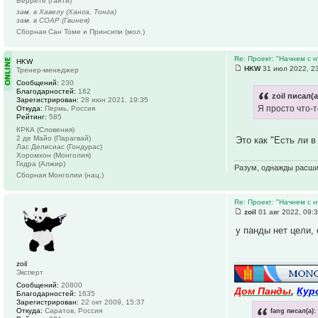
Веррете (Гаити)
зам. в Хавелу (Ханга, Тонга)
зам. в СОАР (Гвинея)
Сборная Сан Томе и Принсипи (мол.)
Re: Проект: "Начнем с н
HKW
HKW
31 июл 2022, 2
Тренер-менеджер
Сообщений:
230
Благодарностей:
182
zoil писал(а
Зарегистрирован:
28 июн 2021, 19:35
Я просто что-
Откуда:
Пермь, Россия
Рейтинг:
585
КРКА (Словения)
2 де Майо (Парагвай)
Это как "Есть ли 
Лас Делисиас (Гондурас)
Хоромхон (Монголия)
Гидра (Алжир)
Разум, однажды расши
Сборная Монголии (нац.)
Re: Проект: "Начнем с н
zoil
01 авг 2022, 09:
у панды нет цели, 
zoil
Эксперт
Сообщений:
20800
Дом Панды
,
Кур
Благодарностей:
1635
Зарегистрирован:
22 окт 2009, 15:37
fang писал(а):
Откуда:
Саратов, Россия