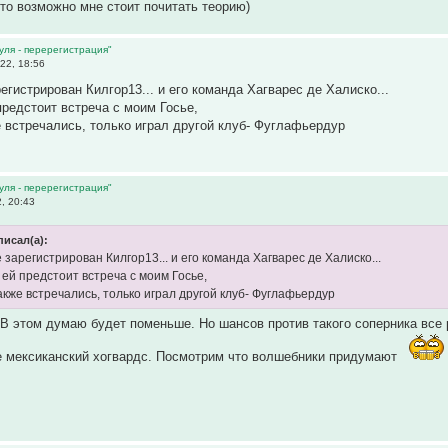
что возможно мне стоит почитать теорию)
уля - перерегистрация"
22, 18:56
егистрирован Килгор13... и его команда Хагварес де Халиско...
предстоит встреча с моим Госье,
е встречались, только играл другой клуб- Фуглафьердур
уля - перерегистрация"
, 20:43
писал(а):
 зарегистрирован Килгор13... и его команда Хагварес де Халиско...
 ей предстоит встреча с моим Госье,
акже встречались, только играл другой клуб- Фуглафьердур
. В этом думаю будет поменьше. Но шансов против такого соперника все 
же мексиканский хогвардс. Посмотрим что волшебники придумают