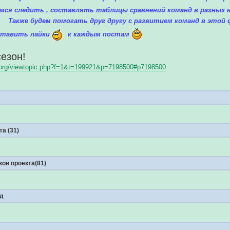
мся следить , составлять таблицы сравнений команд в разных 
Также будем помогать друг другу с развитием команд в этой
ставить лайки
к каждым постам
сезон!
ga.org/viewtopic.php?f=1&t=199921&p=7198500#p7198500
?
а (31)
ов проекта(81)
нд