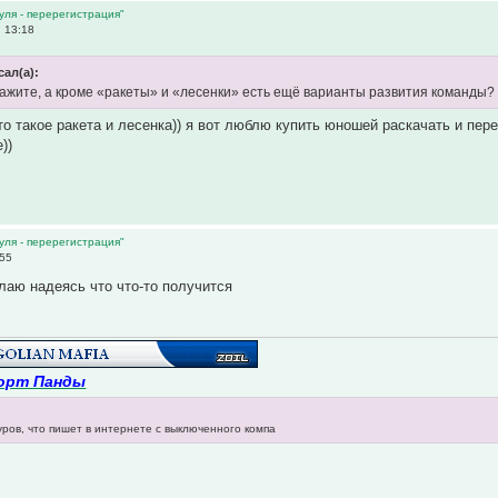
уля - перерегистрация"
 13:18
сал(а):
кажите, а кроме «ракеты» и «лесенки» есть ещё варианты развития команды?
то такое ракета и лесенка)) я вот люблю купить юношей раскачать и пер
))
уля - перерегистрация"
:55
елаю надеясь что что-то получится
орт Панды
уров, что пишет в интернете с выключенного компа