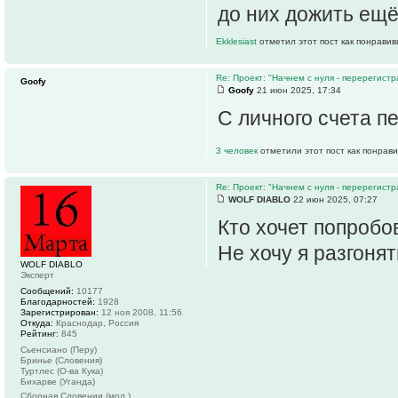
до них дожить ещё
Ekklesiast
отметил этот пост как понравив
Re: Проект: "Начнем с нуля - перерегистр
Goofy
Goofy
21 июн 2025, 17:34
С личного счета п
3 человек
отметили этот пост как понрав
Re: Проект: "Начнем с нуля - перерегистр
WOLF DIABLO
22 июн 2025, 07:27
Кто хочет попробо
Не хочу я разгонят
WOLF DIABLO
Эксперт
Сообщений:
10177
Благодарностей:
1928
Зарегистрирован:
12 ноя 2008, 11:56
Откуда:
Краснодар, Россия
Рейтинг:
845
Сьенсиано (Перу)
Бринье (Словения)
Туртлес (О-ва Кука)
Бихарве (Уганда)
Сборная Словении (мол.)