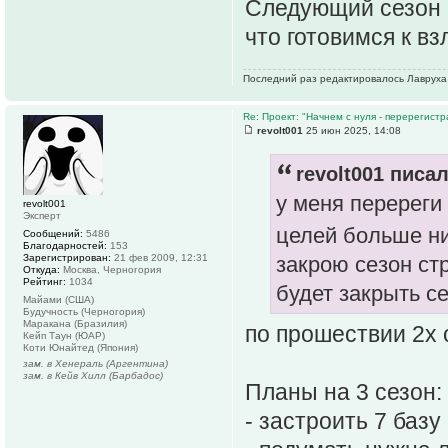
Следующий сезон 
что готовимся к вз
Последний раз редактировалось Лавруха 
Re: Проект: "Начнем с нуля - перерегистр
revolt001
25 июн 2025, 14:08
revolt001 писал
у меня перереги
revolt001
Эксперт
целей больше н
Сообщений:
5486
Благодарностей:
153
Зарегистрирован:
21 фев 2009, 12:31
закрою сезон ст
Откуда:
Москва, Черногория
Рейтинг:
1034
будет закрыть се
Майами (США)
Будучность (Черногория)
Маракана (Бразилия)
по прошествии 2х 
Кейп Таун (ЮАР)
Коти Юнайтед (Япония)
зам. в Хенераль (Аргентина)
зам. в Кейв Хилл (Барбадос)
Планы на 3 сезон:
- застроить 7 базу