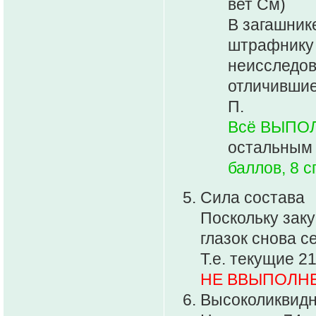
вет См)
В загашнике
штрафнику 
неисследов
отличившие
П.
Всё ВЫПО
остальным 
баллов, 8 
Сила состава
Поскольку заку
глазок снова с
Т.е. текущие 2
НЕ ВВЫПОЛН
Высоколиквид