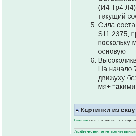
(И4 Тр4 Л4
текущий со
Сила соста
S11 2375, п
поскольку 
основую
Высоколик
На начало 
движуху без
мя+ такими
Картинки из скау
8 человек
отметили этот пост как понрав
Играйте честно, так интереснее выигры