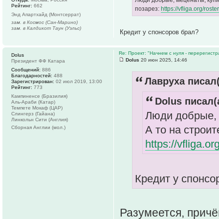
Люди добрые, меценаты, купит
Рейтинг:
662
позарез:
https://vfliga.org/ro
Энд Апартхайд (Монтсеррат)
зам. в Космос (Сан-Марино)
зам. в Калдикот Таун (Уэльс)
Кредит у спонсоров брал?
Re: Проект: "Начнем с нуля - перерегистр
Dolus
Dolus
20 июн 2025, 14:46
Президент ФФ Катара
Сообщений:
886
Благодарностей:
488
Лавруха писал(
Зарегистрирован:
02 июл 2019, 13:00
Рейтинг:
773
Кампиненсе (Бразилия)
Dolus писал(
Аль-Араби (Катар)
Темпете Мокаф (ЦАР)
Люди добрые, 
Слингерз (Гайана)
Линкольн Сити (Англия)
А то на строит
Сборная Англии (мол.)
https://vfliga.
Кредит у спонсо
Разумеется, причё