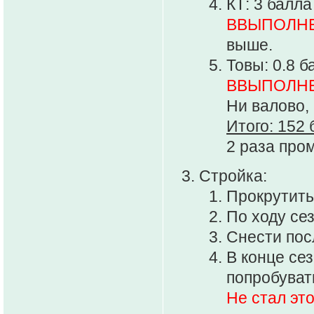
КТ: 3 балла
ВВЫПОЛН
выше.
Товы: 0.8 б
ВВЫПОЛН
Ни валово, 
Итого: 152 
2 раза про
Стройка:
Прокрутить 
По ходу сез
Снести пос
В конце се
попробуват
Не стал это