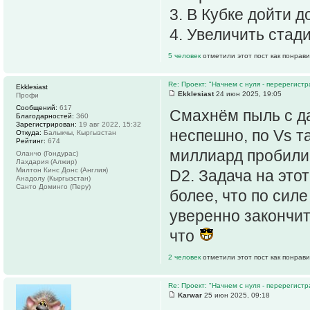
3. В Кубке дойти 
4. Увеличить стади
5 человек
отметили этот пост как понрав
Re: Проект: "Начнем с нуля - перерегистр
Ekklesiast
Ekklesiast
24 июн 2025, 19:05
Профи
Сообщений:
617
Смахнём пыль с д
Благодарностей:
360
Зарегистрирован:
19 авг 2022, 15:32
неспешно, по Vs та
Откуда:
Балыкчы, Кыргызстан
Рейтинг:
674
миллиард пробили.
Оланчо (Гондурас)
Лахдария (Алжир)
Милтон Кинс Донс (Англия)
D2. Задача на это
Анадолу (Кыргызстан)
Санто Доминго (Перу)
более, что по сил
уверенно закончит
что
2 человек
отметили этот пост как понрав
Re: Проект: "Начнем с нуля - перерегистр
Karwar
25 июн 2025, 09:18