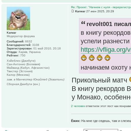
Re: Проект: "Начнем с нуля - перерегистр
Karwar
27 июн 2025, 20:29
revolt001 писал
в книгу рекордо
Karwar
Модератор форума
успели разнести
Сообщений:
6632
Благодарностей:
3108
https://vfliga.or
Зарегистрирован:
01 май 2010, 20:18
Откуда:
Харків, Украина
Рейтинг:
750
Хэйеблех (Джибути)
Сан-Антонио (Боливия)
начинаем охоту 
Майванд (Кабул, Афганистан)
Твистер (Эстония)
Калор (Мексика)
Прикольный матч
зам. в Манчестер Юнайтед (Эсватини)
Сборная Джибути (юн.)
В книгу рекордов 
у Монако, особенн
2 человек
отметили этот пост как понрав
Ёжик:
На мне где сядешь, там и слезе