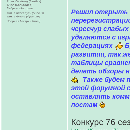
Роан Юнайтед (Замбия)
ТАКА (Сальвадор)
Лебринг (Австрия)
Решил открыть 
зам. в Ливерпуль (Англия)
зам. в Анжле (Франция)
перерегистрации
Сборная Австрии (мол.)
чересчур слабых
удаляются с иг
федерациях
Б
развитии, так ж
таблицы сравнен
делать обзоры н
Также будем п
этой форумной 
оставлять комм
постам
Конкурс 76 се