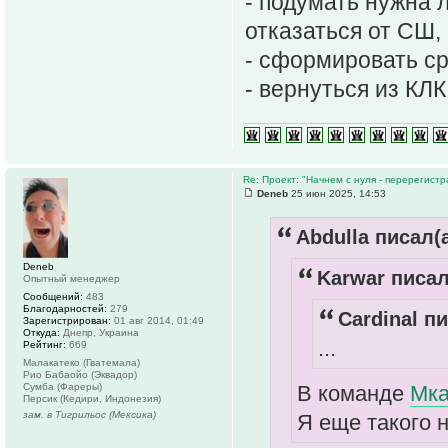
- подумать нужна л
отказаться от СШ,
- сформировать с
- вернуться из КЛК
Re: Проект: "Начнем с нуля - перерегистр
Deneb
25 июн 2025, 14:53
Abdulla писал(а
Deneb
Karwar писал
Опытный менеджер
Сообщений:
483
Благодарностей:
279
Cardinal пи
Зарегистрирован:
01 авг 2014, 01:49
Откуда:
Днепр, Украина
...
Рейтинг:
669
Малакатеко (Гватемала)
Рио Бабаойо (Эквадор)
Сумба (Фареры)
В команде
Мка
Персик (Кедири, Индонезия)
зам. в Тигрильос (Мексика)
Я еще такого н