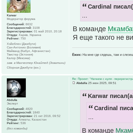
Cardinal писал(
...
Karwar
Модератор форума
Сообщений:
6632
В команде
Мкамба
Благодарностей:
3108
Зарегистрирован:
01 май 2010, 20:18
Откуда:
Харків, Украина
Я еще такого не ви
Рейтинг:
750
Хэйеблех (Джибути)
Сан-Антонио (Боливия)
Майванд (Кабул, Афганистан)
Ёжик:
На мне где сядешь, там и слезе
Твистер (Эстония)
Калор (Мексика)
зам. в Манчестер Юнайтед (Эсватини)
Сборная Джибути (юн.)
Re: Проект: "Начнем с нуля - перерегистр
Abdulla
25 июн 2025, 09:51
Karwar писал(а
Abdulla
Эксперт
Cardinal писа
Сообщений:
4820
Благодарностей:
1840
...
Зарегистрирован:
21 окт 2016, 09:52
Откуда:
Алматы, Казахстан
Рейтинг:
536
В команде
Мкам
(без команды)