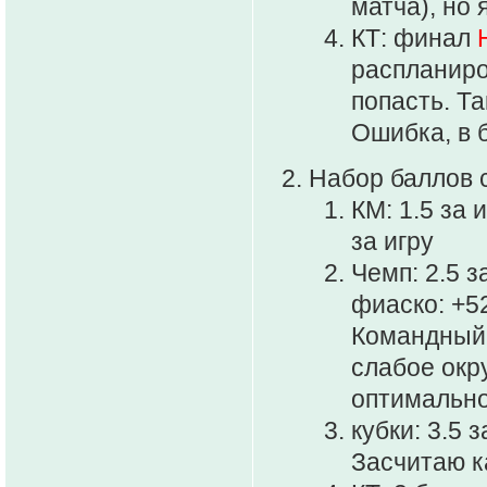
матча), но 
КТ: финал
распланиро
попасть. Та
Ошибка, в 
Набор баллов с
КМ: 1.5 за 
за игру
Чемп: 2.5 з
фиаско: +5
Командный 
слабое окр
оптимально
кубки: 3.5 з
Засчитаю 