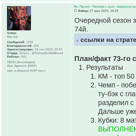
Re: Проект: "Начнем с нуля - перерегистр
Solmyr
27 июн 2025, 19:25
Очередной сезон з
74й.
Solmyr
Мастер
ссылки на страт
Сообщений:
1159
Благодарностей:
169
Зарегистрирован:
19 ноя 2003, 00:53
Откуда:
Телега - @SolmyrIbnWaliBarad
План/факт 73-го 
Рейтинг:
540
ПЕПО (Финляндия)
Результаты
Фри Эджентс (ЮАР)
зам. в сборной ЮАР (юн.)
КМ - топ 5
Чемп - поб
ту-бэк с гл
разделил с
Дальше уже
Кубки: 8 ма
ВЫПОЛНЕН