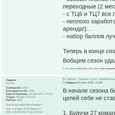
переходные (2 мест
- с ТЦ6 и ТЦ7 все 
- неплохо заработа
аренда!)...
- набор баллов лу
Теперь в конце се
Вобщем сезон уд
3 человек
отметили этот пост как понрав
Re: Проект: "Начнем с нуля - перерегистр
Лавруха
Лавруха
25 июн 2025, 13:49
Знаток
Сообщений:
2314
В начале сезона б
Благодарностей:
1624
Зарегистрирован:
12 дек 2007, 23:30
целей себе не ста
Откуда:
Москва, Россия
Рейтинг:
662
Энд Апартхайд (Монтсеррат)
зам. в Космос (Сан-Марино)
1. Будучи 27 кома
зам. в Калдикот Таун (Уэльс)