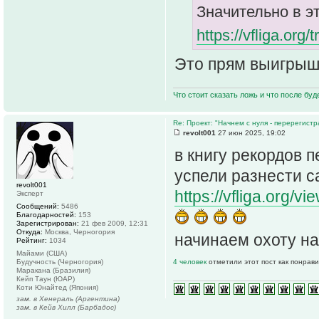
Значительно в э
https://vfliga.org/
Это прям выигрыш 
Что стоит сказать ложь и что после буд
Re: Проект: "Начнем с нуля - перерегистр
revolt001
27 июн 2025, 19:02
в книгу рекордов 
успели разнести 
revolt001
https://vfliga.org/
Эксперт
Сообщений:
5486
Благодарностей:
153
Зарегистрирован:
21 фев 2009, 12:31
Откуда:
Москва, Черногория
начинаем охоту н
Рейтинг:
1034
Майами (США)
Будучность (Черногория)
4 человек
отметили этот пост как понрав
Маракана (Бразилия)
Кейп Таун (ЮАР)
Коти Юнайтед (Япония)
зам. в Хенераль (Аргентина)
зам. в Кейв Хилл (Барбадос)