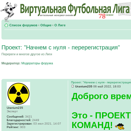
Список форумов
‹
Общие
‹
О Лиге
Проект: "Начнем с нуля - перерегистрация"
Перереги и многое другое из Лиги
Модератор:
Модераторы форума
Проект: "Начнем с нуля - перерегистраци
Uranium235
06 май 2022, 18:03
Доброго врем
Uranium235
Эксперт
Это - ПРОЕ
Сообщений:
3421
Благодарностей:
2449
КОМАНД!
Зарегистрирован:
03 июл 2021, 14:07
Рейтинг:
903