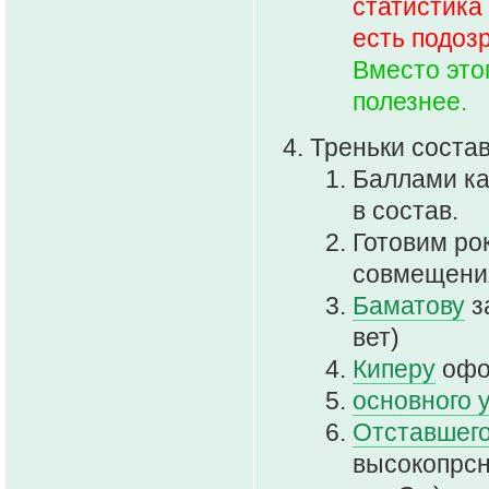
статистика 
есть подоз
Вместо это
полезнее.
Треньки соста
Баллами ка
в состав.
Готовим ро
совмещени
Баматову
з
вет)
Киперу
офор
основного 
Отставшего
высокопрсн