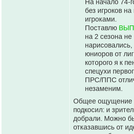
На начало 74-г
без игроков на
игроками.
Поставлю
ВЫП
на 2 сезона не
нарисовались, 
юниоров от лиг
которого я к п
спецухи первог
ПРС/ППС отличн
незаменим.
Общее ощущение от
подкосил: и зрител
добрали. Можно б
отказавшись от иде