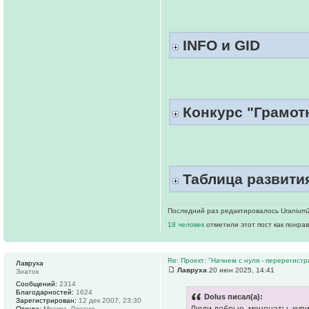
INFO и GID
Конкурс "Грамотн
Таблица развития
Последний раз редактировалось Uranium23
18 человек
отметили этот пост как понра
Re: Проект: "Начнем с нуля - перерегистр
Лавруха
Лавруха
20 июн 2025, 14:41
Знаток
Сообщений:
2314
Благодарностей:
1624
Dolus писал(а):
Зарегистрирован:
12 дек 2007, 23:30
Откуда:
Москва, Россия