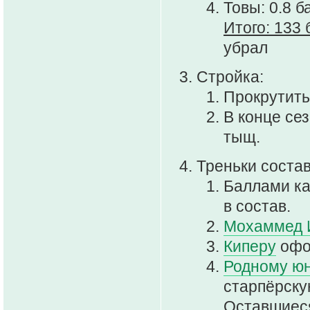
Товы: 0.8 б
Итого: 133 
убрал
Стройка:
Прокрутить 
В конце се
тыщ.
Треньки соста
Баллами ка
в состав.
Мохаммед 
Киперу
офор
Родному ю
старпёрску
Оставшиеся