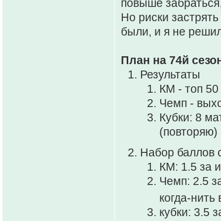
повыше забраться,
Но риски застрять
были, и я не реши
План на 74й сезо
Результаты
КМ - топ 50
Чемп - вых
Кубки: 8 ма
(повторяю)
Набор баллов с
КМ: 1.5 за 
Чемп: 2.5 з
когда-нить
кубки: 3.5 