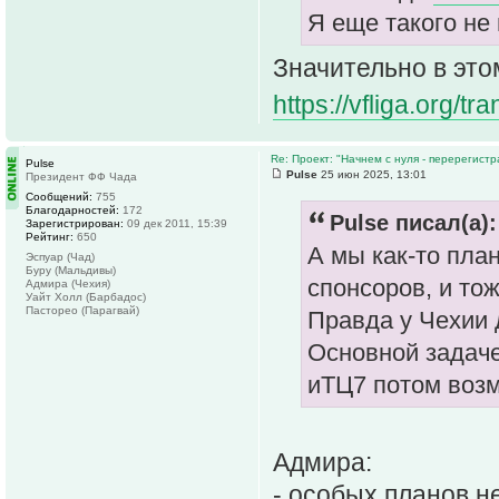
Я еще такого не
Значительно в это
https://vfliga.org/tr
Re: Проект: "Начнем с нуля - перерегистр
Pulse
Pulse
25 июн 2025, 13:01
Президент ФФ Чада
Сообщений:
755
Благодарностей:
172
Pulse писал(а):
Зарегистрирован:
09 дек 2011, 15:39
Рейтинг:
650
А мы как-то пла
Эспуар (Чад)
Буру (Мальдивы)
спонсоров, и тож
Адмира (Чехия)
Уайт Холл (Барбадос)
Пасторео (Парагвай)
Правда у Чехии д
Основной задачей
иТЦ7 потом возм
Адмира:
- особых планов н