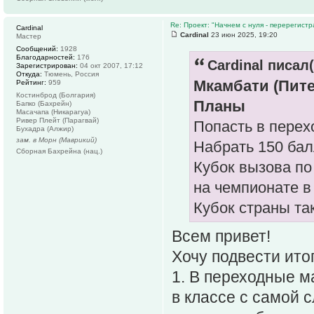
Re: Проект: "Начнем с нуля - перерегистр
Cardinal
Cardinal
23 июн 2025, 19:20
Мастер
Сообщений:
1928
Благодарностей:
176
Cardinal писал(
Зарегистрирован:
04 окт 2007, 17:12
Откуда:
Тюмень, Россия
Мкамбати (Пит
Рейтинг:
959
Костинброд (Болгария)
Планы
Бапко (Бахрейн)
Масачапа (Никарагуа)
Ривер Плейт (Парагвай)
Попасть в перех
Бухадра (Алжир)
зам. в Морн (Маврикий)
Набрать 150 бал
Сборная Бахрейна (нац.)
Кубок вызова по
на чемпионате в
Кубок страны та
Всем привет!
Хочу подвести ито
1. В переходные м
в классе с самой с