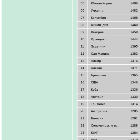
05
Южная Корея
1486
06
Украина
1482
07
Колумбия
1468
08
Финляндия
1460
09
Венгрия
1459
10
Франция
1444
11
Эсватини
1395
12
Сан-Марино
1383
13
Алжир
1374
14
Англия
1371
15
Бразилия
1365
16
США
1346
17
Куба
1336
18
Австрия
1330
19
Танзания
1314
20
Австралия
1295
21
Бельгия
1291
22
Соломоновы о-ва
1288
23
ЮАР
1284
24
Чад
1279