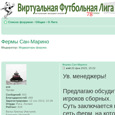
Список форумов
‹
Общие
‹
О Лиге
Фермы Сан-Марино
Модератор:
Модераторы форума
Фермы Сан-Марино
enit
20 фев 2025, 15:22
Ув. менеджеры!
enit
Предлагаю обсуди
Профи
Сообщений:
602
игроков сборных.
Благодарностей:
489
Зарегистрирован:
12 сен 2013, 22:39
Откуда:
Рига, Латвия
Суть заключается 
Рейтинг:
626
Вальс-Грюнау (Австрия)
сеть ферм, на кот
Барракас (Уругвай)