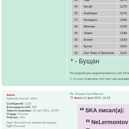
25
Китай
1275
26
Барбадос
1270
27
Беларусь
1269
28
Мексика
1259
29
Ливия
1248
30
Египет
1233
31
Бутан
1204
32
Сан Томе и Принсипи
1122
* - Бущан
Последний раз редактировалось enit 29 м
9 человек
отметили этот пост как понрав
Re: Фермы Сан-Марино
Avers
Avers
21 фев 2025, 18:25
Администратор сайта
Сообщений:
1143
Благодарностей:
395
SKA писал(а):
Зарегистрирован:
20 авг 2001, 19:00
Откуда:
Россия
Рейтинг:
561
NeLermontov 
Норт Веллингтон (Новая Зеландия)
КДВ (Россия)