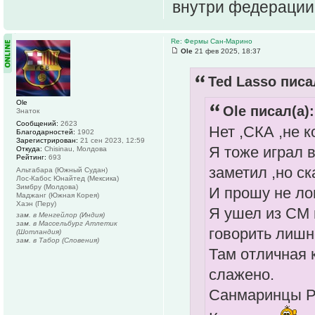
внутри федерации
Re: Фермы Сан-Марино
Ole
21 фев 2025, 18:37
Ted Lasso писа
Ole
Ole писал(а):
Знаток
Сообщений:
2623
Нет ,СКА ,не к
Благодарностей:
1902
Зарегистрирован:
21 сен 2023, 12:59
Я тоже играл 
Откуда:
Chisinau, Молдова
Рейтинг:
693
заметил ,но ск
Альтабара (Южный Судан)
Лос-Кабос Юнайтед (Мексика)
Зимбру (Молдова)
И прошу не ло
Маджанг (Южная Корея)
Хаэн (Перу)
Я ушел из СМ 
зам. в Менгейлор (Индия)
зам. в Массельбург Атлетик
говорить лишн
(Шотландия)
зам. в Табор (Словения)
Там отличная 
слажено.
Санмаринцы Ре