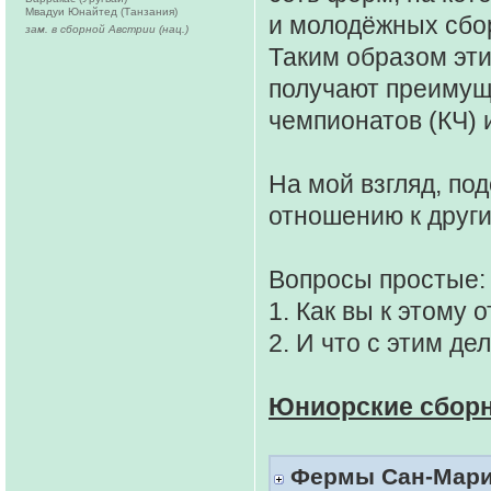
Мвадуи Юнайтед (Танзания)
и молодёжных сбо
зам. в сборной Австрии (нац.)
Таким образом эти
получают преимущ
чемпионатов (КЧ) 
На мой взгляд, по
отношению к друг
Вопросы простые:
1. Как вы к этому 
2. И что с этим де
Юниорские сбор
Фермы Сан-Марино