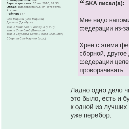
SKA писал(а):
Зарегистрирован:
05 авг 2010, 02:53
Откуда:
Владивосток/Санкт-Петербург,
Россия
Рейтинг:
677
Мне надо напоми
Сан-Марино (Сан-Марино)
Дикхиль (Джибути)
федерации из-з
зам. в Мамелоди Сандаунс (ЮАР)
зам. в Стандард (Бельгия)
зам. в Тауранга Сити (Новая Зеландия)
Сборная Сан-Марино (мол.)
Хрен с этими фе
сборной, другое
федерации целен
проворачивать.
Ладно одно дело ч
это было, есть и б
к одной из лучших
уже перебор.