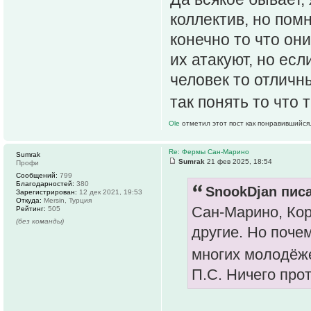
коллектив, но помн
конечно то что он
их атакуют, но есл
человек то отличн
так понять то что
Ole
отметил этот пост как понравившийся
Re: Фермы Сан-Марино
Sumrak
Sumrak
21 фев 2025, 18:54
Профи
Сообщений:
799
Благодарностей:
380
SnookDjan писа
Зарегистрирован:
12 дек 2021, 19:53
Откуда:
Mersin, Турция
Сан-Марино, Кор
Рейтинг:
505
(без команды)
другие. Но поче
многих молодёж
П.С. Ничего про