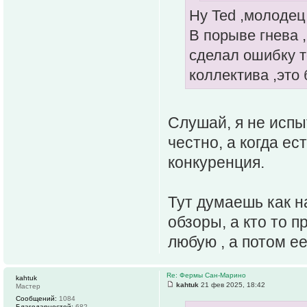
Ну Ted ,молодец
В порыве гнева 
сделал ошибку т
коллектива ,это
Слушай, я не испы
честно, а когда ес
конкуренция.
Тут думаешь как н
обзоры, а кто то п
любую , а потом е
Re: Фермы Сан-Марино
kahtuk
kahtuk
21 фев 2025, 18:42
Мастер
Сообщений:
1084
Благодарностей:
682