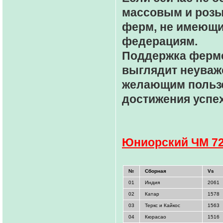
массовым и розы
ферм, не имеющи
федерациям.
Поддержка ферме
выглядит неуваж
желающим польз
достижения успех
Юниорский ЧМ 7
№
Сборная
Vs
01
Индия
2061
02
Катар
1578
03
Теркс и Кайкос
1563
04
Кюрасао
1516