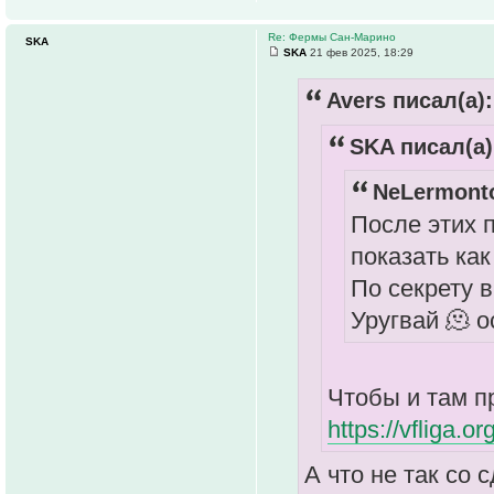
Re: Фермы Сан-Марино
SKA
SKA
21 фев 2025, 18:29
Avers писал(а):
SKA писал(а)
NeLermonto
После этих п
показать ка
По секрету 
Уругвай 🫠 
Чтобы и там п
https://vfliga.or
А что не так со