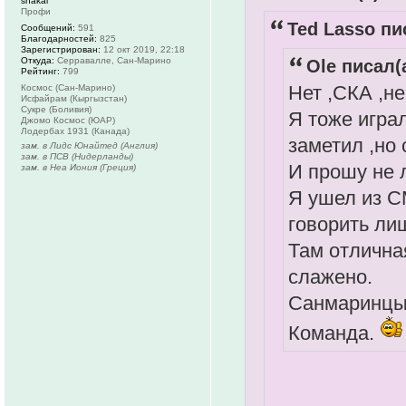
shakal
Профи
Ted Lasso пи
Сообщений:
591
Благодарностей:
825
Зарегистрирован:
12 окт 2019, 22:18
Откуда:
Серравалле, Сан-Марино
Ole писал(а
Рейтинг:
799
Нет ,СКА ,не
Космос (Сан-Марино)
Исфайрам (Кыргызстан)
Сукре (Боливия)
Я тоже игра
Джомо Космос (ЮАР)
Лодербах 1931 (Канада)
заметил ,но 
зам. в Лидс Юнайтед (Англия)
зам. в ПСВ (Нидерланды)
И прошу не 
зам. в Неа Иония (Греция)
Я ушел из С
говорить лиш
Там отлична
слажено.
Санмаринцы 
Команда.