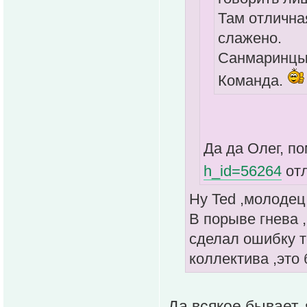
Там отлична
слажено.
Санмаринцы 
Команда.
Да да Олег, по
h_id=56264
от
Ну Ted ,молодец
В порыве гнева 
сделал ошибку т
коллектива ,это
Да всякое бывает,