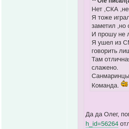
Ole писал(а
Нет ,СКА ,не
Я тоже игра
заметил ,но 
И прошу не 
Я ушел из С
говорить лиш
Там отлична
слажено.
Санмаринцы 
Команда.
Да да Олег, по
h_id=56264
от