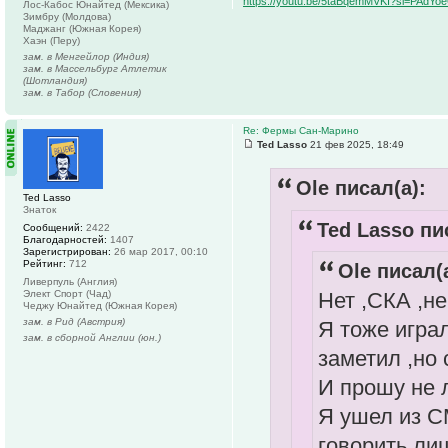
https://youtu.be/5taBqemMVKI?si=PAdY
Лос-Кабос Юнайтед (Мексика)
Зимбру (Молдова)
Маджанг (Южная Корея)
Хаэн (Перу)
зам. в Менгейлор (Индия)
зам. в Массельбург Атлетик
(Шотландия)
зам. в Табор (Словения)
Re: Фермы Сан-Марино
Ted Lasso
21 фев 2025, 18:49
Ole писал(а):
Ted Lasso
Знаток
Ted Lasso пи
Сообщений:
2422
Благодарностей:
1407
Зарегистрирован:
26 мар 2017, 00:10
Рейтинг:
712
Ole писал(а
Ливерпуль (Англия)
Нет ,СКА ,не
Элект Спорт (Чад)
Чеджу Юнайтед (Южная Корея)
зам. в Рид (Австрия)
Я тоже игра
зам. в сборной Англии (юн.)
заметил ,но 
И прошу не 
Я ушел из С
говорить лиш