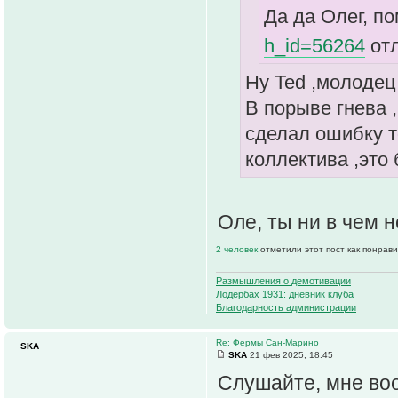
Да да Олег, по
h_id=56264
от
Ну Ted ,молодец
В порыве гнева 
сделал ошибку т
коллектива ,это
Оле, ты ни в чем н
2 человек
отметили этот пост как понрав
Размышления о демотивации
Лодербах 1931: дневник клуба
Благодарность администрации
Re: Фермы Сан-Марино
SKA
SKA
21 фев 2025, 18:45
Слушайте, мне воо