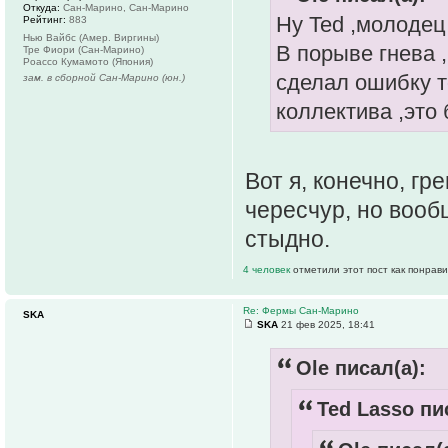
Откуда:
Сан-Марино, Сан-Марино
Ну Ted ,молодец
Рейтинг:
883
Нью Вайбс (Амер. Виргины)
В порыве гнева 
Тре Фиори (Сан-Марино)
Роассо Кумамото (Япония)
сделал ошибку т
зам. в сборной Сан-Марино (юн.)
коллектива ,это
Вот я, конечно, гр
чересчур, но вооб
стыдно.
4 человек
отметили этот пост как понрав
Re: Фермы Сан-Марино
SKA
SKA
21 фев 2025, 18:41
Ole писал(а):
Ted Lasso пи