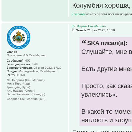
Колумбия хороша, 
2 человек
отметили этот пост как понрав
Re: Фермы Сан-Марино
Grande
21 фев 2025, 18:58
SKA писал(а):
Слушайте, мне в
Grande
Президент ФФ Сан-Марино
Сообщений:
655
Благодарностей:
540
Есть другие мне
Зарегистрирован:
05 июн 2022, 17:20
Откуда:
Montegiardino, Сан-Марино
Рейтинг:
835
Ла Фиорита (Сан-Марино)
Монт Гера (Чад)
Просто, как ска
Тринидад (Куба)
Аль-Наваир (Сирия)
увлеклись».
Валье Катамайо (Эквадор)
Сборная Сан-Марино (юн.)
В какой-то моме
наглость и злоуп