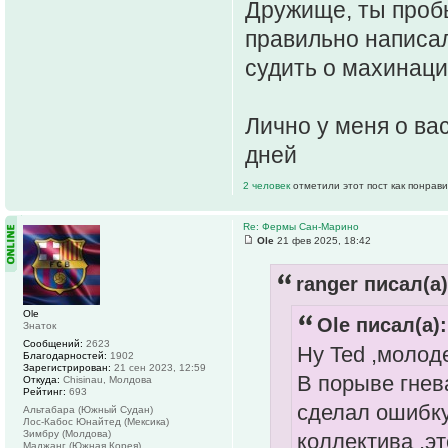
Дружище, ты пробы
правильно написал
судить о махинаци
Лично у меня о ва
дней
2 человек
отметили этот пост как понрав
Re: Фермы Сан-Марино
Ole
21 фев 2025, 18:42
ranger писал(а)
Ole
Ole писал(а):
Знаток
Сообщений:
2623
Ну Ted ,молоде
Благодарностей:
1902
Зарегистрирован:
21 сен 2023, 12:59
В порыве гнев
Откуда:
Chisinau, Молдова
Рейтинг:
693
сделал ошибку
Альтабара (Южный Судан)
Лос-Кабос Юнайтед (Мексика)
Зимбру (Молдова)
коллектива ,э
Маджанг (Южная Корея)