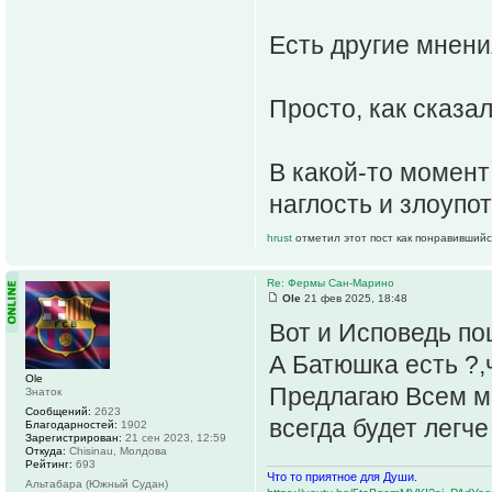
Есть другие мнени
Просто, как сказа
В какой-то момен
наглость и злоупот
hrust
отметил этот пост как понравившийс
Re: Фермы Сан-Марино
Ole
21 фев 2025, 18:48
Вот и Исповедь по
А Батюшка есть ?,
Ole
Предлагаю Всем ми
Знаток
Сообщений:
2623
всегда будет легче
Благодарностей:
1902
Зарегистрирован:
21 сен 2023, 12:59
Откуда:
Chisinau, Молдова
Рейтинг:
693
Что то приятное для Души.
Альтабара (Южный Судан)