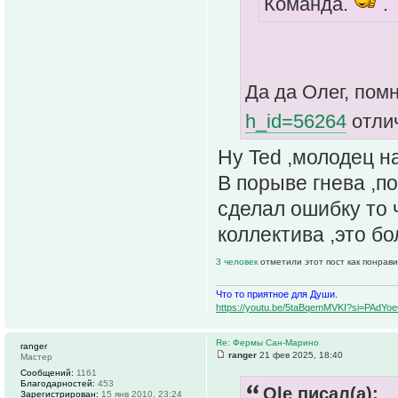
Команда.
.
Да да Олег, пом
h_id=56264
отли
Ну Ted ,молодец на
В порыве гнева ,п
сделал ошибку то 
коллектива ,это б
3 человек
отметили этот пост как понрав
Что то приятное для Души.
https://youtu.be/5taBqemMVKI?si=PAdY
Re: Фермы Сан-Марино
ranger
ranger
21 фев 2025, 18:40
Мастер
Сообщений:
1161
Благодарностей:
453
Ole писал(а):
Зарегистрирован:
15 янв 2010, 23:24