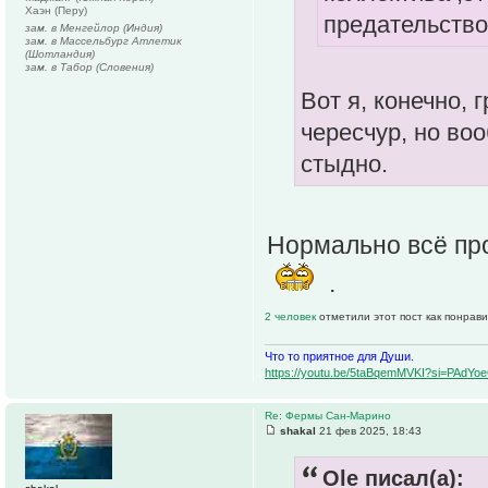
Хаэн (Перу)
предательство
зам. в Менгейлор (Индия)
зам. в Массельбург Атлетик
(Шотландия)
зам. в Табор (Словения)
Вот я, конечно, 
чересчур, но во
стыдно.
Нормально всё про
.
2 человек
отметили этот пост как понрав
Что то приятное для Души.
https://youtu.be/5taBqemMVKI?si=PAdY
Re: Фермы Сан-Марино
shakal
21 фев 2025, 18:43
Ole писал(а):