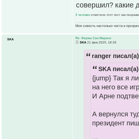
совершил? какие 
3 человек
отметили этот пост как понрав
Моя совесть настолько чиста и прозрач
Re: Фермы Сан-Марино
SKA
SKA
21 фев 2025, 18:26
ranger писал(а)
SKA писал(а)
{jump} Так я л
на него все и
И Арне подтве
А вернулся ту
президент пиш