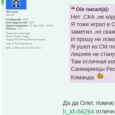
Ole писал(а):
Ted Lasso
Знаток
Нет ,СКА ,не кор
Сообщений:
2422
Благодарностей:
1407
Я тоже играл в 
Зарегистрирован:
26 мар 2017, 00:10
Рейтинг:
712
заметил ,но ска
Ливерпуль (Англия)
Элект Спорт (Чад)
И прошу не лома
Чеджу Юнайтед (Южная Корея)
зам. в Рид (Австрия)
Я ушел из СМ по
зам. в сборной Англии (юн.)
лишнее не стану
Там отличная ко
Санмаринцы Респ
Команда.
.
Да да Олег, помню
h_id=56264
отличн