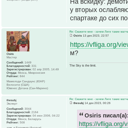
На вскидку: демот
у вторых ослабляю
спартаке до сих п
Re: Скажите мне - зачем Лиге такие матч
Osiris
13 дек 2023, 22:57
https://vfliga.org/v
м?
Osiris
Мастер
Сообщений:
1449
The Sky is the limit.
Благодарностей:
331
Зарегистрирован:
02 апр 2005, 14:49
Откуда:
Mosca, Микронезия
Рейтинг:
844
Мамелоди Сандаунс (ЮАР)
Велосити (США)
Ювенес Догана (Сан-Марино)
Re: Скажите мне - зачем Лиге такие матч
thesubj
thesubj
14 дек 2023, 00:26
Эксперт
Сообщений:
3044
Благодарностей:
2164
Osiris писал(а)
Зарегистрирован:
04 июн 2006, 04:22
Откуда:
Минск, Беларусь
https://vfliga.org
Рейтинг:
508
зам. в Борнмут (Англия)