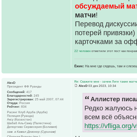
обсуждаемый ма
матчи
!
Перевод дискуссии
потерей привязки)
карточками за оф
22 человек
отметили этот пост как понра
Ёжик:
На мне где сядешь, там и слезе
Re: Скажите мне - зачем Лиге такие матч
AlexD
AlexD
03 дек 2023, 10:34
Президент ФФ Руанды
Сообщений:
417
Благодарностей:
245
Аллистер писал
Зарегистрирован:
25 май 2007, 07:44
Откуда:
Россия
Редко жалуюсь н
Рейтинг:
834
Расинг Клуб Аруба (Аруба)
всем всё объясни
Полиция (Руанда)
Аксу (Казахстан)
Шабаб Аль-Саму (Палестина)
https://vfliga.or
Депортиво Сервесерия (Боливия)
зам. в Камал Девокер (Суринам)
Сборная Руанды (юн.)