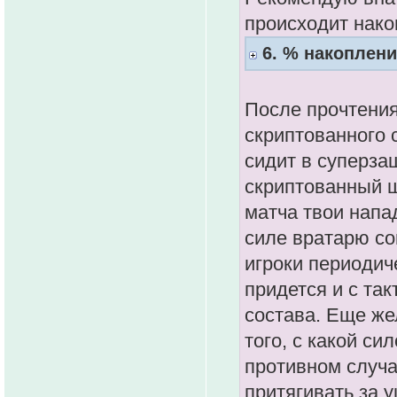
происходит нако
6. % накоплени
После прочтения
скриптованного 
сидит в суперза
скриптованный ш
матча твои напа
силе вратарю со
игроки периодич
придется и с так
состава. Еще ж
того, с какой си
противном случа
притягивать за 