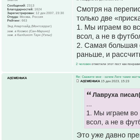
Сообщений:
2313
Смотря на перепис
Благодарностей:
1624
Зарегистрирован:
12 дек 2007, 23:30
только две «приск
Откуда:
Москва, Россия
Рейтинг:
663
1. Мы играем во вс
Энд Апартхайд (Монтсеррат)
зам. в Космос (Сан-Марино)
всол, а не в футбо
зам. в Калдикот Таун (Уэльс)
2. Самая большая 
раньше, и рассчит
2 человек
отметили этот пост как понрав
Re: Скажите мне - зачем Лиге такие матч
A/|EWEHbKA
A/|EWEHbKA
15 дек 2023, 15:23
Лавруха писал(
...
1. Мы играем во 
всол, а не в фут
Это уже давно прев