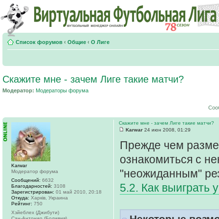
Список форумов
‹
Общие
‹
О Лиге
Скажите мне - зачем Лиге такие матчи?
Модератор:
Модераторы форума
Соо
Скажите мне - зачем Лиге такие матчи?
Karwar
24 июн 2008, 01:29
Прежде чем размес
ознакомиться с не
Karwar
"неожиданным" ре
Модератор форума
Сообщений:
6632
5.2. Как выиграть 
Благодарностей:
3108
Зарегистрирован:
01 май 2010, 20:18
Откуда:
Харків, Украина
Рейтинг:
750
Хэйеблех (Джибути)
Некоторые возмо
Сан-Антонио (Боливия)