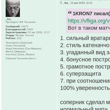
_fox_
15 дек 2023, 11:21
1KRON7 писал(
_fox_
https://vfliga.org
Президент ФФ Танзании
Вот в таком мат
Сообщений:
13471
Благодарностей:
2449
Зарегистрирован:
05 авг 2008, 12:17
Откуда:
Москва, Россия
1. сильный вратар
Рейтинг:
919
Трансвааль (Суринам)
2. стиль катеначчо
Азам (Танзания)
Норд Апеннино (Сан-Марино)
3. угаданный вид 
Манта (Эквадор)
Аль-Ахли (Сана, Йемен)
4. бонусное постр
Сборная Танзании (мол.)
5. грамотное пост
6. суперзащита
7. при соотношени
100% уверенность
соперник сделал м
нормальный матч..