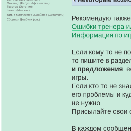
Майванд (Кабул, Афганистан)
Твистер (Эстония)
Калор (Мексика)
зам. в Манчестер Юнайтед (Эсватини)
Рекомендую также
Сборная Джибути (юн.)
Ошибки тренера ил
Информация по и
Если кому то не 
то пишите в разде
и предложения
, 
игры.
Если кто то не зна
его проблемы и ку
не нужно.
Присылайте свои 
В каждом сообще