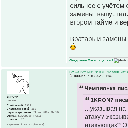
сильнее с учётом 
замены: выпустил
втором тайме и ве
Вратарь и замены 
Федерация Макао ждёт вас!
Re: Скажите мне - зачем Лиге такие матч
1KRON7
15 дек 2023, 11:54
Чемпионка писа
1KRON7
1KRON7 писа
Знаток
Сообщений:
2327
...указывая н
Благодарностей:
112
Зарегистрирован:
03 сен 2007, 07:26
атаку? Указыва
Откуда:
Кемерово, Россия
Рейтинг:
521
атакующих? О 
Чарльтон Атлетик (Англия)