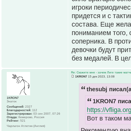
игроки периодичес
придется и с такти
состава. Еще жел
пониманием того, с
соперника. В прот
девочки будут при
без медалей. В цел
Re: Скажите мне - зачем Лиге такие матч
1KRON7
15 дек 2023, 13:08
thesubj писал(а
1KRON7
1KRON7 писа
Знаток
Сообщений:
2327
https://vfliga.o
Благодарностей:
112
Зарегистрирован:
03 сен 2007, 07:26
Вот в таком м
Откуда:
Кемерово, Россия
Рейтинг:
521
Чарльтон Атлетик (Англия)
Рекомендую внач