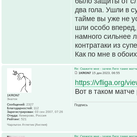
было защиты от сл
два гола. Ушли в 
тайме вы уже не ус
шли особо вперед,
намного сильнее л
контратаки из суп
Как по мне в обоих
Re: Скажите мне - зачем Лиге такие матч
1KRON7
15 дек 2023, 06:55
https://vfliga.org/v
Вот в таком матче
1KRON7
Знаток
Сообщений:
2327
Подпись
Благодарностей:
112
Зарегистрирован:
03 сен 2007, 07:26
Откуда:
Кемерово, Россия
Рейтинг:
521
Чарльтон Атлетик (Англия)
Re: Скажите мне - зачем Лиге такие матч