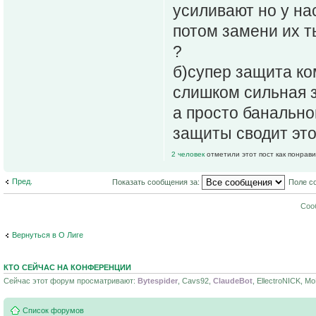
усиливают но у на
потом замени их т
?
б)супер защита ко
слишком сильная з
а просто банально
защиты сводит это
2 человек
отметили этот пост как понрав
Пред.
Показать сообщения за:
Поле с
Соо
Вернуться в О Лиге
КТО СЕЙЧАС НА КОНФЕРЕНЦИИ
Сейчас этот форум просматривают:
Bytespider
, Cavs92,
ClaudeBot
, EllectroNICK, M
Список форумов