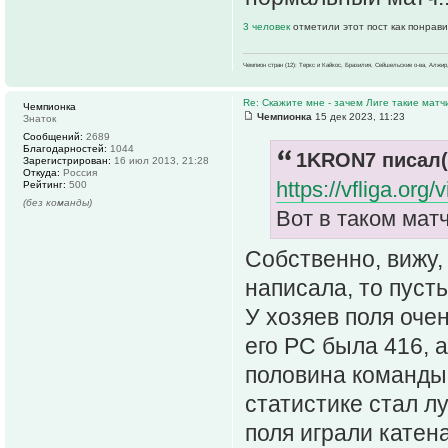
3 человек
отметили этот пост как понрав
Чемпион стран (12): Теркс и Кайкос, Бразилия, Сейшельские о-ва, Алжир
Re: Скажите мне - зачем Лиге такие матч
Чемпионка
Чемпионка
15 дек 2023, 11:23
Знаток
Сообщений:
2689
Благодарностей:
1044
1KRON7 писал(
Зарегистрирован:
16 июл 2013, 21:28
Откуда:
Россия
https://vfliga.org
Рейтинг:
500
(без команды)
Вот в таком мат
Собственно, вижу, 
написала, то пусть
У хозяев поля оче
его РС была 416, 
половина команды 
статистике стал л
поля играли катен