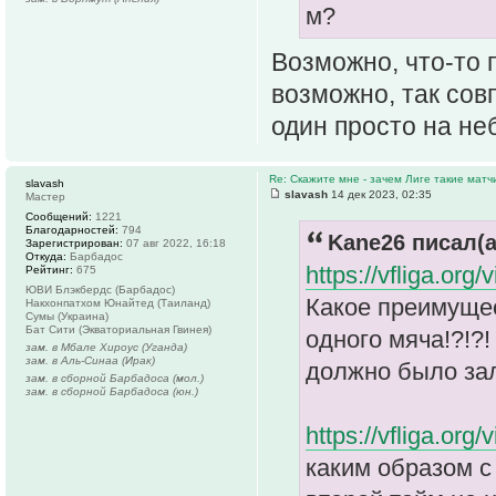
м?
Возможно, что-то 
возможно, так совп
один просто на не
Re: Скажите мне - зачем Лиге такие матч
slavash
slavash
14 дек 2023, 02:35
Мастер
Сообщений:
1221
Благодарностей:
794
Kane26 писал(а
Зарегистрирован:
07 авг 2022, 16:18
Откуда:
Барбадос
https://vfliga.org
Рейтинг:
675
ЮВИ Блэкбердс (Барбадос)
Какое преимущес
Накхонпатхом Юнайтед (Таиланд)
Сумы (Украина)
Бат Сити (Экваториальная Гвинея)
одного мяча!?!?!
зам. в Мбале Хироус (Уганда)
зам. в Аль-Синаа (Ирак)
должно было за
зам. в сборной Барбадоса (мол.)
зам. в сборной Барбадоса (юн.)
https://vfliga.org
каким образом с