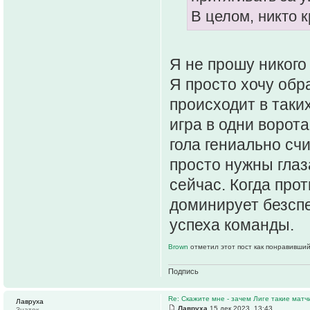
В целом, никто к
Я не прошу никого 
Я просто хочу обр
происходит в таких
игра в одни ворот
гола гениально счи
просто нужны глаз
сейчас. Когда пр
доминирует безспе
успеха команды.
Brown
отметил этот пост как понравивший
Подпись
Re: Скажите мне - зачем Лиге такие матч
Лавруха
Лавруха
15 дек 2023, 13:43
Знаток