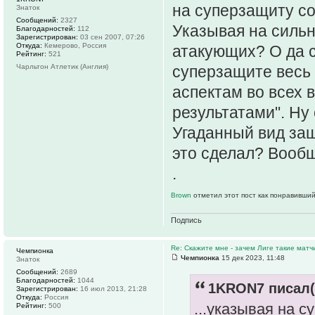
на суперзащиту со
Знаток
Сообщений:
2327
Указывая на сильн
Благодарностей:
112
Зарегистрирован:
03 сен 2007, 07:26
Откуда:
Кемерово, Россия
атакующих? О да с
Рейтинг:
521
Чарльтон Атлетик (Англия)
суперзащите весь 
аспектам во всех 
результатами". Ну 
Угаданный вид защ
это сделал? Вообщ
.
Brown
отметил этот пост как понравивший
Подпись
Re: Скажите мне - зачем Лиге такие матч
Чемпионка
Чемпионка
15 дек 2023, 11:48
Знаток
Сообщений:
2689
Благодарностей:
1044
1KRON7 писал(
Зарегистрирован:
16 июл 2013, 21:28
Откуда:
Россия
...указывая на 
Рейтинг:
500