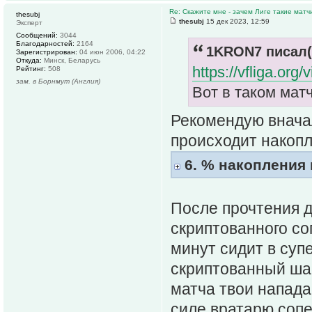
Re: Скажите мне - зачем Лиге такие матч
thesubj
thesubj
15 дек 2023, 12:59
Эксперт
Сообщений:
3044
Благодарностей:
2164
1KRON7 писал(
Зарегистрирован:
04 июн 2006, 04:22
Откуда:
Минск, Беларусь
https://vfliga.org
Рейтинг:
508
зам. в Борнмут (Англия)
Вот в таком мат
Рекомендую вначал
происходит накопл
6. % накопления 
После прочтения д
скриптованного со
минут сидит в суп
скриптованный ша
матча твои напад
силе вратарю сопе