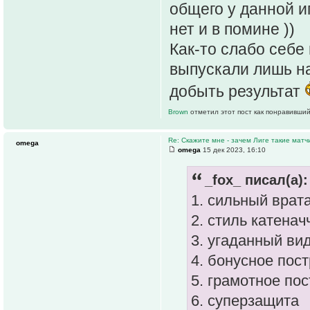
общего у данной и
нет и в помине ))
Как-то слабо себе
выпускали лишь на
добыть результат
Brown
отметил этот пост как понравивший
Re: Скажите мне - зачем Лиге такие матч
omega
omega
15 дек 2023, 16:10
_fox_ писал(а):
1. сильный врат
2. стиль катенач
3. угаданный ви
4. бонусное пос
5. грамотное пос
6. суперзащита