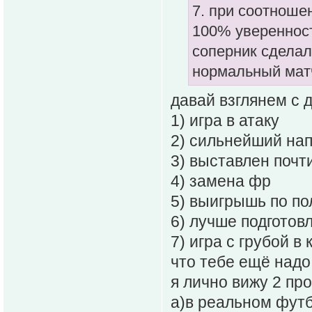
7. при соотноше
100% увереннос
соперник сделал
нормальный матч
давай взглянем с 
1) игра в атаку
2) сильнейший н
3) выставлен почт
4) замена фр
5) выигрышь по п
6) лучше подгото
7) игра с грубой в 
что тебе ещё надо
я лично вижу 2 пр
а)в реальном футб