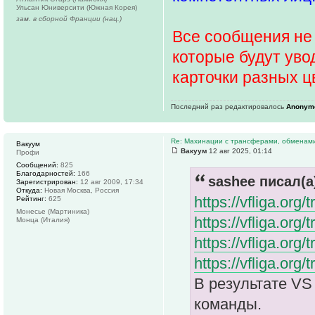
Ульсан Юниверсити (Южная Корея)
зам. в сборной Франции (нац.)
Все сообщения не 
которые будут уво
карточки разных ц
Последний раз редактировалось
Anonym
Re: Махинации с трансферами, обменам
Вакуум
Вакуум
12 авг 2025, 01:14
Профи
Сообщений:
825
Благодарностей:
166
sashee писал(а
Зарегистрирован:
12 авг 2009, 17:34
Откуда:
Новая Москва, Россия
https://vfliga.or
Рейтинг:
625
Монесье (Мартиника)
https://vfliga.or
Монца (Италия)
https://vfliga.or
https://vfliga.or
В результате VS
команды.