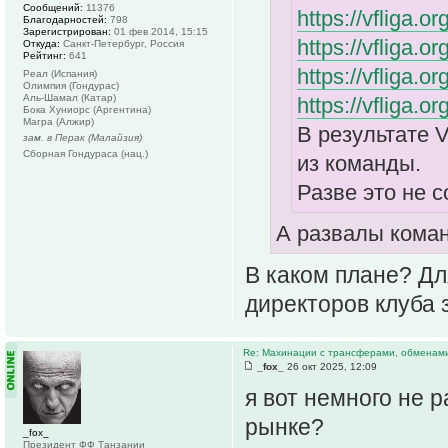
Сообщений:
11376
https://vfliga.
Благодарностей:
798
Зарегистрирован:
01 фев 2014, 15:15
https://vfliga.
Откуда:
Санкт-Петербург, Россия
Рейтинг:
641
https://vfliga.
Реал (Испания)
Олимпия (Гондурас)
Аль-Шамал (Катар)
https://vfliga.
Бока Хуниорс (Аргентина)
Магра (Алжир)
В результате 
зам. в Перак (Малайзия)
Сборная Гондураса (нац.)
из команды.
Разве это не 
А развалы кома
В каком плане? Дл
директоров клуба 
Re: Махинации с трансферами, обменам
_fox_
26 окт 2025, 12:09
я вот немного не 
рынке?
_fox_
Президент ФФ Танзании