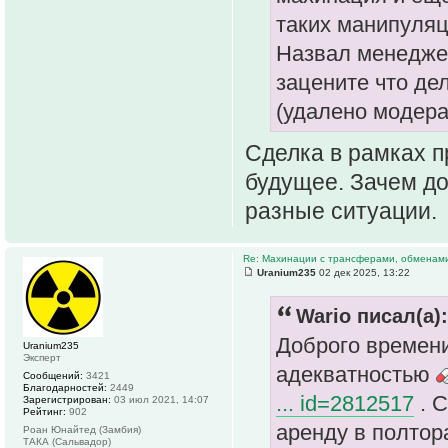
таких манипуляц
Назвал менеджер
зацените что де
(удалено модер
Сделка в рамках п
будущее. Зачем до
разные ситуации.
Re: Махинации с трансферами, обменам
Uranium235
02 дек 2025, 13:22
Wario писал(а):
Доброго времен
Uranium235
Эксперт
адекватностью
Сообщений:
3421
Благодарностей:
2449
... id=2812517
. С
Зарегистрирован:
03 июл 2021, 14:07
Рейтинг:
902
аренду в полтора
Роан Юнайтед (Замбия)
ТАКА (Сальвадор)