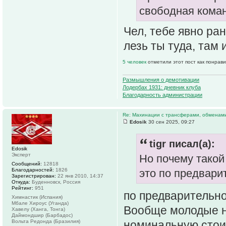
свободная кома
Чел, тебе явно ра
лезь ты туда, там 
5 человек
отметили этот пост как понрав
Размышления о демотивации
Лодербах 1931: дневник клуба
Благодарность администрации
Re: Махинации с трансферами, обменам
Edosik
30 сен 2025, 09:27
tigr писал(а):
Edosik
Эксперт
Но почему такой
Сообщений:
12818
Благодарностей:
1826
это по предвари
Зарегистрирован:
22 янв 2010, 14:37
Откуда:
Буденновск, Россия
Рейтинг:
951
по предварительн
Химнастик (Испания)
Мбале Хироус (Уганда)
Вообще молодые н
Хавелу (Ханга, Тонга)
Даймондшир (Барбадос)
номинальную стоим
Вольта Редонда (Бразилия)