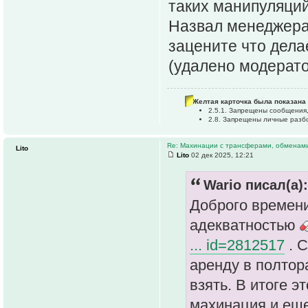
таких манипуляций
Назвал менеджера
зацените что дела
(удалено модерат
Желтая карточка была показана 
2.5.1. Запрещены сообщения
2.8. Запрещены личные разбо
Re: Махинации с трансферами, обменам
Lito
Lito
02 дек 2025, 12:21
Wario писал(а):
Доброго времен
адекватностью
... id=2812517
. С
аренду в полтора
взять. В итоге э
махинация и еще