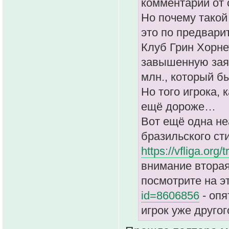
комментарии от 
Но почему такой
это по предвари
Клуб Грин Хорне
завышенную заяв
млн., который бы
Но того игрока, 
ещё дороже…
Вот ещё одна не
бразильского ст
https://vfliga.org/
внимание вторая
посмотрите на э
id=8606856
- опя
игрок уже другого