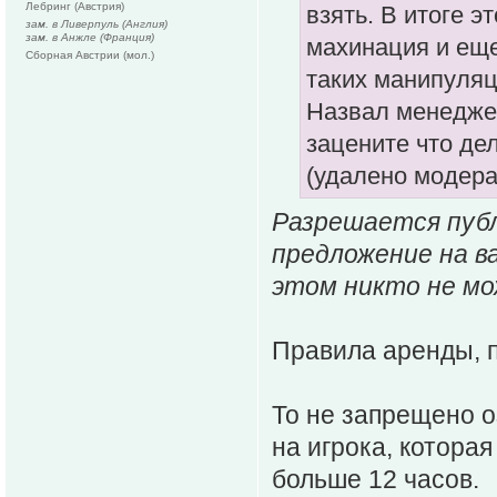
Лебринг (Австрия)
взять. В итоге э
зам. в Ливерпуль (Англия)
зам. в Анжле (Франция)
махинация и еще
Сборная Австрии (мол.)
таких манипуляц
Назвал менеджер
зацените что де
(удалено модера
Разрешается публ
предложение на в
этом никто не мо
Правила аренды, п
То не запрещено 
на игрока, которая
больше 12 часов.