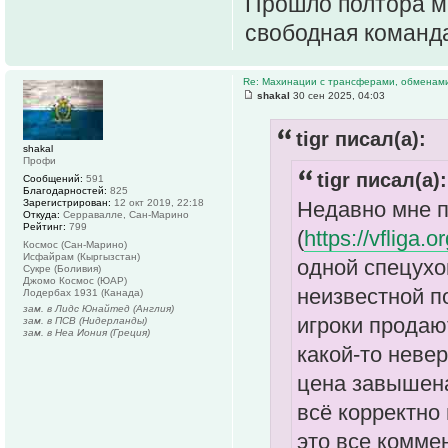
Прошло полтора ме
свободная команд
Re: Махинации с трансферами, обменам
shakal
30 сен 2025, 04:03
tigr писал(а):
shakal
Профи
tigr писал(а):
Сообщений:
591
Благодарностей:
825
Зарегистрирован:
12 окт 2019, 22:18
Недавно мне п
Откуда:
Серравалле, Сан-Марино
Рейтинг:
799
(
https://vfliga.o
Космос (Сан-Марино)
Исфайрам (Кыргызстан)
одной спецухо
Сукре (Боливия)
Джомо Космос (ЮАР)
неизвестной п
Лодербах 1931 (Канада)
зам. в Лидс Юнайтед (Англия)
игроки продаю
зам. в ПСВ (Нидерланды)
зам. в Неа Иония (Греция)
какой-то неве
цена завышена,
всё корректно 
это все комме