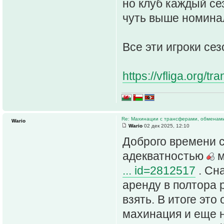
но клуб каждый се
чуть выше номина
Все эти игроки се
https://vfliga.org/tr
Re: Махинации с трансферами, обменам
Wario
Wario
02 дек 2025, 12:10
Доброго времени 
адекватностью
м
... id=2812517
. Сн
аренду в полтора р
взять. В итоге это
махинация и еще 