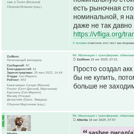
зам. в Тинен (Бельгия)
есть рыночная сто
Сборная Испании (нац.)
номинальной, я на
даже не так давно
https://vfliga.org/tra
3 человек
отметили этот пост как понрав
Re: Махинации с трансферами, обменам
Zzzlllooo
Zzzlllooo
16 окт 2025, 07:21
Начинающий менеджер
Сообщений:
90
Просто создал акк 
Благодарностей:
81
Зарегистрирован:
26 июл 2022, 14:44
бы не купить, пот
Откуда:
Сан-Марино
Рейтинг:
853
больше не заходи
Каматамаре Сануки (Япония)
Расинг (Сент-Джозеф, Мартиника)
Курсааль (Сан-Марино)
Масаву (Уганда)
Депортиво (Гуано, Эквадор)
Сборная Мартиники (нац.)
Re: Махинации с трансферами, обменам
Albelda
16 окт 2025, 07:57
sashee писал(а
Albelda