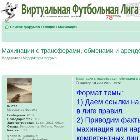
Список форумов
‹
Общие
‹
Махинации
Махинации с трансферами, обменами и аренд
Модератор:
Модераторы форума
Махинации с трансферами, обменами и 
вихтор
10 июл 2009, 15:51
Формат темы:
1) Даем ссылки н
вихтор
в лиге правил.
Модератор форума
Сообщений:
9489
2) Приводим факты
Благодарностей:
1103
Зарегистрирован:
11 сен 2011, 06:14
Откуда:
Белореченск, Кубань, Россия
махинация или нар
Рейтинг:
571
Флёри 91 (Франция)
компетентных лиц
Атлантик Старз (Намибия)