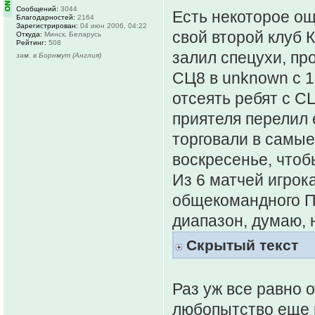
Сообщений:
3044
Есть некоторое о
Благодарностей:
2164
Зарегистрирован:
04 июн 2006, 04:22
свой второй клуб 
Откуда:
Минск, Беларусь
Рейтинг:
508
залил спецухи, пр
зам. в Борнмут (Англия)
СЦ8 в unknown с 1 
отсеять ребят с С
приятеля перелил е
торговали в самые
воскресенье, чтоб
Из 6 матчей игрок
общекомандного П
диапазон, думаю, 
Скрытый текст
Раз уж все равно 
любопытство еще 