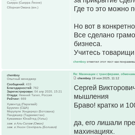
Сьерра (Сьерра Леоне)
Где то это можно 
Сборная Омана (юн.)
Но вот в конкретн
Все сделано грамо
бизнеса.
Учитесь товарищи
chemboy
отметил этот пост как понравив
Re: Махинации с трансферами, обменам
chemboy
chemboy
19 ноя 2025, 11:12
Опытный менеджер
Сообщений:
433
Сергей Викторович
Благодарностей:
762
Зарегистрирован:
04 апр 2020, 15:21
мышления
Откуда:
Нижний Тагил, Россия
Рейтинг:
669
Браво! кратко и 
Хувентуд (Парагвай)
Бруклин (США)
Морупуле Уондерерз (Ботсвана)
Панджшер (Таджикистан)
Кумамман Юнайтед (Уэльс)
да, его лишали пр
зам. в Аль-Салам (Оман)
зам. в Унион Сентраль (Боливия)
махинациях.