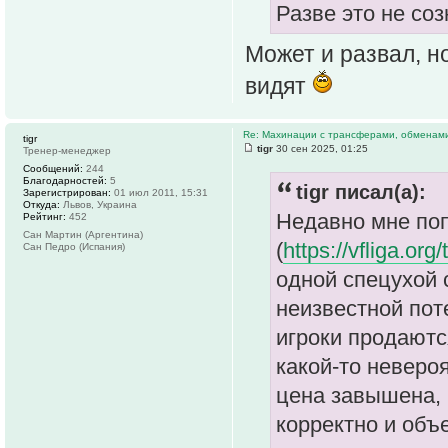
Разве это не со
Может и развал, н
видят
Re: Махинации с трансферами, обменам
tigr
tigr
30 сен 2025, 01:25
Тренер-менеджер
Сообщений:
244
Благодарностей:
5
tigr писал(а):
Зарегистрирован:
01 июл 2011, 15:31
Откуда:
Львов, Украина
Недавно мне поп
Рейтинг:
452
Сан Мартин (Аргентина)
(
https://vfliga.org
Сан Педро (Испания)
одной спецухой 
неизвестной пот
игроки продаютс
какой-то неверо
цена завышена, н
корректно и объе