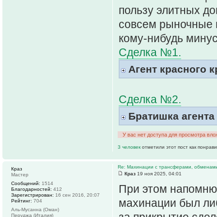
пользу элитных до
совсем рыночные ц
кому-нибудь минус
Сделка №1.
Агент красного к
Сделка №2.
Братишка агента
У вас нет доступа для просмотра вло
3 человек
отметили этот пост как понрав
Re: Махинации с трансферами, обменам
Краз
Краз
19 ноя 2025, 04:01
Мастер
Сообщений:
1514
При этом напомню,
Благодарностей:
412
Зарегистрирован:
16 сен 2016, 20:07
махинации был либ
Рейтинг:
704
Аль-Мусанна (Оман)
за прикрытие сдел
Перуджа (Италия)