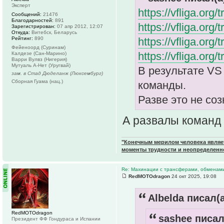
Эксперт
https://vfliga.or
Сообщений:
21476
Благодарностей:
891
https://vfliga.or
Зарегистрирован:
07 апр 2012, 12:07
Откуда:
Витебск, Беларусь
Рейтинг:
890
https://vfliga.or
Фейеноорд (Суринам)
https://vfliga.or
Калдезе (Сан-Марино)
Варри Вулвз (Нигерия)
Мутуаль А-Нет (Уругвай)
В результате VS
зам. в Стад Дюделанж (Люксембург)
Сборная Гуама (нац.)
команды.
Разве это не со
А развалы команд
"Конечным мерилом человека являетс
моменты трудности и неопределенн
Re: Махинации с трансферами, обменам
RedMOTOdragon
24 окт 2025, 19:08
Albelda писал(а
RedMOTOdragon
sashee писал
Президент ФФ Гондураса и Испании