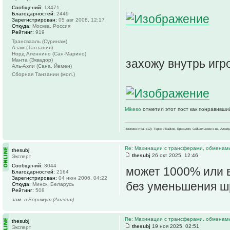
Сообщений:
13471
Благодарностей:
2449
Зарегистрирован:
05 авг 2008, 12:17
Откуда:
Москва, Россия
Рейтинг:
919
Трансвааль (Суринам)
Азам (Танзания)
Норд Апеннино (Сан-Марино)
Манта (Эквадор)
захожу внутрь игр
Аль-Ахли (Сана, Йемен)
Сборная Танзании (мол.)
Mikeso
отметил этот пост как понравивши
Чемпион стран (12): Теркс и Кайкос, Бразилия, Сейшельские о-ва, Алжир
Re: Махинации с трансферами, обменам
thesubj
thesubj
26 окт 2025, 12:46
Эксперт
Сообщений:
3044
может 1000% или 
Благодарностей:
2164
Зарегистрирован:
04 июн 2006, 04:22
без уменьшения ш
Откуда:
Минск, Беларусь
Рейтинг:
508
зам. в Борнмут (Англия)
Re: Махинации с трансферами, обменам
thesubj
thesubj
19 ноя 2025, 02:51
Эксперт