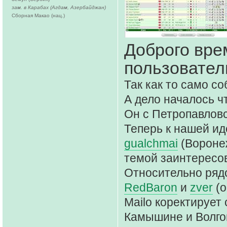
зам. в Карабах (Агдам, Азербайджан)
Сборная Макао (нац.)
Доброго вре
пользовател
Так как то само с
А дело началось ч
Он с Петропавловс
Теперь к нашей и
gualchmai
(Вороне
темой заинтересо
Относительно ряд
RedBaron
и
zver
(о
Mailo коректирует
Камышине и Волго