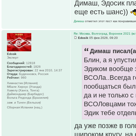
Димаш, Эдосик пла
еще есть шанс))
Димаш
отметил этот пост как понравивши
Re: Москва, Волгоград, Воронеж 2021 (вс
Edosik
05 фев 2026, 09:20
Димаш писал(а
Edosik
Эксперт
Блин, а я упуст
Сообщений:
12818
Благодарностей:
1826
Эдиком вообще 
Зарегистрирован:
22 янв 2010, 14:37
Откуда:
Буденновск, Россия
ВСОЛа..Всегда г
Рейтинг:
960
Химнастик (Испания)
пообщаться был
Мбале Хироус (Уганда)
Хавелу (Ханга, Тонга)
да и не только с
Даймондшир (Барбадос)
Вольта Редонда (Бразилия)
ВСОЛовцами тож
зам. в Тинен (Бельгия)
Сборная Испании (нац.)
Эдик тебе отдел
да уже позже в го
широком кругу, на