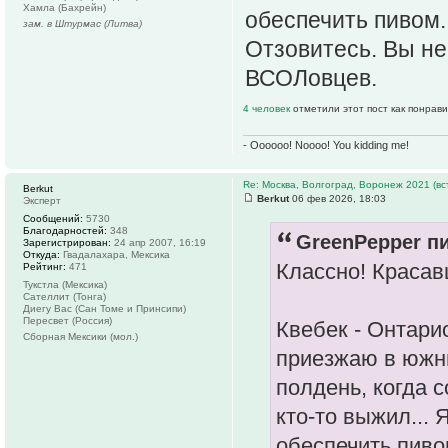
Хамла (Бахрейн)
обеспечить пивом. 
зам. в Штурмас (Литва)
Отзовитесь. Вы не
ВСОЛовцев.
4 человек
отметили этот пост как понрав
- Oooooo! Noooo! You kidding me!
Re: Москва, Волгоград, Воронеж 2021 (вс
Berkut
Berkut
06 фев 2026, 18:03
Эксперт
Сообщений:
5730
Благодарностей:
348
GreenPepper пи
Зарегистрирован:
24 апр 2007, 16:19
Откуда:
Гвадалахара, Мексика
Классно! Красав
Рейтинг:
471
Тукстла (Мексика)
Сателлит (Тонга)
Диегу Вас (Сан Томе и Принсипи)
Пересвет (Россия)
Квебек - Онтари
Сборная Мексики (мол.)
приезжаю в южн
полдень, когда с
кто-то выжил... 
обеспечить пивом