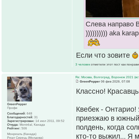
Слева направо В
)))))))))) aka k
Если что зовите
3 человек
отметили этот пост как понрав
Re: Москва, Волгоград, Воронеж 2021 (вс
GreenPepper
06 фев 2026, 07:08
Классно! Красавцы
GreenPepper
Квебек - Онтарио!
Профи
Сообщений:
648
приезжаю в южный
Благодарностей:
31
Зарегистрирован:
14 июл 2011, 09:52
Откуда:
Montréal, Канада
полдень, когда сол
Рейтинг:
506
Монреаль (Канада)
кто-то выжил... Я 
Реал Сирець (Молдова)