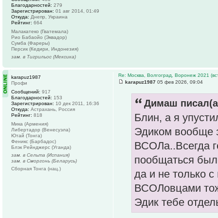
Благодарностей:
279
Зарегистрирован:
01 авг 2014, 01:49
Откуда:
Днепр, Украина
Рейтинг:
664
Малакатеко (Гватемала)
Рио Бабаойо (Эквадор)
Сумба (Фареры)
Персик (Кедири, Индонезия)
зам. в Тигрильос (Мексика)
Re: Москва, Волгоград, Воронеж 2021 (вс
karapuz1987
karapuz1987
05 фев 2026, 09:04
Профи
Сообщений:
917
Благодарностей:
153
Димаш писал(а
Зарегистрирован:
10 дек 2011, 16:36
Откуда:
Астрахань, Россия
Блин, а я упуст
Рейтинг:
818
Мика (Армения)
Эдиком вообще 
Либертадор (Венесуэла)
Ютай (Тонга)
Феникс (Барбадос)
ВСОЛа..Всегда г
Блэк Рейнджерс (Уганда)
зам. в Сельта (Испания)
пообщаться был
зам. в Сморгонь (Беларусь)
Сборная Тонга (нац.)
да и не только с
ВСОЛовцами тож
Эдик тебе отдел