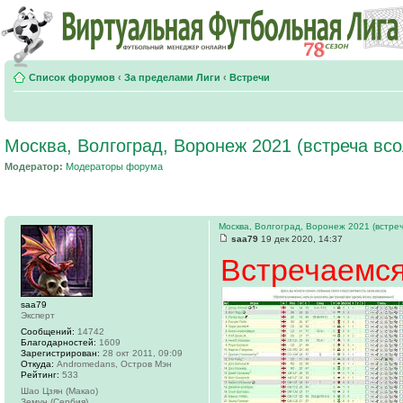
Список форумов
‹
За пределами Лиги
‹
Встречи
Москва, Волгоград, Воронеж 2021 (встреча вс
Модератор:
Модераторы форума
Москва, Волгоград, Воронеж 2021 (встреч
saa79
19 дек 2020, 14:37
Встречаемся
saa79
Эксперт
Сообщений:
14742
Благодарностей:
1609
Зарегистрирован:
28 окт 2011, 09:09
Откуда:
Andromedans, Остров Мэн
Рейтинг:
533
Шао Цзян (Макао)
Земун (Сербия)