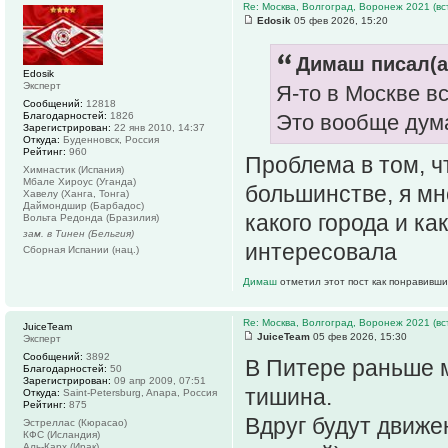
Re: Москва, Волгоград, Воронеж 2021 (вс
Edosik
05 фев 2026, 15:20
Димаш писал(а
Edosik
Эксперт
Я-то в Москве вс
Сообщений:
12818
Благодарностей:
1826
Это вообще дум
Зарегистрирован:
22 янв 2010, 14:37
Откуда:
Буденновск, Россия
Рейтинг:
960
Проблема в том, чт
Химнастик (Испания)
Мбале Хироус (Уганда)
большинстве, я мн
Хавелу (Ханга, Тонга)
Даймондшир (Барбадос)
какого города и к
Вольта Редонда (Бразилия)
зам. в Тинен (Бельгия)
интересовала
Сборная Испании (нац.)
Димаш
отметил этот пост как понравивши
Re: Москва, Волгоград, Воронеж 2021 (вс
JuiceTeam
JuiceTeam
05 фев 2026, 15:30
Эксперт
Сообщений:
3892
В Питере раньше 
Благодарностей:
50
Зарегистрирован:
09 апр 2009, 07:51
тишина.
Откуда:
Saint-Petersburg, Anapa, Россия
Рейтинг:
875
Вдруг будут движе
Эстреллас (Кюрасао)
КФС (Исландия)
Аль-Карх (Ирак)