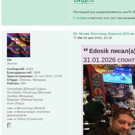
Последний раз редактировалось saa79 26 
2 человек
отметили этот пост как понрав
Re: Москва, Волгоград, Воронеж 2021 (вс
Ole
04 фев 2026, 22:19
Edosik писал(а)
31.01.2026 спон
Ole
Знаток
Сообщений:
2634
Благодарностей:
1908
Зарегистрирован:
21 сен 2023, 12:59
Откуда:
Chisinau, Молдова
Рейтинг:
694
Альтабара (Южный Судан)
Лос-Кабос Юнайтед (Мексика)
Зимбру (Молдова)
Маджанг (Южная Корея)
Хаэн (Перу)
зам. в Менгейлор (Индия)
зам. в Массельбург Атлетик
(Шотландия)
зам. в Табор (Словения)