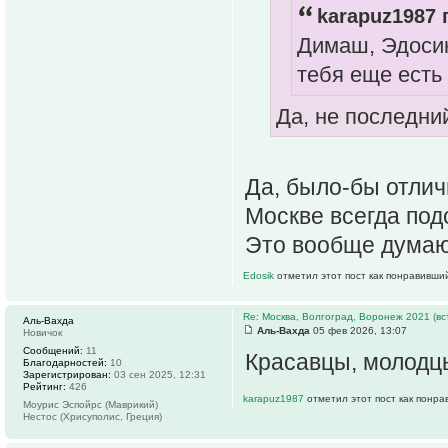
karapuz1987 
Димаш, Эдосик
тебя еще есть
Да, не последни
Да, было-бы отлич
Москве всегда под
Это вообще думаю
Edosik
отметил этот пост как понравивши
Re: Москва, Волгоград, Воронеж 2021 (вс
Аль-Вахда
Аль-Вахда
05 фев 2026, 13:07
Новичок
Сообщений:
11
Красавцы, молодц
Благодарностей:
10
Зарегистрирован:
03 сен 2025, 12:31
Рейтинг:
426
karapuz1987
отметил этот пост как понра
Моурис Эспойрс (Маврикий)
Нестос (Хрисуполис, Греция)