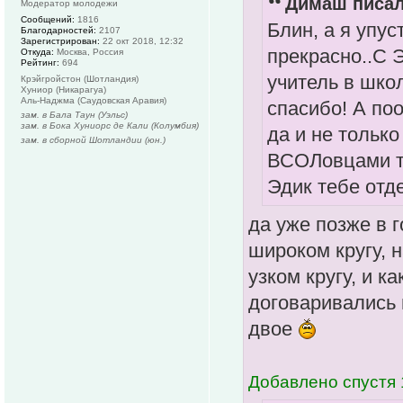
Димаш писал
Модератор молодежи
Сообщений:
1816
Блин, а я упу
Благодарностей:
2107
Зарегистрирован:
22 окт 2018, 12:32
прекрасно..С 
Откуда:
Москва, Россия
Рейтинг:
694
учитель в шко
Крэйгройстон (Шотландия)
Хуниор (Никарагуа)
Аль-Наджма (Саудовская Аравия)
спасибо! А по
зам. в Бала Таун (Уэльс)
зам. в Бока Хуниорс де Кали (Колумбия)
да и не только
зам. в сборной Шотландии (юн.)
ВСОЛовцами то
Эдик тебе отд
да уже позже в 
широком кругу, 
узком кругу, и 
договаривались 
двое
Добавлено спустя 