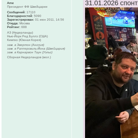
31.01.2026 спон
Arne
Президент ФФ Швейцарии
Сообщений:
17110
Благодарностей:
5090
Зарегистрирован:
01 июн 2011, 14:56
Откуда:
Москва
Рейтинг:
688
АЗ (Нидерланды)
Нью-Йорк Ред Буллз (США)
Кимпхо (Южная Корея)
зам. в Эвертон (Англия)
зам. в Рапперсвиль-Йона (Швейцария)
зам. в Карнарвон Таун (Уэльс)
Сборная Нидерландов (мол.)