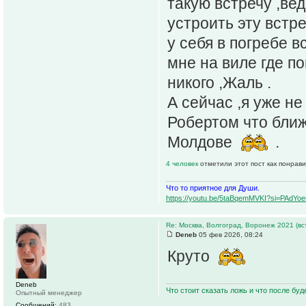
такую встречу ,ве
устроить эту встр
у себя в погребе в
мне на виле где п
никого ,Жаль .
А сейчас ,я уже н
Робертом что ближ
Молдове
.
4 человек
отметили этот пост как понрав
Что то приятное для Души.
https://youtu.be/5taBqemMVKI?si=PAdY
Re: Москва, Волгоград, Воронеж 2021 (вс
Deneb
05 фев 2026, 08:24
Круто
Deneb
Что стоит сказать ложь и что после буд
Опытный менеджер
Сообщений:
483