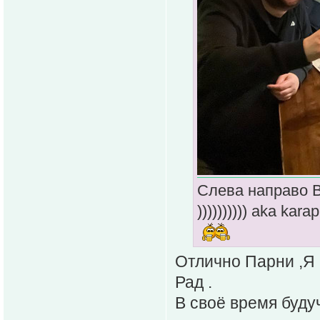
Слева направо В
)))))))))) aka k
Отлично Парни ,Я
Рад .
В своё время буду