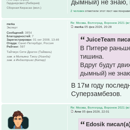
дымный) не знаю, 
Гарднерсвил (Либерия)
Сборная Кюрасао (мол.)
2 человек
отметили этот пост как понрав
Re: Москва, Волгоград, Воронеж 2021 (вс
merka
merka
05 фев 2026, 20:28
Эксперт
Сообщений:
3854
Благодарностей:
7
JuiceTeam писа
Зарегистрирован:
01 окт 2008, 13:46
Откуда:
Санкт-Петербург, Россия
В Питере раньш
Рейтинг:
597
Тайчжун Сити Драгон (Тайвань)
тишина.
зам. в Митьяна Тэкси (Уганда)
зам. в Индастриас (Катар)
Вдруг будут дви
дымный) не знаю
В 17м году последн
Суперзамбезов.
Re: Москва, Волгоград, Воронеж 2021 (вс
Arne
05 фев 2026, 22:01
Edosik писал(а)