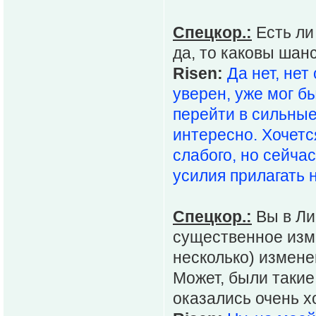
Спецкор.:
Есть ли
да, то каковы шан
Risen:
Да нет, не
уверен, уже мог б
перейти в сильные
интересно. Хочется
слабого, но сейча
усилия прилагать н
Спецкор.:
Вы в Ли
существенное изме
несколько) измен
Может, были такие
оказались очень 