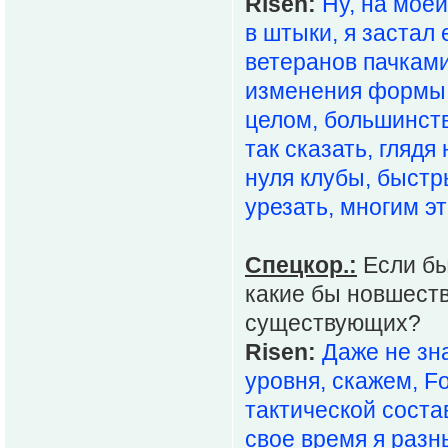
Risen:
Ну, на мое
в штыки, я застал
ветеранов пачками
изменения формы 
целом, большинств
так сказать, гляд
нуля клубы, быстр
урезать, многим эт
Спецкор.:
Если бы
какие бы новшест
существующих?
Risen:
Даже не зн
уровня, скажем, Fo
тактической соста
свое время я раз