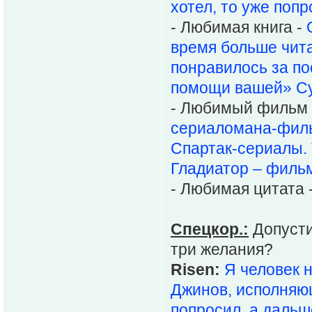
хотел, то уже поп
- Любимая книга -
время больше чита
понравилось за по
помощи вашей» Су
- Любимый фильм 
сериаломана-филь
Спартак-сериалы.
Гладиатор – филь
- Любимая цитата 
Спецкор.:
Допусти
три желания?
Risen:
Я человек 
Джинов, исполняющ
попросил, а дальш