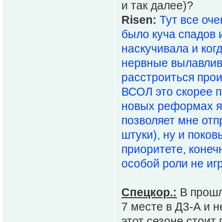
и так далее)?
Risen:
Тут все оче
было куча спадов 
наскучивала и ког
нервные вылавлива
расстроиться прои
ВСОЛ это скорее п
новых реформах я,
позволяет мне отп
штуки), ну и поков
приоритете, конеч
особой роли не иг
Спецкор.:
В прошл
7 месте в Д3-А и 
этот сезоне стоит