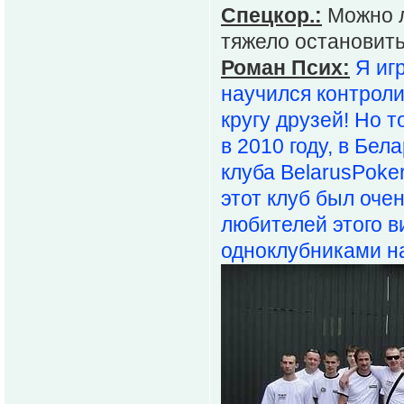
Спецкор.:
Можно л
тяжело остановить
Роман Псих:
Я иг
научился контролир
кругу друзей! Но т
в 2010 году, в Бел
клуба BelarusPoker
этот клуб был очен
любителей этого ви
одноклубниками на