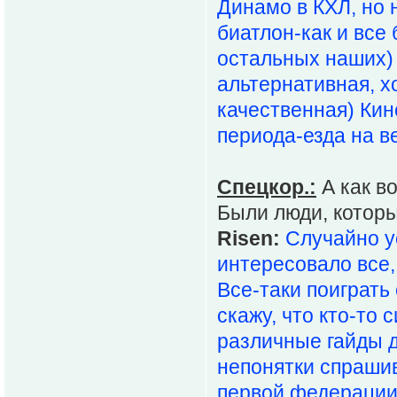
Динамо в КХЛ, но 
биатлон-как и все
остальных наших) 
альтернативная, х
качественная) Кин
периода-езда на в
Спецкор.:
А как в
Были люди, которы
Risen:
Случайно ус
интересовало все,
Все-таки поиграть
скажу, что кто-то 
различные гайды д
непонятки спраши
первой федерации 