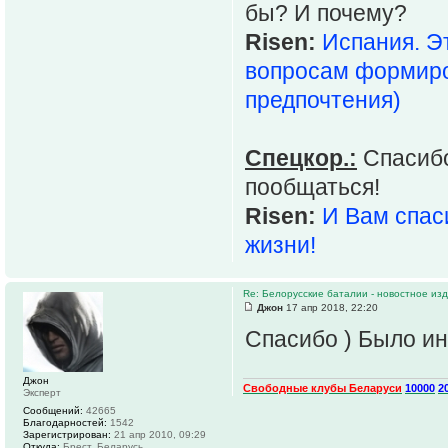
бы? И почему?
Risen:
Испания. Э
вопросам формиров
предпочтения)
Спецкор.:
Спасибо
пообщаться!
Risen:
И Вам спас
жизни!
Re: Белорусские баталии - новостное и
Джон
17 апр 2018, 22:20
Спасибо ) Было ин
Джон
Свободные клубы Беларуси
10000
2
Эксперт
Сообщений:
42665
Благодарностей:
1542
Зарегистрирован:
21 апр 2010, 09:29
Откуда:
Брест, Беларусь