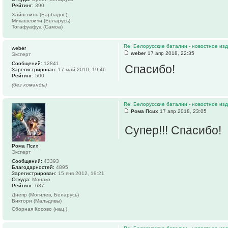
Рейтинг:
390
Хайнсвиль (Барбадос)
Микашевичи (Беларусь)
Тогафуафуа (Самоа)
Re: Белорусские баталии - новостное и
weber
weber
17 апр 2018, 22:35
Эксперт
Сообщений:
12841
Спасибо!
Зарегистрирован:
17 май 2010, 19:46
Рейтинг:
500
(без команды)
Re: Белорусские баталии - новостное и
Рома Псих
17 апр 2018, 23:05
Супер!!! Спасибо!
Рома Псих
Эксперт
Сообщений:
43393
Благодарностей:
4895
Зарегистрирован:
15 янв 2012, 19:21
Откуда:
Монако
Рейтинг:
637
Днепр (Могилев, Беларусь)
Виктори (Мальдивы)
Сборная Косово (нац.)