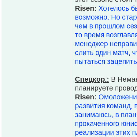
Risen:
Хотелось б
возможно. Но стар
чем в прошлом сез
то время возглавл
менеджер неправил
слить один матч, 
пытаться зацепитьс
Спецкор.:
В Неман
планируете прово
Risen:
Омоложение
развития команд, 
занимаюсь, в план
прокаченного юнио
реализации этих п