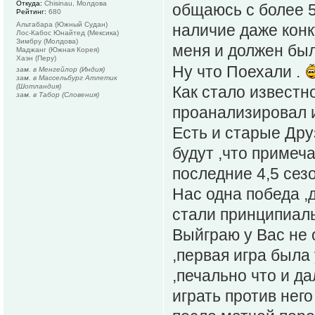
Откуда:
Chisinau, Молдова
общаюсь с более 
Рейтинг:
680
Альтабара (Южный Судан)
наличие даже кон
Лос-Кабос Юнайтед (Мексика)
Зимбру (Молдова)
меня и должен был
Маджанг (Южная Корея)
Хаэн (Перу)
Ну что Поехали .
зам. в Менгейлор (Индия)
зам. в Массельбург Атлетик
(Шотландия)
Как стало известн
зам. в Табор (Словения)
проанализировал и
Есть и старые Дру
будут ,что примеч
последние 4,5 сез
Нас одна победа ,
стали принципиаль
Выйграю у Вас не 
,первая игра была
,печально что и д
играть против него