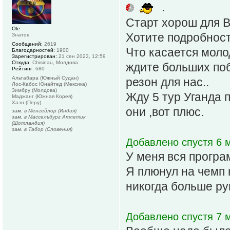
.
Старт хорош для В
Ole
Хотите подробност
Знаток
Сообщений:
2619
Что касается молод
Благодарностей:
1900
Зарегистрирован:
21 сен 2023, 12:59
Откуда:
Chisinau, Молдова
ждите больших побе
Рейтинг:
680
Альтабара (Южный Судан)
резон для нас..
Лос-Кабос Юнайтед (Мексика)
Зимбру (Молдова)
Жду 5 тур Уганда 
Маджанг (Южная Корея)
Хаэн (Перу)
они ,вот плюс.
зам. в Менгейлор (Индия)
зам. в Массельбург Атлетик
(Шотландия)
зам. в Табор (Словения)
Добавлено спустя 6 м
У меня вся програм
Я плюнул на чемп 
никогда больше ру
Добавлено спустя 7 м