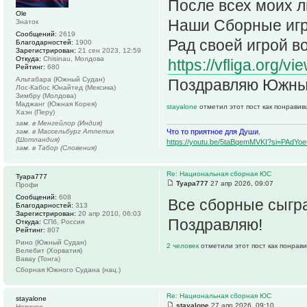
После всех моих л
Ole
Наши Сборные игра
Знаток
Сообщений:
2619
Рад своей игрой во
Благодарностей:
1900
Зарегистрирован:
21 сен 2023, 12:59
Откуда:
Chisinau, Молдова
https://vfliga.org/
Рейтинг:
680
Альтабара (Южный Судан)
Поздравляю Южный
Лос-Кабос Юнайтед (Мексика)
Зимбру (Молдова)
Маджанг (Южная Корея)
stayalone
отметил этот пост как понравив
Хаэн (Перу)
зам. в Менгейлор (Индия)
Что то приятное для Души.
зам. в Массельбург Атлетик
(Шотландия)
https://youtu.be/5taBqemMVKI?si=PAdY
зам. в Табор (Словения)
Re: Национальная сборная ЮС
Tyapa777
Tyapa777
27 апр 2026, 09:07
Профи
Сообщений:
608
Все сборные сыгра
Благодарностей:
313
Зарегистрирован:
20 апр 2010, 06:03
Поздравляю!
Откуда:
СПб, Россия
Рейтинг:
807
Рино (Южный Судан)
2 человек
отметили этот пост как понрав
Велебит (Хорватия)
Вавау (Тонга)
Сборная Южного Судана (нац.)
Re: Национальная сборная ЮС
stayalone
stayalone
27 апр 2026, 09:10
Новичок