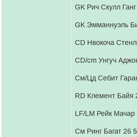
GK Рич Скулл Ганг 
GK Эмманнуэль Би
CD Нвокоча Стенли
CD/cm Унгуч Аджон
См/Цд Себит Гаран
RD Клемент Байя 2
LF/LM Рейк Мачар 
См Ринг Багат 26 