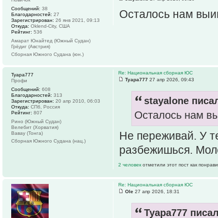
Сообщений:
38
Осталось нам выиг
Благодарностей:
27
Зарегистрирован:
26 янв 2021, 09:13
Откуда:
Oklend-City, США
Рейтинг:
536
Амарат Юнайтед (Южный Судан)
Грёдиг (Австрия)
Сборная Южного Судана (юн.)
Re: Национальная сборная ЮС
Tyapa777
Tyapa777
27 апр 2026, 09:43
Профи
Сообщений:
608
Благодарностей:
313
stayalone писал
Зарегистрирован:
20 апр 2010, 06:03
Откуда:
СПб, Россия
Осталось нам вы
Рейтинг:
807
Рино (Южный Судан)
Велебит (Хорватия)
Не переживай. У т
Вавау (Тонга)
Сборная Южного Судана (нац.)
разбежишься. Моло
2 человек
отметили этот пост как понрав
Re: Национальная сборная ЮС
Ole
27 апр 2026, 18:31
Tyapa777 писал