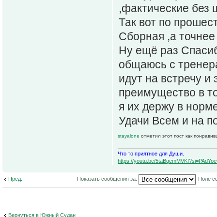
,фактические без 
Так вот по прошест
Сборная ,а точнее
Ну ещё раз Спасиб
общаюсь с тренера
идут на встречу и
преимущество в то
я их держу в норм
Удачи Всем и на п
stayalone
отметил этот пост как понравив
Что то приятное для Души.
https://youtu.be/5taBqemMVKI?si=PAdY
Пред.
Показать сообщения за:
Поле с
Вернуться в Южный Судан