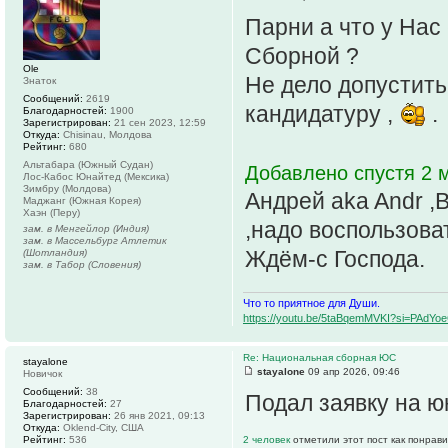
Парни а что у Нас
Сборной ?
Ole
Не дело допустить
Знаток
Сообщений:
2619
кандидатуру ,
.
Благодарностей:
1900
Зарегистрирован:
21 сен 2023, 12:59
Откуда:
Chisinau, Молдова
Рейтинг:
680
Альтабара (Южный Судан)
Добавлено спустя 2 
Лос-Кабос Юнайтед (Мексика)
Зимбру (Молдова)
Андрей aka Andr ,
Маджанг (Южная Корея)
Хаэн (Перу)
,надо воспользова
зам. в Менгейлор (Индия)
зам. в Массельбург Атлетик
Ждём-с Господа.
(Шотландия)
зам. в Табор (Словения)
Что то приятное для Души.
https://youtu.be/5taBqemMVKI?si=PAdY
Re: Национальная сборная ЮС
stayalone
stayalone
09 апр 2026, 09:46
Новичок
Сообщений:
38
Подал заявку на 
Благодарностей:
27
Зарегистрирован:
26 янв 2021, 09:13
Откуда:
Oklend-City, США
Рейтинг:
536
2 человек
отметили этот пост как понрав