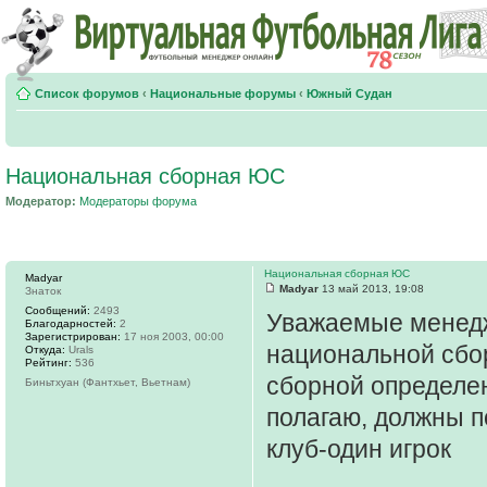
Список форумов
‹
Национальные форумы
‹
Южный Судан
Национальная сборная ЮС
Модератор:
Модераторы форума
Национальная сборная ЮС
Madyar
Madyar
13 май 2013, 19:08
Знаток
Сообщений:
2493
Уважаемые менедж
Благодарностей:
2
Зарегистрирован:
17 ноя 2003, 00:00
национальной сбо
Откуда:
Urals
Рейтинг:
536
сборной определен
Биньтхуан (Фантхьет, Вьетнам)
полагаю, должны п
клуб-один игрок