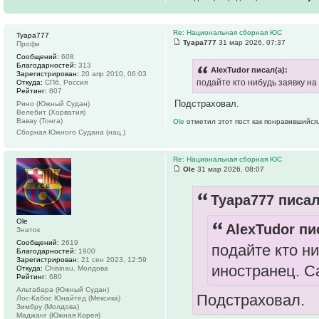
Re: Национальная сборная ЮС
Tyapa777
Tyapa777
31 мар 2026, 07:37
Профи
Сообщений:
608
Благодарностей:
313
AlexTudor писал(а):
Зарегистрирован:
20 апр 2010, 06:03
подайте кто нибудь заявку на
Откуда:
СПб, Россия
Рейтинг:
807
Подстраховал.
Рино (Южный Судан)
Велебит (Хорватия)
Вавау (Тонга)
Ole
отметил этот пост как понравившийся
Сборная Южного Судана (нац.)
Re: Национальная сборная ЮС
Ole
31 мар 2026, 08:07
Tyapa777 писал
Ole
AlexTudor пи
Знаток
Сообщений:
2619
подайте кто н
Благодарностей:
1900
Зарегистрирован:
21 сен 2023, 12:59
иностранец. С
Откуда:
Chisinau, Молдова
Рейтинг:
680
Альтабара (Южный Судан)
Подстраховал.
Лос-Кабос Юнайтед (Мексика)
Зимбру (Молдова)
Маджанг (Южная Корея)