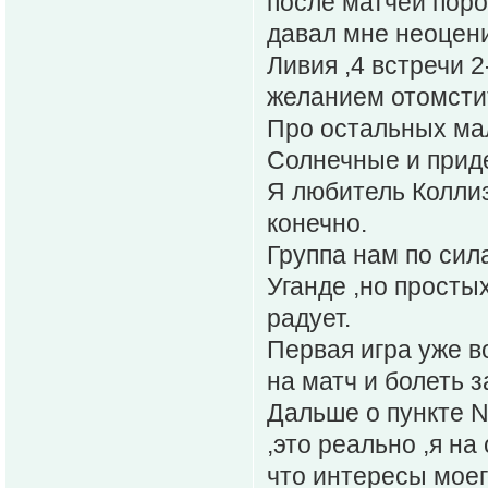
после матчей поро
давал мне неоцен
Ливия ,4 встречи 2
желанием отомстит
Про остальных мал
Солнечные и приде
Я любитель Коллиз
конечно.
Группа нам по сил
Уганде ,но просты
радует.
Первая игра уже в
на матч и болеть з
Дальше о пункте N
,это реально ,я на
что интересы моег