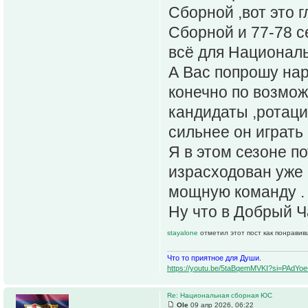
Сборной ,вот это 
Сборной и 77-78 с
всё для Национал
А Вас попрошу на
конечно по возмож
кандидаты ,ротаци
сильнее он играть 
Я в этом сезоне п
израсходован уже 
мощную команду .
Ну что в Добрый Ч
stayalone
отметил этот пост как понравив
Что то приятное для Души.
https://youtu.be/5taBqemMVKI?si=PAdY
Re: Национальная сборная ЮС
Ole
09 апр 2026, 06:22