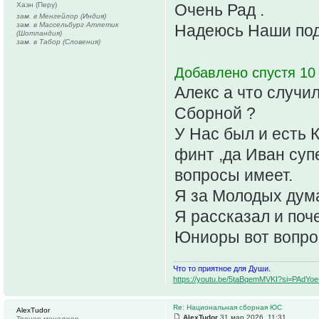
Хаэн (Перу)
Очень Рад .
зам. в Менгейлор (Индия)
зам. в Массельбург Атлетик
Надеюсь Наши поде
(Шотландия)
зам. в Табор (Словения)
Добавлено спустя 10 
Алекс а что случи
Сборной ?
У Нас был и есть К
финт ,да Иван суп
вопросы имеет.
Я за Молодых дума
Я рассказал и поче
Юниоры вот вопрос
Что то приятное для Души.
https://youtu.be/5taBqemMVKI?si=PAdY
Re: Национальная сборная ЮС
AlexTudor
AlexTudor
31 мар 2026, 11:31
Тренер-менеджер