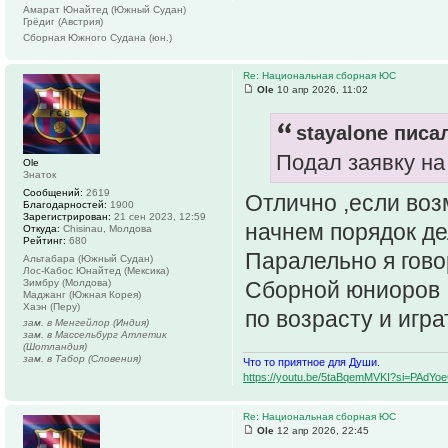
Амарат Юнайтед (Южный Судан)
Грёдиг (Австрия)
Сборная Южного Судана (юн.)
Re: Национальная сборная ЮС
Ole
10 апр 2026, 11:02
stayalone писал
Подал заявку на
Ole
Знаток
Сообщений:
2619
Отлично ,если возм
Благодарностей:
1900
Зарегистрирован:
21 сен 2023, 12:59
начнем порядок де
Откуда:
Chisinau, Молдова
Рейтинг:
680
Паралельно я гово
Альтабара (Южный Судан)
Лос-Кабос Юнайтед (Мексика)
Зимбру (Молдова)
Сборной юниоров ,
Маджанг (Южная Корея)
Хаэн (Перу)
по возрасту и игр
зам. в Менгейлор (Индия)
зам. в Массельбург Атлетик
(Шотландия)
зам. в Табор (Словения)
Что то приятное для Души.
https://youtu.be/5taBqemMVKI?si=PAdY
Re: Национальная сборная ЮС
Ole
12 апр 2026, 22:45