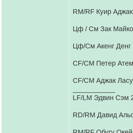
RM/RF Куир Аджак 
Цф / См Зак Майко
Цф/См Акенг Денг 
CF/CM Петер Атем 
CF/CM Аджак Ласуб
___________
LF/LM Эдвин Сэм 2
RD/RM Давид Альф
RM/RF Обугу Окей