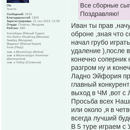
Все сборные сыг
Ole
Знаток
Поздравляю!
Сообщений:
2619
Благодарностей:
1900
Зарегистрирован:
21 сен 2023, 12:59
Иван ты прав ,нач
Откуда:
Chisinau, Молдова
Рейтинг:
680
оброне ,зная что с
Альтабара (Южный Судан)
Лос-Кабос Юнайтед (Мексика)
Зимбру (Молдова)
начал грубо играть
Маджанг (Южная Корея)
Хаэн (Перу)
удаление ),после в
зам. в Менгейлор (Индия)
зам. в Массельбург Атлетик
конечно соперник 
(Шотландия)
зам. в Табор (Словения)
разгром ну и коне
Ладно Эйфория про
главный конкурент
выход в ЧМ ,вот с
Просьба всех Наш
или около ,я в чет
всегда лучший буде
В 5 туре играем с