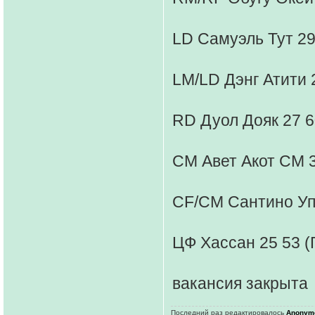
LD Самуэль Тут 29
LM/LD Дэнг Атити 
RD Дуол Дояк 27 6
СМ Авет Акот CM 3
CF/CM Сантино Упи
ЦФ Хассан 25 53 (
вакансия закрыта
Последний раз редактировалось
Anonym