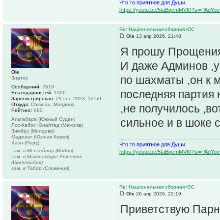
Что то приятное для Души.
https://youtu.be/5taBqemMVKI?si=PAdY
Re: Национальная сборная ЮС
Ole
13 апр 2026, 21:48
Я прошу Прощения 
И даже Админов ,у
Ole
по шахматы ,он к 
Знаток
Сообщений:
2619
последняя партия 
Благодарностей:
1900
Зарегистрирован:
21 сен 2023, 12:59
Откуда:
Chisinau, Молдова
,не получилось ,во
Рейтинг:
680
Альтабара (Южный Судан)
сильное и в шоке 
Лос-Кабос Юнайтед (Мексика)
Зимбру (Молдова)
Маджанг (Южная Корея)
Хаэн (Перу)
Что то приятное для Души.
зам. в Менгейлор (Индия)
https://youtu.be/5taBqemMVKI?si=PAdY
зам. в Массельбург Атлетик
(Шотландия)
зам. в Табор (Словения)
Re: Национальная сборная ЮС
Ole
26 апр 2026, 22:19
Приветствую Парн