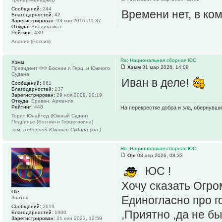
Сообщений:
244
Времени нет, в ко
Благодарностей:
42
Зарегистрирован:
03 янв 2016, 11:37
Откуда:
Владикавказ
Рейтинг:
430
Алания (Россия)
Re: Национальная сборная ЮС
Хэмм
Хэмм
31 мар 2026, 14:09
Президент ФФ Боснии и Герц. и Южного
Судана
Иван в деле!
Сообщений:
661
Благодарностей:
137
Зарегистрирован:
29 ноя 2009, 20:19
Откуда:
Ереван, Армения
Рейтинг:
448
На перекрестке добра и зла, обернувши
Торит Юнайтед (Южный Судан)
Подринье (Босния и Герцеговина)
зам. в сборной Южного Судана (юн.)
Re: Национальная сборная ЮС
Ole
08 апр 2026, 08:33
ЮС !
Хочу сказать Огро
Ole
Единогласно про г
Знаток
Сообщений:
2619
,Приятно ,да не б
Благодарностей:
1900
Зарегистрирован:
21 сен 2023, 12:59