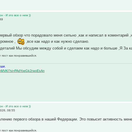
н - И это все о нем ))
49
первый обзор что порадовало меня сильно ,как и написал в коментарий ,
громное ,
,все как надо и как нужно сделано.
 деталий Мы обсудим между собой и сделаем как надо и больше ,Я За к
т пост как понравившийся.
уши.
BqemMVKI?si=PAdYoeGk2rwoEsAn
н - И это все о нем ))
026, 08:55
влению первого обзора в нашей Федерации. Это повысит активность ме
т пост как понравившийся.