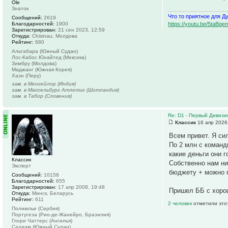
Ole
Знаток
Что то приятное для Д
Сообщений:
2619
https://youtu.be/5ta
Благодарностей:
1900
Зарегистрирован:
21 сен 2023, 12:59
Откуда:
Chisinau, Молдова
Рейтинг:
680
Альтабара (Южный Судан)
Лос-Кабос Юнайтед (Мексика)
Зимбру (Молдова)
Маджанг (Южная Корея)
Хаэн (Перу)
зам. в Менгейлор (Индия)
зам. в Массельбург Атлетик (Шотландия)
зам. в Табор (Словения)
Re: D1 - Первый Дивизио
Классик
16 апр 2026
Всем привет. Я си
По 2 млн с команд
какие деньги они 
Классик
Собственно нам ни
Эксперт
бюджету + можно п
Сообщений:
10158
Благодарностей:
655
Зарегистрирован:
17 апр 2008, 19:48
Пришел ББ с хоро
Откуда:
Минск, Беларусь
Рейтинг:
611
2 человек
отметили это
Полимлье (Сербия)
Португеза (Рио-де-Жанейро, Бразилия)
Глори Чаттерс (Ангилья)
Салаам (Южный Судан)