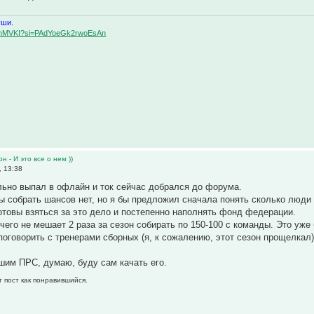
уши.
BqemMVKI?si=PAdYoeGk2rwoEsAn
н - И это все о нем ))
, 13:38
льно выпал в офлайн и ток сейчас добрался до форума.
ы собрать шансов нет, но я бы предложил сначала понять сколько люди п
готовы взяться за это дело и постепенно наполнять фонд федерации.
чего не мешает 2 раза за сезон собирать по 150-100 с команды. Это уже 
оговорить с тренерами сборных (я, к сожалению, этот сезон прощелкал)
шим ПРС, думаю, буду сам качать его.
т пост как понравившийся.