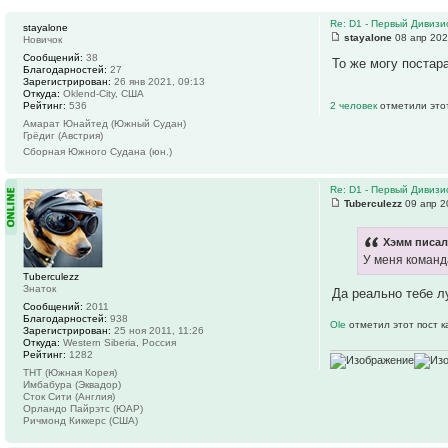
Re: D1 - Первый Дивизио
stayalone
stayalone
08 апр 202
Новичок
Сообщений:
38
То же могу постар
Благодарностей:
27
Зарегистрирован:
26 янв 2021, 09:13
Откуда:
Oklend-City, США
Рейтинг:
536
2 человек
отметили это
Амарат Юнайтед (Южный Судан)
Грёдиг (Австрия)
Сборная Южного Судана (юн.)
Re: D1 - Первый Дивизио
Tuberculezz
09 апр 2
Хэмм писал
У меня команд
Tuberculezz
Знаток
Да реально тебе л
Сообщений:
2011
Благодарностей:
938
Ole
отметил этот пост 
Зарегистрирован:
25 ноя 2011, 11:26
Откуда:
Western Siberia, Россия
Рейтинг:
1282
ТНТ (Южная Корея)
Имбабура (Эквадор)
Сток Сити (Англия)
Орландо Пайрэтс (ЮАР)
Ричмонд Киккерс (США)