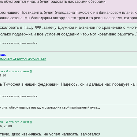
ь обустроится у нас и будет радовать нас своими обзорами.
рез нашего Президента, будет благодарна Тимофею и в финансовом плане. Кр
конце сезона. Мы благодарны автору за его труд и то реальное время, котор
жаловать в Нашу ФФ ,замечу Дружной и активной по сравнению с многи
олько поддержка и все условия создадим чтоб мог креативно работать ,
т пост как понравившийся.
уши.
BqemMVKI?si=PAdYoeGk2rwoEsAn
н - И это все о нем ))
7:10
ть Тимофея в нашей федерации. Надеюсь, он и дальше нас порадует ка
т пост как понравившийся.
и зла, обернувшись назад, я смотрю на свой пройденный путь...
н - И это все о нем ))
6, 23:00
твую, дико извиняюсь, не успел написать, замотался