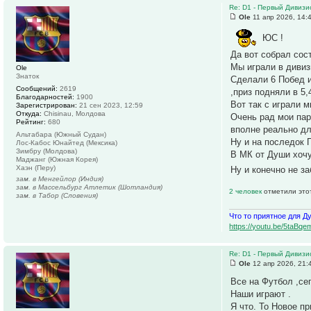
Re: D1 - Первый Дивизио
Ole
11 апр 2026, 14:
ЮС !
Да вот собрал сос
Мы играли в дивиз
Ole
Знаток
Сделали 6 Побед и
Сообщений:
2619
,приз подняли в 5,
Благодарностей:
1900
Вот так с играли 
Зарегистрирован:
21 сен 2023, 12:59
Откуда:
Chisinau, Молдова
Очень рад мои пар
Рейтинг:
680
вполне реально дл
Альтабара (Южный Судан)
Ну и на последок 
Лос-Кабос Юнайтед (Мексика)
Зимбру (Молдова)
В МК от Души хочу
Маджанг (Южная Корея)
Хаэн (Перу)
Ну и конечно не з
зам. в Менгейлор (Индия)
зам. в Массельбург Атлетик (Шотландия)
2 человек
отметили это
зам. в Табор (Словения)
Что то приятное для Д
https://youtu.be/5ta
Re: D1 - Первый Дивизио
Ole
12 апр 2026, 21:
Все на Футбол ,се
Наши играют .
Я что. То Новое пр