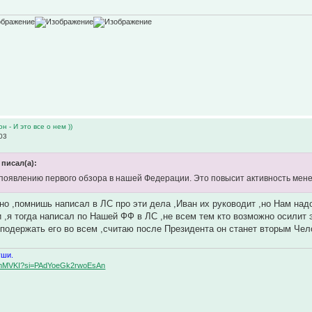
н - И это все о нем ))
03
 писал(а):
 появлению первого обзора в нашей Федерации. Это повысит активность ме
но ,помнишь написал в ЛС про эти дела ,Иван их руководит ,но Нам над
 ,я тогда написал по Нашей ФФ в ЛС ,не всем тем кто возможно осилит
 подержать его во всем ,считаю после Президента он станет вторым Чел
уши.
BqemMVKI?si=PAdYoeGk2rwoEsAn