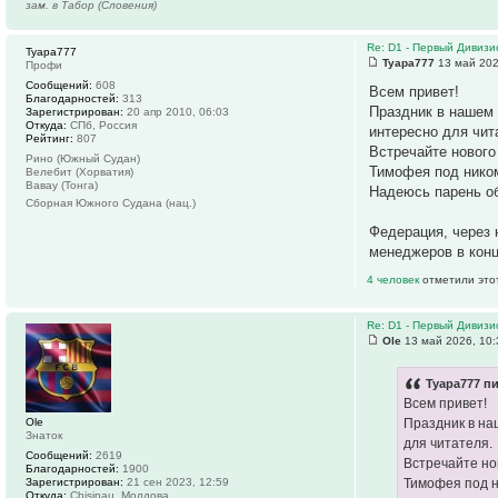
зам. в Табор (Словения)
Re: D1 - Первый Дивизио
Tyapa777
Tyapa777
13 май 202
Профи
Сообщений:
608
Всем привет!
Благодарностей:
313
Праздник в нашем 
Зарегистрирован:
20 апр 2010, 06:03
Откуда:
СПб, Россия
интересно для чит
Рейтинг:
807
Встречайте нового
Рино (Южный Судан)
Тимофея под нико
Велебит (Хорватия)
Вавау (Тонга)
Надеюсь парень об
Сборная Южного Судана (нац.)
Федерация, через 
менеджеров в конц
4 человек
отметили это
Re: D1 - Первый Дивизио
Ole
13 май 2026, 10:
Tyapa777 пи
Всем привет!
Ole
Праздник в на
Знаток
для читателя.
Сообщений:
2619
Встречайте но
Благодарностей:
1900
Зарегистрирован:
21 сен 2023, 12:59
Тимофея под 
Откуда:
Chisinau, Молдова