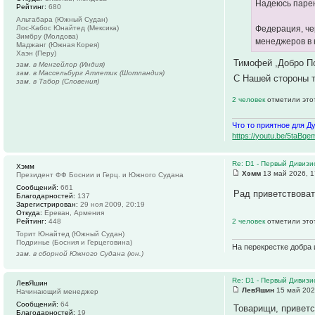
Надеюсь парен
Рейтинг:
680
Альтабара (Южный Судан)
Лос-Кабос Юнайтед (Мексика)
Федерация, че
Зимбру (Молдова)
менеджеров в 
Маджанг (Южная Корея)
Хаэн (Перу)
Тимофей ,Добро По
зам. в Менгейлор (Индия)
зам. в Массельбург Атлетик (Шотландия)
С Нашей стороны т
зам. в Табор (Словения)
2 человек
отметили это
Что то приятное для Д
https://youtu.be/5ta
Re: D1 - Первый Дивизио
Хэмм
Хэмм
13 май 2026, 1
Президент ФФ Боснии и Герц. и Южного Судана
Сообщений:
661
Рад приветствова
Благодарностей:
137
Зарегистрирован:
29 ноя 2009, 20:19
Откуда:
Ереван, Армения
Рейтинг:
448
2 человек
отметили это
Торит Юнайтед (Южный Судан)
Подринье (Босния и Герцеговина)
На перекрестке добра 
зам. в сборной Южного Судана (юн.)
Re: D1 - Первый Дивизио
ЛевЯшин
ЛевЯшин
15 май 202
Начинающий менеджер
Сообщений:
64
Товарищи, приветс
Благодарностей:
19