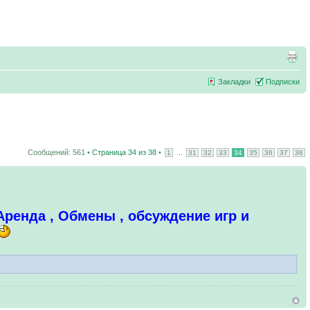
Закладки
Подписки
Сообщений: 561 •
Страница
34
из
38
•
...
1
31
32
33
34
35
36
37
38
 Аренда , Обмены , обсуждение игр и