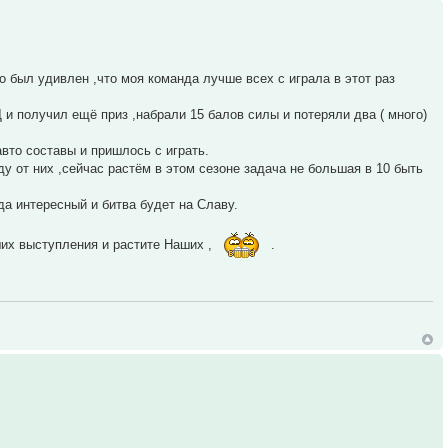
о был удивлен ,что моя команда лучше всех с играла в этот раз
Д и получил ещё приз ,набрали 15 балов силы и потеряли два ( много)
вто составы и пришлось с играть.
у от них ,сейчас растём в этом сезоне задача не большая в 10 быть
да интересный и битва будет на Славу.
ших выступления и растите Наших ,
.