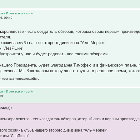
н - И это все о нем ))
6, 09:49
королевстве - есть создатель обзоров, который своим первым произведе
ателя.
 хозяина клуба нашего второго дивизиона "Аль-Мериек"
м "ЛевЯшин"
устроится у нас и будет радовать нас своими обзорами.
нашего Президента, будет благодарна Тимофею и в финансовом плане. К
е сезона. Мы благодарны автору за его труд и то реальное время, котор
т пост как понравившийся.
н - И это все о нем ))
35
сал(а):
шем королевстве - есть создатель обзоров, который своим первым произведен
вого хозяина клуба нашего второго дивизиона "Аль-Мериек"
ником "ЛевЯшин"