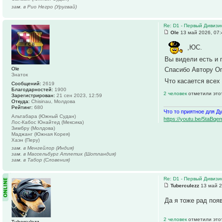
зам. в Рио Негро (Уругвай)
Re: D1 - Первый Дивизио
Ole
13 май 2026, 07:
,ЮС.
Вы видели есть и 
Ole
Спасибо Автору О
Знаток
Что касается всех
Сообщений:
2619
Благодарностей:
1900
2 человек
отметили это
Зарегистрирован:
21 сен 2023, 12:59
Откуда:
Chisinau, Молдова
Рейтинг:
680
Что то приятное для Д
Альтабара (Южный Судан)
https://youtu.be/5ta
Лос-Кабос Юнайтед (Мексика)
Зимбру (Молдова)
Маджанг (Южная Корея)
Хаэн (Перу)
зам. в Менгейлор (Индия)
зам. в Массельбург Атлетик (Шотландия)
зам. в Табор (Словения)
Re: D1 - Первый Дивизио
Tuberculezz
13 май 2
Да я тоже рад поя
2 человек
отметили это
Tuberculezz