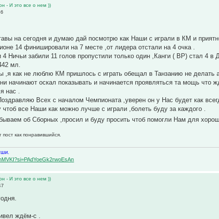
н - И это все о нем ))
46
тавы на сегодня и думаю дай посмотрю как Наши с играли в КМ и приятн
ионе 14 финишировали на 7 месте ,от лидера отстали на 4 очка .
 4 Ничьи забили 11 голов пропустили только один ,Канги ( ВР) стал 4 в 
442 мл.
мы ,я как не люблю КМ пришлось с играть обещал в Танзанию не делать а
ни начинают оскал показывать и начинается проявляться та мощь что жд
я нас .
Поздравляю Всех с началом Чемпионата ,уверен он у Нас будет как всег
 чтоб все Наши как можно лучше с играли ,болеть буду за каждого .
абываем об Сборных ,просил и буду просить чтоб помогли Нам для хоро
т пост как понравившийся.
уши.
BqemMVKI?si=PAdYoeGk2rwoEsAn
н - И это все о нем ))
47
годня.
ивел ждём-с .