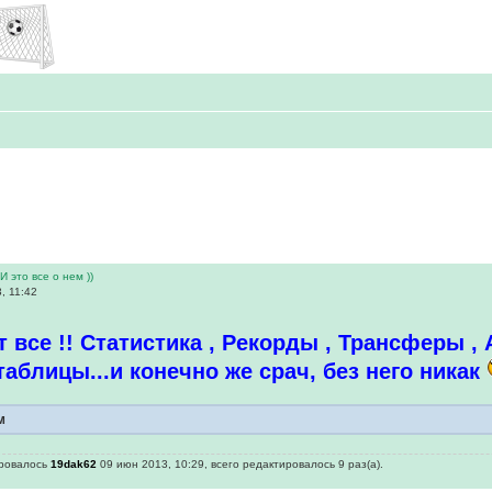
И это все о нем ))
, 11:42
 все !! Статистика , Рекорды , Трансферы ,
таблицы...и конечно же срач, без него никак
м
ировалось
19dak62
09 июн 2013, 10:29, всего редактировалось 9 раз(а).