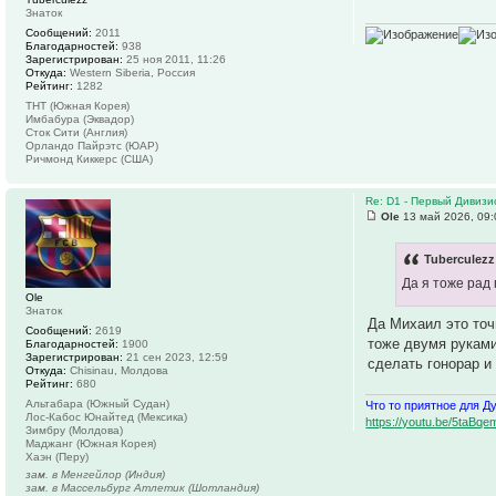
Знаток
Сообщений:
2011
Благодарностей:
938
Зарегистрирован:
25 ноя 2011, 11:26
Откуда:
Western Siberia, Россия
Рейтинг:
1282
ТНТ (Южная Корея)
Имбабура (Эквадор)
Сток Сити (Англия)
Орландо Пайрэтс (ЮАР)
Ричмонд Киккерс (США)
Re: D1 - Первый Дивизио
Ole
13 май 2026, 09:
Tuberculezz
Да я тоже рад
Ole
Знаток
Да Михаил это точ
Сообщений:
2619
тоже двумя руками
Благодарностей:
1900
Зарегистрирован:
21 сен 2023, 12:59
сделать гонорар и
Откуда:
Chisinau, Молдова
Рейтинг:
680
Альтабара (Южный Судан)
Что то приятное для Д
Лос-Кабос Юнайтед (Мексика)
https://youtu.be/5ta
Зимбру (Молдова)
Маджанг (Южная Корея)
Хаэн (Перу)
зам. в Менгейлор (Индия)
зам. в Массельбург Атлетик (Шотландия)