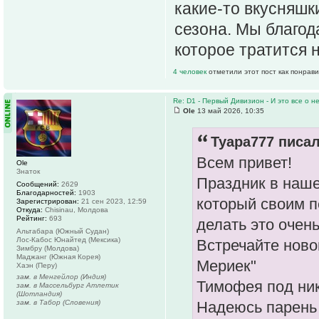
какие-то вкусняшк
сезона. Мы благод
которое тратится 
4 человек
отметили этот пост как понрав
Re: D1 - Первый Дивизион - И это все о не
Ole
13 май 2026, 10:35
Tyapa777 писал
Всем привет!
Ole
Знаток
Праздник в наше
Сообщений:
2629
Благодарностей:
1903
который своим п
Зарегистрирован:
21 сен 2023, 12:59
Откуда:
Chisinau, Молдова
Рейтинг:
693
делать это очен
Альтабара (Южный Судан)
Лос-Кабос Юнайтед (Мексика)
Встречайте ново
Зимбру (Молдова)
Маджанг (Южная Корея)
Мериек"
Хаэн (Перу)
зам. в Менгейлор (Индия)
Тимофея под ни
зам. в Массельбург Атлетик
(Шотландия)
зам. в Табор (Словения)
Надеюсь парень 