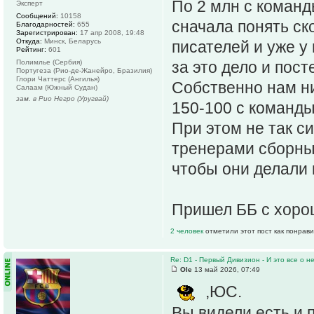
По 2 млн с команд
Эксперт
Сообщений:
10158
сначала понять ск
Благодарностей:
655
Зарегистрирован:
17 апр 2008, 19:48
Откуда:
Минск, Беларусь
писателей и уже у 
Рейтинг:
601
Полимлье (Сербия)
за это дело и пос
Португеза (Рио-де-Жанейро, Бразилия)
Глори Чаттерс (Ангилья)
Собственно нам ни
Салаам (Южный Судан)
зам. в Рио Негро (Уругвай)
150-100 с команды.
При этом не так с
тренерами сборных
чтобы они делали 
Пришел ББ с хорош
2 человек
отметили этот пост как понрав
Re: D1 - Первый Дивизион - И это все о не
Ole
13 май 2026, 07:49
,ЮС.
Вы видели есть и 