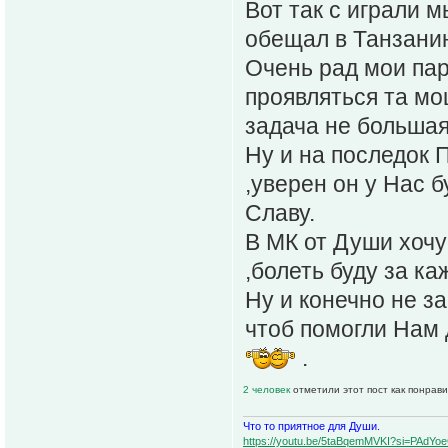
Вот так с играли м
обещал в Танзанию
Очень рад мои пар
проявляться та мо
задача не большая
Ну и на последок 
,уверен он у Нас б
Славу.
В МК от Души хочу
,болеть буду за каж
Ну и конечно не з
чтоб помогли Нам 
.
2 человек
отметили этот пост как понрав
Что то приятное для Души.
https://youtu.be/5taBqemMVKI?si=PAdY