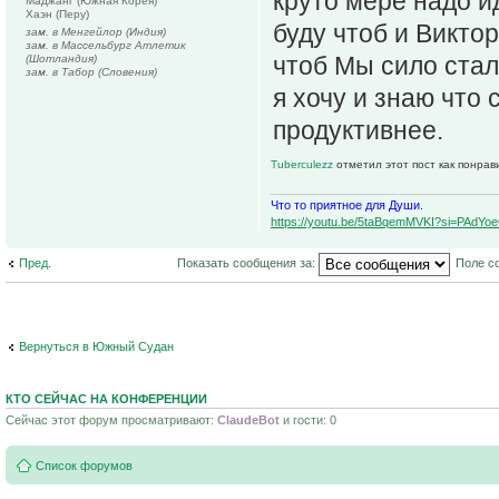
круто мере надо и
Маджанг (Южная Корея)
Хаэн (Перу)
буду чтоб и Виктор
зам. в Менгейлор (Индия)
зам. в Массельбург Атлетик
чтоб Мы сило стал
(Шотландия)
зам. в Табор (Словения)
я хочу и знаю что 
продуктивнее.
Tuberculezz
отметил этот пост как понрав
Что то приятное для Души.
https://youtu.be/5taBqemMVKI?si=PAdY
Пред.
Показать сообщения за:
Поле с
Вернуться в Южный Судан
КТО СЕЙЧАС НА КОНФЕРЕНЦИИ
Сейчас этот форум просматривают:
ClaudeBot
и гости: 0
Список форумов