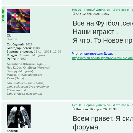
Re: D1 - Первый Дивизион - И это все о не
Ole
12 апр 2026, 21:47
Все на Футбол ,сег
Наши играют .
Ole
Я что. То Новое пр
Знаток
Сообщений:
2629
Благодарностей:
1903
Зарегистрирован:
21 сен 2023, 12:59
Что то приятное для Души.
Откуда:
Chisinau, Молдова
https://youtu.be/5taBqemMVKI?si=PAdY
Рейтинг:
693
Альтабара (Южный Судан)
Лос-Кабос Юнайтед (Мексика)
Зимбру (Молдова)
Маджанг (Южная Корея)
Хаэн (Перу)
зам. в Менгейлор (Индия)
зам. в Массельбург Атлетик
(Шотландия)
зам. в Табор (Словения)
Re: D1 - Первый Дивизион - И это все о не
Классик
16 апр 2026, 13:38
Всем привет. Я си
форума.
Классик