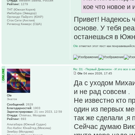
Откуда:
Western Siberia, Россия
Рейтинг:
1279
кое что новое и
ТНТ (Южная Корея)
Имбабура (Эквадор)
Орландо Пайрэтс (ЮАР)
Привет! Надеюсь ч
Сток Сити (Англия)
Ричмонд Киккерс (США)
основе. У тебя ре
останешься в Юж
Ole
отметил этот пост как понравившийся
Re: D1 - Первый Дивизион - И это все о не
Ole
04 июн 2026, 17:45
Да с уходом Михаи
и не рад совсем .
Ole
Не известно кто п
Знаток
Сообщений:
2629
один из первых ме
Благодарностей:
1903
Зарегистрирован:
21 сен 2023, 12:59
Откуда:
Chisinau, Молдова
так же сделали ,я
Рейтинг:
693
Альтабара (Южный Судан)
Сейчас думаю Викто
Лос-Кабос Юнайтед (Мексика)
Зимбру (Молдова)