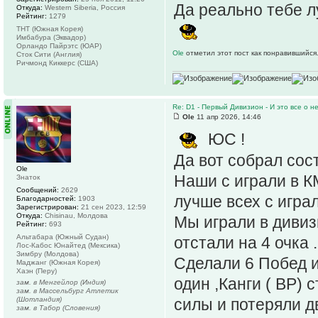
Да реально тебе л
Откуда:
Western Siberia, Россия
Рейтинг:
1279
ТНТ (Южная Корея)
Имбабура (Эквадор)
Орландо Пайрэтс (ЮАР)
Ole
отметил этот пост как понравившийся
Сток Сити (Англия)
Ричмонд Киккерс (США)
Re: D1 - Первый Дивизион - И это все о не
Ole
11 апр 2026, 14:46
ЮС !
Да вот собрал сос
Ole
Наши с играли в К
Знаток
Сообщений:
2629
лучше всех с играл
Благодарностей:
1903
Зарегистрирован:
21 сен 2023, 12:59
Откуда:
Chisinau, Молдова
Мы играли в дивиз
Рейтинг:
693
Альтабара (Южный Судан)
отстали на 4 очка .
Лос-Кабос Юнайтед (Мексика)
Зимбру (Молдова)
Сделали 6 Побед и
Маджанг (Южная Корея)
Хаэн (Перу)
один ,Канги ( ВР) 
зам. в Менгейлор (Индия)
зам. в Массельбург Атлетик
силы и потеряли дв
(Шотландия)
зам. в Табор (Словения)