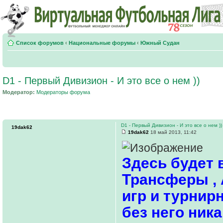
Список форумов
‹
Национальные форумы
‹
Южный Судан
D1 - Первый Дивизион - И это все о нем ))
Модератор:
Модераторы форума
D1 - Первый Дивизион - И это все о нем ))
19dak62
19dak62
18 май 2013, 11:42
Здесь будет в
Трансферы , 
игр и турнирн
без него ник