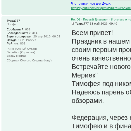
Что то приятное для Души.
https://youtu.be/5taBqemMVKI?si=PAdY
Re: D1 - Первый Дивизион - И это все о не
Tyapa777
Tyapa777
13 май 2026, 09:49
Профи
Сообщений:
608
Всем привет!
Благодарностей:
314
Зарегистрирован:
20 апр 2010, 06:03
Праздник в нашем 
Откуда:
СПб, Россия
Рейтинг:
801
своим первым прои
Рино (Южный Судан)
Велебит (Хорватия)
Вавау (Тонга)
очень качественно
Сборная Южного Судана (нац.)
Встречайте нового
Мериек"
Тимофея под нико
Надеюсь парень об
обзорами.
Федерация, через 
Тимофею и в фина