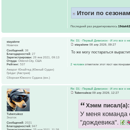
Итоги по сезона
Последний раз редактировалось
19dak6
Re: D1 - Первый Дивизион - И это все о не
stayalone
stayalone
08 апр 2026, 09:27
Новичок
Сообщений:
38
То же могу постараться вырастит
Благодарностей:
27
Зарегистрирован:
26 янв 2021, 09:13
Откуда:
Oklend-City, США
Рейтинг:
537
2 человек
отметили этот пост как понрав
Амарат Юнайтед (Южный Судан)
Грёдиг (Австрия)
Сборная Южного Судана (юн.)
Re: D1 - Первый Дивизион - И это все о не
Tuberculezz
09 апр 2026, 12:27
Хэмм писал(а):
У меня команда 
Tuberculezz
Знаток
"дождевика".
Сообщений:
2021
Благодарностей:
947
Зарегистрирован:
25 ноя 2011, 11:26