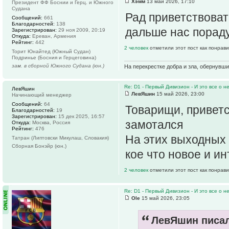
Хэмм
13 май 2026, 17:10
Президент ФФ Боснии и Герц. и Южного
Судана
Рад приветствова
Сообщений:
661
Благодарностей:
138
дальше нас порад
Зарегистрирован:
29 ноя 2009, 20:19
Откуда:
Ереван, Армения
Рейтинг:
442
2 человек
отметили этот пост как понрав
Торит Юнайтед (Южный Судан)
Подринье (Босния и Герцеговина)
зам. в сборной Южного Судана (юн.)
На перекрестке добра и зла, обернувши
Re: D1 - Первый Дивизион - И это все о не
ЛевЯшин
ЛевЯшин
15 май 2026, 23:00
Начинающий менеджер
Сообщений:
64
Товарищи, приветс
Благодарностей:
19
Зарегистрирован:
15 дек 2025, 16:57
замотался
Откуда:
Москва, Россия
Рейтинг:
476
На этих выходных 
Татран (Липтовски Микулаш, Словакия)
Сборная Бонэйр (юн.)
кое что новое и и
2 человек
отметили этот пост как понрав
Re: D1 - Первый Дивизион - И это все о не
Ole
15 май 2026, 23:05
ЛевЯшин писал