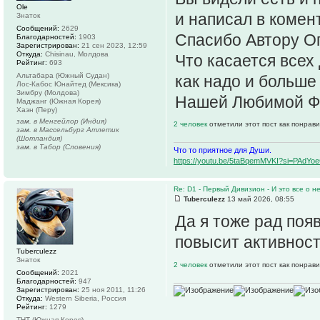
Ole
и написал в комен
Знаток
Сообщений:
2629
Спасибо Автору О
Благодарностей:
1903
Зарегистрирован:
21 сен 2023, 12:59
Откуда:
Chisinau, Молдова
Что касается всех
Рейтинг:
693
Альтабара (Южный Судан)
как надо и больше 
Лос-Кабос Юнайтед (Мексика)
Зимбру (Молдова)
Нашей Любимой Ф
Маджанг (Южная Корея)
Хаэн (Перу)
зам. в Менгейлор (Индия)
2 человек
отметили этот пост как понрав
зам. в Массельбург Атлетик
(Шотландия)
зам. в Табор (Словения)
Что то приятное для Души.
https://youtu.be/5taBqemMVKI?si=PAdY
Re: D1 - Первый Дивизион - И это все о не
Tuberculezz
13 май 2026, 08:55
Да я тоже рад поя
повысит активнос
Tuberculezz
Знаток
2 человек
отметили этот пост как понрав
Сообщений:
2021
Благодарностей:
947
Зарегистрирован:
25 ноя 2011, 11:26
Откуда:
Western Siberia, Россия
Рейтинг:
1279
ТНТ (Южная Корея)