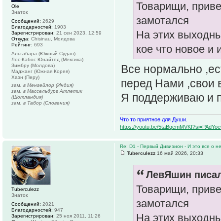
Товарищи, приве
Ole
Знаток
замотался
Сообщений:
2629
Благодарностей:
1903
На этих выходны
Зарегистрирован:
21 сен 2023, 12:59
Откуда:
Chisinau, Молдова
Рейтинг:
693
кое что новое и
Альтабара (Южный Судан)
Лос-Кабос Юнайтед (Мексика)
Зимбру (Молдова)
Все нормально ,ес
Маджанг (Южная Корея)
Хаэн (Перу)
перед Нами ,свои в
зам. в Менгейлор (Индия)
зам. в Массельбург Атлетик
Я поддерживаю и 
(Шотландия)
зам. в Табор (Словения)
Что то приятное для Души.
https://youtu.be/5taBqemMVKI?si=PAdY
Re: D1 - Первый Дивизион - И это все о не
Tuberculezz
16 май 2026, 20:33
ЛевЯшин писал
Товарищи, приве
Tuberculezz
Знаток
замотался
Сообщений:
2021
Благодарностей:
947
На этих выходны
Зарегистрирован:
25 ноя 2011, 11:26