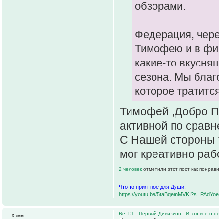
обзорами.
Федерация, чере
Тимофею и в фин
какие-то вкусня
сезона. Мы благ
которое тратитс
Тимофей ,Добро П
активной по сравн
С Нашей стороны т
мог креативно рабо
2 человек
отметили этот пост как понрав
Что то приятное для Души.
https://youtu.be/5taBqemMVKI?si=PAdY
Re: D1 - Первый Дивизион - И это все о не
Хэмм