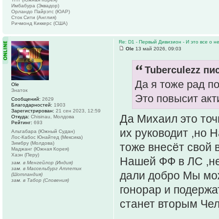
Имбабура (Эквадор)
Орландо Пайрэтс (ЮАР)
Сток Сити (Англия)
Ричмонд Киккерс (США)
Re: D1 - Первый Дивизион - И это все о не
Ole
13 май 2026, 09:03
Tuberculezz пис
Да я тоже рад п
Ole
Знаток
Это повысит ак
Сообщений:
2629
Благодарностей:
1903
Зарегистрирован:
21 сен 2023, 12:59
Да Михаил это точ
Откуда:
Chisinau, Молдова
Рейтинг:
693
их руководит ,но 
Альтабара (Южный Судан)
Лос-Кабос Юнайтед (Мексика)
Зимбру (Молдова)
тоже внесёт свой в
Маджанг (Южная Корея)
Хаэн (Перу)
Нашей ФФ в ЛС ,не
зам. в Менгейлор (Индия)
зам. в Массельбург Атлетик
дали добро Мы мо
(Шотландия)
зам. в Табор (Словения)
гонорар и подержа
станет вторым Чел