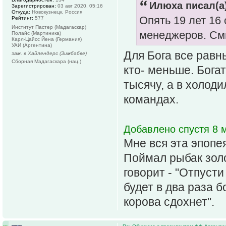
Илюха писал(а
Зарегистрирован:
03 авг 2020, 05:16
Откуда:
Новокузнецк, Россия
Опять 19 лет 16
Рейтинг:
577
Институт Пастер (Мадагаскар)
менеджеров. См
Полайс (Мартиника)
Карл-Цайсс Йена (Германия)
УАИ (Аргентина)
Для Бога все равн
зам. в Хайлендерс (Зимбабве)
Сборная Мадагаскара (нац.)
кто- меньше. Бога
тысячу, а в холоди
командах.
Добавлено спустя 8 м
Мне вся эта эпопе
Поймал рыбак зол
говорит - "Отпуст
будет в два раза 
корова сдохнет".