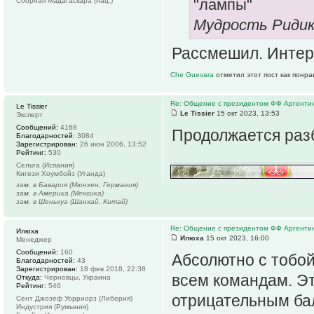
"лампы"
Сборная Мадагаскара (нац.)
Мудрость Риди
Рассмешил. Интер
Che Guevara
отметил этот пост как понр
Re: Общение с президентом ФФ Аргенти
Le Tissier
Le Tissier
15 окт 2023, 13:53
Эксперт
Сообщений:
4168
Продолжается раз
Благодарностей:
3084
Зарегистрирован:
26 июн 2006, 13:52
Рейтинг:
530
Сельта (Испания)
Кигези Хоумбойз (Уганда)
зам. в Бавария (Мюнхен, Германия)
зам. в Америка (Мексика)
зам. в Шеньхуа (Шанхай, Китай)
Re: Общение с президентом ФФ Аргенти
Илюха
Илюха
15 окт 2023, 16:00
Менеджер
Сообщений:
160
Абсолютно с тобой
Благодарностей:
43
Зарегистрирован:
18 фев 2018, 22:38
всем командам. Э
Откуда:
Черновцы, Украина
Рейтинг:
546
отрицательным ба
Сент Джозеф Уорриорз (Либерия)
Индустрия (Румыния)