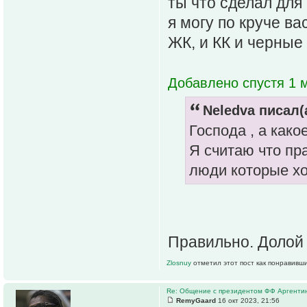
ты что сделал для
я могу по круче в
ЖК, и КК и черные
Добавлено спустя 1 м
Neledva писал(
Господа , а как
Я считаю что пр
люди которые хо
Правильно. Долой 
Zlosnuy
отметил этот пост как понравивш
Re: Общение с президентом ФФ Аргенти
RemyGaard
16 окт 2023, 21:56