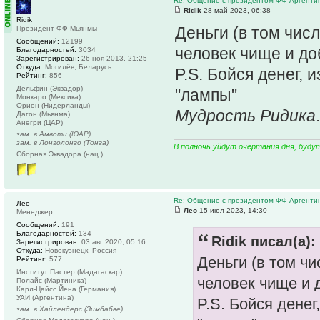
Re: Общение с президентом ФФ Аргенти
Ridik
28 май 2023, 06:38
Ridik
Деньги (в том числ
Президент ФФ Мьянмы
Сообщений:
12199
человек чище и д
Благодарностей:
3034
Зарегистрирован:
26 ноя 2013, 21:25
Откуда:
Могилёв, Беларусь
P.S. Бойся денег, 
Рейтинг:
856
Дельфин (Эквадор)
"лампы"
Монкаро (Мексика)
Орион (Нидерланды)
Мудрость Ридика
.
Дагон (Мьянма)
Анегри (ЦАР)
зам. в Амвоти (ЮАР)
зам. в Лонголонго (Тонга)
В полночь уйдут очертания дня, буду
Сборная Эквадора (нац.)
Re: Общение с президентом ФФ Аргенти
Лео
Лео
15 июл 2023, 14:30
Менеджер
Сообщений:
191
Благодарностей:
134
Ridik писал(а):
Зарегистрирован:
03 авг 2020, 05:16
Откуда:
Новокузнецк, Россия
Деньги (в том чи
Рейтинг:
577
Институт Пастер (Мадагаскар)
человек чище и 
Полайс (Мартиника)
Карл-Цайсс Йена (Германия)
УАИ (Аргентина)
P.S. Бойся денег
зам. в Хайлендерс (Зимбабве)