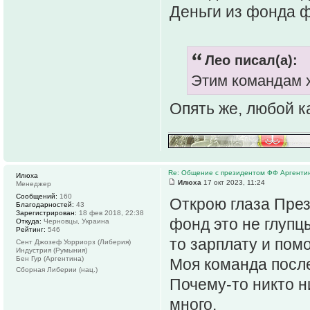
Деньги из фонда ф
Лео писал(а):
Этим командам х
Опять же, любой к
Re: Общение с президентом ФФ Аргенти
Илюха
Илюха
17 окт 2023, 11:24
Менеджер
Сообщений:
160
Открою глаза През
Благодарностей:
43
Зарегистрирован:
18 фев 2018, 22:38
фонд это не глупц
Откуда:
Черновцы, Украина
Рейтинг:
546
то зарплату и пом
Сент Джозеф Уорриорз (Либерия)
Индустрия (Румыния)
Бен Гур (Аргентина)
Моя команда после
Сборная Либерии (нац.)
Почему-то никто н
много.