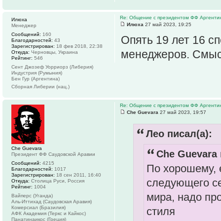
Re: Общение с президентом ФФ Аргенти
Илюха
Илюха
27 май 2023, 19:25
Менеджер
Сообщений:
160
Опять 19 лет 16 с
Благодарностей:
43
Зарегистрирован:
18 фев 2018, 22:38
менеджеров. Смыс
Откуда:
Черновцы, Украина
Рейтинг:
546
Сент Джозеф Уорриорз (Либерия)
Индустрия (Румыния)
Бен Гур (Аргентина)
Сборная Либерии (нац.)
Re: Общение с президентом ФФ Аргенти
Che Guevara
27 май 2023, 19:57
Лео писал(а):
Che Guevara
Che Guevara 
Президент ФФ Саудовской Аравии
Сообщений:
4215
По хорошему, 
Благодарностей:
1017
Зарегистрирован:
18 сен 2011, 16:40
следующего се
Откуда:
Столица Руси, Россия
Рейтинг:
1004
мира, надо про
Вайперс (Уганда)
Аль-Иттихад (Саудовская Аравия)
Комерсиал (Бразилия)
стиля
АФК Академия (Теркс и Кайкос)
Панатинаикос (Греция)