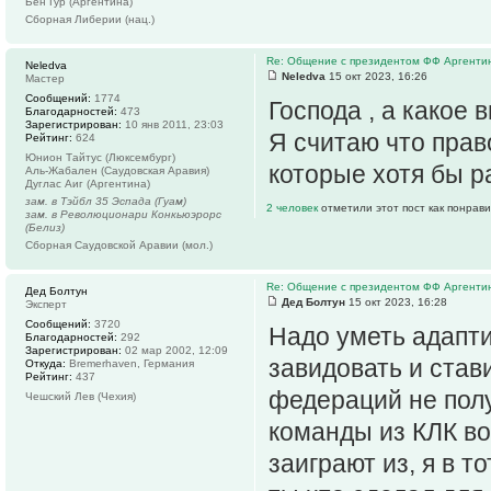
Бен Гур (Аргентина)
Сборная Либерии (нац.)
Re: Общение с президентом ФФ Аргенти
Neledva
Neledva
15 окт 2023, 16:26
Мастер
Сообщений:
1774
Господа , а какое
Благодарностей:
473
Зарегистрирован:
10 янв 2011, 23:03
Я считаю что прав
Рейтинг:
624
Юнион Тайтус (Люксембург)
которые хотя бы ра
Аль-Жабален (Саудовская Аравия)
Дуглас Аиг (Аргентина)
зам. в Тэйбл 35 Эспада (Гуам)
2 человек
отметили этот пост как понрав
зам. в Революционари Конкьюэрорс
(Белиз)
Сборная Саудовской Аравии (мол.)
Re: Общение с президентом ФФ Аргенти
Дед Болтун
Дед Болтун
15 окт 2023, 16:28
Эксперт
Сообщений:
3720
Надо уметь адапт
Благодарностей:
292
Зарегистрирован:
02 мар 2002, 12:09
завидовать и стави
Откуда:
Bremerhaven, Германия
Рейтинг:
437
федераций не полу
Чешский Лев (Чехия)
команды из КЛК во
заиграют из, я в т