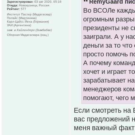
RemyGaard пис
Зарегистрирован:
03 авг 2020, 05:16
Откуда:
Новокузнецк, Россия
Во ВСОЛе каждый
Рейтинг:
577
Институт Пастер (Мадагаскар)
огромным разры
Полайс (Мартиника)
Карл-Цайсс Йена (Германия)
УАИ (Аргентина)
президенты не с
зам. в Хайлендерс (Зимбабве)
заиграли. А у на
Сборная Мадагаскара (нац.)
деньги за то что
просто помочь 
А почему коман
хочет и играет т
зарабатывает на 
менеджеров кома
помогают, чего
Если смотреть на 
вас предложений н
меня важный факт