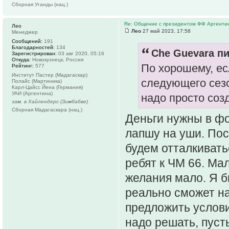
Сборная Уганды (нац.)
Re: Общение с президентом ФФ Аргенти
Лео
Лео
27 май 2023, 17:58
Менеджер
Сообщений:
191
Благодарностей:
134
Che Guevara пи
Зарегистрирован:
03 авг 2020, 05:16
Откуда:
Новокузнецк, Россия
По хорошему, ес
Рейтинг:
577
Институт Пастер (Мадагаскар)
следующего сезо
Полайс (Мартиника)
Карл-Цайсс Йена (Германия)
УАИ (Аргентина)
надо просто созд
зам. в Хайлендерс (Зимбабве)
Сборная Мадагаскара (нац.)
Деньги нужны в фо
лапшу на уши. Пос
будем отталкивать
ребят к ЧМ 66. Мал
желания мало. Я б
реально сможет на
предложить услов
надо решать, пусть