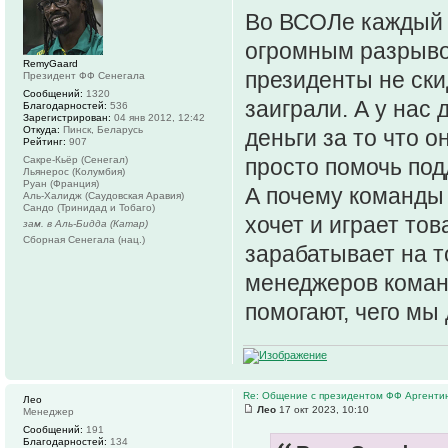
Во ВСОЛе каждый д
огромным разрыво
RemyGaard
президенты не ск
Президент ФФ Сенегала
Сообщений:
1320
заиграли. А у нас
Благодарностей:
536
Зарегистрирован:
04 янв 2012, 12:42
Откуда:
Пинск, Беларусь
деньги за то что о
Рейтинг:
907
Сакре-Кьёр (Сенегал)
просто помочь по
Льянерос (Колумбия)
Руан (Франция)
А почему команды
Аль-Халидж (Саудовская Аравия)
Сандо (Тринидад и Тобаго)
хочет и играет тов
зам. в Аль-Бидда (Катар)
Сборная Сенегала (нац.)
зарабатывает на то
менеджеров команд
помогают, чего мы
Re: Общение с президентом ФФ Аргенти
Лео
Лео
17 окт 2023, 10:10
Менеджер
Сообщений:
191
Благодарностей:
134