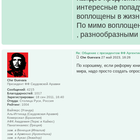
интересные попаду
воплощены в жизн
По мимо воплощени
, разнообразными 
Re: Общение с президентом ФФ Аргенти
Che Guevara
27 май 2023, 16:26
По хорошему, если реформу юнио
мира, надо просто создать опрос,
Che Guevara
Президент ФФ Саудовской Аравии
Сообщений:
4215
Благодарностей:
1017
Зарегистрирован:
18 сен 2011, 16:40
Откуда:
Столица Руси, Россия
Рейтинг:
1004
Вайперс (Уганда)
Аль-Иттихад (Саудовская Аравия)
Комерсиал (Бразилия)
АФК Академия (Теркс и Кайкос)
Панатинаикос (Греция)
зам. в Венеция (Италия)
зам. в Арменио (Аргентина)
зам. в Аукас (Эквадор)