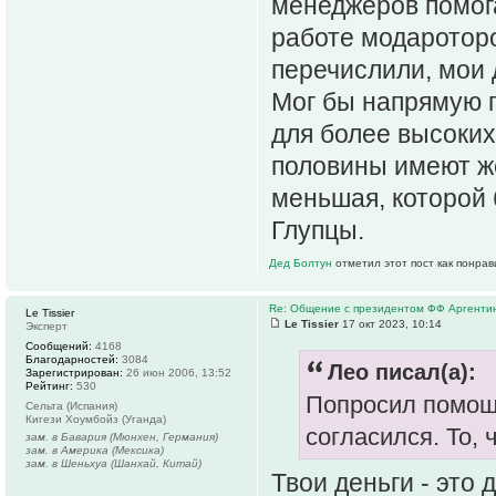
менеджеров помога
работе модароторо
перечислили, мои 
Мог бы напрямую п
для более высоких
половины имеют ж
меньшая, которой
Глупцы.
Дед Болтун
отметил этот пост как понра
Re: Общение с президентом ФФ Аргенти
Le Tissier
Le Tissier
17 окт 2023, 10:14
Эксперт
Сообщений:
4168
Благодарностей:
3084
Лео писал(а):
Зарегистрирован:
26 июн 2006, 13:52
Рейтинг:
530
Попросил помощ
Сельта (Испания)
Кигези Хоумбойз (Уганда)
согласился. То, 
зам. в Бавария (Мюнхен, Германия)
зам. в Америка (Мексика)
зам. в Шеньхуа (Шанхай, Китай)
Твои деньги - это 