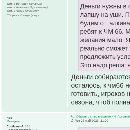
зам. в Венеция (Италия)
Деньги нужны в 
зам. в Арменио (Аргентина)
зам. в Аукас (Эквадор)
лапшу на уши. П
Сборная Уганды (нац.)
будем отталкива
ребят к ЧМ 66. 
желания мало. Я
реально сможет 
предложить усло
Это надо решать,
Деньги собираются
осталось, к чм66 н
готовить, игроков 
сезона, чтоб полн
Re: Общение с президентом ФФ Аргенти
Лео
Лео
27 май 2023, 21:09
Менеджер
Сообщений:
191
Благодарностей:
134