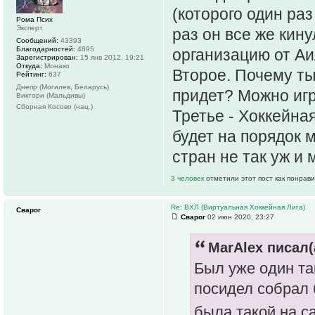
(которого один раз
Рома Псих
Эксперт
раз он все же кин
Сообщений:
43393
Благодарностей:
4895
организацию от АиА
Зарегистрирован:
15 янв 2012, 19:21
Откуда:
Монако
Второе. Почему ты 
Рейтинг:
637
Днепр (Могилев, Беларусь)
придет? Можно игра
Виктори (Мальдивы)
Сборная Косово (нац.)
Третье - Хоккейная
будет на порядок 
стран не так уж и 
3 человек
отметили этот пост как понрав
Re: ВХЛ (Виртуальная Хоккейная Лига)
Сварог
Сварог
02 июн 2020, 23:27
MarAlex писал(
Был уже один та
посидел собрал 
была такой на са