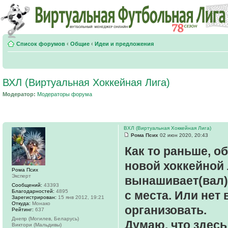
Список форумов
‹
Общие
‹
Идеи и предложения
ВХЛ (Виртуальная Хоккейная Лига)
Модератор:
Модераторы форума
ВХЛ (Виртуальная Хоккейная Лига)
Рома Псих
02 июн 2020, 20:43
Как то раньше, о
новой хоккейной 
Рома Псих
Эксперт
вынашивает(вал) 
Сообщений:
43393
Благодарностей:
4895
с места. Или нет 
Зарегистрирован:
15 янв 2012, 19:21
Откуда:
Монако
организовать.
Рейтинг:
637
Днепр (Могилев, Беларусь)
Думаю, что здесь
Виктори (Мальдивы)