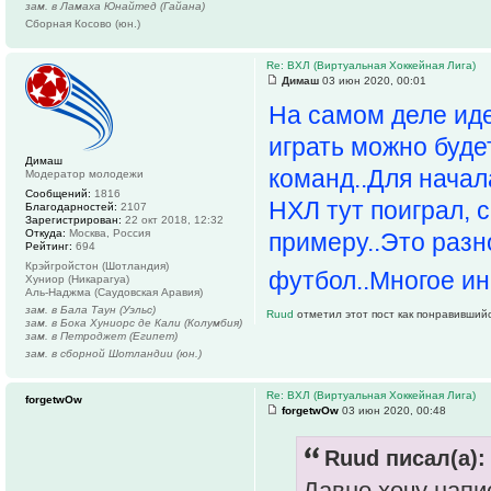
зам. в Ламаха Юнайтед (Гайана)
Сборная Косово (юн.)
Re: ВХЛ (Виртуальная Хоккейная Лига)
Димаш
03 июн 2020, 00:01
На самом деле иде
играть можно буде
Димаш
команд..Для начала
Модератор молодежи
Сообщений:
1816
НХЛ тут поиграл, 
Благодарностей:
2107
Зарегистрирован:
22 окт 2018, 12:32
Откуда:
Москва, Россия
примеру..Это разн
Рейтинг:
694
Крэйгройстон (Шотландия)
футбол..Многое ин
Хуниор (Никарагуа)
Аль-Наджма (Саудовская Аравия)
зам. в Бала Таун (Уэльс)
Ruud
отметил этот пост как понравившийс
зам. в Бока Хуниорс де Кали (Колумбия)
зам. в Петроджет (Египет)
зам. в сборной Шотландии (юн.)
Re: ВХЛ (Виртуальная Хоккейная Лига)
forgetwOw
forgetwOw
03 июн 2020, 00:48
Ruud писал(а):
Давно хочу напис