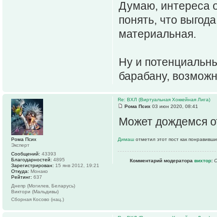
Думаю, интереса о
понять, что выгода
материальная.
Ну и потенциальны
барабану, возмож
Re: ВХЛ (Виртуальная Хоккейная Лига)
Рома Псих
03 июн 2020, 08:41
Может дождемся от
Рома Псих
Димаш
отметил этот пост как понравивши
Эксперт
Сообщений:
43393
Благодарностей:
4895
Комментарий модератора
вихтор
:
С
Зарегистрирован:
15 янв 2012, 19:21
Откуда:
Монако
Рейтинг:
637
Днепр (Могилев, Беларусь)
Виктори (Мальдивы)
Сборная Косово (нац.)