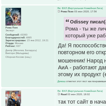
Re: ВХЛ (Виртуальная Хоккейная Лига)
Рома Псих
03 июн 2020, 17:56
Odissey писал(
Рома - ты же ли
Рома Псих
Эксперт
который уже раб
Сообщений:
43393
Благодарностей:
4895
Зарегистрирован:
15 янв 2012, 19:21
Откуда:
Монако
Да! Я поспособств
Рейтинг:
637
Днепр (Могилев, Беларусь)
повторном его отк
Виктори (Мальдивы)
Сборная Косово (нац.)
мошенник! Народ н
АиА - работают да
этому их продукт (
Димаш
отметил этот пост как понравивши
Re: ВХЛ (Виртуальная Хоккейная Лига)
Ruud
03 июн 2020, 18:02
так тот сайт в нач