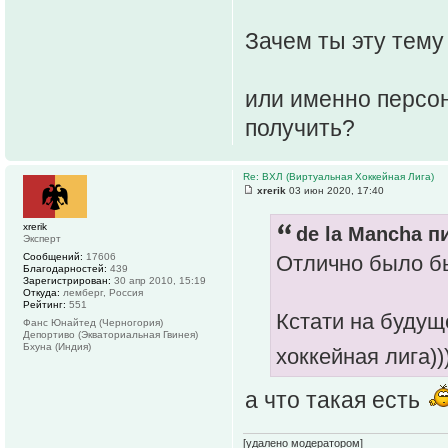
Зачем ты эту тему
или именно персон
получить?
Re: ВХЛ (Виртуальная Хоккейная Лига)
xrerik
03 июн 2020, 17:40
xrerik
de la Mancha п
Эксперт
Сообщений:
17606
Отлично было бы
Благодарностей:
439
Зарегистрирован:
30 апр 2010, 15:19
Откуда:
лемберг, Россия
Рейтинг:
551
Кстати на будущ
Фанс Юнайтед (Черногория)
Депортиво (Экваториальная Гвинея)
Бхуна (Индия)
хоккейная лига))
а что такая есть
[удалено модератором]