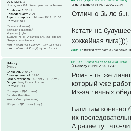
Re: ВХЛ (Виртуальная Хоккейная Лига)
de la Mancha
de la Mancha
03 июн 2020, 15:34
Президент ФФ Экваториальной Гвинеи
Сообщений:
2541
Отлично было бы. 
Благодарностей:
26
Зарегистрирован:
24 июл 2017, 23:09
Рейтинг:
561
Санката (Непал)
Кстати на будущее
Такуари (Парагвай)
Ягуахай (Куба)
Дьябло Рохо (Экваториальная Гвинея)
хоккейная лига))))
Олтрингем (Англия)
зам. в сборной Южного Судана (нац.)
зам. в сборной Кот-Дивуара (мол.)
Димаш
отметил этот пост как понравивши
Re: ВХЛ (Виртуальная Хоккейная Лига)
Odissey
Odissey
03 июн 2020, 17:37
Эксперт
Сообщений:
5677
Рома - ты же личн
Благодарностей:
1896
Зарегистрирован:
07 авг 2011, 22:59
который уже работ
Откуда:
Ищу Итаку, Россия
Рейтинг:
784
Из-за личных обид
Содиграф (ДР Конго)
Хеллас (Канада)
зам. в Ланс (Франция)
Сборная ДР Конго (нац.)
Баги там конечно 
их последовательн
А разве тут что-л