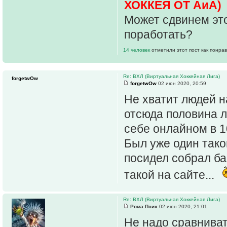
ХОККЕЯ ОТ АиА)
Может сдвинем это
поработать?
14 человек
отметили этот пост как понра
Re: ВХЛ (Виртуальная Хоккейная Лига)
forgetwOw
forgetwOw
02 июн 2020, 20:59
Не хватит людей н
отсюда половина л
себе онлайном в 1
Был уже один тако
посидел собрал ба
такой на сайте...
Re: ВХЛ (Виртуальная Хоккейная Лига)
Рома Псих
02 июн 2020, 21:01
Не надо сравниват