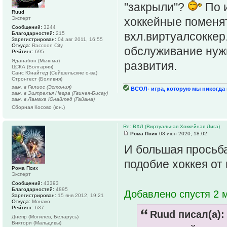
"закрыли"?
По и
Ruud
Эксперт
хоккейные поменят
Сообщений:
3244
вхл.виртуалсоккер.
Благодарностей:
215
Зарегистрирован:
04 авг 2011, 16:55
Откуда:
Raccoon City
обслуживание нужн
Рейтинг:
695
Яданабон (Мьянма)
развития.
ЦСКА (Болгария)
Санс Юнайтед (Сейшельские о-ва)
Стронгест (Боливия)
зам. в Гелиос (Эстония)
ВСОЛ- игра, которую мы никогда н
зам. в Эштрелья Негра (Гвинея-Бисау)
зам. в Ламаха Юнайтед (Гайана)
Сборная Косово (юн.)
Re: ВХЛ (Виртуальная Хоккейная Лига)
Рома Псих
03 июн 2020, 18:02
И большая просьба
подобие хоккея от
Рома Псих
Эксперт
Сообщений:
43393
Благодарностей:
4895
Добавлено спустя 2 
Зарегистрирован:
15 янв 2012, 19:21
Откуда:
Монако
Рейтинг:
637
Ruud писал(а):
Днепр (Могилев, Беларусь)
Виктори (Мальдивы)