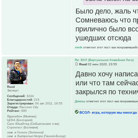
Было дело, жаль ч
Сомневаюсь что пр
прилично было всо
ушедших отсюда
xrerik
отметил этот пост как понравившийс
Re: ВХЛ (Виртуальная Хоккейная Лига)
Ruud
02 июн 2020, 23:55
Давно хочу написа
или что там сейчас
Ruud
закрылся по техн
Эксперт
Сообщений:
3244
Благодарностей:
215
Димаш
отметил этот пост как понравивши
Зарегистрирован:
04 авг 2011, 16:55
Откуда:
Raccoon City
Рейтинг:
695
ВСОЛ- игра, которую мы никогда н
Яданабон (Мьянма)
ЦСКА (Болгария)
Санс Юнайтед (Сейшельские о-ва)
Стронгест (Боливия)
зам. в Гелиос (Эстония)
зам. в Эштрелья Негра (Гвинея-Бисау)