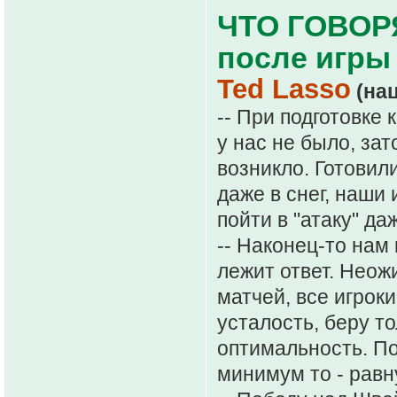
ЧТО ГОВОР
после игры
Ted Lasso
(нац
-- При подготовке к
у нас не было, за
возникло. Готовил
даже в снег, наши 
пойти в "атаку" да
-- Наконец-то нам 
лежит ответ. Неож
матчей, все игроки
усталость, беру т
оптимальность. По
минимум то - равн