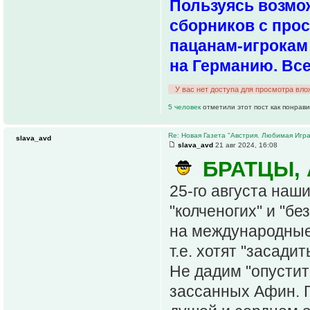
Пользуясь возмож
сборников с про
пацанам-игрокам 
на Германию. Все
У вас нет доступа для просмотра вло
5 человек
отметили этот пост как понрав
Re: Новая Газета "Австрия. Любимая Игра
slava_avd
slava_avd
21 авг 2024, 16:08
БРАТЦЫ, 
25-го августа наш
"колченогих" и "б
на международные 
т.е. хотят "засади
Не дадим "опусти
зассанных Афин. Г