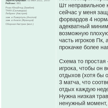
Зарегистрирован:
03 июл 2021, 14:07
Рейтинг:
891
Шт неправильное к
Роан Юнайтед (Замбия)
ТАКА (Сальвадор)
сейчас у меня защ
Лебринг (Австрия)
зам. в Ливерпуль (Англия)
форвардов 4 норма
зам. в Анжле (Франция)
Сборная Австрии (мол.)
адекватный миним
возможную плохую 
часть игроков Пк, 
прокачке более на
Схема то простая 
игрока, чтобы он 
отдыхов (хотя бы 
3 матча, что соотв
отдых каждую недел
Нужна низкая трав
ненужный момент, 