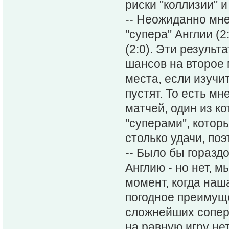
риски "коллизии" 
-- Неожиданно мне
"супера" Англии (2
(2:0). Эти результ
шансов на второе 
места, если изучит
пустят. То есть мн
матчей, один из ко
"суперами", котор
столько удачи, поэ
-- Было бы горазд
Англию - но нет, 
момент, когда наш
погодное преимущес
сложнейших соперн
на равную игру не