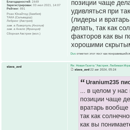
позиции чаще дела
Благодарностей:
2449
Зарегистрирован:
03 июл 2021, 14:07
Рейтинг:
891
удивляться при та
Роан Юнайтед (Замбия)
ТАКА (Сальвадор)
(лидеры и вратарь
Лебринг (Австрия)
зам. в Ливерпуль (Англия)
делать, так как с
зам. в Анжле (Франция)
Сборная Австрии (мол.)
факторов как вы п
хорошими скрытыми
Dus
отметил этот пост как понравившийся
Re: Новая Газета "Австрия. Любимая Игра
slava_avd
slava_avd
22 авг 2024, 05:24
Uranium235 пис
... в целом у на
позиции чаще де
вратарь вообще 
так как солнечн
как вы понимает