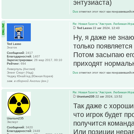
энтузиаста)
Dus
отметил этот пост как понравившийся
Re: Новая Газета "Австрия. Любимая Игра
Ted Lasso
22 авг 2024, 12:43
Ну, я даже не знаю
Ted Lasso
только появляется
Знаток
Потом засыпаю его 
Сообщений:
2417
Благодарностей:
1407
Зарегистрирован:
26 мар 2017, 00:10
приходят нормаль
Рейтинг:
694
Ливерпуль (Англия)
Элект Спорт (Чад)
Dus
отметил этот пост как понравившийся
Чеджу Юнайтед (Южная Корея)
зам. в сборной Англии (юн.)
Re: Новая Газета "Австрия. Любимая Игра
Uranium235
22 авг 2024, 13:52
Так даже с хорош
что игрок будет пр
Uranium235
получится команд
Эксперт
Сообщений:
3420
Или позиции нера
Благодарностей:
2449