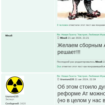
3 человек
отметили этот пост как понрав
Re: Новая Газета "Австрия. Любимая Игра
MixaS
MixaS
21 авг 2024, 21:21
Желаем сборным А
решает!!!
Последний раз редактировалось
MixaS
22
Dus
отметил этот пост как понравившийся
Re: Новая Газета "Австрия. Любимая Игра
Uranium235
21 авг 2024, 22:39
Об этом стоило дум
реформе Ат можно 
Uranium235
(но в целом у нас
Эксперт
Сообщений:
3420