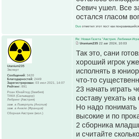
Севич ушел. Все з
остался гласом во
Dus
отметил этот пост как понравившийся
Re: Новая Газета "Австрия. Любимая Игра
Uranium235
22 авг 2024, 10:03
Так это, сани готов
хороший игрок уже
Uranium235
исполнять в юниор
Эксперт
Сообщений:
3420
что-то существенно
Благодарностей:
2449
Зарегистрирован:
03 июл 2021, 14:07
Рейтинг:
891
23 начать играть 
Роан Юнайтед (Замбия)
ТАКА (Сальвадор)
составу уехать на
Лебринг (Австрия)
зам. в Ливерпуль (Англия)
Но надо понимать 
зам. в Анжле (Франция)
Сборная Австрии (мол.)
высокие и по прок
2 сборника младши
и считайте скольк