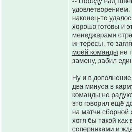
-- Победу над Шв
удовлетворением. 
наконец-то удалос
хорошо готовы и э
менеджерами стран
интересы, то загля
моей команды
не 
замену, забил еди
Ну и в дополнение
два минуса в карм
команды не радуют
это говорил ещё д
на матчи сборной 
хотя бы такой как 
соперниками и ждат