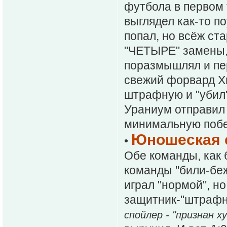
футбола в первом 
выглядел как-то п
попал, но всёж ст
"ЧЕТЫРЕ" замены, 
поразмышлял и пер
свежий форвард Хи
штрафную и "убил"
Ураниум отправил 
минимальную побед
Юношеская с
•
Обе команды, как 
команды "били-бежа
играл "нормой", н
защитник-"штрафни
спойлер - "признан 