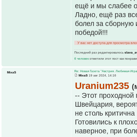
ещё и мы слабее о
Ладно, ещё раз вс
болел за сборную 
победой!!!
У вас нет доступа для просмотра вло
Последний раз редактировалось
slava_a
6 человек
отметили этот пост как понрав
Re: Новая Газета "Австрия. Любимая Игра
MixaS
MixaS
19 авг 2024, 14:16
Uranium235
(
-- Этот проходной
Швейцария, вероят
не столь критична
Готовились к плох
наверное, при бол