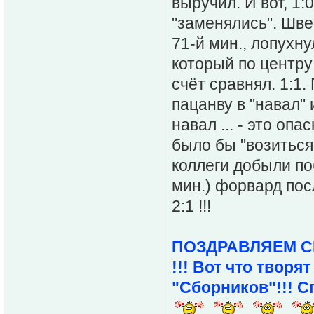
выручил. И вот, 1:
"заменялись". Шве
71-й мин., лопухн
который по центру
счёт сравнял. 1:1
пацанву в "навал" 
навал ... - это оп
было бы "возиться
коллеги добыли по
мин.) форвард пос
2:1 !!!
ПОЗДРАВЛЯЕМ С
!!! Вот что твор
"Сборников"!!! С