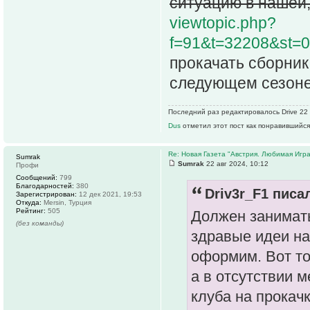
ситуацию в нашей,
viewtopic.php?
f=91&t=32208&st=
прокачать сборника
следующем сезоне 
Последний раз редактировалось Drive 22 а
Dus
отметил этот пост как понравившийся
Re: Новая Газета "Австрия. Любимая Игра
Sumrak
Sumrak
22 авг 2024, 10:12
Профи
Сообщений:
799
Благодарностей:
380
Driv3r_F1 писал
Зарегистрирован:
12 дек 2021, 19:53
Откуда:
Mersin, Турция
Рейтинг:
505
Должен занимать
(без команды)
здравые идеи на
оформим. Вот то
а в отсутствии 
клуба на прокач