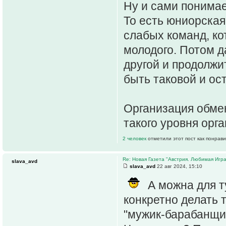
Ну и сами понимает
То есть юниорская
слабых команд, ко
молодого. Потом да
другой и продолжи
быть таковой и ос
Организация обмен
такого уровня орг
2 человек
отметили этот пост как понрав
Re: Новая Газета "Австрия. Любимая Игра
slava_avd
slava_avd
22 авг 2024, 15:10
А можна для т
конкретно делать 
"мужик-барабанщик