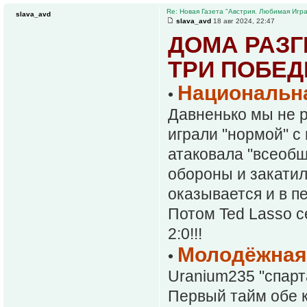
Re: Новая Газета "Австрия. Любимая Игра
slava_avd
slava_avd
18 авг 2024, 22:47
ДОМА РАЗГ
ТРИ ПОБЕДЫ
Национальна
•
Давненько мы не 
играли "нормой" 
атаковала "всеобщ
обороны и закатил
оказывается и в п
Потом Ted Lasso се
2:0!!!
Молодёжная 
•
Uranium235 "спарт
Первый тайм обе к