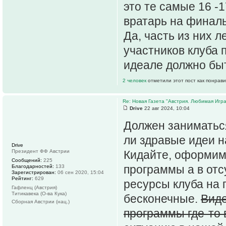
это те самые 16 -
вратарь на финаль
Да, часть из них 
участников клуба 
идеале должно быть
2 человек
отметили этот пост как понрав
Re: Новая Газета "Австрия. Любимая Игра
Drive
22 авг 2024, 10:04
Должен заниматься
ли здравые идеи 
Drive
Президент ФФ Австрии
Кидайте, оформим.
Сообщений:
225
программы а в отс
Благодарностей:
133
Зарегистрирован:
06 сен 2020, 15:04
Рейтинг:
629
ресурсы клуба на 
Гафленц (Австрия)
Титикавека (О-ва Кука)
бесконечные.
Виде
Сборная Австрии (нац.)
программы где-то 