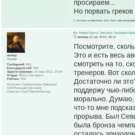
просираем...
Но порвать греков 
2 человек
отметили этот пост как понрав
Re: Новая Газета "Австрия. Любимая Игра
пеппер
22 авг 2024, 09:31
Посмотрите, скольк
Это и есть весь а
пеппер
Профи
смотреть на то, с
Сообщений:
993
Благодарностей:
340
тренеров. Вот ско
Зарегистрирован:
25 мар 2012, 14:44
Откуда:
Минск, Беларусь
Рейтинг:
506
Достаточно ли это
Атлетико Самборондон (Эквадор)
АСК/Полицай (Австрия)
поддержу чью-либо
Спортинг Клуб (Гвинея-Бисау)
морально. Думаю, 
что-то мне подска
прорыва. Был Сев
была бронза чемпи
осталось эпизодом