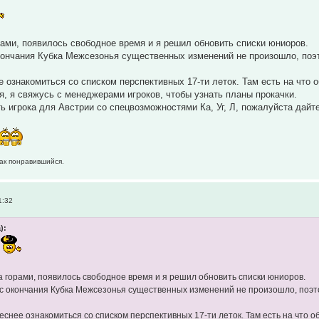
орами, появилось свободное время и я решил обновить списки юниоров.
кончания Кубка Межсезонья существенных изменений не произошло, поэто
е ознакомиться со списком перспективных 17-ти леток. Там есть на что 
, я свяжусь с менеджерами игроков, чтобы узнать планы прокачки.
ть игрока для Австрии со спецвозможностями Ка, Уг, Л, пожалуйста дайт
как понравившийся.
1:32
):
за горами, появилось свободное время и я решил обновить списки юниоров.
 с окончания Кубка Межсезонья существенных изменений не произошло, поэтом
еснее ознакомиться со списком перспективных 17-ти леток. Там есть на что о