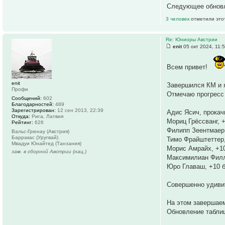
Следующее обновле
3 человек
отметили это
Re: Юниоры Австрии
enit
05 окт 2024, 11:
Всем привет!
enit
Завершился КМ и я
Профи
Отмечаю прогресс
Сообщений:
602
Благодарностей:
489
Зарегистрирован:
12 сен 2013, 22:39
Адис Ясич, прокач
Откуда:
Рига, Латвия
Мориц Грёссванг, 
Рейтинг:
626
Филипп Зеентмаер
Вальс-Грюнау (Австрия)
Барракас (Уругвай)
Тимо Фрайштеттер
Мвадуи Юнайтед (Танзания)
Морис Амрайх, +1
зам. в сборной Австрии (нац.)
Максимилиан Филл
Юро Главаш, +10 
Совершенно удивит
На этом завершаем
Обновление таблиц