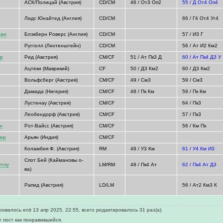
АСК/Полицай (Австрия)
CD/CM
46 / От3 Оп2
55 / Д От4 Оп4
Лидс Юнайтед (Англия)
CD/CM
66 / Г4 От4 Уг4
ман
Блэкберн Роверс (Англия)
CD/CM
57 / И3 Г
Руггелл (Лихтенштейн)
CD/CM
56 / Ат И2 Км2
ер
Рид (Австрия)
CM/CF
51 / Ат Пк3 Д
60 / Ат Пк4 Д3 У
Ацтеки (Маврикий)
CF
50 / Д3 Км2
60 / Д3 Км2
Вольфсберг (Австрия)
CM/CF
49 / См3
59 / См3
Даккада (Нигерия)
CM/CF
48 / Пк Км
59 / Пк Км
Лустенау (Австрия)
CM/CF
64 / Пк3
Леобендорф (Австрия)
CM/CF
57 / Пк3
н
Рот-Вайсс (Австрия)
CM/CF
56 / Км Пк
зер
Арьян (Индия)
CM/CF
Коламбия Ф. (Австрия)
RM
49 / У3 Км
61 / У4 Км И3
Спот Бей (Каймановы о-
утлу
LM/RM
48 / Пк4 Ат
62 / Пк4 Ат Д3
ва)
Рапид (Австрия)
LD/LM
56 / Ат2 Км3 К
овалось enit 13 апр 2025, 22:55, всего редактировалось 31 раз(а).
т пост как понравившийся.