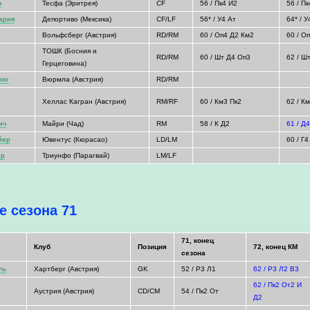
ч
Тесфа (Эритрея)
CF
56 / Пк4 И2
56 / П
ария
Депортиво (Мексика)
CF/LF
56* / У4 Ат
64* / У
Вольфсберг (Австрия)
RD/RM
60 / Оп4 Д2 Км2
60 / О
ТОШК (Босния и
RD/RM
60 / Шт Д4 Оп3
62 / Ш
Герцеговина)
ниг
Вюрмла (Австрия)
RD/RM
Хеллас Кагран (Австрия)
RM/RF
60 / Км3 Пк2
62 / К
ич
Майри (Чад)
RM
58 / К Д2
61 / Д
йер
Ювентус (Кюрасао)
LD/LM
60 / Г
ер
Триунфо (Парагвай)
LM/LF
е сезона 71
71, конец
Клуб
Позиция
72, конец КМ
сезона
ль
Хартберг (Австрия)
GK
52 / Р3 Л1
62 / Р3 Л2 В3
62 / Пк2 От2 И
Аустрия (Австрия)
CD/CM
54 / Пк2 От
Д2