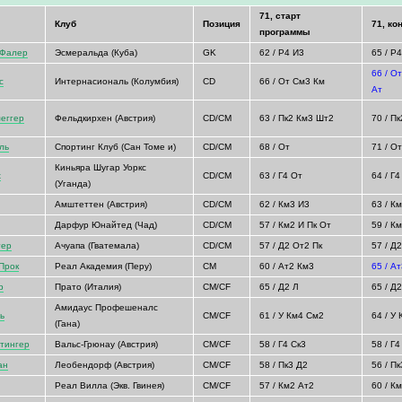
71, старт
Клуб
Позиция
71, ко
программы
 Фалер
Эсмеральда (Куба)
GK
62 / Р4 И3
65 / Р
66 / О
с
Интернасиональ (Колумбия)
CD
66 / От См3 Км
Ат
еггер
Фельдкирхен (Австрия)
CD/CM
63 / Пк2 Км3 Шт2
70 / П
ль
Спортинг Клуб (Сан Томе и)
CD/CM
68 / От
71 / О
Киньяра Шугар Уоркс
х
CD/CM
63 / Г4 От
64 / Г4
(Уганда)
Амштеттен (Австрия)
CD/CM
62 / Км3 И3
63 / К
Дарфур Юнайтед (Чад)
CD/CM
57 / Км2 И Пк От
59 / К
гер
Ачуапа (Гватемала)
CD/CM
57 / Д2 От2 Пк
57 / Д
Прок
Реал Академия (Перу)
CM
60 / Ат2 Км3
65 / А
р
Прато (Италия)
CM/CF
65 / Д2 Л
65 / Д
Амидаус Профешеналс
ь
CM/CF
61 / У Км4 См2
64 / У
(Гана)
тингер
Вальс-Грюнау (Австрия)
CM/CF
58 / Г4 Ск3
58 / Г4
ан
Леобендорф (Австрия)
CM/CF
58 / Пк3 Д2
56 / П
Реал Вилла (Экв. Гвинея)
CM/CF
57 / Км2 Ат2
60 / К