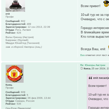
Всем привет!
enit
10-ый тур не за г
Профи
Очевидно, что с о
Сообщений:
602
Благодарностей:
489
Зарегистрирован:
12 сен 2013, 22:39
Гораздо интересне
Откуда:
Рига, Латвия
В ближайшее время
Рейтинг:
626
Кто готов вырасти
Вальс-Грюнау (Австрия)
Барракас (Уругвай)
Мвадуи Юнайтед (Танзания)
зам. в сборной Австрии (нац.)
Всегда Ваш, enit
Dus
отметил этот пост 
Re: Юниоры Австрии
Князь
25 окт 2024, 2
enit писал(а
Князь
Всем привет!
Профи
Сообщений:
609
10-ый тур не 
Благодарностей:
5
Зарегистрирован:
06 фев 2006, 13:44
Очевидно, что
Откуда:
Самара, Россия
Рейтинг:
535
Гораздо интер
Сен-Розе (Гваделупа)