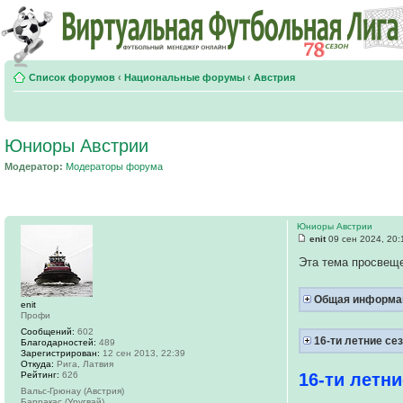
Список форумов
‹
Национальные форумы
‹
Австрия
Юниоры Австрии
Модератор:
Модераторы форума
Юниоры Австрии
enit
09 сен 2024, 20:
Эта тема просвещ
Общая информа
enit
Профи
Сообщений:
602
16-ти летние се
Благодарностей:
489
Зарегистрирован:
12 сен 2013, 22:39
Откуда:
Рига, Латвия
Рейтинг:
626
16-ти летни
Вальс-Грюнау (Австрия)
Барракас (Уругвай)