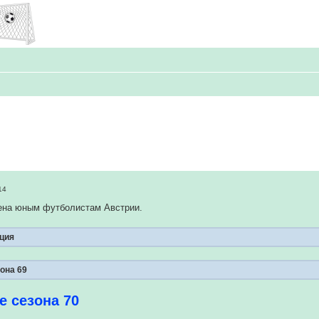
14
ена юным футболистам Австрии.
ция
зона 69
е сезона 70