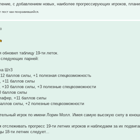
ние, с добавлением новых, наиболее прогрессирующих игроков, плани
т пост как понравившийся.
50
 обновил таблицу 19-ти леток.
 следующих парней:
ка Шт3
+12 баллов силы, +1 полезная спецвозможность
, +11 баллов силы
, +10 баллов силы, +3 полезные спецвозможности
0 баллов силы
афер, +11 баллов силы
баллов силы, +2 полезные спецвозможности
ельный игрок по имени Лорин Молл. Имея самую высокую силу в юношеск
 отслеживать прогресс 19-ти летних игроков и наблюдаем за их подвиг
ы 18-ти летних следует...