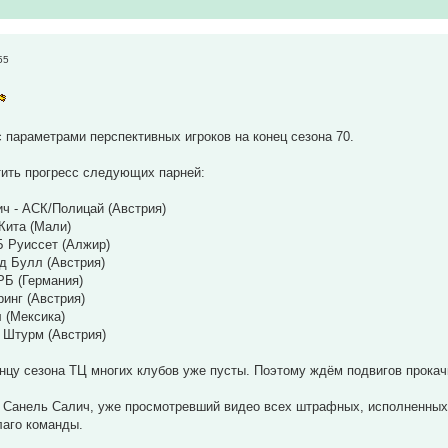
55
 параметрами перспективных игроков на конец сезона 70.
тить прогресс следующих парней:
ч - АСК/Полицай (Австрия)
Кита (Мали)
Б Руиссет (Алжир)
д Булл (Австрия)
РБ (Германия)
ринг (Австрия)
 (Мексика)
 Штурм (Австрия)
онцу сезона ТЦ многих клубов уже пусты. Поэтому ждём подвигов прокач
н Санель Салич, уже просмотревший видео всех штрафных, исполненных
лаго команды.