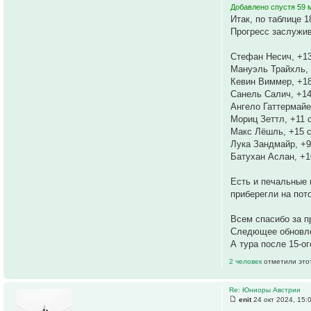
Добавлено спустя 59 м
Итак, по таблице 1
Прогресс заслужи
Стефан Несич, +1
Мануэль Трайхль, 
Кевин Виммер, +1
Санель Салич, +14
Ангело Гаттермайе
Мориц Зеттл, +11 
Макс Лёшль, +15 
Лука Зандмайр, +9
Батухан Аслан, +1
Есть и печальные 
приберегли на пот
Всем спасибо за п
Следющее обновлен
А тура после 15-ог
2 человек
отметили это
Re: Юниоры Австрии
enit
24 окт 2024, 15: