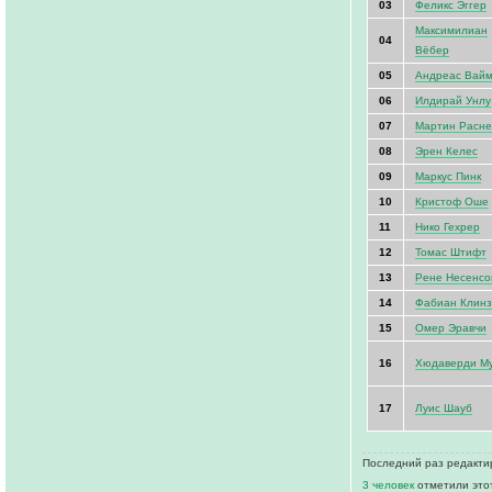
03
Феликс Эггер
Максимилиан
04
Вёбер
05
Андреас Вай
06
Илдирай Унлу
07
Мартин Расн
08
Эрен Келес
09
Маркус Пинк
10
Кристоф Оше
11
Нико Гехрер
12
Томас Штифт
13
Рене Несенсо
14
Фабиан Клин
15
Омер Эравчи
16
Хюдаверди М
17
Луис Шауб
Последний раз редактир
3 человек
отметили это