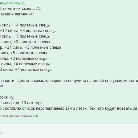
инут 26 секунд:
8-ти летних сезона 71.
вающий внимания:
3 силы, +4 полезные спецы
+12 силы, +3 полезные спецы
8 силы, +5 полезные спецы
 силы, +3 полезные спецы
р, +17 силы, +3 полезные спецы
силы, +5 полезные спецы
силы, +3 полезные спецы
 силы, +4 полезные спецы
0 силы, +4 полезные спецы
новости. Целых восемь юниоров не получили на одной спецвозможности 
ом.
рокачку.
ие после 10-ого тура.
о составлю список перспективных 17-ти леток. Тех, кто будет воевать з
т пост как понравившийся.
01