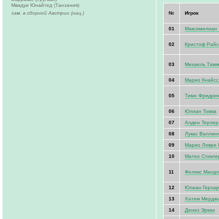
Мвадуи Юнайтед (Танзания)
зам. в сборной Австрии (нац.)
№
Игрок
01
Максимилиан
02
Кристоф Райс
03
Михаель Тамм
04
Марио Кнайсс
05
Тимо Фридри
06
Юлиан Томка
07
Алден Терлер
08
Лукас Валлин
09
Марио Ловре 
10
Матео Стикле
11
Феликс Мандл
12
Юлиан Герхар
13
Хатем Мердж
14
Дениз Эркан