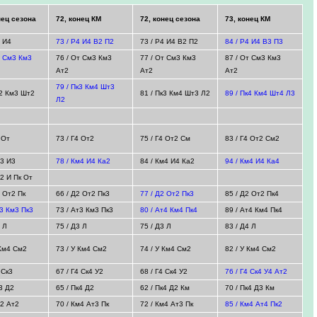
нец сезона
72, конец КМ
72, конец сезона
73, конец КМ
4 И4
73 / Р4 И4 В2 П2
73 / Р4 И4 В2 П2
84 / Р4 И4 В3 П3
т См3 Км3
76 / От См3 Км3
77 / От См3 Км3
87 / От См3 Км3
Ат2
Ат2
Ат2
79 / Пк3 Км4 Шт3
к2 Км3 Шт2
81 / Пк3 Км4 Шт3 Л2
89 / Пк4 Км4 Шт4 Л3
Л2
т
 От
73 / Г4 От2
75 / Г4 От2 См
83 / Г4 От2 См2
м3 И3
78 / Км4 И4 Ка2
84 / Км4 И4 Ка2
94 / Км4 И4 Ка4
м2 И Пк От
2 От2 Пк
66 / Д2 От2 Пк3
77 / Д2 От2 Пк3
85 / Д2 От2 Пк4
т3 Км3 Пк3
73 / Ат3 Км3 Пк3
80 / Ат4 Км4 Пк4
89 / Ат4 Км4 Пк4
2 Л
75 / Д3 Л
75 / Д3 Л
83 / Д4 Л
 Км4 См2
73 / У Км4 См2
74 / У Км4 См2
82 / У Км4 См2
 Ск3
67 / Г4 Ск4 У2
68 / Г4 Ск4 У2
76 / Г4 Ск4 У4 Ат2
к3 Д2
65 / Пк4 Д2
62 / Пк4 Д2 Км
70 / Пк4 Д3 Км
м2 Ат2
70 / Км4 Ат3 Пк
72 / Км4 Ат3 Пк
85 / Км4 Ат4 Пк2