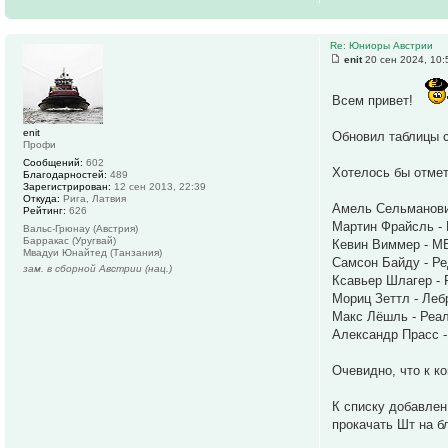
Re: Юниоры Австрии
enit
20 сен 2024, 10:
Всем привет!
enit
Обновил таблицы с
Профи
Сообщений:
602
Хотелось бы отме
Благодарностей:
489
Зарегистрирован:
12 сен 2013, 22:39
Откуда:
Рига, Латвия
Амель Сельманови
Рейтинг:
626
Мартин Фрайсль - 
Вальс-Грюнау (Австрия)
Барракас (Уругвай)
Кевин Виммер - М
Мвадуи Юнайтед (Танзания)
Самсон Байду - Ре
зам. в сборной Австрии (нац.)
Ксавьер Шлагер - 
Мориц Зеттл - Леб
Макс Лёшль - Реал
Александр Прасс -
Очевидно, что к к
К списку добавле
прокачать Шт на б