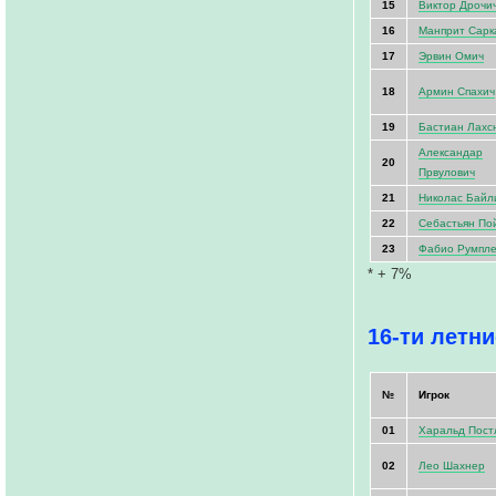
15
Виктор Дрочи
16
Манприт Сарк
17
Эрвин Омич
18
Армин Спахич
19
Бастиан Лахс
Александар
20
Првулович
21
Николас Байл
22
Себастьян По
23
Фабио Румпл
* + 7%
16-ти летни
№
Игрок
01
Харальд Пост
02
Лео Шахнер