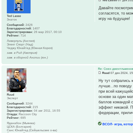
Ted Lasso
07 дек 202
Давайте посмотрим
согласятся, то мож
Ted Lasso
игру на будущее!
Знаток
Сообщений:
2426
Благодарностей:
1407
Зарегистрирован:
26 мар 2017, 00:10
Рейтинг:
714
Ливерпуль (Англия)
Элект Спорт (Чад)
Чеджу Юнайтед (Южная Корея)
зам. в Рид (Австрия)
зам. в сборной Англии (юн.)
Re: Союз джентльмено
Ruud
07 дек 2024, 15
Ну тут собрались 
лучше...по поводу
при всей кажущейс
Ruud
основе за один ма
Эксперт
баллов командой с
Сообщений:
3244
эффект никакой. П
Благодарностей:
215
Зарегистрирован:
04 авг 2011, 16:55
федерации, прилич
Откуда:
Raccoon City
Рейтинг:
695
Яданабон (Мьянма)
ВСОЛ- игра, котор
ЦСКА (Болгария)
Санс Юнайтед (Сейшельские о-ва)