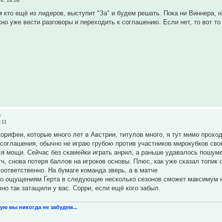
4, 14:08
 кто ещё из лидеров, выступит "За" и будем решать. Пока ни Виннера, н
но уже вести разговоры и переходить к соглашению. Если нет, то вот то 
в
:11
корифеи, которые много лет в Австрии, титулов много, я тут мимо прохо
 соглашения, обычно не играю грубою против участников мирокубков сво
я мощи. Сейчас без скамейки играть анрил, а раньше удавалось пошум
тч, снова потеря баллов на игроков основы. Плюс, как уже сказал топик 
оответственно. На бумаге команда зверь, а в матче
о ощущениям Герта в следующие несколько сезонов сможет максимум на
но так затащили у вас. Сорри, если ещё кого забыл.
ую мы никогда не забудем...