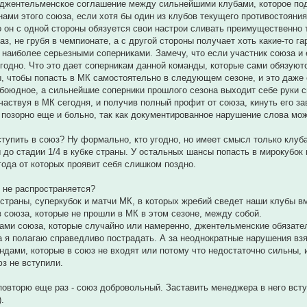
 джентельменское соглашение между сильнейшими клубами, которое подр
ами этого союза, если хотя бы один из клубов текущего противостояния 
о он с одной стороны обязуется свои настрои сливать преимущественно 
аз, не грубя в чемпионате, а с другой стороны получает хоть какие-то г
наиболее серьезными соперниками. Замечу, что если участник союза и е
угодно. Что это дает соперникам данной команды, которые сами обязуют
, чтобы попасть в МК самостоятельно в следующем сезоне, и это даже 
обоюдное, а сильнейшие соперники прошлого сезона выходит себе руки с
частвуя в МК сегодня, и получив полный профит от союза, кинуть его за
о позорно еще и больно, так как документированное нарушение слова м
ступить в союз? Ну формально, кто угодно, но имеет смысл только клуба
до стадии 1/4 в кубке страны. У остальных шансы попасть в мирокубок 
года от которых проявит себя слишком поздно.
 не распространяется?
 страны, суперкубок и матчи МК, в которых жребий сведет наши клубы в
в союза, которые не прошли в МК в этом сезоне, между собой.
нами союза, которые случайно или намеренно, джентельменские обязате
а я полагаю справедливо пострадать. А за неоднократные нарушения вз
андами, которые в союз не входят или потому что недостаточно сильны
юз не вступили.
повторю еще раз - союз добровольный. Заставить менеджера в него всту
.