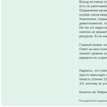
Выход из союза то
есть по умолчанию
Ограничения касаю
клубов союза межд
Аналогично, огран
джентльменски, то
На тех кто недост
конечно не мешает
ресурсов. Если ка
Главный вопрос ко
Ответ на него оче
понизит уровень ж
варианте он сгори
Надеюсь, что собе
просто невыгоден 
попасть (точнее 1
1/4, поэтому их у
Конечно же Лебрин
Последний раз редактир