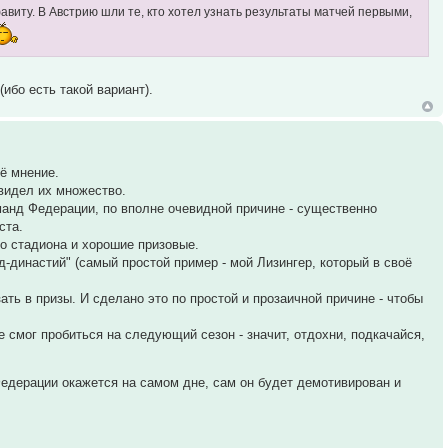
фавиту. В Австрию шли те, кто хотел узнать результаты матчей первыми,
(ибо есть такой вариант).
оё мнение.
 видел их множество.
манд Федерации, по вполне очевидной причине - существенно
ста.
со стадиона и хорошие призовые.
-династий" (самый простой пример - мой Лизингер, который в своё
зать в призы. И сделано это по простой и прозаичной причине - чтобы
е смог пробиться на следующий сезон - значит, отдохни, подкачайся,
 Федерации окажется на самом дне, сам он будет демотивирован и