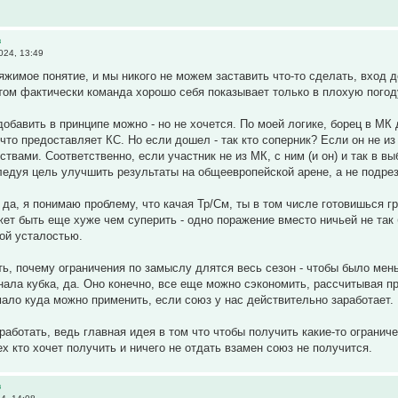
в
024, 13:49
тяжимое понятие, и мы никого не можем заставить что-то сделать, вход 
том фактически команда хорошо себя показывает только в плохую погоду
обавить в принципе можно - но не хочется. По моей логике, борец в МК
что предоставляет КС. Но если дошел - так кто соперник? Если он не из 
ьствами. Соответственно, если участник не из МК, с ним (и он) и так в
ледуя цель улучшить результаты на общеевропейской арене, а не подрез
- да, я понимаю проблему, что качая Тр/См, ты в том числе готовишься 
ет быть еще хуже чем суперить - одно поражение вместо ничьей не так 
ой усталостью.
ть, почему ограничения по замыслу длятся весь сезон - чтобы было мен
ала кубка, да. Оно конечно, все еще можно сэкономить, рассчитывая про
мало куда можно применить, если союз у нас действительно заработает.
аработать, ведь главная идея в том что чтобы получить какие-то огранич
ех кто хочет получить и ничего не отдать взамен союз не получится.
в