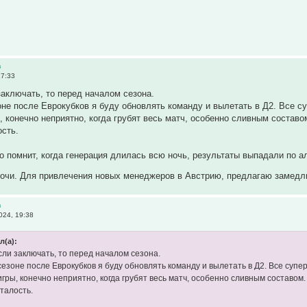
в
17:33
аключать, то перед началом сезона.
е после Еврокубков я буду обновлять команду и вылетать в Д2. Все су
ы, конечно неприятно, когда грубят весь матч, особенно сливным составо
ость.
то помнит, когда генерация длилась всю ночь, результаты выпадали по а
ночи. Для привлечения новых менеджеров в Австрию, предлагаю замед
в
024, 19:38
л(а):
ли заключать, то перед началом сезона.
езоне после Еврокубков я буду обновлять команду и вылетать в Д2. Все супер
игры, конечно неприятно, когда грубят весь матч, особенно сливным составом
сталость.