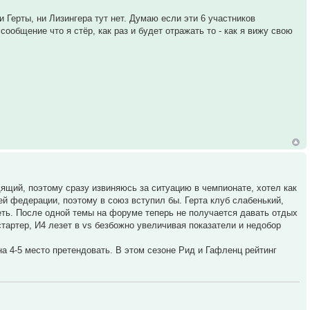
и Герты, ни Лизингера тут нет. Думаю если эти 6 участников
сообщение что я стëр, как раз и будет отражать то - как я вижу свою
дящий, поэтому сразу извиняюсь за ситуацию в чемпионате, хотел как
ей федерации, поэтому в союз вступил бы. Герта клуб слабенький,
еть. После одной темы на форуме теперь не получается давать отдых
стартер, И4 лезет в vs безбожно увеличивая показатели и недобор
 4-5 место претендовать. В этом сезоне Рид и Гафленц рейтинг