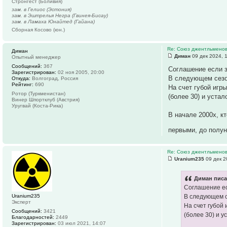
Стронгест (Боливия)
зам. в Гелиос (Эстония)
зам. в Эштрелья Негра (Гвинея-Бисау)
зам. в Ламаха Юнайтед (Гайана)
Сборная Косово (юн.)
Re: Союз джентльмено
Диман
Диман
09 дек 2024, 
Опытный менеджер
Сообщений:
367
Соглашение если з
Зарегистрирован:
02 ноя 2005, 20:00
В следующем сезон
Откуда:
Волгоград, Россия
Рейтинг:
690
На счет губой игр
Ротор (Туркменистан)
(более 30) и устал
Винер Шпортклуб (Австрия)
Уругвай (Коста-Рика)
В начале 2000х, к
первыми, до полу
Re: Союз джентльмено
Uranium235
09 дек 2
Диман писа
Соглашение ес
Uranium235
В следующем с
Эксперт
На счет губой 
Сообщений:
3421
(более 30) и у
Благодарностей:
2449
Зарегистрирован:
03 июл 2021, 14:07