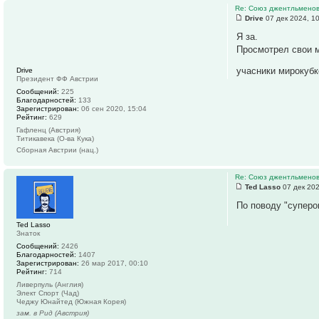
Re: Союз джентльмено
Drive
07 дек 2024, 1
Я за.
Просмотрел свои м
учасники мирокубк
Drive
Президент ФФ Австрии
Сообщений:
225
Благодарностей:
133
Зарегистрирован:
06 сен 2020, 15:04
Рейтинг:
629
Гафленц (Австрия)
Титикавека (О-ва Кука)
Сборная Австрии (нац.)
Re: Союз джентльмено
Ted Lasso
07 дек 202
По поводу "суперо
Ted Lasso
Знаток
Сообщений:
2426
Благодарностей:
1407
Зарегистрирован:
26 мар 2017, 00:10
Рейтинг:
714
Ливерпуль (Англия)
Элект Спорт (Чад)
Чеджу Юнайтед (Южная Корея)
зам. в Рид (Австрия)