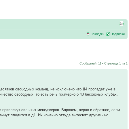
Закладки
Подписки
Сообщений: 11 • Страница
1
из
1
 десятков свободных команд, не исключено что Д4 пропадет уже в
ичество свободных, то есть речь примерно о 40 бесхозных клубах,
но привлекут сильных менеджеров. Впрочем, верно и обратное, если
ачнут плодится в д1. Их конечно оттуда вытеснят другие - но