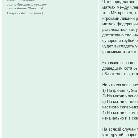
Что я предлагаю -
зам. в Ливерпуль (Англия)
матчах между член
зам. в Анжле (Франция)
то в МК прошел, т
Сборная Австрии (мол.)
игроками лишний р
матчах федерации 
развлекаться как 
достаточно сильны
суперов и грубой 
будет выглядеть у
(а помимо того чт
Кто имеет право в
дошедшим хотя бы 
обязательства, вы
На что соглашение
1) На финал кубка
2) На матчи члено
3) На матчи с чле
честного соперник
4) На матчи с ком
изначально и в со
На всякий случай 
уже другой вопрос)