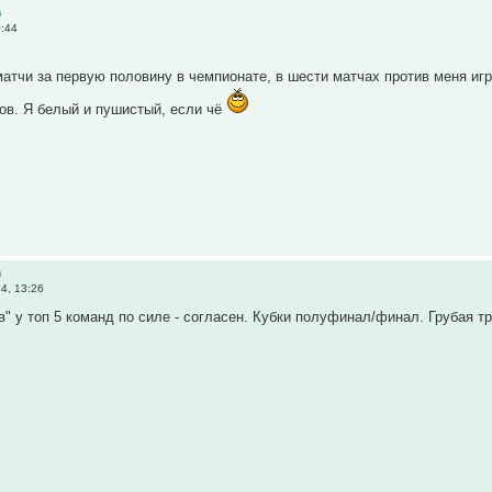
в
0:44
атчи за первую половину в чемпионате, в шести матчах против меня игр
ов. Я белый и пушистый, если чё
в
4, 13:26
в" у топ 5 команд по силе - согласен. Кубки полуфинал/финал. Грубая т