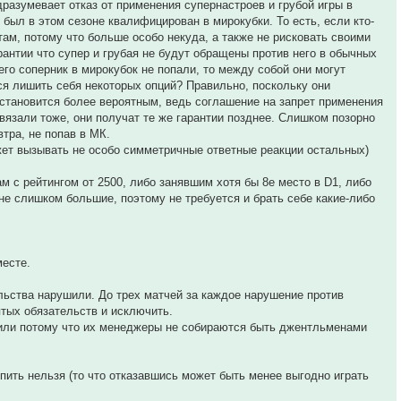
азумевает отказ от применения супернастроев и грубой игры в
был в этом сезоне квалифицирован в мирокубки. То есть, если кто-
там, потому что больше особо некуда, а также не рисковать своими
арантии что супер и грубая не будут обращены против него в обычных
го соперник в мирокубок не попали, то между собой они могут
ся лишить себя некоторых опций? Правильно, поскольку они
становится более вероятным, ведь соглашение на запрет применения
вязали тоже, они получат те же гарантии позднее. Слишком позорно
втра, не попав в МК.
ожет вызывать не особо симметричные ответные реакции остальных)
м с рейтингом от 2500, либо занявшим хотя бы 8е место в D1, либо
не слишком большие, поэтому не требуется и брать себе какие-либо
месте.
льства нарушили. До трех матчей за каждое нарушение против
ятых обязательств и исключить.
, или потому что их менеджеры не собираются быть джентльменами
пить нельзя (то что отказавшись может быть менее выгодно играть