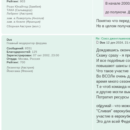
Рейтинг:
903
В начале 2000
Роан Юнайтед (Замбия)
ТАКА (Сальвадор)
до полуночи. 
Лебринг (Австрия)
зам. в Ливерпуль (Англия)
Понятно что перед
зам. в Анжле (Франция)
Но в целом получае
Сборная Австрии (мол.)
Re: Союз джентльмено
Dus
Dus
12 дек 2024, 21:
Главный модератор форума
Сообщений:
9551
Дождавшись оконча
Благодарностей:
125
Скажу сразу - я п
Зарегистрирован:
07 окт 2002, 23:00
Откуда:
Москва, Россия
И все подобные со
Рейтинг:
700
повышают шансы э
Лизингер (Австрия)
Что такое участие
Йокогама (Япония)
Во ВСОЛе очень да
время много сезон
Т.е чтоб команда н
и другие могли вы
Потратил ресурсы 
обдумай - что мож
"Сливая" еврокубк
участие в еврокубк
Это для всей Феде