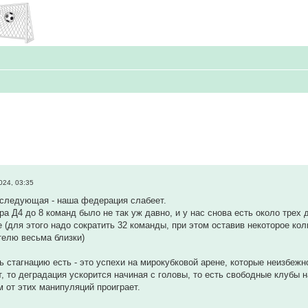
024, 03:35
 следующая - наша федерация слабеет.
а Д4 до 8 команд было не так уж давно, и у нас снова есть около трех
(для этого надо сократить 32 команды, при этом оставив некоторое кол
телю весьма близки)
ь стагнацию есть - это успехи на мирокубковой арене, которые неизбеж
т, то деградация ускорится начиная с головы, то есть свободные клубы н
 от этих манипуляций проиграет.