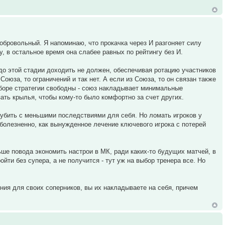
добровольный. Я напоминаю, что прокачка через И разгоняет силу
, в остальное время она слабее равных по рейтингу без И.
 до этой стадии доходить не должен, обеспечивая ротацию участников
Союза, то ограничений и так нет. А если из Союза, то он связан также
 выборе стратегии свободны - союз накладывает минимальные
ать крылья, чтобы кому-то было комфортно за счет других.
грубить с меньшими последствиями для себя. Но ломать игроков у
болезненно, как вынужденное лечение ключевого игрока с потерей
ьше повода экономить настрои в МК, ради каких-то будущих матчей, в
йти без супера, а не получится - тут уж на выбор тренера все. Но
ения для своих соперников, вы их накладываете на себя, причем