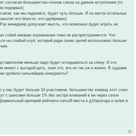
ет согласия большинства членов союза на данное вступление (то
бе подорвал)
 союзе, как мы надеемся, будет чуть больше. И на матчи остальных
захотят его блюсти, это одобряемо)
. Раз менеджер допускает мысль, что возможно будет играть не
мо собой никакие ограничения тоже не распространяются. Что
ься на слабый клуб, который ради своих целей использовал больше
ьным.
дставителям меньше надо будет оглядываться за спину. И это
м может с выгодой деть, зная это, его не так уж и жалко. В худшем
я не грубили сильнейшие конкуренты?
 у нас будет больше 10 участников, большинству команд этот союз
гут с шансами больше 1% без экстра вливаний в мк через сезон
 формальный критерий рейтинга силы/8 места в д1/прохода в кубке в