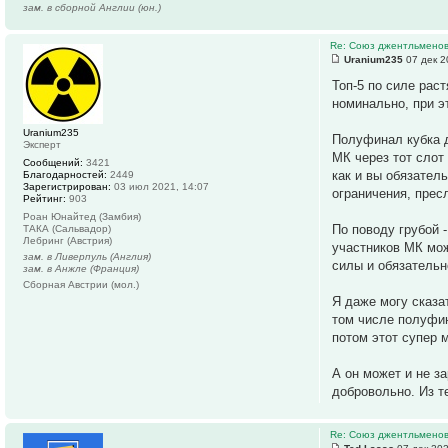
зам. в сборной Англии (юн.)
Re: Союз джентльмено
Uranium235
07 дек 2
Топ-5 по силе рас
номинально, при э
Uranium235
Полуфинал кубка д
Эксперт
МК через тот слот 
Сообщений:
3421
как и вы обязател
Благодарностей:
2449
Зарегистрирован:
03 июл 2021, 14:07
ограничения, прес
Рейтинг:
903
Роан Юнайтед (Замбия)
По поводу грубой 
ТАКА (Сальвадор)
Лебринг (Австрия)
участников МК мож
зам. в Ливерпуль (Англия)
силы и обязательн
зам. в Анжле (Франция)
Сборная Австрии (мол.)
Я даже могу сказа
том числе полуфин
потом этот супер 
А он может и не з
добровольно. Из т
Re: Союз джентльмено