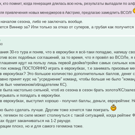
х, кто помнит, когда генерация длилась всю ночь, результаты выпадали по ал
Для привлечения новых менеджеров в Австрию, предлагаю замедлить ВСОЛ!
 началом сезона, либо не заключать вообще.
тся Виннер за? Или только за отказ от суперов, а грубая как получится 
в
40
ния 30-го тура и поняв, что в еврокубки я всё-таки попадаю, напишу св
ротив всех подобных соглашений, за то время, что я провёл во ВСОЛе, я
глашения идут на пользу лишь первой двойке/тройке самых сильных ко
тих команд ПОСТОЯННО играть в еврокубках, т.е занимать призовые ме
 в еврокубках? Это большое количество дополнительных баллов, денег 
вно принят курс на "усреднение" команд, чтобы больше не было "команд
ов был чемпионом/обладателем КС).
е была настолько сильной, чтоб из сезона в сезон брать золото/КС/зале
игрывать и попадать в еврокубки.
в еврокубках, выступил хорошо - получил баллы, деньги, еврорейтинг. Н
но было сделать лучше. Другим тоже хочется там поиграть
и, гегемон по силе может столкнуться с такой ситуацией, когда рейтинг
ах будет заканчиваться на 1-2 раунде.
рации плохо, но и для самого гегемона тоже.