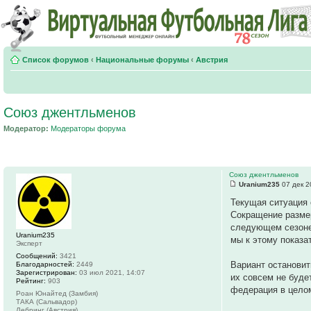
Список форумов
‹
Национальные форумы
‹
Австрия
Союз джентльменов
Модератор:
Модераторы форума
Союз джентльменов
Uranium235
07 дек 2
Текущая ситуация
Сокращение размер
следующем сезоне 
Uranium235
мы к этому показа
Эксперт
Сообщений:
3421
Вариант остановит
Благодарностей:
2449
Зарегистрирован:
03 июл 2021, 14:07
их совсем не буде
Рейтинг:
903
федерация в целом
Роан Юнайтед (Замбия)
ТАКА (Сальвадор)
Лебринг (Австрия)