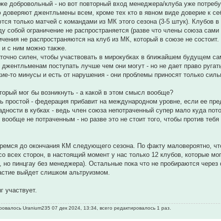
же добровольный - но вот повторный вход менеджера/клуба уже потребу
 доверяют джентльмены всем, кроме тех кто в явном виде доверие к се
тся только матчей с командами из МК этого сезона (3-5 штук). Клубов в
у собой ограничение не распространяется (разве что члены союза сами 
ичения не распространяются на клуб из МК, который в союзе не состоит
 и с ним можно также.
аточно силен, чтобы участвовать в мирокубках в ближайшем будущем са
 джентльменам поступать лучше чем они могут - но не дает право ругат
кие-то минусы и есть от нарушения - они проблемы приносят только сил
торый мог бы возникнуть - а какой в этом смысл вообще?
нь простой - федерация прибавит на международном уровне, если ее пре
адности в кубках - ведь член союза непотраченный супер мало куда пото
т вообще не потраченным - но разве это не стоит того, чтобы против теб
ремся до окончания КМ следующего сезона. По факту маловероятно, что
со всех сторон, в настоящий момент у нас только 12 клубов, которые мо
3, но пинцгау без менеджера). Остальные пока что не пробираются через
частие выйдет слишком альтруизмом.
г участвует.
овалось Uranium235 07 дек 2024, 13:34, всего редактировалось 1 раз.