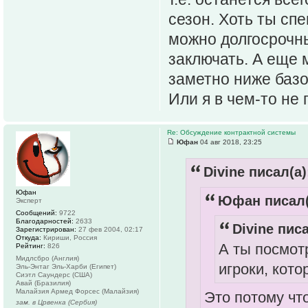
сезон. Хоть ты сп
можно долгосрочн
заключать. А еще 
заметно ниже базо
Или я в чем-то не 
Re: Обсуждение контрактной системы
Юфан
04 авг 2018, 23:25
Divine писал(а)
Юфан
Юфан писал(
Эксперт
Сообщений:
9722
Благодарностей:
2633
Divine писа
Зарегистрирован:
27 фев 2004, 02:17
Откуда:
Кириши, Россия
А ты посмот
Рейтинг:
826
Мидлсбро (Англия)
игроки, кот
Эль-Энтаг Эль-Харби (Египет)
Сиэтл Саундерс (США)
Авай (Бразилия)
Малайзия Армед Форсес (Малайзия)
Это потому чт
зам. в Црвенка (Сербия)