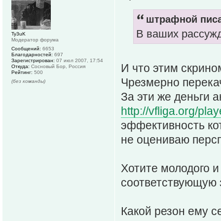
штрафной писа
В ваших рассужд
Ty3uK
Модератор форума
Сообщений:
6653
Благодарностей:
697
Зарегистрирован:
07 июл 2007, 17:54
И что этим скрино
Откуда:
Сосновый Бор, Россия
Рейтинг:
500
Чрезмерно перека
(без команды)
За эти же деньги а
http://vfliga.org/p
эффективность кот
не оцениваю персп
Хотите молодого и
соответствующую 
Какой резон ему се