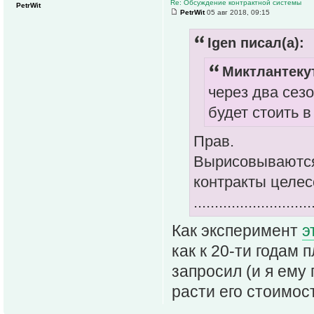
Re: Обсуждение контрактной системы
PetrWit
PetrWit
05 авг 2018, 09:15
Igen писал(а):
Миктлантекут
через два сез
будет стоить 
Прав.
Вырисовываются
контракты целес
............................
Как эксперимент
э
как к 20-ти годам
запросил (и я ему 
расти его стоимос