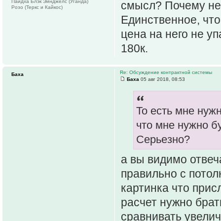
Пайдха Блэк Эйнджелс (Уганда)
смысл? Почему не
Розо (Теркс и Кайкос)
Единственное, что 
цена на него не уп
180к.
Re: Обсуждение контрактной системы
Баха
Баха
05 авг 2018, 08:53
То есть мне нужн
что мне нужно б
Серьезно?
а вы видимо отвеч
правильно с потол
картинка что прис
расчет нужно брат
сравнивать увеличи