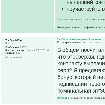
нынешний контр
поучаствуйте 
6 человек
отметили этот пост как понрав
Некоторые считают, что футбол - дело 
Re: Обсуждение контрактной системы
TheSpecialOne
TheSpecialOne
04 авг 2018, 15:15
Знаток
Сообщений:
2837
В общем посчитал 
Зарегистрирован:
04 фев 2007, 22:34
Рейтинг:
500
что этосверхвыгод
(без команды)
контракту выплачи
серп? Я предлагаю
бонус, который не
подписании нового
поминальная зп*30
Osmanoff
отметил этот пост как понравив