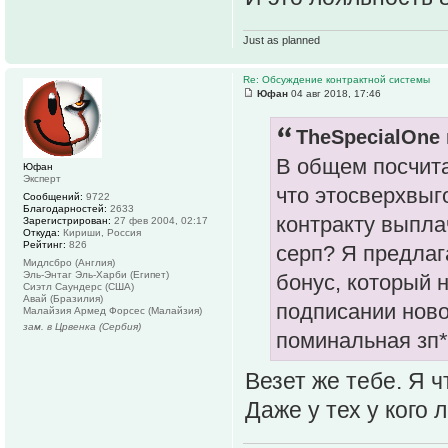
Just as planned
Re: Обсуждение контрактной системы
Юфан
04 авг 2018, 17:46
TheSpecialOne 
В общем посчита
Юфан
Эксперт
что этосверхвыг
Сообщений:
9722
Благодарностей:
2633
контракту выпла
Зарегистрирован:
27 фев 2004, 02:17
Откуда:
Кириши, Россия
Рейтинг:
826
серп? Я предлаг
Мидлсбро (Англия)
Эль-Энтаг Эль-Харби (Египет)
бонус, который 
Сиэтл Саундерс (США)
Авай (Бразилия)
подписании ново
Малайзия Армед Форсес (Малайзия)
зам. в Црвенка (Сербия)
поминальная зп*
Везет же тебе. Я ч
Даже у тех у кого 