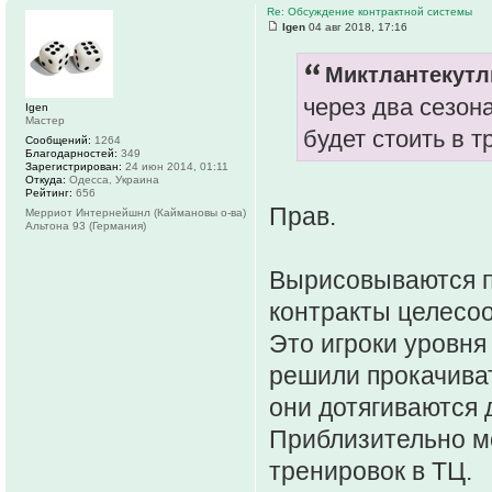
Re: Обсуждение контрактной системы
Igen
04 авг 2018, 17:16
Миктлантекутли
через два сезон
Igen
Мастер
будет стоить в 
Сообщений:
1264
Благодарностей:
349
Зарегистрирован:
24 июн 2014, 01:11
Откуда:
Одесса, Украина
Рейтинг:
656
Прав.
Мерриот Интернейшнл (Каймановы о-ва)
Альтона 93 (Германия)
Вырисовываются п
контракты целесо
Это игроки уровня
решили прокачиват
они дотягиваются 
Приблизительно мо
тренировок в ТЦ.