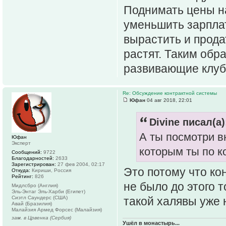
Поднимать цены на
уменьшить зарплату
вырастить и прода
растят. Таким обр
развивающие клубы
Re: Обсуждение контрактной системы
Юфан
04 авг 2018, 22:01
Divine писал(а)
А ты посмотри в
Юфан
Эксперт
которым ты по к
Сообщений:
9722
Благодарностей:
2633
Зарегистрирован:
27 фев 2004, 02:17
Это потому что ко
Откуда:
Кириши, Россия
Рейтинг:
826
не было до этого 
Мидлсбро (Англия)
Эль-Энтаг Эль-Харби (Египет)
Сиэтл Саундерс (США)
такой халявы уже н
Авай (Бразилия)
Малайзия Армед Форсес (Малайзия)
зам. в Црвенка (Сербия)
Ушёл в монастырь...