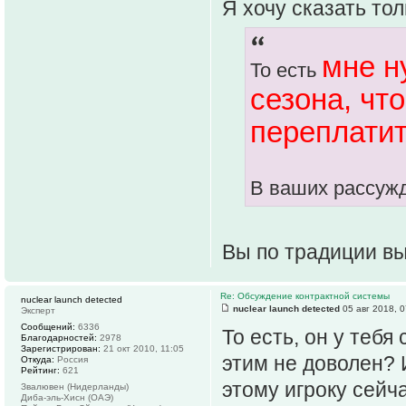
Я хочу сказать тол
мне н
То есть
сезона, чт
переплатит
В ваших рассужд
Вы по традиции вы
Re: Обсуждение контрактной системы
nuclear launch detected
nuclear launch detected
05 авг 2018, 0
Эксперт
Сообщений:
6336
То есть, он у тебя
Благодарностей:
2978
Зарегистрирован:
21 окт 2010, 11:05
этим не доволен? 
Откуда:
Россия
Рейтинг:
621
этому игроку сейча
Звалювен (Нидерланды)
Диба-эль-Хисн (ОАЭ)