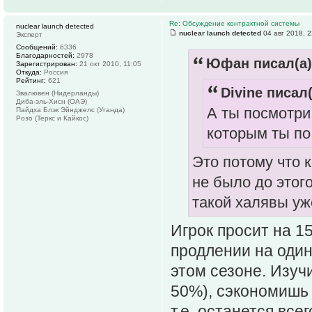
Re: Обсуждение контрактной системы
nuclear launch detected
nuclear launch detected
04 авг 2018, 2
Эксперт
Сообщений:
6336
Благодарностей:
2978
Юфан писал(а)
Зарегистрирован:
21 окт 2010, 11:05
Откуда:
Россия
Рейтинг:
621
Divine писал(
Звалювен (Нидерланды)
Диба-эль-Хисн (ОАЭ)
А ты посмотри
Пайдха Блэк Эйнджелс (Уганда)
Розо (Теркс и Кайкос)
которым ты по
Это потому что 
не было до этог
такой халявы уже
Игрок просит на 1
продлении на один
этом сезоне. Изуч
50%), сэкономишь 
т.е. останется все