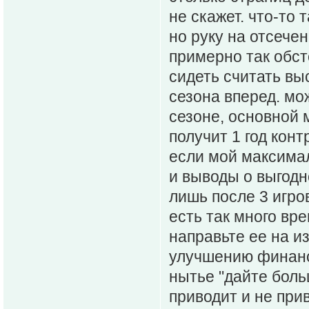
не скажет. что-то 
но руку на отсечен
примерно так обсто
сидеть считать выс
сезона вперед. мо
сезоне, основной 
получит 1 год контр
если мой максимал
и выводы о выгодн
лишь после 3 игро
есть так много вр
направьте ее на и
улучшению финанс
нытье "дайте боль
приводит и не при