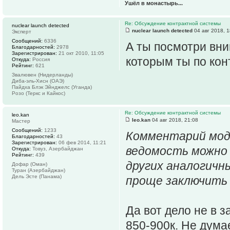
Ушёл в монастырь...
Re: Обсуждение контрактной системы
nuclear launch detected
nuclear launch detected
04 авг 2018, 1
Эксперт
Сообщений:
6336
А ты посмотри вни
Благодарностей:
2978
Зарегистрирован:
21 окт 2010, 11:05
которым ты по кон
Откуда:
Россия
Рейтинг:
621
Звалювен (Нидерланды)
Диба-эль-Хисн (ОАЭ)
Пайдха Блэк Эйнджелс (Уганда)
Розо (Теркс и Кайкос)
Re: Обсуждение контрактной системы
leo.kan
leo.kan
04 авг 2018, 21:08
Мастер
Сообщений:
1233
Комментарий мод
Благодарностей:
43
Зарегистрирован:
06 фев 2014, 11:21
ведомость можно 
Откуда:
Товуз, Азербайджан
Рейтинг:
439
других аналогичн
Дофар (Оман)
Туран (Азербайджан)
Дель Эсте (Панама)
проще заключить
Да вот дело не в з
850-900к. Не думае