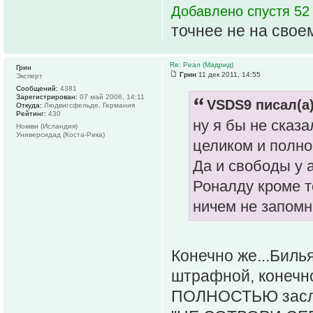
Добавлено спустя 52
точнее не на своем
Re: Реал (Мадрид)
Грин
Грин
11 дек 2011, 14:55
Эксперт
Сообщений:
4381
Зарегистрирован:
07 май 2006, 14:11
VSDS9 писал(а)
Откуда:
Людвигсфельде, Германия
Рейтинг:
430
ну я бы не сказа
Ноккви (Исландия)
Универсидад (Коста-Рика)
целиком и полно
Да и свободы у 
Роналду кроме т
ничем не запомн
Конечно же...Биль
штрафной, конечно
ПОЛНОСТЬЮ заслу