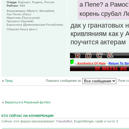
Откуда:
Барнаул, Родино, Россия
а Пепе? а Рамос
Рейтинг:
669
Ферровиарио (Мапуто, Мозамбик)
корень срубал 
Лао Полис (Лаос)
Маритиму (Португалия)
Прогресо (Уругвай)
дак у гранатовых 
Барселона (Доминиканская Республика)
Сборная Лаоса (мол.)
кривляниям как у 
поучится актерам
→
Aesthetics Of Hate
-
Return To St
Пред.
Показать сообщения за:
Поле с
Вернуться в Реальный футбол
КТО СЕЙЧАС НА КОНФЕРЕНЦИИ
Сейчас этот форум просматривают:
ClaudeBot
, EvgenWenger, radak и гости: 0