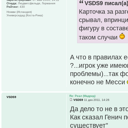
VSDS9 писал(а)
Откуда:
Людвигсфельде, Германия
Рейтинг:
430
Карточка за разг
Ноккви (Исландия)
Универсидад (Коста-Рика)
срывал, впринци
фигуру в состав
таком случаи
А что в правилах е
?...игрок уже имею
проблемы)...так фо
конечно не Месси
Re: Реал (Мадрид)
VSDS9
VSDS9
11 дек 2011, 14:26
Да дело то не в эт
Как сказал Генич п
существует"