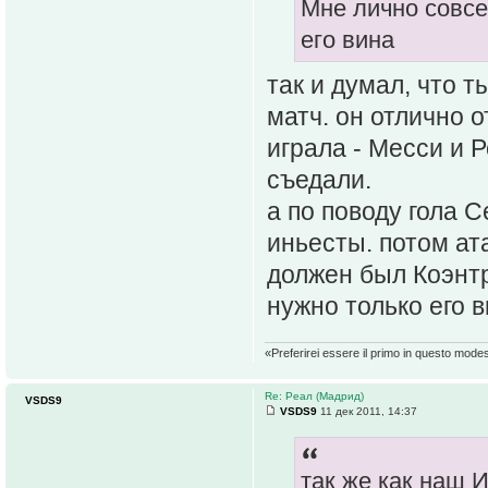
Мне лично совс
его вина
так и думал, что 
матч. он отлично 
играла - Месси и 
съедали.
а по поводу гола С
иньесты. потом ат
должен был Коэнтр
нужно только его в
«Preferirei essere il primo in questo mode
Re: Реал (Мадрид)
VSDS9
VSDS9
11 дек 2011, 14:37
так же как наш 