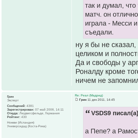
так и думал, что
матч. он отличн
играла - Месси 
съедали.
ну я бы не сказал,
целиком и полност
Да и свободы у ар
Роналду кроме тог
ничем не запомни
Re: Реал (Мадрид)
Грин
Грин
11 дек 2011, 14:45
Эксперт
Сообщений:
4381
Зарегистрирован:
07 май 2006, 14:11
VSDS9 писал(а)
Откуда:
Людвигсфельде, Германия
Рейтинг:
430
Ноккви (Исландия)
Универсидад (Коста-Рика)
а Пепе? а Рамос