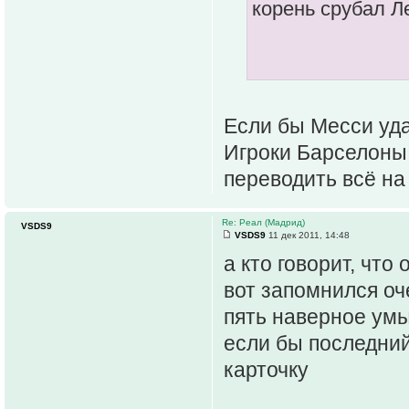
корень срубал 
Если бы Месси удал
Игроки Барселоны н
переводить всё на 
Re: Реал (Мадрид)
VSDS9
VSDS9
11 дек 2011, 14:48
а кто говорит, чт
вот запомнился оч
пять наверное умы
если бы последни
карточку