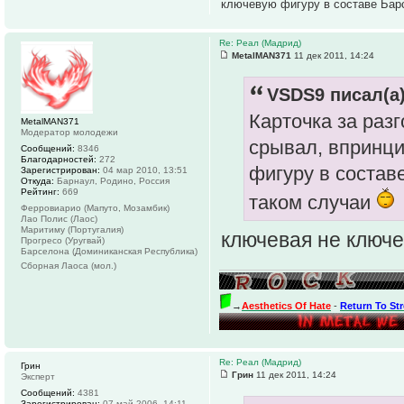
ключевую фигуру в составе Бар
Re: Реал (Мадрид)
MetalMAN371
11 дек 2011, 14:24
VSDS9 писал(а)
Карточка за разг
MetalMAN371
Модератор молодежи
срывал, впринци
Сообщений:
8346
Благодарностей:
272
фигуру в состав
Зарегистрирован:
04 мар 2010, 13:51
Откуда:
Барнаул, Родино, Россия
Рейтинг:
669
таком случаи
Ферровиарио (Мапуто, Мозамбик)
Лао Полис (Лаос)
Маритиму (Португалия)
ключевая не ключе
Прогресо (Уругвай)
Барселона (Доминиканская Республика)
Сборная Лаоса (мол.)
→
Aesthetics Of Hate
-
Return To St
Re: Реал (Мадрид)
Грин
Грин
11 дек 2011, 14:24
Эксперт
Сообщений:
4381
Зарегистрирован:
07 май 2006, 14:11