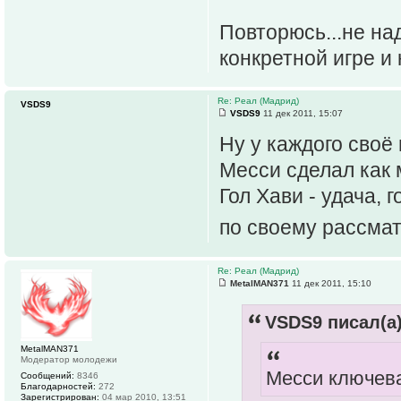
Повторюсь...не над
конкретной игре и 
Re: Реал (Мадрид)
VSDS9
VSDS9
11 дек 2011, 15:07
Ну у каждого своё
Месси сделал как 
Гол Хави - удача,
по своему рассмат
Re: Реал (Мадрид)
MetalMAN371
11 дек 2011, 15:10
VSDS9 писал(а)
MetalMAN371
Модератор молодежи
Месси ключевая
Сообщений:
8346
Благодарностей:
272
Зарегистрирован:
04 мар 2010, 13:51