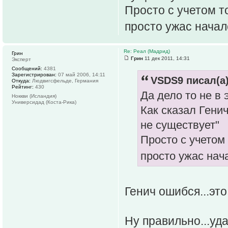
Просто с учетом то
просто ужас начал
Re: Реал (Мадрид)
Грин
Грин
11 дек 2011, 14:31
Эксперт
Сообщений:
4381
Зарегистрирован:
07 май 2006, 14:11
VSDS9 писал(а)
Откуда:
Людвигсфельде, Германия
Рейтинг:
430
Да дело то не в 
Ноккви (Исландия)
Универсидад (Коста-Рика)
Как сказал Генич
не существует"
Просто с учетом 
просто ужас нач
Генич ошибся...это
Ну правильно...уда