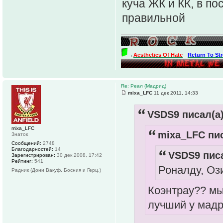
куча ЖК и КК, в п
правильной
→
Aesthetics Of Hate
-
Return To St
Re: Реал (Мадрид)
mixa_LFC
11 дек 2011, 14:33
VSDS9 писал(а)
mixa_LFC
mixa_LFC пис
Знаток
Сообщений:
2748
Благодарностей:
14
VSDS9 писа
Зарегистрирован:
30 дек 2008, 17:42
Рейтинг:
541
Роналду, Ози
Радник (Дони Вакуф, Босния и Герц.)
Коэнтрау?? мы
лучший у мадр