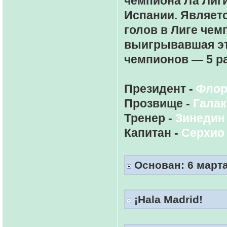
чемпиона Ла Лиги
Испании. Являет
голов в Лиге чем
выигрывавшая эт
чемпионов — 5 ра
Президент -
Флор
Прозвище -
Галак
Тренер -
Зинедин
Капитан -
Серхио
Основан: 6 марта 
¡Hala Madrid!