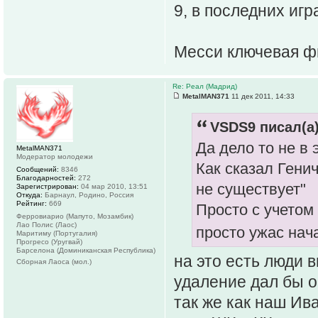
9, в последних иг
Месси ключевая фиг
Re: Реал (Мадрид)
MetalMAN371
11 дек 2011, 14:33
VSDS9 писал(а)
Да дело то не в 
MetalMAN371
Модератор молодежи
Как сказал Генич
Сообщений:
8346
Благодарностей:
272
не существует"
Зарегистрирован:
04 мар 2010, 13:51
Откуда:
Барнаул, Родино, Россия
Рейтинг:
669
Просто с учетом 
Ферровиарио (Мапуто, Мозамбик)
Лао Полис (Лаос)
просто ужас нач
Маритиму (Португалия)
Прогресо (Уругвай)
Барселона (Доминиканская Республика)
на это есть люди 
Сборная Лаоса (мол.)
удаление дал бы о
так же как наш Ив