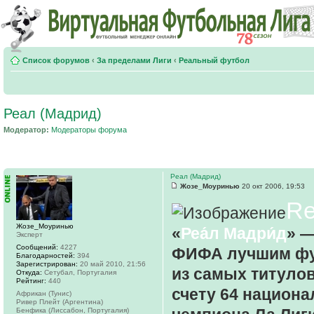
Список форумов
‹
За пределами Лиги
‹
Реальный футбол
Реал (Мадрид)
Модератор:
Модераторы форума
Реал (Мадрид)
Жозе_Моуринью
20 окт 2006, 19:53
Re
Жозе_Моуринью
«
Реа́л Мадри́д
» 
Эксперт
Сообщений:
4227
ФИФА лучшим фут
Благодарностей:
394
Зарегистрирован:
20 май 2010, 21:56
из самых титулов
Откуда:
Сетубал, Португалия
Рейтинг:
440
счету 64 национа
Африкан (Тунис)
Ривер Плейт (Аргентина)
Бенфика (Лиссабон, Португалия)