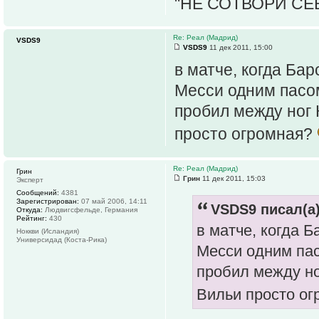
"НЕ СОТВОРИ СЕБ
Re: Реал (Мадрид)
VSDS9
VSDS9
11 дек 2011, 15:00
в матче, когда Бар
Месси одним пасом
пробил между ног 
просто огромная?
Re: Реал (Мадрид)
Грин
Грин
11 дек 2011, 15:03
Эксперт
Сообщений:
4381
Зарегистрирован:
07 май 2006, 14:11
VSDS9 писал(а)
Откуда:
Людвигсфельде, Германия
Рейтинг:
430
в матче, когда Б
Ноккви (Исландия)
Универсидад (Коста-Рика)
Месси одним пас
пробил между но
Вильи просто о