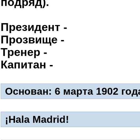
подряд).
Президент -
Флорентино
Прозвище -
Галактикос
Тренер -
Зинедин Зидан
Капитан -
Серхио Рамос
Основан: 6 марта 1902 года
¡Hala Madrid!