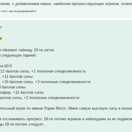
ние, с добавлением новых, наиболее прогрессирующих игроков, плани
т пост как понравившийся.
50
 обновил таблицу 19-ти леток.
 следующих парней:
ка Шт3
+12 баллов силы, +1 полезная спецвозможность
, +11 баллов силы
, +10 баллов силы, +3 полезные спецвозможности
0 баллов силы
афер, +11 баллов силы
баллов силы, +2 полезные спецвозможности
ельный игрок по имени Лорин Молл. Имея самую высокую силу в юношеск
 отслеживать прогресс 19-ти летних игроков и наблюдаем за их подвиг
ы 18-ти летних следует...