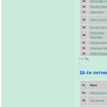
15
Виктор Дрочи
16
Манприт Сарк
17
Эрвин Омич
18
Армин Спахич
19
Бастиан Лахс
Александар
20
Првулович
21
Николас Байл
22
Себастьян По
23
Фабио Румпл
* + 7%
16-ти летни
№
Игрок
01
Харальд Пост
02
Лео Шахнер