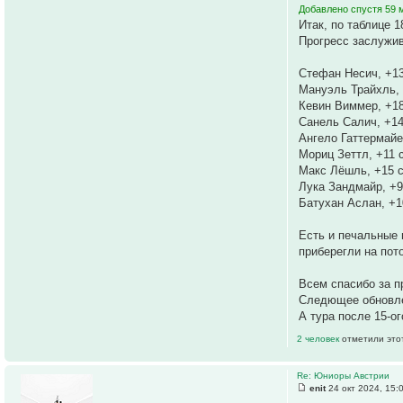
Добавлено спустя 59 м
Итак, по таблице 1
Прогресс заслужи
Стефан Несич, +1
Мануэль Трайхль, 
Кевин Виммер, +1
Санель Салич, +14
Ангело Гаттермайе
Мориц Зеттл, +11 
Макс Лёшль, +15 
Лука Зандмайр, +9
Батухан Аслан, +1
Есть и печальные 
приберегли на пот
Всем спасибо за п
Следющее обновлен
А тура после 15-ог
2 человек
отметили это
Re: Юниоры Австрии
enit
24 окт 2024, 15: