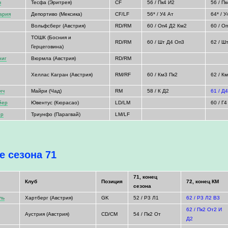
ч
Тесфа (Эритрея)
CF
56 / Пк4 И2
56 / П
ария
Депортиво (Мексика)
CF/LF
56* / У4 Ат
64* / У
Вольфсберг (Австрия)
RD/RM
60 / Оп4 Д2 Км2
60 / О
ТОШК (Босния и
RD/RM
60 / Шт Д4 Оп3
62 / Ш
Герцеговина)
ниг
Вюрмла (Австрия)
RD/RM
Хеллас Кагран (Австрия)
RM/RF
60 / Км3 Пк2
62 / К
ич
Майри (Чад)
RM
58 / К Д2
61 / Д
йер
Ювентус (Кюрасао)
LD/LM
60 / Г
ер
Триунфо (Парагвай)
LM/LF
е сезона 71
71, конец
Клуб
Позиция
72, конец КМ
сезона
ль
Хартберг (Австрия)
GK
52 / Р3 Л1
62 / Р3 Л2 В3
62 / Пк2 От2 И
Аустрия (Австрия)
CD/CM
54 / Пк2 От
Д2