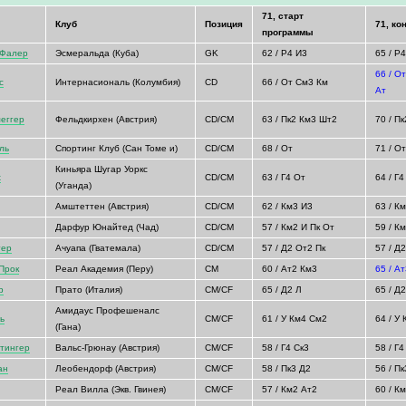
71, старт
Клуб
Позиция
71, ко
программы
 Фалер
Эсмеральда (Куба)
GK
62 / Р4 И3
65 / Р
66 / О
с
Интернасиональ (Колумбия)
CD
66 / От См3 Км
Ат
еггер
Фельдкирхен (Австрия)
CD/CM
63 / Пк2 Км3 Шт2
70 / П
ль
Спортинг Клуб (Сан Томе и)
CD/CM
68 / От
71 / О
Киньяра Шугар Уоркс
х
CD/CM
63 / Г4 От
64 / Г4
(Уганда)
Амштеттен (Австрия)
CD/CM
62 / Км3 И3
63 / К
Дарфур Юнайтед (Чад)
CD/CM
57 / Км2 И Пк От
59 / К
гер
Ачуапа (Гватемала)
CD/CM
57 / Д2 От2 Пк
57 / Д
Прок
Реал Академия (Перу)
CM
60 / Ат2 Км3
65 / А
р
Прато (Италия)
CM/CF
65 / Д2 Л
65 / Д
Амидаус Профешеналс
ь
CM/CF
61 / У Км4 См2
64 / У
(Гана)
тингер
Вальс-Грюнау (Австрия)
CM/CF
58 / Г4 Ск3
58 / Г4
ан
Леобендорф (Австрия)
CM/CF
58 / Пк3 Д2
56 / П
Реал Вилла (Экв. Гвинея)
CM/CF
57 / Км2 Ат2
60 / К