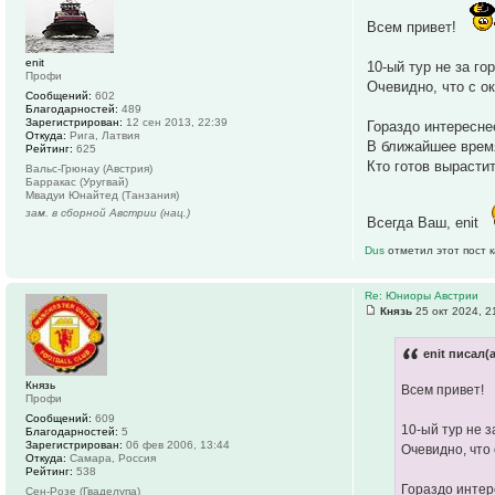
Всем привет!
enit
10-ый тур не за г
Профи
Очевидно, что с о
Сообщений:
602
Благодарностей:
489
Зарегистрирован:
12 сен 2013, 22:39
Гораздо интересне
Откуда:
Рига, Латвия
В ближайшее время
Рейтинг:
625
Кто готов вырасти
Вальс-Грюнау (Австрия)
Барракас (Уругвай)
Мвадуи Юнайтед (Танзания)
зам. в сборной Австрии (нац.)
Всегда Ваш, enit
Dus
отметил этот пост 
Re: Юниоры Австрии
Князь
25 окт 2024, 2
enit писал(а
Князь
Всем привет!
Профи
Сообщений:
609
10-ый тур не 
Благодарностей:
5
Зарегистрирован:
06 фев 2006, 13:44
Очевидно, что
Откуда:
Самара, Россия
Рейтинг:
538
Гораздо интер
Сен-Розе (Гваделупа)