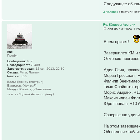
Следующее обновле
3 человек
отметили это
Re: Юниоры Австрии
enit
05 окт 2024, 11:
Всем привет!
enit
Завершился КМ и я
Профи
Отмечаю прогресс
Сообщений:
602
Благодарностей:
489
Зарегистрирован:
12 сен 2013, 22:39
Адис Ясич, прокач
Откуда:
Рига, Латвия
Мориц Грёссванг, 
Рейтинг:
625
Филипп Зеентмаер
Вальс-Грюнау (Австрия)
Барракас (Уругвай)
Тимо Фрайштеттер
Мвадуи Юнайтед (Танзания)
Морис Амрайх, +1
зам. в сборной Австрии (нац.)
Максимилиан Филл
Юро Главаш, +10 
Совершенно удивит
На этом завершаем
Обновление таблиц