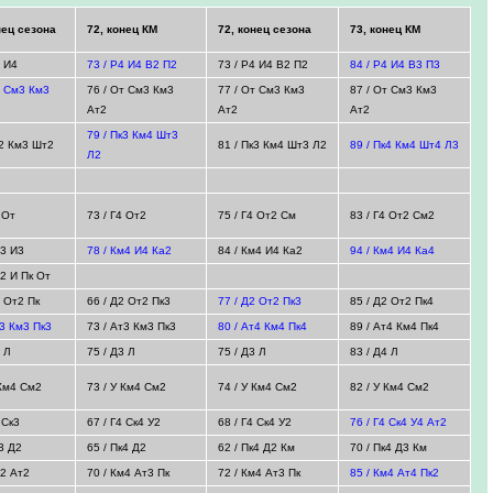
нец сезона
72, конец КМ
72, конец сезона
73, конец КМ
4 И4
73 / Р4 И4 В2 П2
73 / Р4 И4 В2 П2
84 / Р4 И4 В3 П3
т См3 Км3
76 / От См3 Км3
77 / От См3 Км3
87 / От См3 Км3
Ат2
Ат2
Ат2
79 / Пк3 Км4 Шт3
к2 Км3 Шт2
81 / Пк3 Км4 Шт3 Л2
89 / Пк4 Км4 Шт4 Л3
Л2
т
 От
73 / Г4 От2
75 / Г4 От2 См
83 / Г4 От2 См2
м3 И3
78 / Км4 И4 Ка2
84 / Км4 И4 Ка2
94 / Км4 И4 Ка4
м2 И Пк От
2 От2 Пк
66 / Д2 От2 Пк3
77 / Д2 От2 Пк3
85 / Д2 От2 Пк4
т3 Км3 Пк3
73 / Ат3 Км3 Пк3
80 / Ат4 Км4 Пк4
89 / Ат4 Км4 Пк4
2 Л
75 / Д3 Л
75 / Д3 Л
83 / Д4 Л
 Км4 См2
73 / У Км4 См2
74 / У Км4 См2
82 / У Км4 См2
 Ск3
67 / Г4 Ск4 У2
68 / Г4 Ск4 У2
76 / Г4 Ск4 У4 Ат2
к3 Д2
65 / Пк4 Д2
62 / Пк4 Д2 Км
70 / Пк4 Д3 Км
м2 Ат2
70 / Км4 Ат3 Пк
72 / Км4 Ат3 Пк
85 / Км4 Ат4 Пк2