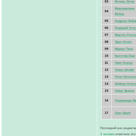
03
Феликс Эггер
Максимилиан
04
Вёбер
05
Андреас Вай
06
Илдирай Унлу
07
Мартин Расн
08
Эрен Келес
09
Маркус Пинк
10
Кристоф Оше
11
Нико Гехрер
12
Томас Штифт
13
Рене Несенсо
14
Фабиан Клин
15
Омер Эравчи
16
Хюдаверди М
17
Луис Шауб
Последний раз редактир
3 человек
отметили это