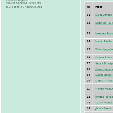
Мвадуи Юнайтед (Танзания)
зам. в сборной Австрии (нац.)
№
Игрок
01
Максимилиан
02
Кристоф Райс
03
Михаель Тамм
04
Марио Кнайсс
05
Тимо Фридри
06
Юлиан Томка
07
Алден Терлер
08
Лукас Валлин
09
Марио Ловре 
10
Матео Стикле
11
Феликс Мандл
12
Юлиан Герхар
13
Хатем Мердж
14
Дениз Эркан