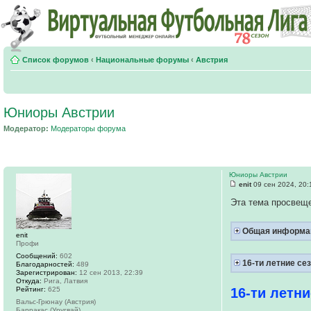
Список форумов
‹
Национальные форумы
‹
Австрия
Юниоры Австрии
Модератор:
Модераторы форума
Юниоры Австрии
enit
09 сен 2024, 20:
Эта тема просвещ
Общая информа
enit
Профи
Сообщений:
602
16-ти летние се
Благодарностей:
489
Зарегистрирован:
12 сен 2013, 22:39
Откуда:
Рига, Латвия
Рейтинг:
625
16-ти летни
Вальс-Грюнау (Австрия)
Барракас (Уругвай)