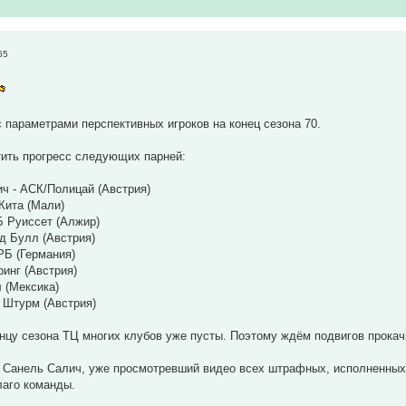
55
 параметрами перспективных игроков на конец сезона 70.
тить прогресс следующих парней:
ч - АСК/Полицай (Австрия)
Кита (Мали)
Б Руиссет (Алжир)
д Булл (Австрия)
РБ (Германия)
ринг (Австрия)
 (Мексика)
 Штурм (Австрия)
онцу сезона ТЦ многих клубов уже пусты. Поэтому ждём подвигов прокач
н Санель Салич, уже просмотревший видео всех штрафных, исполненных
лаго команды.