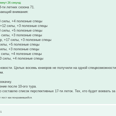
инут 26 секунд:
8-ти летних сезона 71.
вающий внимания:
3 силы, +4 полезные спецы
+12 силы, +3 полезные спецы
8 силы, +5 полезные спецы
 силы, +3 полезные спецы
р, +17 силы, +3 полезные спецы
силы, +5 полезные спецы
силы, +3 полезные спецы
 силы, +4 полезные спецы
0 силы, +4 полезные спецы
новости. Целых восемь юниоров не получили на одной спецвозможности 
ом.
рокачку.
ие после 10-ого тура.
о составлю список перспективных 17-ти леток. Тех, кто будет воевать з
т пост как понравившийся.
01