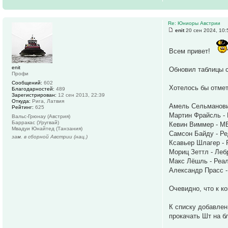
Re: Юниоры Австрии
enit
20 сен 2024, 10:
Всем привет!
enit
Обновил таблицы с
Профи
Сообщений:
602
Хотелось бы отме
Благодарностей:
489
Зарегистрирован:
12 сен 2013, 22:39
Откуда:
Рига, Латвия
Амель Сельманови
Рейтинг:
625
Мартин Фрайсль - 
Вальс-Грюнау (Австрия)
Барракас (Уругвай)
Кевин Виммер - М
Мвадуи Юнайтед (Танзания)
Самсон Байду - Ре
зам. в сборной Австрии (нац.)
Ксавьер Шлагер - 
Мориц Зеттл - Леб
Макс Лёшль - Реал
Александр Прасс -
Очевидно, что к к
К списку добавле
прокачать Шт на б