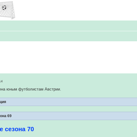
14
ена юным футболистам Австрии.
ция
зона 69
е сезона 70