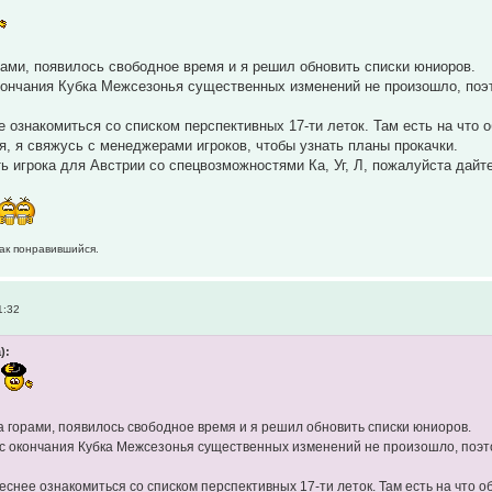
орами, появилось свободное время и я решил обновить списки юниоров.
кончания Кубка Межсезонья существенных изменений не произошло, поэто
е ознакомиться со списком перспективных 17-ти леток. Там есть на что 
, я свяжусь с менеджерами игроков, чтобы узнать планы прокачки.
ть игрока для Австрии со спецвозможностями Ка, Уг, Л, пожалуйста дайт
как понравившийся.
1:32
):
за горами, появилось свободное время и я решил обновить списки юниоров.
 с окончания Кубка Межсезонья существенных изменений не произошло, поэтом
еснее ознакомиться со списком перспективных 17-ти леток. Там есть на что о