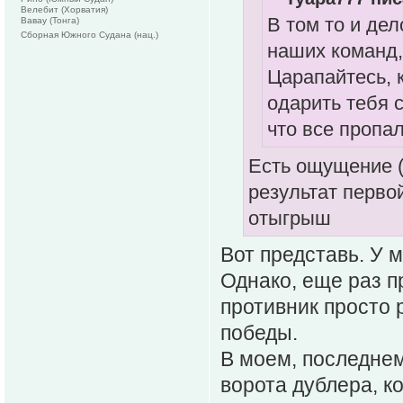
Велебит (Хорватия)
В том то и дел
Вавау (Тонга)
Сборная Южного Судана (нац.)
наших команд,
Царапайтесь, 
одарить тебя 
что все пропал
Есть ощущение (
результат перво
отыгрыш
Вот представь. У 
Однако, еще раз п
противник просто 
победы.
В моем, последнем
ворота дублера, к