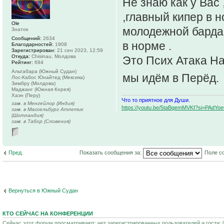
Не знаю как у Вас
,главный кипер в 
Ole
молодежной бардак
Знаток
Сообщений:
2634
в норме .
Благодарностей:
1908
Зарегистрирован:
21 сен 2023, 12:59
Откуда:
Chisinau, Молдова
Это Псих Атака На
Рейтинг:
694
Альтабара (Южный Судан)
мы идём в Перёд.
Лос-Кабос Юнайтед (Мексика)
Зимбру (Молдова)
Маджанг (Южная Корея)
Хаэн (Перу)
Что то приятное для Души.
зам. в Менгейлор (Индия)
https://youtu.be/5taBqemMVKI?si=PAdY
зам. в Массельбург Атлетик
(Шотландия)
зам. в Табор (Словения)
Пред.
Показать сообщения за:
Поле с
Вернуться в Южный Судан
КТО СЕЙЧАС НА КОНФЕРЕНЦИИ
Сейчас этот форум просматривают: нет зарегистрированных пользователей и гости: 