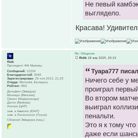
Не певый камбэк
выглядело.
Красава! Удивите
Re: Общение
Ridik
18 апр 2025, 20:13
Ridik
Президент ФФ Мьянмы
Tyapa777 писал
Сообщений:
12204
Благодарностей:
3040
Ничего себе у м
Зарегистрирован:
26 ноя 2013, 21:25
Откуда:
Могилёв, Беларусь
Рейтинг:
863
проиграл первый
Дельфин (Эквадор)
Монкаро (Мексика)
Во втором матче
Орион (Нидерланды)
Дагон (Мьянма)
выиграл коллизи
Анегри (ЦАР)
зам. в Амвоти (ЮАР)
пенальти.
зам. в Лонголонго (Тонга)
Сборная Эквадора (нац.)
Это я к тому что
даже если шансы