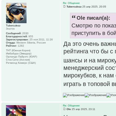
Re: Общение
Tuberculezz
25 апр 2025, 20:05
Ole писал(а):
Смотрю по показ
Tuberculezz
Знаток
приступить в бой
Сообщений:
2030
Благодарностей:
955
Зарегистрирован:
25 ноя 2011, 11:26
Да это очень важн
Откуда:
Western Siberia, Россия
Рейтинг:
1282
рейтинга что бы с
ТНТ (Южная Корея)
Имбабура (Эквадор)
Орландо Пайрэтс (ЮАР)
шансы и на мирок
Сток Сити (Англия)
Ричмонд Киккерс (США)
менеджерский сост
мирокубков, к нам
играть в топовой
Re: Общение
Ole
25 апр 2025, 23:11