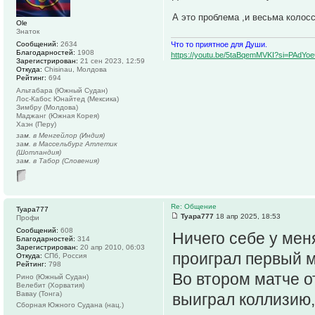
А это проблема ,и весьма коло
Ole
Знаток
Что то приятное для Души.
Сообщений:
2634
Благодарностей:
1908
https://youtu.be/5taBqemMVKI?si=PAdY
Зарегистрирован:
21 сен 2023, 12:59
Откуда:
Chisinau, Молдова
Рейтинг:
694
Альтабара (Южный Судан)
Лос-Кабос Юнайтед (Мексика)
Зимбру (Молдова)
Маджанг (Южная Корея)
Хаэн (Перу)
зам. в Менгейлор (Индия)
зам. в Массельбург Атлетик
(Шотландия)
зам. в Табор (Словения)
Re: Общение
Tyapa777
Tyapa777
18 апр 2025, 18:53
Профи
Сообщений:
608
Ничего себе у мен
Благодарностей:
314
Зарегистрирован:
20 апр 2010, 06:03
проиграл первый м
Откуда:
СПб, Россия
Рейтинг:
798
Во втором матче о
Рино (Южный Судан)
Велебит (Хорватия)
Вавау (Тонга)
выиграл коллизию, 
Сборная Южного Судана (нац.)