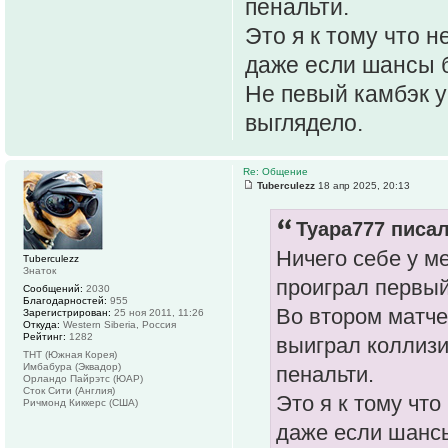
пенальти.
Это я к тому что н
даже если шансы б
Не певый камбэк у
выглядело.
Re: Общение
Tuberculezz
18 апр 2025, 20:13
Tyapa777 писал
Ничего себе у м
Tuberculezz
Знаток
проиграл первый
Сообщений:
2030
Благодарностей:
955
Во втором матче
Зарегистрирован:
25 ноя 2011, 11:26
Откуда:
Western Siberia, Россия
Рейтинг:
1282
выиграл коллизи
ТНТ (Южная Корея)
Имбабура (Эквадор)
пенальти.
Орландо Пайрэтс (ЮАР)
Сток Сити (Англия)
Это я к тому что
Ричмонд Киккерс (США)
даже если шансы