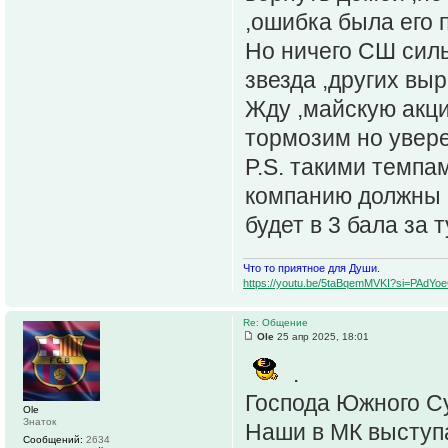
,ошибка была его 
Но ничего СШ силь
звезда ,других выр
Жду ,майскую акци
тормозим но увере
P.S. такими темпа
компанию должны 
будет в 3 бала за 
Что то приятное для Души.
https://youtu.be/5taBqemMVKI?si=PAdY
Re: Общение
Ole
25 апр 2025, 18:01
.
Господа Южного Су
Ole
Знаток
Наши в МК выступа
Сообщений:
2634