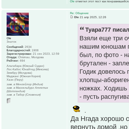
Ole
отметил этот пост как понравившийся
Re: Общение
Ole
21 апр 2025, 12:26
Tyapa777 писал
Взяли еще три о
Ole
Знаток
нашим юношам п
Сообщений:
2634
Благодарностей:
1908
был, по фото - 
Зарегистрирован:
21 сен 2023, 12:59
Откуда:
Chisinau, Молдова
Рейтинг:
694
брутален - запле
Альтабара (Южный Судан)
Лос-Кабос Юнайтед (Мексика)
Годик довелось 
Зимбру (Молдова)
Маджанг (Южная Корея)
хлопцы-абориген
Хаэн (Перу)
зам. в Менгейлор (Индия)
ножках. Ходишь 
зам. в Массельбург Атлетик
(Шотландия)
зам. в Табор (Словения)
- пусть распугив
.
Да Нгада хорошо с
вернуть домой ,но