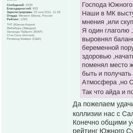
Господа Южного 
Сообщений:
2030
Благодарностей:
955
Наши в МК высту
Зарегистрирован:
25 ноя 2011, 11:26
Откуда:
Western Siberia, Россия
Рейтинг:
1282
мнения ,или ску
ТНТ (Южная Корея)
Имбабура (Эквадор)
Я один глаголю ,
Орландо Пайрэтс (ЮАР)
Сток Сити (Англия)
выровнял баланс
Ричмонд Киккерс (США)
беременной пору
здоровью ,начат
поменял место ж
быть и получать
Атмосфера ,но Са
Так что айда и п
Да пожелаем удач
коллизии нас с Са
Конечно общими у
рейтинг Южного Су