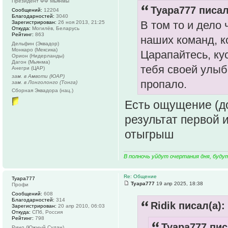
Президент ФФ Мьянмы
Tyapa777 писал
Сообщений:
12204
Благодарностей:
3040
В том то и дело 
Зарегистрирован:
26 ноя 2013, 21:25
Откуда:
Могилёв, Беларусь
Рейтинг:
863
наших команд, к
Дельфин (Эквадор)
Монкаро (Мексика)
Царапайтесь, ку
Орион (Нидерланды)
Дагон (Мьянма)
тебя своей улыбк
Анегри (ЦАР)
зам. в Амвоти (ЮАР)
пропало.
зам. в Лонголонго (Тонга)
Сборная Эквадора (нац.)
Есть ощущение (до
результат первой 
отыгрыш
В полночь уйдут очертания дня, буду
Re: Общение
Tyapa777
Tyapa777
19 апр 2025, 18:38
Профи
Сообщений:
608
Благодарностей:
314
Ridik писал(а):
Зарегистрирован:
20 апр 2010, 06:03
Откуда:
СПб, Россия
Рейтинг:
798
Tyapa777 пис
Рино (Южный Судан)