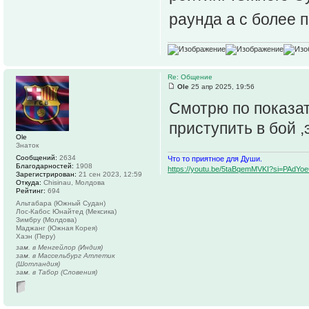
раунда а с более 
Re: Общение
Ole
25 апр 2025, 19:56
Смотрю по показа
приступить в бой ,
Ole
Знаток
Сообщений:
2634
Что то приятное для Души.
Благодарностей:
1908
https://youtu.be/5taBqemMVKI?si=PAdY
Зарегистрирован:
21 сен 2023, 12:59
Откуда:
Chisinau, Молдова
Рейтинг:
694
Альтабара (Южный Судан)
Лос-Кабос Юнайтед (Мексика)
Зимбру (Молдова)
Маджанг (Южная Корея)
Хаэн (Перу)
зам. в Менгейлор (Индия)
зам. в Массельбург Атлетик
(Шотландия)
зам. в Табор (Словения)