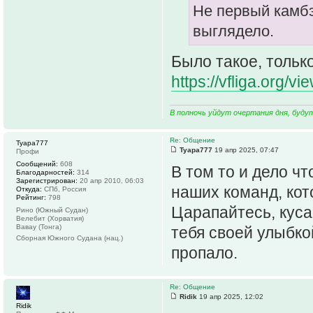
Не первый камбэ
выглядело.
Было такое, только
https://vfliga.org/v
В полночь уйдут очертания дня, буду
Re: Общение
Tyapa777
Tyapa777
19 апр 2025, 07:47
Профи
Сообщений:
608
В том то и дело чт
Благодарностей:
314
Зарегистрирован:
20 апр 2010, 06:03
наших команд, кот
Откуда:
СПб, Россия
Рейтинг:
798
Царапайтесь, куса
Рино (Южный Судан)
Велебит (Хорватия)
Вавау (Тонга)
тебя своей улыбкой
Сборная Южного Судана (нац.)
пропало.
Re: Общение
Ridik
19 апр 2025, 12:02
Ridik