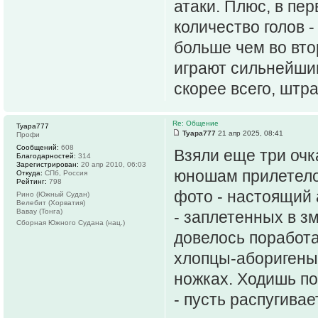
атаки. Плюс, в пе
количество голов 
больше чем во вто
играют сильнейшим
скорее всего, штр
Re: Общение
Tyapa777
Tyapa777
21 апр 2025, 08:41
Профи
Сообщений:
608
Взяли еще три очк
Благодарностей:
314
Зарегистрирован:
20 апр 2010, 06:03
юношам прилетело
Откуда:
СПб, Россия
Рейтинг:
798
фото - настоящий
Рино (Южный Судан)
Велебит (Хорватия)
Вавау (Тонга)
- заплетенных в зм
Сборная Южного Судана (нац.)
довелось поработа
хлопцы-аборигены
ножках. Ходишь по
- пусть распугива