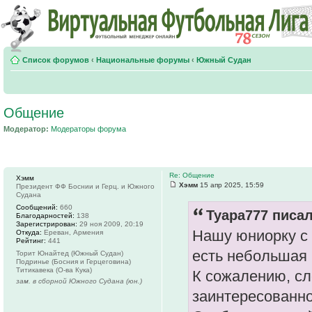
Список форумов
‹
Национальные форумы
‹
Южный Судан
Общение
Модератор:
Модераторы форума
Re: Общение
Хэмм
Хэмм
15 апр 2025, 15:59
Президент ФФ Боснии и Герц. и Южного
Судана
Сообщений:
660
Tyapa777 писал
Благодарностей:
138
Зарегистрирован:
29 ноя 2009, 20:19
Нашу юниорку с 
Откуда:
Ереван, Армения
Рейтинг:
441
есть небольшая 
Торит Юнайтед (Южный Судан)
Подринье (Босния и Герцеговина)
Титикавека (О-ва Кука)
К сожалению, сл
зам. в сборной Южного Судана (юн.)
заинтересованно