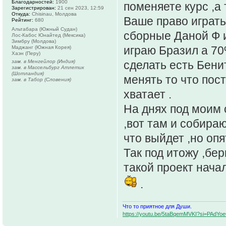
Благодарностей:
1900
поменяете курс ,а 
Зарегистрирован:
21 сен 2023, 12:59
Откуда:
Chisinau, Молдова
Ваше право играть
Рейтинг:
680
Альтабара (Южный Судан)
сборные Даной Ф и
Лос-Кабос Юнайтед (Мексика)
Зимбру (Молдова)
играю Бразил а 70
Маджанг (Южная Корея)
Хаэн (Перу)
зам. в Менгейлор (Индия)
сделать есть Бени
зам. в Массельбург Атлетик
(Шотландия)
менять то что пост
зам. в Табор (Словения)
хватает .
На днях под моим 
,вот там и собира
что выйдет ,но опя
Так под итожу ,бер
такой проект начал
.
Что то приятное для Души.
https://youtu.be/5taBqemMVKI?si=PAdY