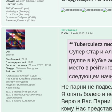
Откуда:
Western Siberia, Россия
Рейтинг:
1282
ТНТ (Южная Корея)
Имбабура (Эквадор)
Сток Сити (Англия)
Орландо Пайрэтс (ЮАР)
Ричмонд Киккерс (США)
Re: Общение
Ole
13 май 2025, 23:14
Tuberculezz пис
Супер Стар и Ал
Ole
Знаток
группе в Кубке
Сообщений:
2619
Благодарностей:
1900
Зарегистрирован:
21 сен 2023, 12:59
место в рейтинг
Откуда:
Chisinau, Молдова
Рейтинг:
680
следующем начи
Альтабара (Южный Судан)
Лос-Кабос Юнайтед (Мексика)
Зимбру (Молдова)
Маджанг (Южная Корея)
Не парни не подве
Хаэн (Перу)
зам. в Менгейлор (Индия)
Я опять болею и не
зам. в Массельбург Атлетик
(Шотландия)
Верю в Вас Парни 
зам. в Табор (Словения)
кому Нас представ