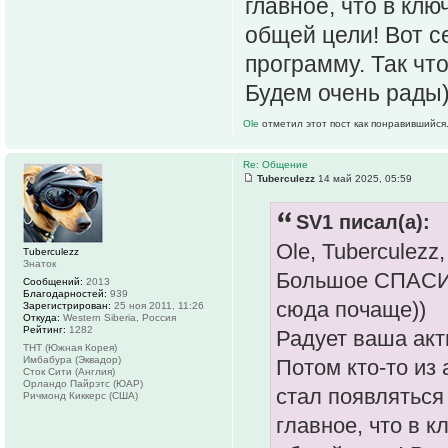
главное, что в кл
общей цели! Вот с
программу. Так что
Будем очень рады
Ole
отметил этот пост как понравившийся
Re: Общение
Tuberculezz
14 май 2025, 05:59
SV1 писал(а):
Ole, Tuberculezz,
Tuberculezz
Знаток
Большое СПАСИБ
Сообщений:
2013
Благодарностей:
939
сюда почаще))
Зарегистрирован:
25 ноя 2011, 11:26
Откуда:
Western Siberia, Россия
Рейтинг:
1282
Радует ваша акт
ТНТ (Южная Корея)
Имбабура (Эквадор)
Потом кто-то из
Сток Сити (Англия)
Орландо Пайрэтс (ЮАР)
стал появляться 
Ричмонд Киккерс (США)
главное, что в 