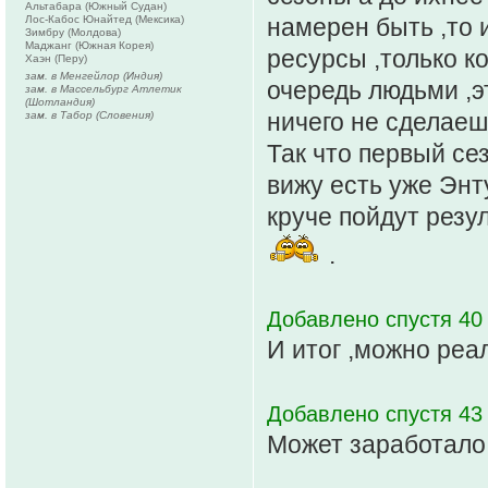
Альтабара (Южный Судан)
Лос-Кабос Юнайтед (Мексика)
намерен быть ,то и
Зимбру (Молдова)
Маджанг (Южная Корея)
ресурсы ,только к
Хаэн (Перу)
зам. в Менгейлор (Индия)
очередь людьми ,э
зам. в Массельбург Атлетик
(Шотландия)
ничего не сделаеш
зам. в Табор (Словения)
Так что первый се
вижу есть уже Энт
круче пойдут резу
.
Добавлено спустя 40 
И итог ,можно реа
Добавлено спустя 43
Может заработало