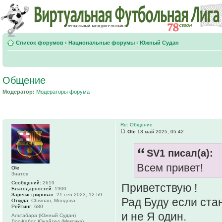
Список форумов
‹
Национальные форумы
‹
Южный Судан
Общение
Модератор:
Модераторы форума
Re: Общение
Ole
13 май 2025, 05:42
SV1 писал(а):
Всем привет!
Ole
Знаток
Сообщений:
2619
Приветствую !
Благодарностей:
1900
Зарегистрирован:
21 сен 2023, 12:59
Рад Буду если ста
Откуда:
Chisinau, Молдова
Рейтинг:
680
и не Я один.
Альтабара (Южный Судан)
Лос-Кабос Юнайтед (Мексика)