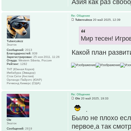
Азия как раз свобо
Re: Общение
Tuberculezz
20 май 2025, 12:39
Мир тесен! Игров
Tuberculezz
Знаток
Сообщений:
2013
Какой план развит
Благодарностей:
939
Зарегистрирован:
25 ноя 2011, 11:26
Откуда:
Western Siberia, Россия
Рейтинг:
1282
ТНТ (Южная Корея)
Имбабура (Эквадор)
Сток Сити (Англия)
Орландо Пайрэтс (ЮАР)
Ричмонд Киккерс (США)
Re: Общение
Ole
20 май 2025, 19:33
.
Было не плохо есл
Ole
Знаток
первое,а так смот
Сообщений:
2619