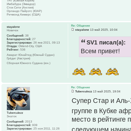
ТНТ (Южная Корея)
Имбабура (Эквадор)
Сток Сити (Англия)
Орландо Пайрэтс (ЮАР)
Ричмонд Киккерс (США)
Re: Общение
stayalone
stayalone
13 май 2025, 10:04
Новичок
Сообщений:
38
Благодарностей:
27
SV1 писал(а):
Зарегистрирован:
26 янв 2021, 09:13
Откуда:
Oklend-City, США
Всем привет!
Рейтинг:
536
Амарат Юнайтед (Южный Судан)
Грёдиг (Австрия)
Сборная Южного Судана (юн.)
Re: Общение
Tuberculezz
13 май 2025, 19:04
Супер Стар и Аль-
группе в Кубке а
Tuberculezz
Знаток
место в рейтинге 
Сообщений:
2013
Благодарностей:
939
следующем начина
Зарегистрирован:
25 ноя 2011, 11:26