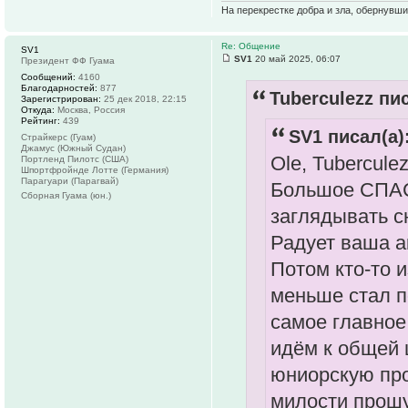
На перекрестке добра и зла, обернувши
Re: Общение
SV1
SV1
20 май 2025, 06:07
Президент ФФ Гуама
Сообщений:
4160
Благодарностей:
877
Tuberculezz пис
Зарегистрирован:
25 дек 2018, 22:15
Откуда:
Москва, Россия
Рейтинг:
439
SV1 писал(а)
Страйкерс (Гуам)
Джамус (Южный Судан)
Ole, Tuberculez
Портленд Пилотс (США)
Шпортфройнде Лотте (Германия)
Парагуари (Парагвай)
Большое СПАС
Сборная Гуама (юн.)
заглядывать с
Радует ваша а
Потом кто-то 
меньше стал по
самое главное
идём к общей 
юниорскую про
милости прошу