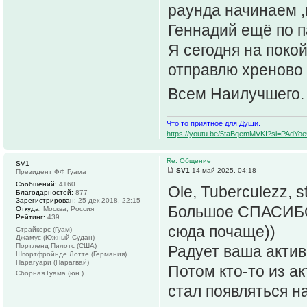
раунда начинаем ,н
Геннадий ещё по п
Я сегодня на поко
отправлю хреново 
Всем Наилучшего
Что то приятное для Души.
https://youtu.be/5taBqemMVKI?si=PAdY
Re: Общение
SV1
SV1
14 май 2025, 04:18
Президент ФФ Гуама
Сообщений:
4160
Ole, Tuberculezz, s
Благодарностей:
877
Зарегистрирован:
25 дек 2018, 22:15
Большое СПАСИБО 
Откуда:
Москва, Россия
Рейтинг:
439
сюда почаще))
Страйкерс (Гуам)
Джамус (Южный Судан)
Портленд Пилотс (США)
Радует ваша актив
Шпортфройнде Лотте (Германия)
Парагуари (Парагвай)
Потом кто-то из а
Сборная Гуама (юн.)
стал появляться на