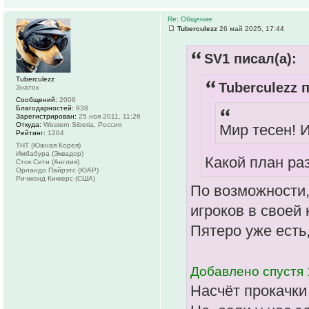
Re: Общение
Tuberculezz
26 май 2025, 17:44
SV1 писал(а):
Tuberculezz
Tuberculezz п
Знаток
Сообщений:
2008
Благодарностей:
938
Зарегистрирован:
25 ноя 2011, 11:26
Откуда:
Western Siberia, Россия
Мир тесен! И
Рейтинг:
1264
ТНТ (Южная Корея)
Имбабура (Эквадор)
Какой план ра
Сток Сити (Англия)
Орландо Пайрэтс (ЮАР)
Ричмонд Киккерс (США)
По возможности,
игроков в своей 
Пятеро уже есть,
Добавлено спустя 
Насчёт прокачки 