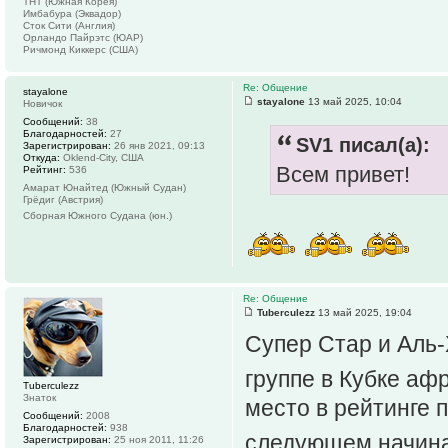
ТНТ (Южная Корея)
Имбабура (Эквадор)
Сток Сити (Англия)
Орландо Пайрэтс (ЮАР)
Ричмонд Киккерс (США)
Re: Общение
stayalone
stayalone
13 май 2025, 10:04
Новичок
Сообщений:
38
Благодарностей:
27
SV1 писал(а):
Зарегистрирован:
26 янв 2021, 09:13
Откуда:
Oklend-City, США
Всем привет!
Рейтинг:
536
Амарат Юнайтед (Южный Судан)
Грёдиг (Австрия)
Сборная Южного Судана (юн.)
Re: Общение
Tuberculezz
13 май 2025, 19:04
Супер Стар и Аль-
группе в Кубке а
Tuberculezz
Знаток
место в рейтинге 
Сообщений:
2008
Благодарностей:
938
следующем начина
Зарегистрирован:
25 ноя 2011, 11:26