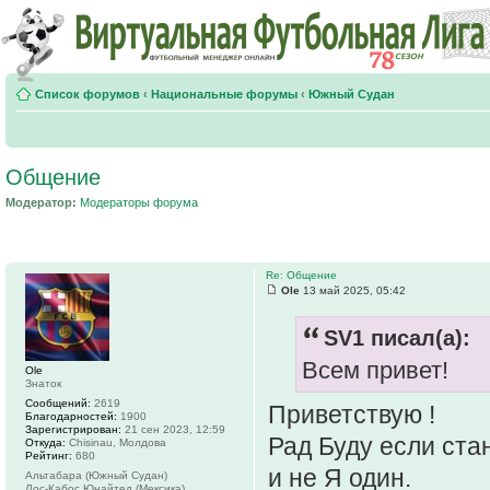
Список форумов
‹
Национальные форумы
‹
Южный Судан
Общение
Модератор:
Модераторы форума
Re: Общение
Ole
13 май 2025, 05:42
SV1 писал(а):
Всем привет!
Ole
Знаток
Сообщений:
2619
Приветствую !
Благодарностей:
1900
Зарегистрирован:
21 сен 2023, 12:59
Рад Буду если ста
Откуда:
Chisinau, Молдова
Рейтинг:
680
и не Я один.
Альтабара (Южный Судан)
Лос-Кабос Юнайтед (Мексика)