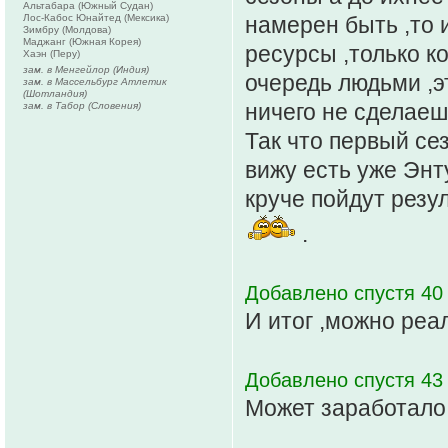
Альтабара (Южный Судан)
Лос-Кабос Юнайтед (Мексика)
намерен быть ,то и
Зимбру (Молдова)
Маджанг (Южная Корея)
ресурсы ,только к
Хаэн (Перу)
зам. в Менгейлор (Индия)
очередь людьми ,э
зам. в Массельбург Атлетик
(Шотландия)
ничего не сделаеш
зам. в Табор (Словения)
Так что первый се
вижу есть уже Энт
круче пойдут резу
.
Добавлено спустя 40 
И итог ,можно реа
Добавлено спустя 43
Может заработало