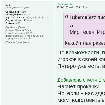
Re: Общение
SV1
SV1
26 май 2025, 14:44
Президент ФФ Гуама
Сообщений:
4160
Благодарностей:
877
Tuberculezz пис
Зарегистрирован:
25 дек 2018, 22:15
Откуда:
Москва, Россия
Рейтинг:
439
Страйкерс (Гуам)
Джамус (Южный Судан)
Мир тесен! Игр
Портленд Пилотс (США)
Шпортфройнде Лотте (Германия)
Парагуари (Парагвай)
Какой план разв
Сборная Гуама (юн.)
По возможности, п
игроков в своей ко
Пятеро уже есть, в
Добавлено спустя 1 м
Насчёт прокачки - 
Но, если у нас зд
могу подготовить 