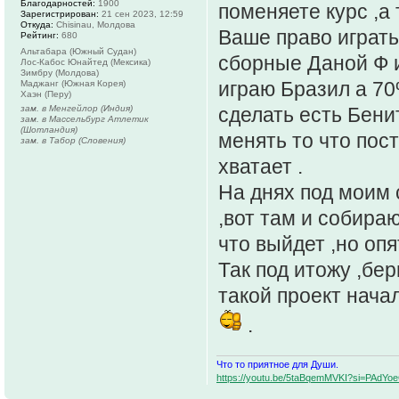
Благодарностей:
1900
поменяете курс ,а 
Зарегистрирован:
21 сен 2023, 12:59
Откуда:
Chisinau, Молдова
Ваше право играть
Рейтинг:
680
Альтабара (Южный Судан)
сборные Даной Ф и
Лос-Кабос Юнайтед (Мексика)
Зимбру (Молдова)
играю Бразил а 70
Маджанг (Южная Корея)
Хаэн (Перу)
зам. в Менгейлор (Индия)
сделать есть Бени
зам. в Массельбург Атлетик
(Шотландия)
менять то что пост
зам. в Табор (Словения)
хватает .
На днях под моим 
,вот там и собира
что выйдет ,но опя
Так под итожу ,бер
такой проект начал
.
Что то приятное для Души.
https://youtu.be/5taBqemMVKI?si=PAdY