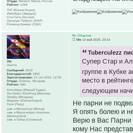
Откуда:
Western Siberia, Россия
Рейтинг:
1264
ТНТ (Южная Корея)
Имбабура (Эквадор)
Сток Сити (Англия)
Орландо Пайрэтс (ЮАР)
Ричмонд Киккерс (США)
Re: Общение
Ole
13 май 2025, 23:14
Tuberculezz пис
Супер Стар и Ал
Ole
Знаток
группе в Кубке
Сообщений:
2619
Благодарностей:
1900
Зарегистрирован:
21 сен 2023, 12:59
место в рейтинг
Откуда:
Chisinau, Молдова
Рейтинг:
680
следующем начи
Альтабара (Южный Судан)
Лос-Кабос Юнайтед (Мексика)
Зимбру (Молдова)
Маджанг (Южная Корея)
Не парни не подве
Хаэн (Перу)
зам. в Менгейлор (Индия)
Я опять болею и не
зам. в Массельбург Атлетик
(Шотландия)
Верю в Вас Парни 
зам. в Табор (Словения)
кому Нас представ