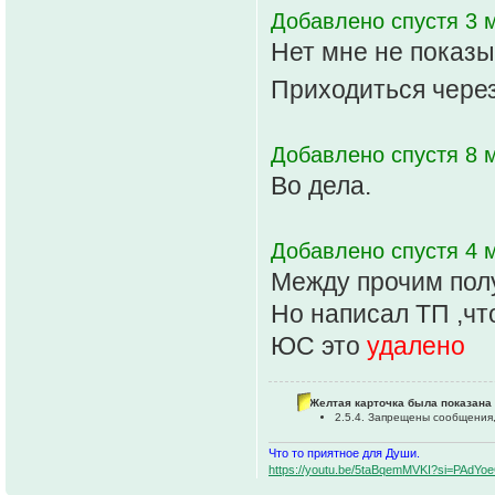
Добавлено спустя 3 м
Нет мне не показы
Приходиться чере
Добавлено спустя 8 м
Во дела.
Добавлено спустя 4 м
Между прочим полу
Но написал ТП ,чт
ЮС это
удалено
Желтая карточка была показана 
2.5.4. Запрещены сообщения,
Что то приятное для Души.
https://youtu.be/5taBqemMVKI?si=PAdY