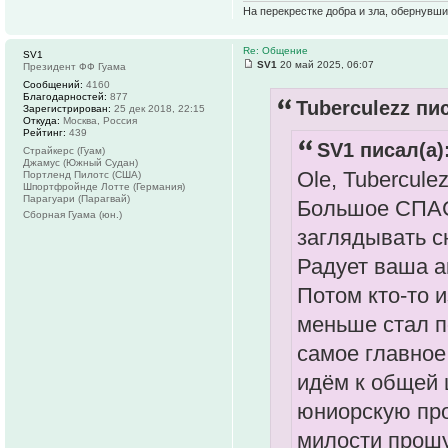
На перекрестке добра и зла, обернувши
Re: Общение
SV1
SV1
20 май 2025, 06:07
Президент ФФ Гуама
Сообщений:
4160
Благодарностей:
877
Tuberculezz пис
Зарегистрирован:
25 дек 2018, 22:15
Откуда:
Москва, Россия
Рейтинг:
439
SV1 писал(а)
Страйкерс (Гуам)
Джамус (Южный Судан)
Ole, Tuberculez
Портленд Пилотс (США)
Шпортфройнде Лотте (Германия)
Парагуари (Парагвай)
Большое СПАС
Сборная Гуама (юн.)
заглядывать с
Радует ваша а
Потом кто-то 
меньше стал по
самое главное
идём к общей 
юниорскую про
милости прошу