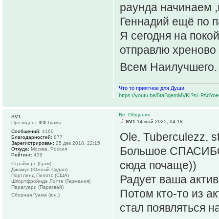
раунда начинаем ,н
Геннадий ещё по п
Я сегодня на поко
отправлю хреново 
Всем Наилучшего
Что то приятное для Души.
https://youtu.be/5taBqemMVKI?si=PAdY
Re: Общение
SV1
SV1
14 май 2025, 04:18
Президент ФФ Гуама
Сообщений:
4160
Ole, Tuberculezz, s
Благодарностей:
877
Зарегистрирован:
25 дек 2018, 22:15
Большое СПАСИБО 
Откуда:
Москва, Россия
Рейтинг:
439
сюда почаще))
Страйкерс (Гуам)
Джамус (Южный Судан)
Портленд Пилотс (США)
Радует ваша актив
Шпортфройнде Лотте (Германия)
Парагуари (Парагвай)
Потом кто-то из а
Сборная Гуама (юн.)
стал появляться на