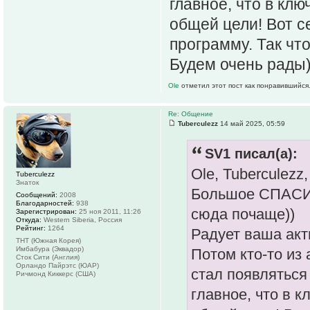
главное, что в кл
общей цели! Вот с
программу. Так что
Будем очень рады
Ole
отметил этот пост как понравившийся
Re: Общение
Tuberculezz
14 май 2025, 05:59
SV1 писал(а):
Ole, Tuberculezz,
Tuberculezz
Знаток
Большое СПАСИБ
Сообщений:
2008
Благодарностей:
938
сюда почаще))
Зарегистрирован:
25 ноя 2011, 11:26
Откуда:
Western Siberia, Россия
Рейтинг:
1264
Радует ваша акт
ТНТ (Южная Корея)
Имбабура (Эквадор)
Потом кто-то из
Сток Сити (Англия)
Орландо Пайрэтс (ЮАР)
стал появляться 
Ричмонд Киккерс (США)
главное, что в 