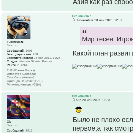
Азия как раз свобо
Re: Общение
Tuberculezz
20 май 2025, 12:39
Мир тесен! Игров
Tuberculezz
Знаток
Сообщений:
2008
Какой план развит
Благодарностей:
938
Зарегистрирован:
25 ноя 2011, 11:26
Откуда:
Western Siberia, Россия
Рейтинг:
1264
ТНТ (Южная Корея)
Имбабура (Эквадор)
Сток Сити (Англия)
Орландо Пайрэтс (ЮАР)
Ричмонд Киккерс (США)
Re: Общение
Ole
20 май 2025, 19:33
.
Было не плохо есл
Ole
Знаток
первое,а так смот
Сообщений:
2619