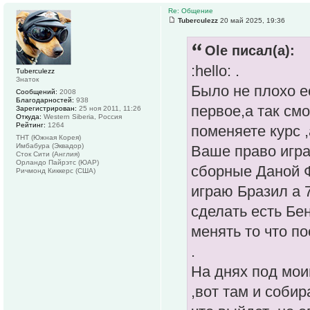
Re: Общение
Tuberculezz
20 май 2025, 19:36
Ole писал(а):
:hello: .
Tuberculezz
Знаток
Было не плохо е
Сообщений:
2008
Благодарностей:
938
первое,а так см
Зарегистрирован:
25 ноя 2011, 11:26
Откуда:
Western Siberia, Россия
Рейтинг:
1264
поменяете курс ,
ТНТ (Южная Корея)
Имбабура (Эквадор)
Ваше право игра
Сток Сити (Англия)
Орландо Пайрэтс (ЮАР)
сборные Даной Ф
Ричмонд Киккерс (США)
играю Бразил а 
сделать есть Бе
менять то что по
.
На днях под мои
,вот там и соби