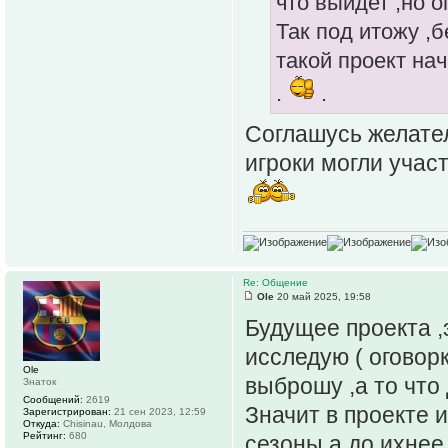
что выйдет ,но о
Так под итожу ,б
такой проект на
.
.
Соглашусь желател
игроки могли учас
Re: Общение
Ole
20 май 2025, 19:58
Будущее проекта ,э
исследую ( оговорк
Ole
выброшу ,а то что 
Знаток
Сообщений:
2619
Значит в проекте 
Зарегистрирован:
21 сен 2023, 12:59
Откуда:
Chisinau, Молдова
Рейтинг:
680
сезоны а до ихнее