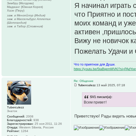
Зимбру (Молдова)
Я начинал играть 
Маджанг (Южная Корея)
Хаэн (Перу)
что Приятно и пос
зам. в Менгейлор (Индия)
зам. в Массельбург Атлетик
моих команд и уже
(Шотландия)
зам. в Табор (Словения)
активен ,пришлось
Вижу не новичок ка
Пожелать Удачи и
Что то приятное для Души.
https://youtu.be/5taBqemMVKI?si=PAdY
Re: Общение
Tuberculezz
13 май 2025, 07:18
SV1 писал(а):
Всем привет!
Tuberculezz
Знаток
Приветствую! Рады видеть нов
Сообщений:
2008
Благодарностей:
938
Зарегистрирован:
25 ноя 2011, 11:26
Откуда:
Western Siberia, Россия
Рейтинг:
1264