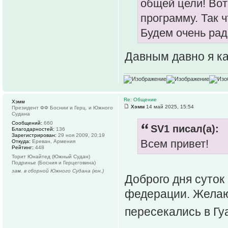
общей цели! Вот
программу. Так ч
Будем очень рад
Давным давно я ка
Re: Общение
Хэмм
Хэмм
14 май 2025, 15:54
Президент ФФ Боснии и Герц. и Южного
Судана
Сообщений:
660
SV1 писал(а):
Благодарностей:
136
Зарегистрирован:
29 ноя 2009, 20:19
Всем привет!
Откуда:
Ереван, Армения
Рейтинг:
448
Торит Юнайтед (Южный Судан)
Подринье (Босния и Герцеговина)
зам. в сборной Южного Судана (юн.)
Доброго дня суток
федерации. Желаю 
пересекались в Гу