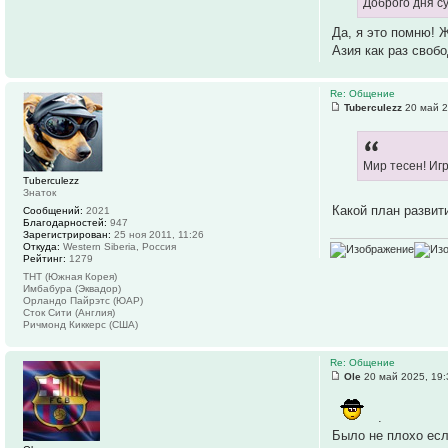
Доброго дня с
Да, я это помню! 
Азия как раз свобо
Re: Общение
Tuberculezz
20 май 2
Мир тесен! Игр
Tuberculezz
Знаток
Какой план развит
Сообщений:
2021
Благодарностей:
947
Зарегистрирован:
25 ноя 2011, 11:26
Откуда:
Western Siberia, Россия
Рейтинг:
1279
ТНТ (Южная Корея)
Имбабура (Эквадор)
Орландо Пайрэтс (ЮАР)
Сток Сити (Англия)
Ричмонд Киккерс (США)
Re: Общение
Ole
20 май 2025, 19:
.
Было не плохо есл