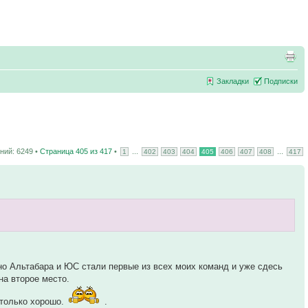
Закладки
Подписки
ий: 6249 •
Страница
405
из
417
•
...
...
1
402
403
404
405
406
407
408
417
нно Альтабара и ЮС стали первые из всех моих команд и уже сдесь
на второе место.
 только хорошо.
.