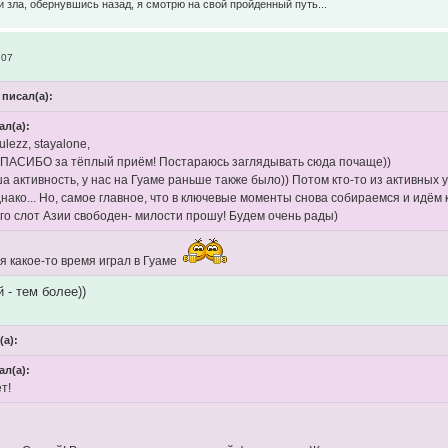
и зла, обернувшись назад, я смотрю на свой пройденный путь...
:07
 писал(а):
ал(а):
ulezz, stayalone,
ПАСИБО за тёплый приём! Постараюсь заглядывать сюда почаще))
а активность, у нас на Гуаме раньше также было)) Потом кто-то из активных 
днако... Но, самое главное, что в ключевые моменты снова собираемся и идём
кого слот Азии свободен- милости прошу! Будем очень рады)
я какое-то время играл в Гуаме
 - тем более))
(а):
ал(а):
т!