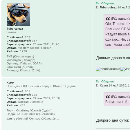
Re: Общение
Tuberculezz
14 май 2
SV1 писал(а
Ole, Tuberculez
Tuberculezz
Большое СПАС
Знаток
Радует ваша а
Сообщений:
2021
однако... Но, 
Благодарностей:
947
Зарегистрирован:
25 ноя 2011, 11:26
слот Азии сво
Откуда:
Western Siberia, Россия
Рейтинг:
1279
ТНТ (Южная Корея)
Давным давно я ка
Имбабура (Эквадор)
Орландо Пайрэтс (ЮАР)
Сток Сити (Англия)
Ричмонд Киккерс (США)
Re: Общение
Хэмм
Хэмм
14 май 2025, 1
Президент ФФ Боснии и Герц. и Южного Судана
Сообщений:
661
Благодарностей:
138
SV1 писал(а
Зарегистрирован:
29 ноя 2009, 20:19
Всем привет!
Откуда:
Ереван, Армения
Рейтинг:
442
Торит Юнайтед (Южный Судан)
Подринье (Босния и Герцеговина)
зам. в сборной Южного Судана (юн.)
Доброго дня суток