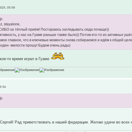
025, 05:59
):
z, stayalone,
ИБО за тёплый приём! Постараюсь заглядывать сюда почаще))
ктивность, у нас на Гуаме раньше также было)) Потом кто-то из активных ушё
самое главное, что в ключевые моменты снова собираемся и идём к общей цели!
боден- милости прошу! Будем очень рады)
кое-то время играл в Гуаме
5:54
):
 Сергей! Рад приветствовать в нашей федерации. Желаю удачи во всех н