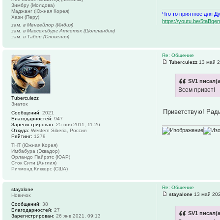
Зимбру (Молдова)
Маджанг (Южная Корея)
Что то приятное для Д
Хаэн (Перу)
https://youtu.be/5ta
зам. в Менгейлор (Индия)
зам. в Массельбург Атлетик (Шотландия)
зам. в Табор (Словения)
Re: Общение
Tuberculezz
13 май 2
SV1 писал(а
Всем привет!
Tuberculezz
Знаток
Приветствую! Рад
Сообщений:
2021
Благодарностей:
947
Зарегистрирован:
25 ноя 2011, 11:26
Откуда:
Western Siberia, Россия
Рейтинг:
1279
ТНТ (Южная Корея)
Имбабура (Эквадор)
Орландо Пайрэтс (ЮАР)
Сток Сити (Англия)
Ричмонд Киккерс (США)
Re: Общение
stayalone
stayalone
13 май 202
Новичок
Сообщений:
38
Благодарностей:
27
SV1 писал(а
Зарегистрирован:
26 янв 2021, 09:13