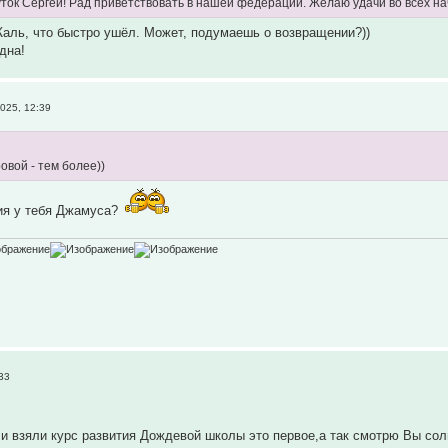
уток Сергей! Рад приветствовать в нашей федерации. Желаю удачи во всех нач
Жаль, что быстро ушёл. Может, подумаешь о возвращении?))
дна!
025, 12:39
овой - тем более))
ия у тебя Джамуса?
33
и взяли курс развития Дождевой школы это первое,а так смотрю Вы солн