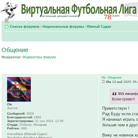
Список форумов
‹
Национальные форумы
‹
Южный Судан
Общение
Модератор:
Модераторы форума
Re: Общение
Ole
13 май 2025, 05:
SV1 писал(а
Всем привет!
Ole
Приветствую !
Знаток
Рад Буду если ста
Сообщений:
2628
Благодарностей:
1902
Я начинал играть 
Зарегистрирован:
21 сен 2023, 12:59
больше чем в друг
Откуда:
Chisinau, Молдова
Рейтинг:
693
Альтабара (Южный Судан)
Вижу не новичок к
Лос-Кабос Юнайтед (Мексика)