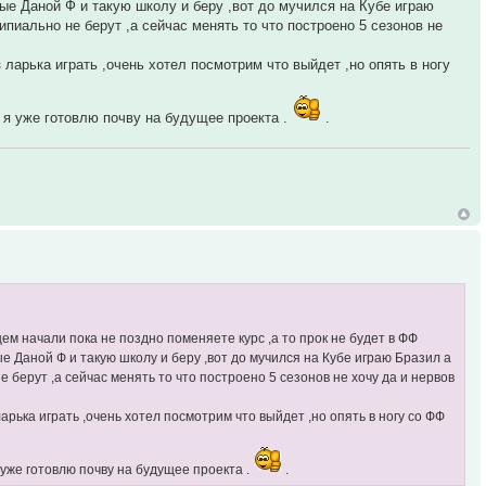
ные Даной Ф и такую школу и беру ,вот до мучился на Кубе играю
пиально не берут ,а сейчас менять то что построено 5 сезонов не
ларька играть ,очень хотел посмотрим что выйдет ,но опять в ногу
де я уже готовлю почву на будущее проекта .
.
м начали пока не поздно поменяете курс ,а то прок не будет в ФФ
е Даной Ф и такую школу и беру ,вот до мучился на Кубе играю Бразил а
берут ,а сейчас менять то что построено 5 сезонов не хочу да и нервов
рька играть ,очень хотел посмотрим что выйдет ,но опять в ногу со ФФ
я уже готовлю почву на будущее проекта .
.