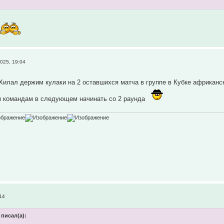
025, 19:04
Хилал держим кулаки на 2 оставшихся матча в группе в Кубке африкан
м командам в следующем начинать со 2 раунда
14
 писал(а):