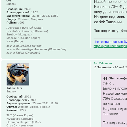
Ole
Нашей ,но конечно
Знаток
Бразил а 70% Ф до
Сообщений:
2628
хочу да и нервов н
Благодарностей:
1902
Зарегистрирован:
21 сен 2023, 12:59
На днях под моим 
Откуда:
Chisinau, Молдова
со ФФ Танзании .
Рейтинг:
693
Альтабара (Южный Судан)
Так под итожу ,бер
Лос-Кабос Юнайтед (Мексика)
Зимбру (Молдова)
Маджанг (Южная Корея)
Хаэн (Перу)
Что то приятное для Д
https://youtu.be/5ta
зам. в Менгейлор (Индия)
зам. в Массельбург Атлетик (Шотландия)
зам. в Табор (Словения)
Re: Общение
Tuberculezz
20 май 2
Ole писал(а
:hello: .
Tuberculezz
Было не плохо
Знаток
Нашей ,но коне
Сообщений:
2021
70% Ф дождеви
Благодарностей:
947
Зарегистрирован:
25 ноя 2011, 11:26
не хватает .
Откуда:
Western Siberia, Россия
На днях под м
Рейтинг:
1279
Танзании .
ТНТ (Южная Корея)
Имбабура (Эквадор)
Орландо Пайрэтс (ЮАР)
Так под итожу 
Сток Сити (Англия)