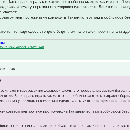
 это Ваше право играть как хотите но ,я обычно смотрю как играют сбор
ждевики и немогу нормального сборника сделать есть Бенитос но принци
е хватает .
советом мой протеже взял команду в Танзанию ,вот там и собираюсь без 
ите то что надо сдесь это дело будет ,тем паче такой проект начали ,г
уши.
BqemMVKI?si=PAdYoeGk2rwoEsAn
025, 19:36
):
 если взяли курс развития Дождевой школы это первое,а так смотрю Вы солнце
чно это Ваше право играть как хотите но ,я обычно смотрю как играют сборны
ки и немогу нормального сборника сделать есть Бенитос но принципиально не 
оим советом мой протеже взял команду в Танзанию ,вот там и собираюсь без ла
,берите то что надо сдесь это дело будет ,тем паче такой проект начали ,где 