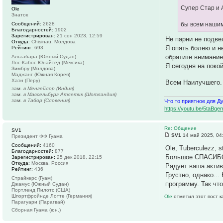
Супер Стар и 
Ole
Знаток
Сообщений:
2628
бы всем нашим
Благодарностей:
1902
Зарегистрирован:
21 сен 2023, 12:59
Не парни не подве
Откуда:
Chisinau, Молдова
Я опять болею и н
Рейтинг:
693
обратите внимание
Альтабара (Южный Судан)
Лос-Кабос Юнайтед (Мексика)
Я сегодня на поко
Зимбру (Молдова)
Маджанг (Южная Корея)
Хаэн (Перу)
Всем Наилучшего
зам. в Менгейлор (Индия)
зам. в Массельбург Атлетик (Шотландия)
зам. в Табор (Словения)
Что то приятное для Д
https://youtu.be/5ta
Re: Общение
SV1
SV1
14 май 2025, 04
Президент ФФ Гуама
Сообщений:
4160
Ole, Tuberculezz, s
Благодарностей:
877
Большое СПАСИБО 
Зарегистрирован:
25 дек 2018, 22:15
Откуда:
Москва, Россия
Радует ваша актив
Рейтинг:
436
Грустно, однако..
Страйкерс (Гуам)
программу. Так чт
Джамус (Южный Судан)
Портленд Пилотс (США)
Шпортфройнде Лотте (Германия)
Ole
отметил этот пост 
Парагуари (Парагвай)
Сборная Гуама (юн.)