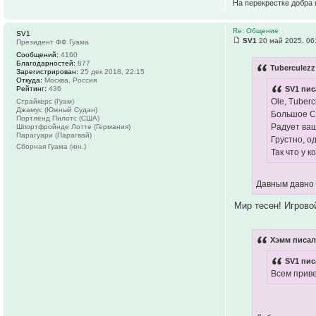
На перекрестке добра 
Re: Общение
SV1
SV1
20 май 2025, 06
Президент ФФ Гуама
Сообщений:
4160
Благодарностей:
877
Tuberculezz
Зарегистрирован:
25 дек 2018, 22:15
Откуда:
Москва, Россия
Рейтинг:
436
SV1 пис
Ole, Tuberc
Страйкерс (Гуам)
Джамус (Южный Судан)
Большое С
Портленд Пилотс (США)
Радует ваш
Шпортфройнде Лотте (Германия)
Парагуари (Парагвай)
Грустно, о
Сборная Гуама (юн.)
Так что у 
Давным давно 
Мир тесен! Игровой
Хэмм писал
SV1 пис
Всем приве