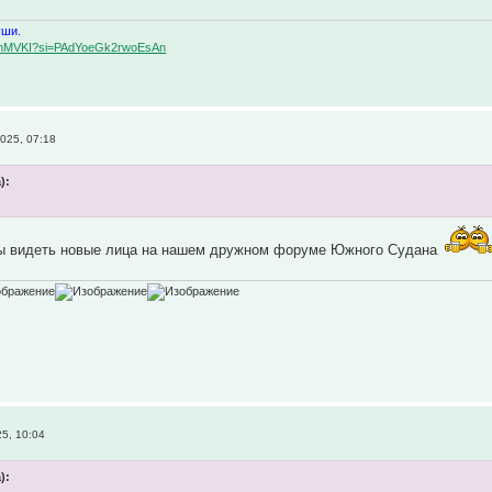
уши.
BqemMVKI?si=PAdYoeGk2rwoEsAn
025, 07:18
):
ы видеть новые лица на нашем дружном форуме Южного Судана
5, 10:04
):