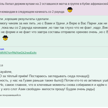
Аль-Хилал держим кулаки на 2 оставшихся матча в группе в Кубке африканс
 командам в следующем начинать со 2 раунда
ли ,хорошие результаты сделали .
емогу чинзяк за них пить ,но с Вами и Удачи ,я Верю в Вас Парни ,как н
 ,пока мы со 2 раунда начинаем ,но там так глухо что не факт ,надо ,Ви
й не форме и не факт что завтра составы отправлю хреново очень ,но с 
.
уши.
BqemMVKI?si=PAdYoeGk2rwoEsAn
:18
tayalone,
за тёплый приём! Постараюсь заглядывать сюда почаще))
ность, у нас на Гуаме раньше также было)) Потом кто-то из активных уш
. Но, самое главное, что в ключевые моменты снова собираемся и идём к
о у кого слот Азии свободен- милости прошу! Будем очень рады)
как понравившийся.