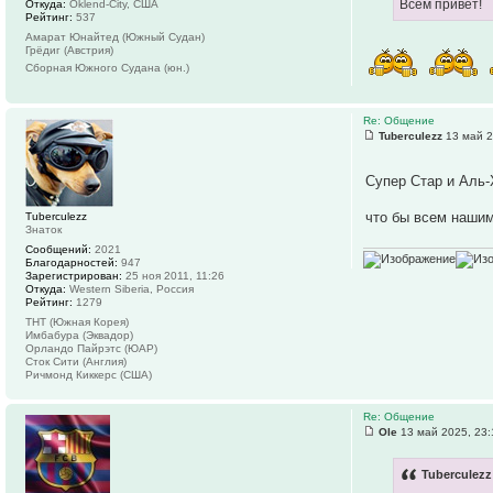
Всем привет!
Откуда:
Oklend-City, США
Рейтинг:
537
Амарат Юнайтед (Южный Судан)
Грёдиг (Австрия)
Сборная Южного Судана (юн.)
Re: Общение
Tuberculezz
13 май 2
Супер Стар и Аль-
что бы всем наши
Tuberculezz
Знаток
Сообщений:
2021
Благодарностей:
947
Зарегистрирован:
25 ноя 2011, 11:26
Откуда:
Western Siberia, Россия
Рейтинг:
1279
ТНТ (Южная Корея)
Имбабура (Эквадор)
Орландо Пайрэтс (ЮАР)
Сток Сити (Англия)
Ричмонд Киккерс (США)
Re: Общение
Ole
13 май 2025, 23:
Tuberculezz