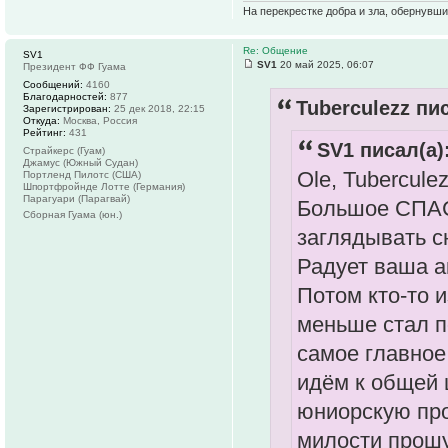
На перекрестке добра и зла, обернувши
Re: Общение
SV1
SV1
20 май 2025, 06:07
Президент ФФ Гуама
Сообщений:
4160
Благодарностей:
877
Tuberculezz пис
Зарегистрирован:
25 дек 2018, 22:15
Откуда:
Москва, Россия
Рейтинг:
431
SV1 писал(а)
Страйкерс (Гуам)
Джамус (Южный Судан)
Ole, Tuberculez
Портленд Пилотс (США)
Шпортфройнде Лотте (Германия)
Парагуари (Парагвай)
Большое СПАС
Сборная Гуама (юн.)
заглядывать с
Радует ваша а
Потом кто-то 
меньше стал по
самое главное
идём к общей 
юниорскую про
милости прошу