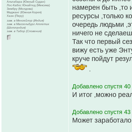
Альтабара (Южный Судан)
Лос-Кабос Юнайтед (Мексика)
намерен быть ,то и
Зимбру (Молдова)
Маджанг (Южная Корея)
ресурсы ,только к
Хаэн (Перу)
зам. в Менгейлор (Индия)
очередь людьми ,э
зам. в Массельбург Атлетик
(Шотландия)
ничего не сделаеш
зам. в Табор (Словения)
Так что первый се
вижу есть уже Энт
круче пойдут резу
.
Добавлено спустя 40 
И итог ,можно реа
Добавлено спустя 43
Может заработало