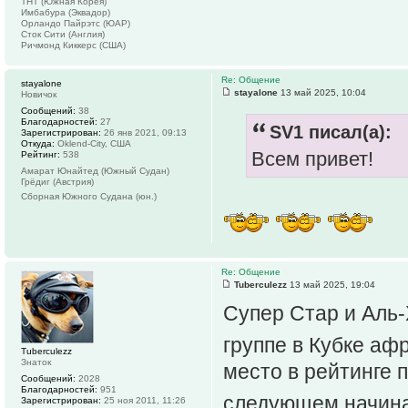
ТНТ (Южная Корея)
Имбабура (Эквадор)
Орландо Пайрэтс (ЮАР)
Сток Сити (Англия)
Ричмонд Киккерс (США)
Re: Общение
stayalone
stayalone
13 май 2025, 10:04
Новичок
Сообщений:
38
Благодарностей:
27
SV1 писал(а):
Зарегистрирован:
26 янв 2021, 09:13
Откуда:
Oklend-City, США
Всем привет!
Рейтинг:
538
Амарат Юнайтед (Южный Судан)
Грёдиг (Австрия)
Сборная Южного Судана (юн.)
Re: Общение
Tuberculezz
13 май 2025, 19:04
Супер Стар и Аль-
группе в Кубке а
Tuberculezz
Знаток
место в рейтинге 
Сообщений:
2028
Благодарностей:
951
следующем начина
Зарегистрирован:
25 ноя 2011, 11:26