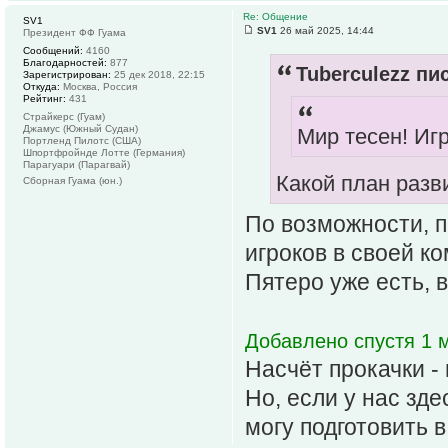
Re: Общение
SV1
SV1
26 май 2025, 14:44
Президент ФФ Гуама
Сообщений:
4160
Благодарностей:
877
Tuberculezz пис
Зарегистрирован:
25 дек 2018, 22:15
Откуда:
Москва, Россия
Рейтинг:
431
Страйкерс (Гуам)
Джамус (Южный Судан)
Мир тесен! Игр
Портленд Пилотс (США)
Шпортфройнде Лотте (Германия)
Парагуари (Парагвай)
Какой план разв
Сборная Гуама (юн.)
По возможности, п
игроков в своей ко
Пятеро уже есть, в
Добавлено спустя 1 м
Насчёт прокачки - 
Но, если у нас зд
могу подготовить 