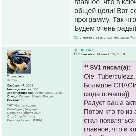
главное, что в кл
общей цели! Вот с
программу. Так что
Будем очень рады
Ole
отметил этот пост как понравившийся
Re: Общение
Tuberculezz
14 май 2025, 05:59
SV1 писал(а):
Ole, Tuberculezz,
Tuberculezz
Знаток
Большое СПАСИБ
Сообщений:
2028
Благодарностей:
951
сюда почаще))
Зарегистрирован:
25 ноя 2011, 11:26
Откуда:
Western Siberia, Россия
Рейтинг:
1282
Радует ваша акт
ТНТ (Южная Корея)
Имбабура (Эквадор)
Потом кто-то из
Орландо Пайрэтс (ЮАР)
Сток Сити (Англия)
стал появляться 
Ричмонд Киккерс (США)
главное, что в 