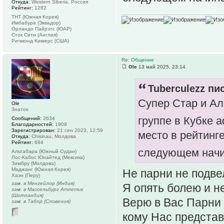
Откуда:
Western Siberia, Россия
Рейтинг:
1282
ТНТ (Южная Корея)
Имбабура (Эквадор)
Орландо Пайрэтс (ЮАР)
Сток Сити (Англия)
Ричмонд Киккерс (США)
Re: Общение
Ole
13 май 2025, 23:14
Tuberculezz пис
Супер Стар и Ал
Ole
Знаток
группе в Кубке
Сообщений:
2634
Благодарностей:
1908
Зарегистрирован:
21 сен 2023, 12:59
место в рейтинг
Откуда:
Chisinau, Молдова
Рейтинг:
694
следующем начи
Альтабара (Южный Судан)
Лос-Кабос Юнайтед (Мексика)
Зимбру (Молдова)
Маджанг (Южная Корея)
Не парни не подве
Хаэн (Перу)
зам. в Менгейлор (Индия)
Я опять болею и не
зам. в Массельбург Атлетик
(Шотландия)
Верю в Вас Парни 
зам. в Табор (Словения)
кому Нас представ