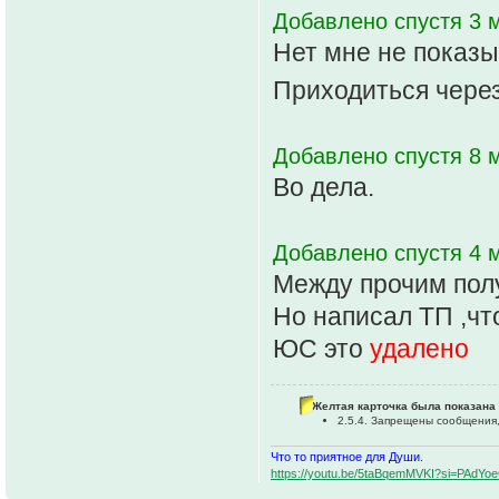
Добавлено спустя 3 м
Нет мне не показы
Приходиться чере
Добавлено спустя 8 м
Во дела.
Добавлено спустя 4 м
Между прочим полу
Но написал ТП ,чт
ЮС это
удалено
Желтая карточка была показана 
2.5.4. Запрещены сообщения,
Что то приятное для Души.
https://youtu.be/5taBqemMVKI?si=PAdY