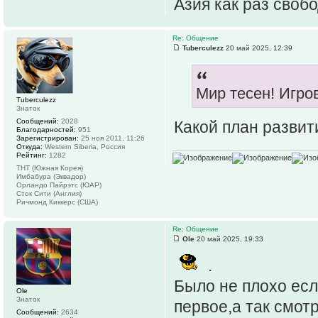
Азия как раз свобо
Re: Общение
Tuberculezz
20 май 2025, 12:39
Мир тесен! Игров
Tuberculezz
Знаток
Сообщений:
2028
Какой план развит
Благодарностей:
951
Зарегистрирован:
25 ноя 2011, 11:26
Откуда:
Western Siberia, Россия
Рейтинг:
1282
ТНТ (Южная Корея)
Имбабура (Эквадор)
Орландо Пайрэтс (ЮАР)
Сток Сити (Англия)
Ричмонд Киккерс (США)
Re: Общение
Ole
20 май 2025, 19:33
.
Было не плохо есл
Ole
Знаток
первое,а так смот
Сообщений:
2634