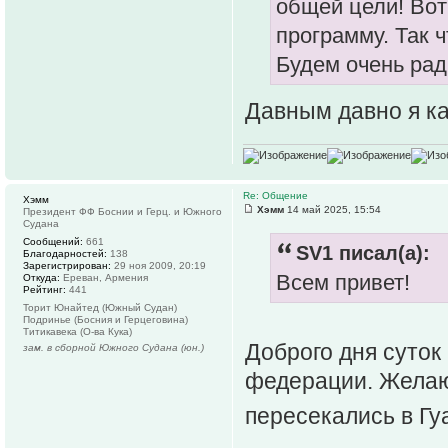
общей цели! Вот
программу. Так ч
Будем очень рад
Давным давно я ка
Re: Общение
Хэмм
Хэмм
14 май 2025, 15:54
Президент ФФ Боснии и Герц. и Южного
Судана
Сообщений:
661
SV1 писал(а):
Благодарностей:
138
Зарегистрирован:
29 ноя 2009, 20:19
Всем привет!
Откуда:
Ереван, Армения
Рейтинг:
441
Торит Юнайтед (Южный Судан)
Подринье (Босния и Герцеговина)
Титикавека (О-ва Кука)
Доброго дня суток
зам. в сборной Южного Судана (юн.)
федерации. Желаю 
пересекались в Гу