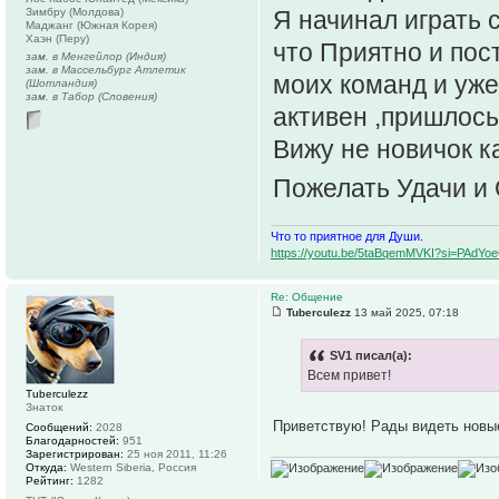
Зимбру (Молдова)
Я начинал играть 
Маджанг (Южная Корея)
Хаэн (Перу)
что Приятно и пос
зам. в Менгейлор (Индия)
зам. в Массельбург Атлетик
моих команд и уже
(Шотландия)
зам. в Табор (Словения)
активен ,пришлось
Вижу не новичок ка
Пожелать Удачи и
Что то приятное для Души.
https://youtu.be/5taBqemMVKI?si=PAdY
Re: Общение
Tuberculezz
13 май 2025, 07:18
SV1 писал(а):
Всем привет!
Tuberculezz
Знаток
Приветствую! Рады видеть нов
Сообщений:
2028
Благодарностей:
951
Зарегистрирован:
25 ноя 2011, 11:26
Откуда:
Western Siberia, Россия
Рейтинг:
1282