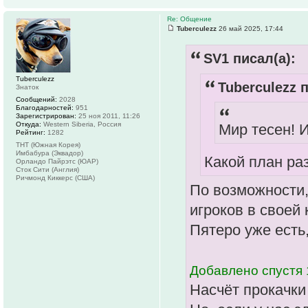
Re: Общение
Tuberculezz
26 май 2025, 17:44
SV1 писал(а):
Tuberculezz
Tuberculezz п
Знаток
Сообщений:
2028
Благодарностей:
951
Зарегистрирован:
25 ноя 2011, 11:26
Откуда:
Western Siberia, Россия
Мир тесен! И
Рейтинг:
1282
ТНТ (Южная Корея)
Имбабура (Эквадор)
Какой план ра
Орландо Пайрэтс (ЮАР)
Сток Сити (Англия)
Ричмонд Киккерс (США)
По возможности,
игроков в своей 
Пятеро уже есть,
Добавлено спустя 
Насчёт прокачки 