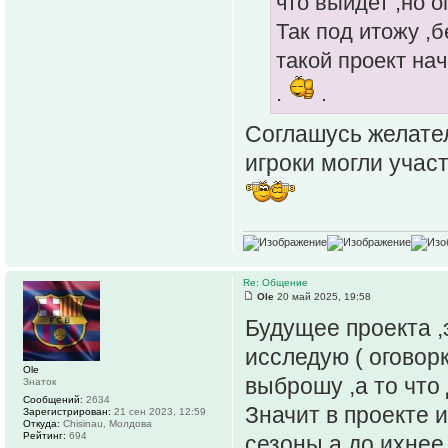
что выйдет ,но о
Так под итожу ,б
такой проект на
.
.
Соглашусь желател
игроки могли учас
Re: Общение
Ole
20 май 2025, 19:58
Будущее проекта ,э
исследую ( оговорк
Ole
выброшу ,а то что 
Знаток
Сообщений:
2634
Значит в проекте 
Зарегистрирован:
21 сен 2023, 12:59
Откуда:
Chisinau, Молдова
Рейтинг:
694
сезоны а до ихнее