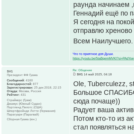
раунда начинаем ,н
Геннадий ещё по п
Я сегодня на поко
отправлю хреново 
Всем Наилучшего
Что то приятное для Души.
https://youtu.be/5taBqemMVKI?si=PAdY
Re: Общение
SV1
SV1
14 май 2025, 04:18
Президент ФФ Гуама
Сообщений:
4160
Ole, Tuberculezz, s
Благодарностей:
877
Зарегистрирован:
25 дек 2018, 22:15
Большое СПАСИБО 
Откуда:
Москва, Россия
Рейтинг:
431
сюда почаще))
Страйкерс (Гуам)
Джамус (Южный Судан)
Портленд Пилотс (США)
Радует ваша актив
Шпортфройнде Лотте (Германия)
Парагуари (Парагвай)
Потом кто-то из а
Сборная Гуама (юн.)
стал появляться на