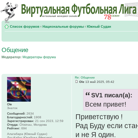
Список форумов
‹
Национальные форумы
‹
Южный Судан
Общение
Модератор:
Модераторы форума
Re: Общение
Ole
13 май 2025, 05:42
SV1 писал(а):
Всем привет!
Ole
Знаток
Сообщений:
2634
Приветствую !
Благодарностей:
1908
Зарегистрирован:
21 сен 2023, 12:59
Рад Буду если ста
Откуда:
Chisinau, Молдова
Рейтинг:
694
и не Я один.
Альтабара (Южный Судан)
Лос-Кабос Юнайтед (Мексика)