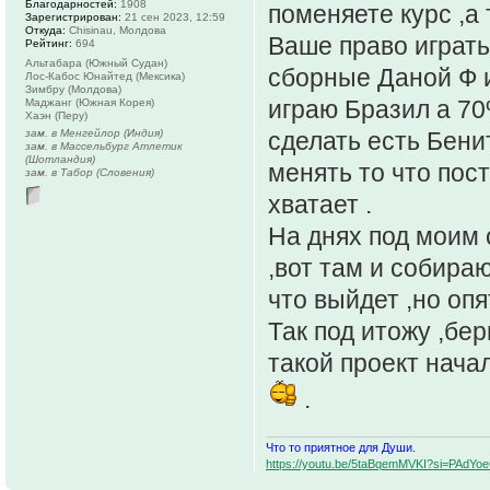
Благодарностей:
1908
поменяете курс ,а 
Зарегистрирован:
21 сен 2023, 12:59
Откуда:
Chisinau, Молдова
Ваше право играть
Рейтинг:
694
Альтабара (Южный Судан)
сборные Даной Ф и
Лос-Кабос Юнайтед (Мексика)
Зимбру (Молдова)
играю Бразил а 70
Маджанг (Южная Корея)
Хаэн (Перу)
зам. в Менгейлор (Индия)
сделать есть Бени
зам. в Массельбург Атлетик
(Шотландия)
менять то что пост
зам. в Табор (Словения)
хватает .
На днях под моим 
,вот там и собира
что выйдет ,но опя
Так под итожу ,бер
такой проект начал
.
Что то приятное для Души.
https://youtu.be/5taBqemMVKI?si=PAdY