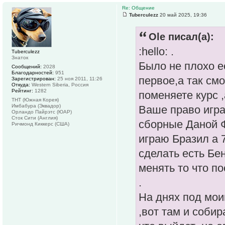
Re: Общение
Tuberculezz
20 май 2025, 19:36
Ole писал(а):
:hello: .
Tuberculezz
Знаток
Было не плохо е
Сообщений:
2028
Благодарностей:
951
первое,а так см
Зарегистрирован:
25 ноя 2011, 11:26
Откуда:
Western Siberia, Россия
Рейтинг:
1282
поменяете курс ,
ТНТ (Южная Корея)
Имбабура (Эквадор)
Ваше право игра
Орландо Пайрэтс (ЮАР)
Сток Сити (Англия)
сборные Даной Ф
Ричмонд Киккерс (США)
играю Бразил а 
сделать есть Бе
менять то что по
.
На днях под мои
,вот там и соби