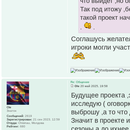
что выйдет ,но о
Так под итожу ,б
такой проект на
.
.
Соглашусь желател
игроки могли учас
Re: Общение
Ole
20 май 2025, 19:58
Будущее проекта ,э
исследую ( оговорк
Ole
выброшу ,а то что 
Знаток
Сообщений:
2619
Значит в проекте 
Зарегистрирован:
21 сен 2023, 12:59
Откуда:
Chisinau, Молдова
Рейтинг:
680
сезоны а до ихнее