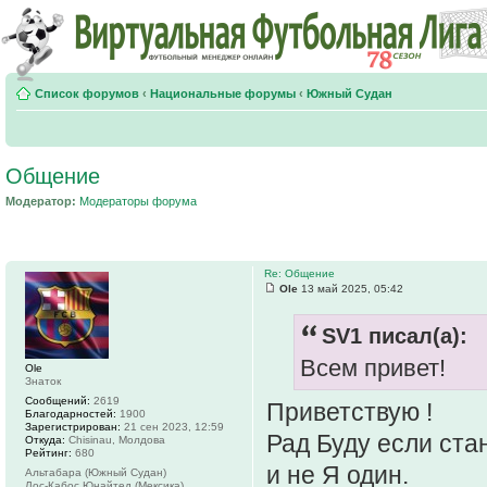
Список форумов
‹
Национальные форумы
‹
Южный Судан
Общение
Модератор:
Модераторы форума
Re: Общение
Ole
13 май 2025, 05:42
SV1 писал(а):
Всем привет!
Ole
Знаток
Сообщений:
2619
Приветствую !
Благодарностей:
1900
Зарегистрирован:
21 сен 2023, 12:59
Рад Буду если ста
Откуда:
Chisinau, Молдова
Рейтинг:
680
и не Я один.
Альтабара (Южный Судан)
Лос-Кабос Юнайтед (Мексика)