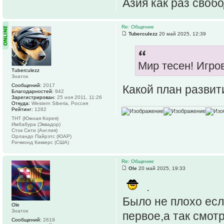
Азия как раз свобо
Re: Общение
Tuberculezz
20 май 2025, 12:39
Мир тесен! Игров
Tuberculezz
Знаток
Сообщений:
2017
Какой план развит
Благодарностей:
942
Зарегистрирован:
25 ноя 2011, 11:26
Откуда:
Western Siberia, Россия
Рейтинг:
1282
ТНТ (Южная Корея)
Имбабура (Эквадор)
Сток Сити (Англия)
Орландо Пайрэтс (ЮАР)
Ричмонд Киккерс (США)
Re: Общение
Ole
20 май 2025, 19:33
.
Было не плохо есл
Ole
Знаток
первое,а так смот
Сообщений:
2619