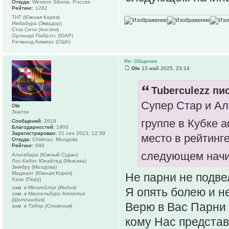
Откуда:
Western Siberia, Россия
Рейтинг:
1282
ТНТ (Южная Корея)
Имбабура (Эквадор)
Сток Сити (Англия)
Орландо Пайрэтс (ЮАР)
Ричмонд Киккерс (США)
Re: Общение
Ole
13 май 2025, 23:14
Tuberculezz пис
Супер Стар и Ал
Ole
Знаток
группе в Кубке
Сообщений:
2619
Благодарностей:
1900
Зарегистрирован:
21 сен 2023, 12:59
место в рейтинг
Откуда:
Chisinau, Молдова
Рейтинг:
680
следующем начи
Альтабара (Южный Судан)
Лос-Кабос Юнайтед (Мексика)
Зимбру (Молдова)
Маджанг (Южная Корея)
Не парни не подве
Хаэн (Перу)
зам. в Менгейлор (Индия)
Я опять болею и не
зам. в Массельбург Атлетик
(Шотландия)
Верю в Вас Парни 
зам. в Табор (Словения)
кому Нас представ