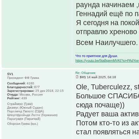
раунда начинаем ,н
Геннадий ещё по п
Я сегодня на поко
отправлю хреново 
Всем Наилучшего
Что то приятное для Души.
https://youtu.be/5taBqemMVKI?si=PAdY
Re: Общение
SV1
SV1
14 май 2025, 04:18
Президент ФФ Гуама
Сообщений:
4160
Ole, Tuberculezz, s
Благодарностей:
877
Зарегистрирован:
25 дек 2018, 22:15
Большое СПАСИБО 
Откуда:
Москва, Россия
Рейтинг:
439
сюда почаще))
Страйкерс (Гуам)
Джамус (Южный Судан)
Портленд Пилотс (США)
Радует ваша актив
Шпортфройнде Лотте (Германия)
Парагуари (Парагвай)
Потом кто-то из а
Сборная Гуама (юн.)
стал появляться на