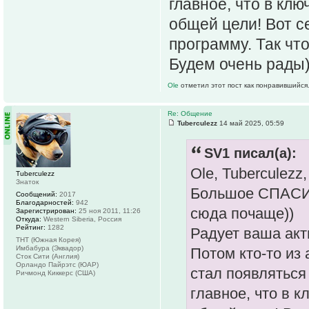
главное, что в кл
общей цели! Вот с
программу. Так что
Будем очень рады
Ole
отметил этот пост как понравившийся
Re: Общение
Tuberculezz
14 май 2025, 05:59
SV1 писал(а):
Ole, Tuberculezz,
Tuberculezz
Знаток
Большое СПАСИБ
Сообщений:
2017
Благодарностей:
942
сюда почаще))
Зарегистрирован:
25 ноя 2011, 11:26
Откуда:
Western Siberia, Россия
Рейтинг:
1282
Радует ваша акт
ТНТ (Южная Корея)
Имбабура (Эквадор)
Потом кто-то из
Сток Сити (Англия)
Орландо Пайрэтс (ЮАР)
стал появляться 
Ричмонд Киккерс (США)
главное, что в 