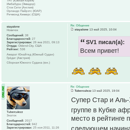
ТНТ (Южная Корея)
Имбабура (Эквадор)
Сток Сити (Англия)
Орландо Пайрэтс (ЮАР)
Ричмонд Киккерс (США)
Re: Общение
stayalone
stayalone
13 май 2025, 10:04
Новичок
Сообщений:
38
Благодарностей:
27
SV1 писал(а):
Зарегистрирован:
26 янв 2021, 09:13
Откуда:
Oklend-City, США
Всем привет!
Рейтинг:
536
Амарат Юнайтед (Южный Судан)
Грёдиг (Австрия)
Сборная Южного Судана (юн.)
Re: Общение
Tuberculezz
13 май 2025, 19:04
Супер Стар и Аль-
группе в Кубке а
Tuberculezz
Знаток
место в рейтинге 
Сообщений:
2017
Благодарностей:
942
следующем начина
Зарегистрирован:
25 ноя 2011, 11:26