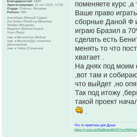
Благодарностей:
1900
поменяете курс ,а 
Зарегистрирован:
21 сен 2023, 12:59
Откуда:
Chisinau, Молдова
Ваше право играть
Рейтинг:
680
Альтабара (Южный Судан)
сборные Даной Ф и
Лос-Кабос Юнайтед (Мексика)
Зимбру (Молдова)
играю Бразил а 70
Маджанг (Южная Корея)
Хаэн (Перу)
зам. в Менгейлор (Индия)
сделать есть Бени
зам. в Массельбург Атлетик
(Шотландия)
менять то что пост
зам. в Табор (Словения)
хватает .
На днях под моим 
,вот там и собира
что выйдет ,но опя
Так под итожу ,бер
такой проект начал
.
Что то приятное для Души.
https://youtu.be/5taBqemMVKI?si=PAdY