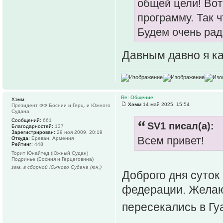
общей цели! Вот
программу. Так ч
Будем очень рад
Давным давно я ка
Re: Общение
Хэмм
Хэмм
14 май 2025, 15:54
Президент ФФ Боснии и Герц. и Южного
Судана
Сообщений:
661
SV1 писал(а):
Благодарностей:
137
Зарегистрирован:
29 ноя 2009, 20:19
Всем привет!
Откуда:
Ереван, Армения
Рейтинг:
448
Торит Юнайтед (Южный Судан)
Подринье (Босния и Герцеговина)
зам. в сборной Южного Судана (юн.)
Доброго дня суток
федерации. Желаю 
пересекались в Гу