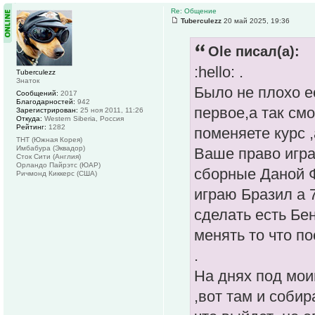
Re: Общение
Tuberculezz
20 май 2025, 19:36
Ole писал(а):
:hello: .
Tuberculezz
Знаток
Было не плохо е
Сообщений:
2017
Благодарностей:
942
первое,а так см
Зарегистрирован:
25 ноя 2011, 11:26
Откуда:
Western Siberia, Россия
Рейтинг:
1282
поменяете курс ,
ТНТ (Южная Корея)
Имбабура (Эквадор)
Ваше право игра
Сток Сити (Англия)
Орландо Пайрэтс (ЮАР)
сборные Даной Ф
Ричмонд Киккерс (США)
играю Бразил а 
сделать есть Бе
менять то что по
.
На днях под мои
,вот там и соби