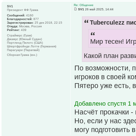
Re: Общение
SV1
SV1
26 май 2025, 14:44
Президент ФФ Гуама
Сообщений:
4160
Благодарностей:
877
Tuberculezz пис
Зарегистрирован:
25 дек 2018, 22:15
Откуда:
Москва, Россия
Рейтинг:
439
Страйкерс (Гуам)
Джамус (Южный Судан)
Мир тесен! Игр
Портленд Пилотс (США)
Шпортфройнде Лотте (Германия)
Парагуари (Парагвай)
Какой план разв
Сборная Гуама (юн.)
По возможности, п
игроков в своей ко
Пятеро уже есть, в
Добавлено спустя 1 м
Насчёт прокачки - 
Но, если у нас зд
могу подготовить 