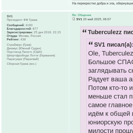
На перекрестке добра и зла, обернувши
Re: Общение
SV1
SV1
20 май 2025, 06:07
Президент ФФ Гуама
Сообщений:
4160
Благодарностей:
877
Tuberculezz пис
Зарегистрирован:
25 дек 2018, 22:15
Откуда:
Москва, Россия
Рейтинг:
439
SV1 писал(а)
Страйкерс (Гуам)
Джамус (Южный Судан)
Ole, Tuberculez
Портленд Пилотс (США)
Шпортфройнде Лотте (Германия)
Парагуари (Парагвай)
Большое СПАС
Сборная Гуама (юн.)
заглядывать с
Радует ваша а
Потом кто-то 
меньше стал по
самое главное
идём к общей 
юниорскую про
милости прошу