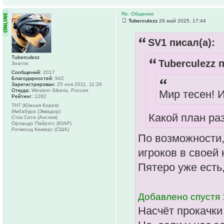
Re: Общение
Tuberculezz
26 май 2025, 17:44
SV1 писал(а):
Tuberculezz
Tuberculezz п
Знаток
Сообщений:
2017
Благодарностей:
942
Зарегистрирован:
25 ноя 2011, 11:26
Откуда:
Western Siberia, Россия
Мир тесен! И
Рейтинг:
1282
ТНТ (Южная Корея)
Имбабура (Эквадор)
Какой план ра
Сток Сити (Англия)
Орландо Пайрэтс (ЮАР)
Ричмонд Киккерс (США)
По возможности,
игроков в своей 
Пятеро уже есть,
Добавлено спустя 
Насчёт прокачки 