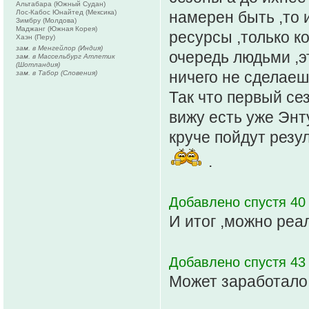
Альтабара (Южный Судан)
Лос-Кабос Юнайтед (Мексика)
намерен быть ,то и
Зимбру (Молдова)
Маджанг (Южная Корея)
ресурсы ,только к
Хаэн (Перу)
зам. в Менгейлор (Индия)
очередь людьми ,э
зам. в Массельбург Атлетик
(Шотландия)
ничего не сделаеш
зам. в Табор (Словения)
Так что первый се
вижу есть уже Энт
круче пойдут резу
.
Добавлено спустя 40 
И итог ,можно реа
Добавлено спустя 43
Может заработало