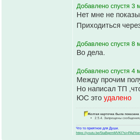
Добавлено спустя 3 м
Нет мне не показы
Приходиться чере
Добавлено спустя 8 м
Во дела.
Добавлено спустя 4 м
Между прочим полу
Но написал ТП ,чт
ЮС это
удалено
Желтая карточка была показана 
2.5.4. Запрещены сообщения,
Что то приятное для Души.
https://youtu.be/5taBqemMVKI?si=PAdY