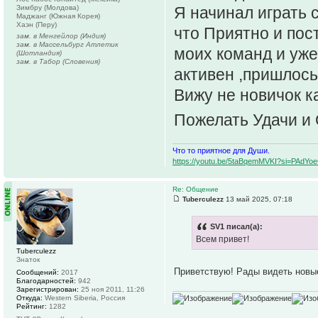
Зимбру (Молдова)
Я начинал играть 
Маджанг (Южная Корея)
Хаэн (Перу)
что Приятно и пос
зам. в Менгейлор (Индия)
зам. в Массельбург Атлетик
моих команд и уже
(Шотландия)
зам. в Табор (Словения)
активен ,пришлось
Вижу не новичок ка
Пожелать Удачи и
Что то приятное для Души.
https://youtu.be/5taBqemMVKI?si=PAdY
Re: Общение
Tuberculezz
13 май 2025, 07:18
SV1 писал(а):
Всем привет!
Tuberculezz
Знаток
Приветствую! Рады видеть нов
Сообщений:
2017
Благодарностей:
942
Зарегистрирован:
25 ноя 2011, 11:26
Откуда:
Western Siberia, Россия
Рейтинг:
1282