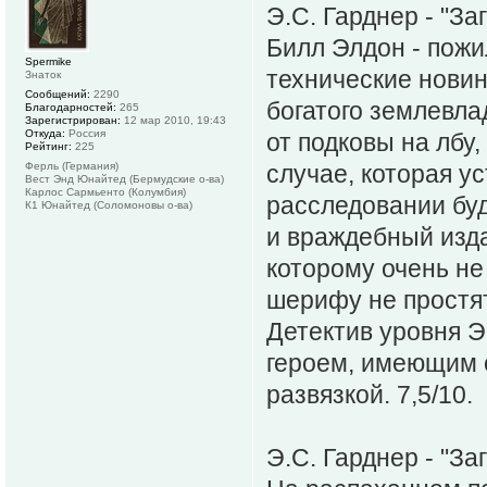
Э.С. Гарднер - "За
Билл Элдон - пожи
Spermike
технические новин
Знаток
Сообщений:
2290
богатого землевла
Благодарностей:
265
Зарегистрирован:
12 мар 2010, 19:43
Откуда:
Россия
от подковы на лбу,
Рейтинг:
225
Ферль (Германия)
случае, которая у
Вест Энд Юнайтед (Бермудские о-ва)
Карлос Сармьенто (Колумбия)
расследовании буд
К1 Юнайтед (Соломоновы о-ва)
и враждебный изда
которому очень не
шерифу не простят.
Детектив уровня Э
героем, имеющим с
развязкой. 7,5/10.
Э.С. Гарднер - "З