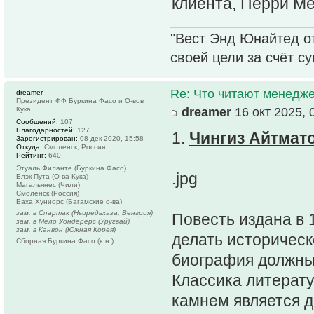
клиента, Перри Мей
"Вест Энд Юнайтед о
своей цели за счёт с
Re: Что читают менед
dreamer
Президент ФФ Буркина Фасо и О-вов
Кука
dreamer
16 окт 2025, 
Сообщений:
107
Благодарностей:
127
1.
Чингиз Айтмат
Зарегистрирован:
08 дек 2020, 15:58
Откуда:
Смоленск, Россия
Рейтинг:
640
Этуаль Филанте (Буркина Фасо)
.jpg
Блэк Пута (О-ва Кука)
Магальянес (Чили)
Смоленск (Россия)
Баха Хуниорс (Багамские о-ва)
зам. в Спартак (Ньиредьхаза, Венгрия)
Повесть издана в 
зам. в Мело Уондерерс (Уругвай)
зам. в Канвон (Южная Корея)
делать историческ
Сборная Буркина Фасо (юн.)
биография должны
Классика литерату
камнем является 