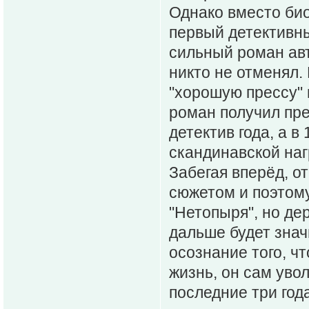
Однако вместо био
первый детективн
сильный роман авт
никто не отменял.
"хорошую прессу" 
роман получил пр
детектив года, а 
скандинавской на
Забегая вперёд, от
сюжетом и поэтому
"Нетопыря", но де
дальше будет знач
осознание того, ч
жизнь, он сам уво
последние три года