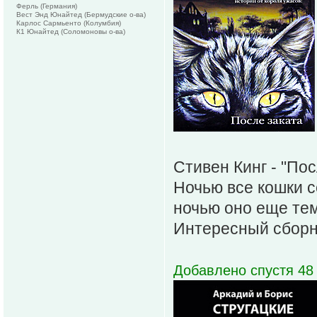
Ферль (Германия)
Вест Энд Юнайтед (Бермудские о-ва)
Карлос Сармьенто (Колумбия)
К1 Юнайтед (Соломоновы о-ва)
Стивен Кинг - "Пос
Ночью все кошки се
ночью оно еще тем
Интересный сборни
Добавлено спустя 48 