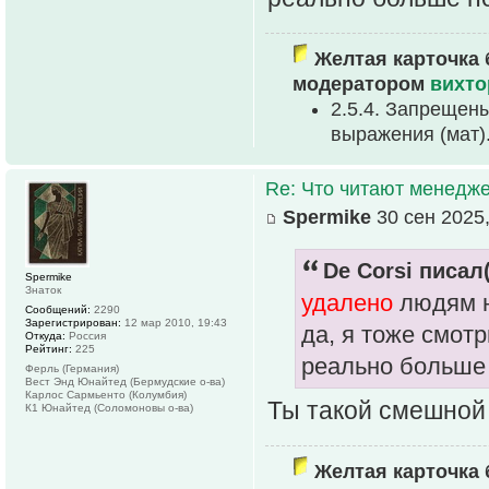
Желтая карточка 
модератором
вихто
2.5.4. Запрещен
выpажения (мат)
Re: Что читают менед
Spermike
30 сен 2025,
De Corsi писал(
Spermike
Знаток
удалено
людям н
Сообщений:
2290
Зарегистрирован:
12 мар 2010, 19:43
да, я тоже смотр
Откуда:
Россия
Рейтинг:
225
реально больше 
Ферль (Германия)
Вест Энд Юнайтед (Бермудские о-ва)
Карлос Сармьенто (Колумбия)
Ты такой смешно
К1 Юнайтед (Соломоновы о-ва)
Желтая карточка 