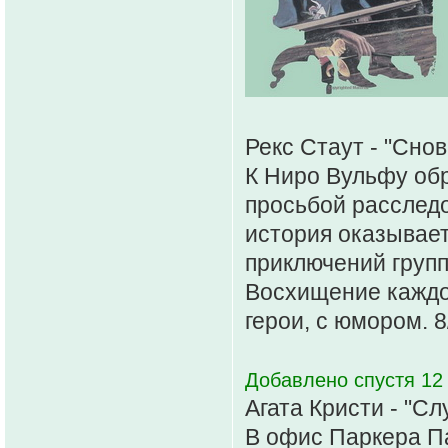
Рекс Стаут - "Снов
К Ниро Вульфу обр
просьбой расследо
история оказывает
приключений групп
Восхищение каждо
герои, с юмором. 8
Добавлено спустя 12
Агата Кристи - "С
В офис Паркера П