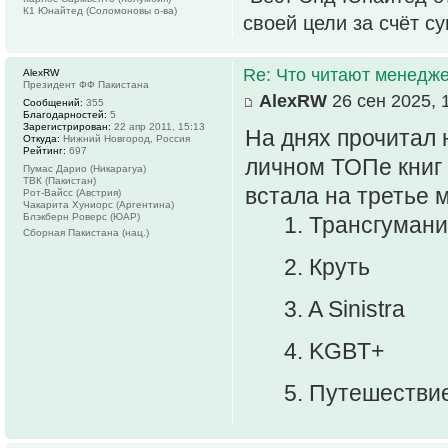
К1 Юнайтед (Соломоновы о-ва)
своей цели за счёт с
Re: Что читают менед
AlexRW
Президент ФФ Пакистана
AlexRW
26 сен 2025, 
Сообщений:
355
Благодарностей:
5
Зарегистрирован:
22 апр 2011, 15:13
На днях прочитал 
Откуда:
Нижний Новгород, Россия
Рейтинг:
697
личном ТОПе книг
Пумас Дарио (Никарагуа)
ТВК (Пакистан)
встала на третье 
Рот-Вайсс (Австрия)
Чакарита Хуниорс (Аргентина)
Блэкберн Роверс (ЮАР)
1. Трансгумани
Сборная Пакистана (нац.)
2. Круть
3. A Sinistra
4. KGBT+
5. Путешестви