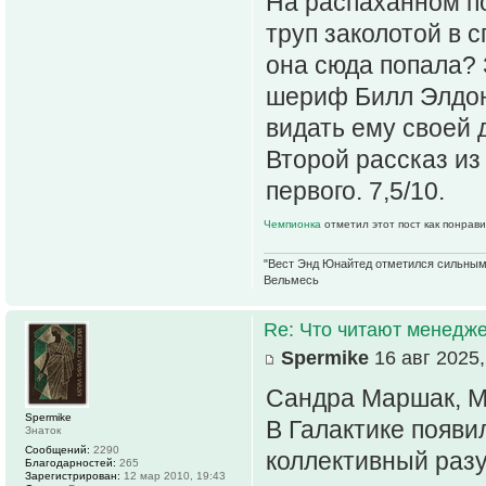
На распаханном п
труп заколотой в с
она сюда попала? 
шериф Билл Элдон
видать ему своей 
Второй рассказ из
первого. 7,5/10.
Чемпионка
отметил этот пост как понрав
"Вест Энд Юнайтед отметился сильным ж
Вельмесь
Re: Что читают менед
Spermike
16 авг 2025,
Сандра Маршак, Ми
Spermike
В Галактике появи
Знаток
Сообщений:
2290
коллективный раз
Благодарностей:
265
Зарегистрирован:
12 мар 2010, 19:43