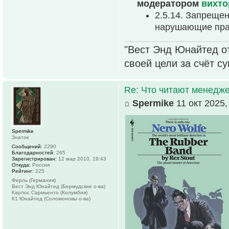
модератором
вихто
2.5.14. Запрещен
нарушающие прав
"Вест Энд Юнайтед о
своей цели за счёт с
Re: Что читают менед
Spermike
11 окт 2025,
Spermike
Знаток
Сообщений:
2290
Благодарностей:
265
Зарегистрирован:
12 мар 2010, 19:43
Откуда:
Россия
Рейтинг:
225
Ферль (Германия)
Вест Энд Юнайтед (Бермудские о-ва)
Карлос Сармьенто (Колумбия)
К1 Юнайтед (Соломоновы о-ва)