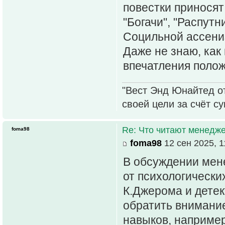
повестки приносят
"Богачи", "Распутн
Социльной ассениз
Даже не знаю, как
впечатления полож
"Вест Энд Юнайтед о
своей цели за счёт с
Re: Что читают менед
foma98
foma98
12 сен 2025, 1
В обсуждении мен
от психологически
К.Джерома и детек
обратить внимани
навыков, например