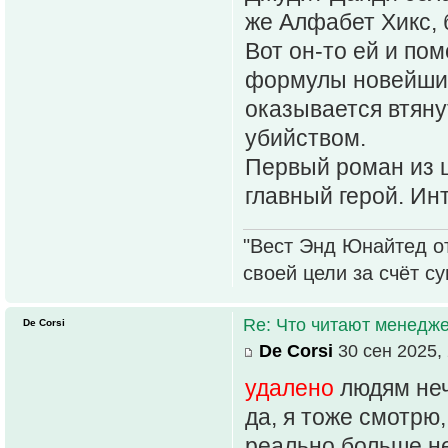
же Алфабет Хикс, 
Вот он-то ей и пом
формулы новейших 
оказывается втян
убийством.
Первый роман из 
главный герой. Инт
"Вест Энд Юнайтед о
своей цели за счёт с
Re: Что читают менед
De Corsi
De Corsi
30 сен 2025, 
удалено
людям нече
да, я тоже смотрю,
реально больше н