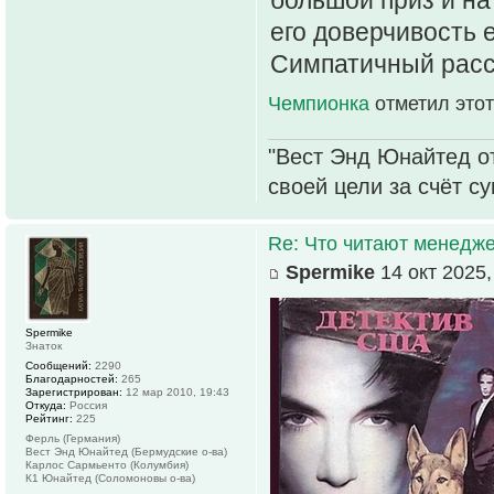
большой приз и на
его доверчивость е
Симпатичный расск
Чемпионка
отметил этот
"Вест Энд Юнайтед о
своей цели за счёт с
Re: Что читают менед
Spermike
14 окт 2025,
Spermike
Знаток
Сообщений:
2290
Благодарностей:
265
Зарегистрирован:
12 мар 2010, 19:43
Откуда:
Россия
Рейтинг:
225
Ферль (Германия)
Вест Энд Юнайтед (Бермудские о-ва)
Карлос Сармьенто (Колумбия)
К1 Юнайтед (Соломоновы о-ва)