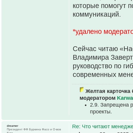
которые помогут 
коммуникаций.
*удалено модерат
Сейчас читаю «На
Владимира Заверт
руководство по ги
современных мен
Желтая карточка 
модератором
Karwa
2.9. Запрещена 
проекты.
Re: Что читают менед
dreamer
Президент ФФ Буркина Фасо и О-вов
Кука