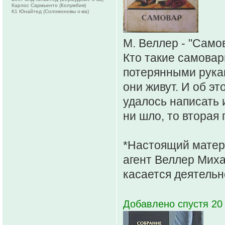
Карлос Сармьенто (Колумбия)
К1 Юнайтед (Соломоновы о-ва)
М. Веллер - "Само
Кто такие самова
потерянными рукам
они живут. И об эт
удалось написать 
ни шло, то вторая 
*Настоящий матер
агент Веллер Мих
касается деятельн
Добавлено спустя 20 