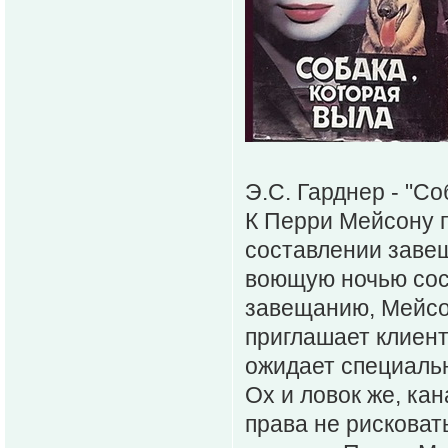
Э.С. Гарднер - "Со
К Перри Мейсону 
составлении заве
воющую ночью сосе
завещанию, Мейсо
приглашает клиент
ожидает специальн
Ох и ловок же, ка
права не рисковат