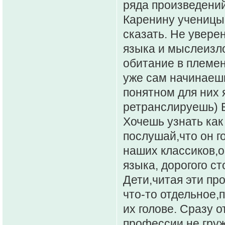
ряда произведений
Каренину ученицы 
сказать. Не уверен
языка и мыслеизло
обитание в племен
уже сам начинаешь
понятном для них я
ретранслируешь) В
Хочешь узнать как
послушай,что он го
наших классиков,о
языка, дорогого ст
Дети,читая эти про
что-то отдельное,
их голове. Сразу о
профессии не груж