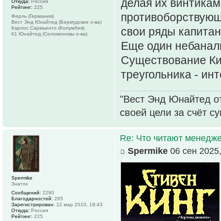
делая их винтикам
Откуда:
Россия
Рейтинг:
225
противоборствующи
Ферль (Германия)
Вест Энд Юнайтед (Бермудские о-ва)
Карлос Сармьенто (Колумбия)
свои ряды капитан
К1 Юнайтед (Соломоновы о-ва)
Еще один небаналь
Существование Ки
треугольника - инт
"Вест Энд Юнайтед о
своей цели за счёт с
Re: Что читают менед
Spermike
06 сен 2025,
Spermike
Знаток
Сообщений:
2290
Благодарностей:
265
Зарегистрирован:
12 мар 2010, 19:43
Откуда:
Россия
Рейтинг:
225