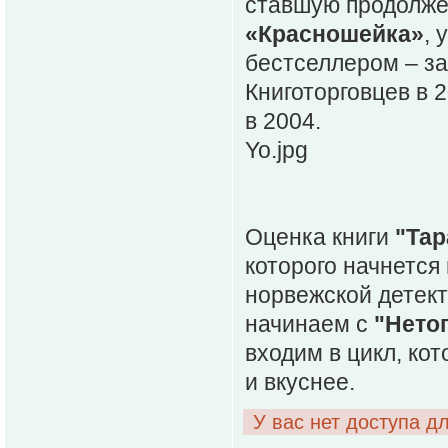
ставшую продолж
«Красношейка»
, 
бестселлером – з
Книготорговцев в 
в 2004.
Yo.jpg
Оценка книги
"Та
которого начнется
норвежской детект
начинаем с
"Нето
входим в цикл, ко
и вкуснее.
У вас нет доступа д