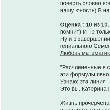
повесть,словно во
нашу юность) В н
Оценка : 10 из 10.
помнит) И не только
Ну и в завершени
гениального Семё
Любовь математи
"Расчлененные в с
эти формулы явно
Узнаю: эта линия -
Это вы, Катерина 
Жизнь прочерчена
в тридцать градус