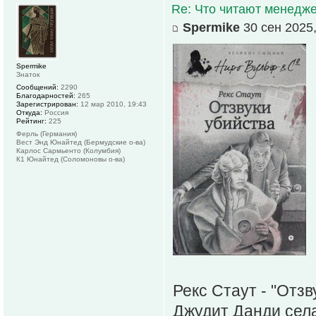
Re: Что читают менед
Spermike
30 сен 2025,
Spermike
Знаток
Сообщений:
2290
Благодарностей:
265
Зарегистрирован:
12 мар 2010, 19:43
Откуда:
Россия
Рейтинг:
225
Ферль (Германия)
Вест Энд Юнайтед (Бермудские о-ва)
Карлос Сармьенто (Колумбия)
К1 Юнайтед (Соломоновы о-ва)
Рекс Стаут - "Отзв
Джудит Данди села 