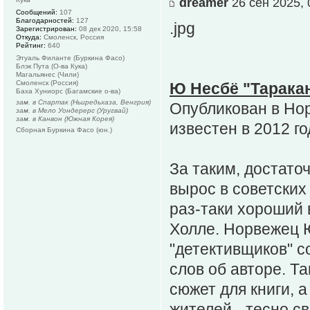
dreamer
26 сен 2025, 
Сообщений:
107
Благодарностей:
127
.jpg
Зарегистрирован:
08 дек 2020, 15:58
Откуда:
Смоленск, Россия
Рейтинг:
640
Этуаль Филанте (Буркина Фасо)
Блэк Пута (О-ва Кука)
Магальянес (Чили)
Смоленск (Россия)
Ю Несбё "Тарака
Баха Хуниорс (Багамские о-ва)
зам. в Спартак (Ньиредьхаза, Венгрия)
Опубликован в Нор
зам. в Мело Уондерерс (Уругвай)
зам. в Канвон (Южная Корея)
известен в 2012 г
Сборная Буркина Фасо (юн.)
За таким, достато
вырос в советских
раз-таки хороший 
Холле. Норвежец 
"детективщиков" с
слов об авторе. Т
сюжет для книги, 
жителей - тесно с