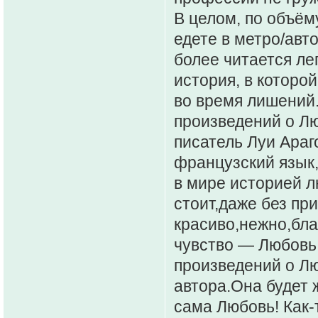
В целом, по объёму
едете в метро/авт
более читается лег
история, в которо
во время лишений
произведений о Лю
писатель Луи Араг
французский язык
в мире историей л
стоит,даже без пр
красиво,нежно,бла
чувство — Любовь!
произведений о Лю
автора.Она будет ж
сама Любовь! Как-