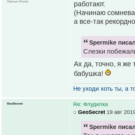
Овалье (Чили)
работают.
(Начинаю сомневат
а все-так рекордн
Spermike писал
Слезки побежали
Ах да, точно, я ж
бабушка!
Не уходи хоть ты, а то
Re: Флудилка
GeoSecret
GeoSecret
19 авг 2019
Spermike писал