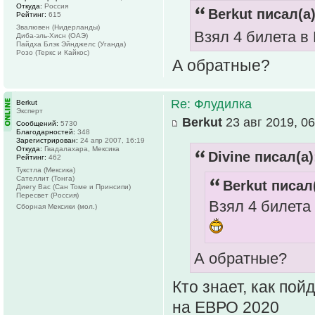
Откуда:
Россия
Berkut писал(а)
Рейтинг:
615
Звалювен (Нидерланды)
Взял 4 билета в
Диба-эль-Хисн (ОАЭ)
Пайдха Блэк Эйнджелс (Уганда)
Розо (Теркс и Кайкос)
А обратные?
Re: Флудилка
Berkut
Эксперт
Berkut
23 авг 2019, 06
Сообщений:
5730
Благодарностей:
348
Зарегистрирован:
24 апр 2007, 16:19
Откуда:
Гвадалахара, Мексика
Divine писал(а)
Рейтинг:
462
Тукстла (Мексика)
Сателлит (Тонга)
Berkut писал(
Диегу Вас (Сан Томе и Принсипи)
Пересвет (Россия)
Взял 4 билета
Сборная Мексики (мол.)
А обратные?
Кто знает, как пой
на ЕВРО 2020