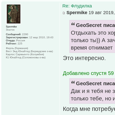
Re: Флудилка
Spermike
19 авг 2019,
GeoSecret писа
Spermike
Знаток
Отдыхать это хо
Сообщений:
2290
Зарегистрирован:
12 мар 2010, 19:43
только ты)) А з
Откуда:
Россия
Рейтинг:
225
время отнимает
Ферль (Германия)
Вест Энд Юнайтед (Бермудские о-ва)
Карлос Сармьенто (Колумбия)
Это интересно.
К1 Юнайтед (Соломоновы о-ва)
Добавлено спустя 59 
GeoSecret писа
Дак и я тебя не
только тебе, но 
Когда мне потребуе