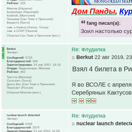
Рейтинг:
326
Максим (Израиль)
Дом Панды
,
Ку
Капиибари (Парагвай)
Ковбойс (Монголия)
Пальмар (Сан Томе и Принсипи)
fang писал(а):
Веррете (Гаити)
зам. в Хавелу (Ханга, Тонга)
Зоил настолько су
зам. в СОАР (Гвинея)
Сборная Сан Томе и Принсипи (мол.)
Re: Флудилка
Berkut
Эксперт
Berkut
22 авг 2019, 23
Сообщений:
5730
Благодарностей:
348
Зарегистрирован:
24 апр 2007, 16:19
Взял 4 билета в Р
Откуда:
Гвадалахара, Мексика
Рейтинг:
462
Тукстла (Мексика)
Сателлит (Тонга)
Я во ВСОЛЕ с апреля
Диегу Вас (Сан Томе и Принсипи)
Пересвет (Россия)
Серебряных Кактусо
Сборная Мексики (мол.)
Re: Флудилка
nuclear launch detected
Эксперт
nuclear launch detect
Сообщений:
6336
Благодарностей:
2978
Зарегистрирован:
21 окт 2010, 11:05