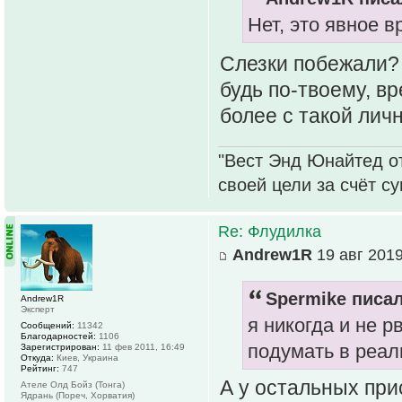
Нет, это явное 
Слезки побежали
будь по-твоему, в
более с такой лич
"Вест Энд Юнайтед о
своей цели за счёт с
Re: Флудилка
Andrew1R
19 авг 2019
Spermike писал
Andrew1R
Эксперт
я никогда и не р
Сообщений:
11342
Благодарностей:
1106
подумать в реал
Зарегистрирован:
11 фев 2011, 16:49
Откуда:
Киев, Украина
Рейтинг:
747
А у остальных при
Ателе Олд Бойз (Тонга)
Ядрань (Пореч, Хорватия)