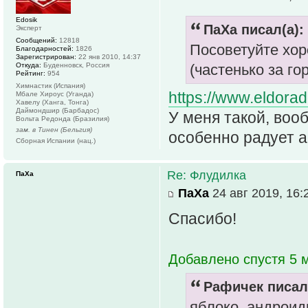
Edosik
ПаХа писал(а):
Эксперт
Сообщений:
12818
Посоветуйте хор
Благодарностей:
1826
Зарегистрирован:
22 янв 2010, 14:37
Откуда:
Буденновск, Россия
(частенько за г
Рейтинг:
954
Химнастик (Испания)
https://www.eldora
Мбале Хироус (Уганда)
Хавелу (Ханга, Тонга)
Даймондшир (Барбадос)
У меня такой, воо
Вольта Редонда (Бразилия)
зам. в Тинен (Бельгия)
особенно радует 
Сборная Испании (нац.)
Re: Флудилка
ПаХа
ПаХа
24 авг 2019, 16:
Спасибо!
Добавлено спустя 5 м
Рафичек писал(
яблоко, андроид