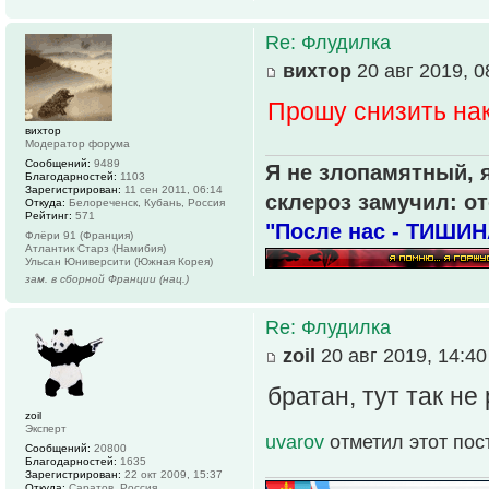
Re: Флудилка
вихтор
20 авг 2019, 0
Прошу снизить нак
вихтор
Модератор форума
Сообщений:
9489
Я не злопамятный, я
Благодарностей:
1103
Зарегистрирован:
11 сен 2011, 06:14
склероз замучил: от
Откуда:
Белореченск, Кубань, Россия
Рейтинг:
571
"После нас - ТИШИН
Флёри 91 (Франция)
Атлантик Старз (Намибия)
Ульсан Юниверсити (Южная Корея)
зам. в сборной Франции (нац.)
Re: Флудилка
zoil
20 авг 2019, 14:40
братан, тут так не
zoil
Эксперт
uvarov
отметил этот пос
Сообщений:
20800
Благодарностей:
1635
Зарегистрирован:
22 окт 2009, 15:37
Откуда:
Саратов, Россия