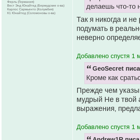
Ферль (Германия)
делаешь что-то 
Вест Энд Юнайтед (Бермудские о-ва)
Карлос Сармьенто (Колумбия)
К1 Юнайтед (Соломоновы о-ва)
Так я никогда и не
подумать в реальн
неверно определяе
Добавлено спустя 1 м
GeoSecret писа
Кроме как сратьс
Прежде чем указыв
мудрый Не в твой 
выражения, предла
Добавлено спустя 1 м
Andrew1R писал