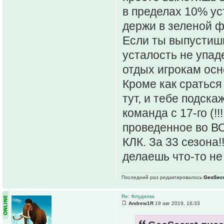
в пределах 10% ус
держи в зеленой ф
Если ты выпустишь 
усталость не упаде
отдых игрокам осн
Кроме как сратьс
тут, и тебе подска
команда с 17-го (!!
проведенное во В
КЛК. За 33 сезона!
делаешь что-то не
Последний раз редактировалось
GeoSecr
Re: Флудилка
Andrew1R
19 авг 2019, 16:33