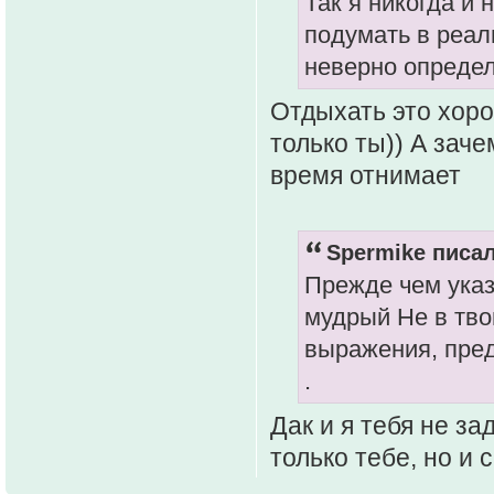
Так я никогда и 
подумать в реал
неверно определ
Отдыхать это хоро
только ты)) А зач
время отнимает
Spermike писал
Прежде чем указы
мудрый Не в тво
выражения, пред
.
Дак и я тебя не з
только тебе, но и 