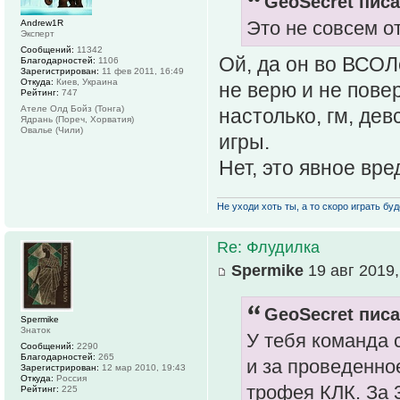
GeoSecret писа
Это не совсем о
Andrew1R
Эксперт
Сообщений:
11342
Ой, да он во ВСОЛе
Благодарностей:
1106
Зарегистрирован:
11 фев 2011, 16:49
Откуда:
Киев, Украина
не верю и не пове
Рейтинг:
747
Ателе Олд Бойз (Тонга)
настолько, гм, де
Ядрань (Пореч, Хорватия)
Овалье (Чили)
игры.
Нет, это явное вр
Не уходи хоть ты, а то скоро играть буде
Re: Флудилка
Spermike
19 авг 2019,
GeoSecret писа
Spermike
Знаток
У тебя команда с 
Сообщений:
2290
Благодарностей:
265
и за проведенно
Зарегистрирован:
12 мар 2010, 19:43
Откуда:
Россия
трофея КЛК. За 
Рейтинг:
225